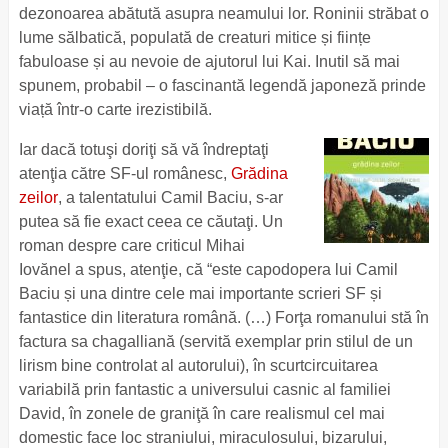
dezonoarea abătută asupra neamului lor. Roninii străbat o
lume sălbatică, populată de creaturi mitice și ființe
fabuloase și au nevoie de ajutorul lui Kai. Inutil să mai
spunem, probabil – o fascinantă legendă japoneză prinde
viață într-o carte irezistibilă.
Iar dacă totuşi doriţi să vă îndreptaţi
atenţia către SF-ul românesc,
Grădina
zeilor
, a talentatului Camil Baciu, s-ar
putea să fie exact ceea ce căutaţi. Un
roman despre care criticul Mihai
Iovănel a spus, atenţie, că “este capodopera lui Camil
Baciu și una dintre cele mai importante scrieri SF și
fantastice din literatura română. (…) Forţa romanului stă în
factura sa chagalliană (servită exemplar prin stilul de un
lirism bine controlat al autorului), în scurtcircuitarea
variabilă prin fantastic a universului casnic al familiei
David, în zonele de graniţă în care realismul cel mai
domestic face loc straniului, miraculosului, bizarului,