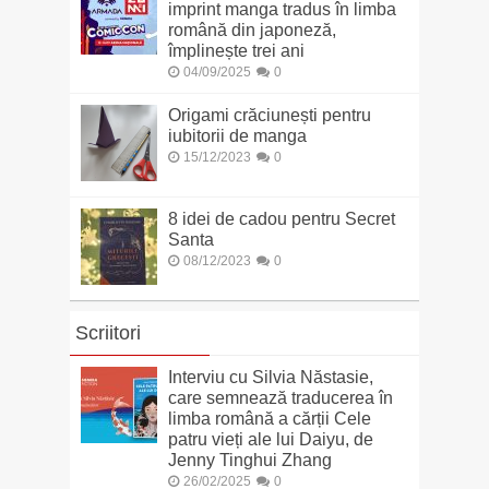
imprint manga tradus în limba
română din japoneză,
împlinește trei ani
04/09/2025
0
Origami crăciunești pentru
iubitorii de manga
15/12/2023
0
8 idei de cadou pentru Secret
Santa
08/12/2023
0
Scriitori
Interviu cu Silvia Năstasie,
care semnează traducerea în
limba română a cărții Cele
patru vieți ale lui Daiyu, de
Jenny Tinghui Zhang
26/02/2025
0