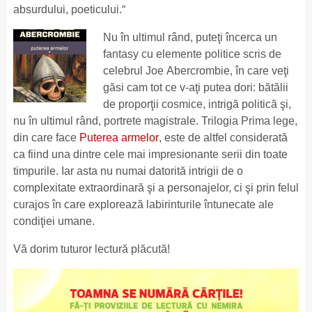
absurdului, poeticului.“
Nu în ultimul rând, puteţi încerca un
fantasy
cu elemente politice
scris de
celebrul Joe Abercrombie, în care veţi
găsi cam
tot ce v-aţi putea dori: bătălii
de proporţii cosmice, intrigă politică şi,
nu în ultimul rând, portrete magistrale
. Trilogia Prima lege,
din care face
Puterea armelor
,
este de altfel considerată
ca fiind una dintre cele mai impresionante serii din toate
timpurile. Iar asta nu numai datorită intrigii de o
complexitate extraordinară şi a personajelor, ci şi prin felul
curajos în care explorează labirinturile întunecate ale
condiţiei umane.
Vă dorim tuturor lectură plăcută!