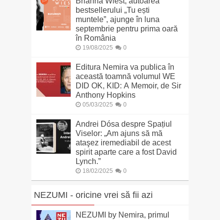
Brianna Wiest, autoarea
bestsellerului „Tu ești
muntele”, ajunge în luna
septembrie pentru prima oară
în România
19/08/2025
0
Editura Nemira va publica în
această toamnă volumul WE
DID OK, KID: A Memoir, de Sir
Anthony Hopkins
05/03/2025
0
Andrei Dósa despre Spațiul
Viselor: „Am ajuns să mă
ataşez iremediabil de acest
spirit aparte care a fost David
Lynch.”
18/02/2025
0
NEZUMI - oricine vrei să fii azi
NEZUMI by Nemira, primul