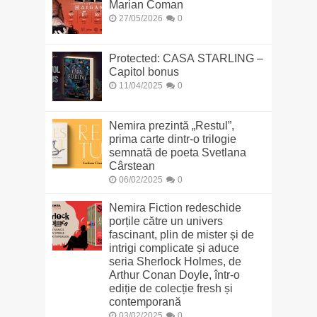
Marian Coman
27/05/2026
0
Protected: CASA STARLING –
Capitol bonus
11/04/2025
0
Nemira prezintă „Restul”,
prima carte dintr-o trilogie
semnată de poeta Svetlana
Cârstean
06/02/2025
0
Nemira Fiction redeschide
porțile către un univers
fascinant, plin de mister și de
intrigi complicate și aduce
seria Sherlock Holmes, de
Arthur Conan Doyle, într-o
ediție de colecție fresh și
contemporană
03/02/2025
0