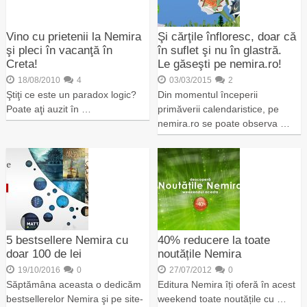
Vino cu prietenii la Nemira
Şi cărţile înfloresc, doar că
şi pleci în vacanţă în
în suflet şi nu în glastră.
Creta!
Le găseşti pe nemira.ro!
18/08/2010
4
03/03/2015
2
Ştiţi ce este un paradox logic?
Din momentul începerii
Poate aţi auzit în …
primăverii calendaristice, pe
nemira.ro se poate observa …
5 bestsellere Nemira cu
40% reducere la toate
doar 100 de lei
noutățile Nemira
19/10/2016
0
27/07/2012
0
Săptămâna aceasta o dedicăm
Editura Nemira îți oferă în acest
bestsellerelor Nemira şi pe site-
weekend toate noutățile cu …