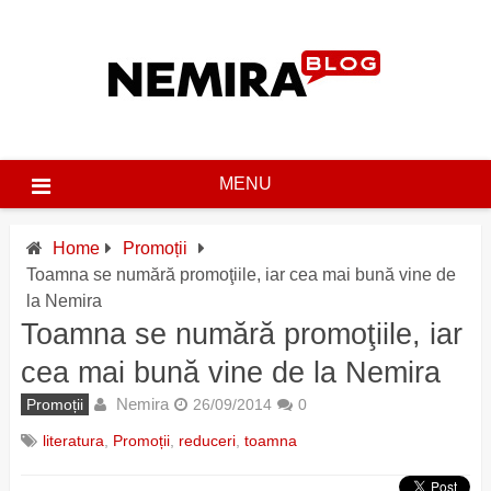
Skip
to
content
MENU
Home
Promoții
Toamna se numără promoţiile, iar cea mai bună vine de
la Nemira
Toamna se numără promoţiile, iar
cea mai bună vine de la Nemira
Nemira
Promoții
26/09/2014
0
literatura
,
Promoții
,
reduceri
,
toamna