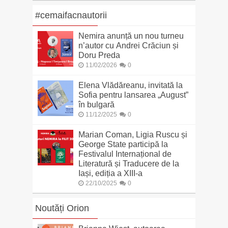
#cemaifacnautorii
Nemira anunță un nou turneu
n’autor cu Andrei Crăciun și
Doru Preda
11/02/2026
0
Elena Vlădăreanu, invitată la
Sofia pentru lansarea „August”
în bulgară
11/12/2025
0
Marian Coman, Ligia Ruscu și
George State participă la
Festivalul Internațional de
Literatură și Traducere de la
Iași, ediția a XIII-a
22/10/2025
0
Noutăți Orion