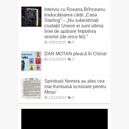
Interviu cu Roxana Brînceanu,
traducătoarea cărții „Casa
Starling” – „Nu subestimați
ciudații! Uneori ei sunt ultima
linie de apărare împotriva
ororilor (de orice fel).”
20/02/2025
0
DAR MOTAN pleacă în China!
15/12/2023
0
Spiridușii Nemira au ales cea
mai frumoasă scrisoare pentru
Moșu’
12/12/2023
0