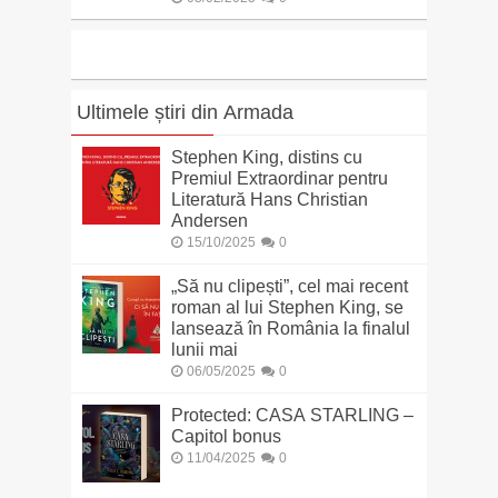
Ultimele știri din Armada
Stephen King, distins cu
Premiul Extraordinar pentru
Literatură Hans Christian
Andersen
15/10/2025
0
„Să nu clipești”, cel mai recent
roman al lui Stephen King, se
lansează în România la finalul
lunii mai
06/05/2025
0
Protected: CASA STARLING –
Capitol bonus
11/04/2025
0