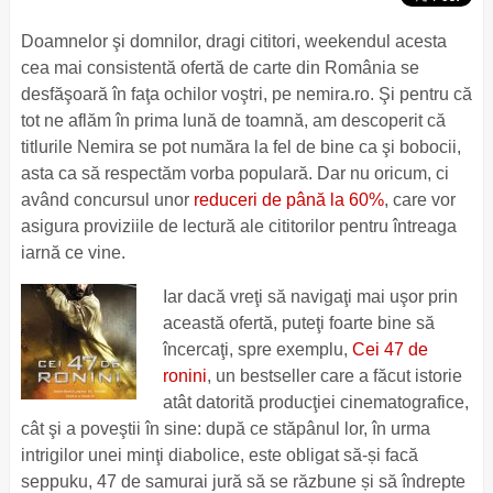
Doamnelor şi domnilor, dragi cititori, weekendul acesta
cea mai consistentă ofertă de carte din România se
desfăşoară în faţa ochilor voştri, pe nemira.ro. Şi pentru că
tot ne aflăm în prima lună de toamnă, am descoperit că
titlurile Nemira se pot număra la fel de bine ca şi bobocii,
asta ca să respectăm vorba populară. Dar nu oricum, ci
având concursul unor
reduceri de până la 60%
, care vor
asigura proviziile de lectură ale cititorilor pentru întreaga
iarnă ce vine.
Iar dacă vreţi să navigaţi mai uşor prin
această ofertă, puteţi foarte bine să
încercaţi, spre exemplu,
Cei 47 de
ronini
, un bestseller care a făcut istorie
atât datorită producţiei cinematografice,
cât şi a poveştii în sine: după ce stăpânul lor, în urma
intrigilor unei minţi diabolice, este obligat să-și facă
seppuku, 47 de samurai jură să se răzbune și să îndrepte