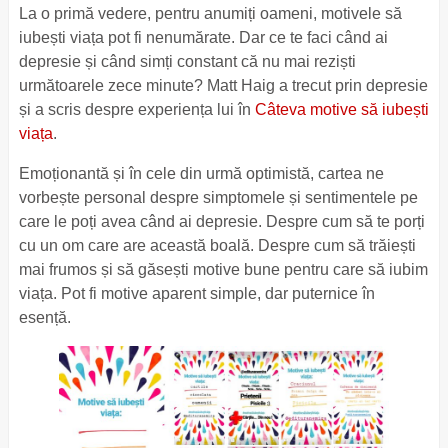
La o primă vedere, pentru anumiți oameni, motivele să
iubești viața pot fi nenumărate. Dar ce te faci când ai
depresie și când simți constant că nu mai reziști
următoarele zece minute? Matt Haig a trecut prin depresie
și a scris despre experiența lui în
Câteva motive să iubești
viața
.
Emoționantă și în cele din urmă optimistă, cartea ne
vorbește personal despre simptomele și sentimentele pe
care le poți avea când ai depresie. Despre cum să te porți
cu un om care are această boală. Despre cum să trăiești
mai frumos și să găsești motive bune pentru care să iubim
viața. Pot fi motive aparent simple, dar puternice în
esență.