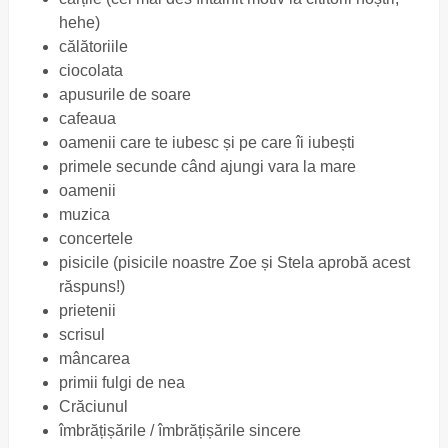
hehe)
călătoriile
ciocolata
apusurile de soare
cafeaua
oamenii care te iubesc și pe care îi iubești
primele secunde când ajungi vara la mare
oamenii
muzica
concertele
pisicile (pisicile noastre Zoe și Stela aprobă acest
răspuns!)
prietenii
scrisul
mâncarea
primii fulgi de nea
Crăciunul
îmbrățișările / îmbrățișările sincere