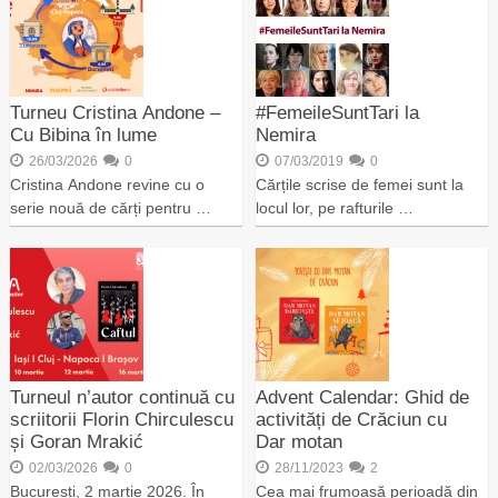
Turneu Cristina Andone –
#FemeileSuntTari la
Cu Bibina în lume
Nemira
26/03/2026
0
07/03/2019
0
Cristina Andone revine cu o
Cărțile scrise de femei sunt la
serie nouă de cărți pentru …
locul lor, pe rafturile …
Turneul n’autor continuă cu
Advent Calendar: Ghid de
scriitorii Florin Chirculescu
activități de Crăciun cu
și Goran Mrakić
Dar motan
02/03/2026
0
28/11/2023
2
București, 2 martie 2026. În
Cea mai frumoasă perioadă din