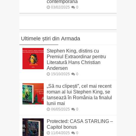
contemporană
03/02/2025
0
Ultimele știri din Armada
Stephen King, distins cu
Premiul Extraordinar pentru
Literatură Hans Christian
Andersen
15/10/2025
0
„Să nu clipești”, cel mai recent
roman al lui Stephen King, se
lansează în România la finalul
lunii mai
06/05/2025
0
Protected: CASA STARLING –
Capitol bonus
11/04/2025
0