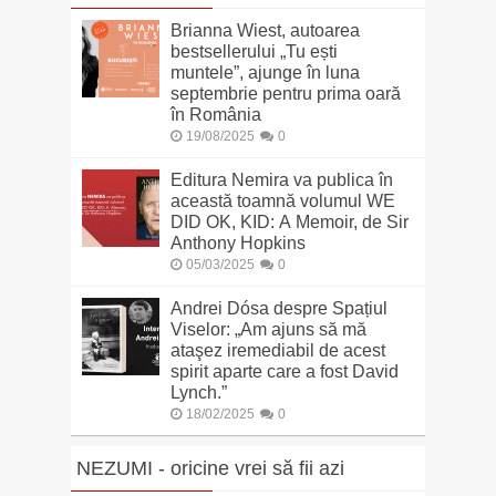
Brianna Wiest, autoarea
bestsellerului „Tu ești
muntele”, ajunge în luna
septembrie pentru prima oară
în România
19/08/2025
0
Editura Nemira va publica în
această toamnă volumul WE
DID OK, KID: A Memoir, de Sir
Anthony Hopkins
05/03/2025
0
Andrei Dósa despre Spațiul
Viselor: „Am ajuns să mă
ataşez iremediabil de acest
spirit aparte care a fost David
Lynch.”
18/02/2025
0
NEZUMI - oricine vrei să fii azi