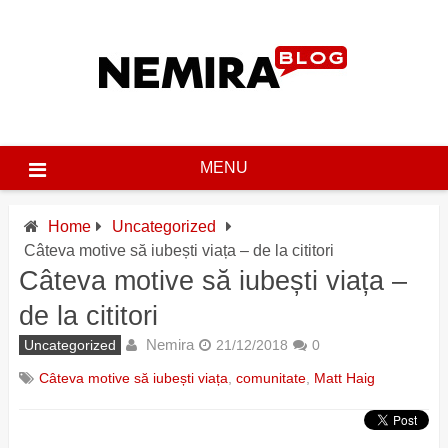
Skip
to
content
MENU
Home
Uncategorized
Câteva motive să iubești viața – de la cititori
Câteva motive să iubești viața –
de la cititori
Nemira
Uncategorized
21/12/2018
0
Câteva motive să iubești viața
,
comunitate
,
Matt Haig