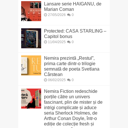
Lansare serie HAIGANU, de
Marian Coman
27/05/2026
0
Protected: CASA STARLING –
Capitol bonus
11/04/2025
0
Nemira prezintă „Restul”,
prima carte dintr-o trilogie
semnată de poeta Svetlana
Cârstean
06/02/2025
0
Nemira Fiction redeschide
porțile către un univers
fascinant, plin de mister și de
intrigi complicate și aduce
seria Sherlock Holmes, de
Arthur Conan Doyle, într-o
ediție de colecție fresh și