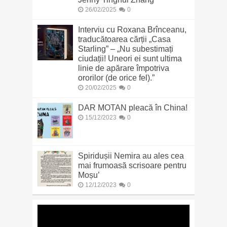
26/02/2025
0
Interviu cu Roxana Brînceanu,
traducătoarea cărții „Casa
Starling” – „Nu subestimați
ciudații! Uneori ei sunt ultima
linie de apărare împotriva
ororilor (de orice fel).”
20/02/2025
0
DAR MOTAN pleacă în China!
15/12/2023
0
Spiridușii Nemira au ales cea
mai frumoasă scrisoare pentru
Moșu’
12/12/2023
0