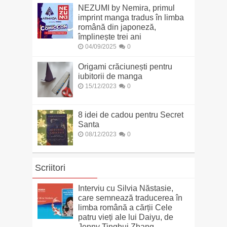
NEZUMI by Nemira, primul
imprint manga tradus în limba
română din japoneză,
împlinește trei ani
04/09/2025
0
Origami crăciunești pentru
iubitorii de manga
15/12/2023
0
8 idei de cadou pentru Secret
Santa
08/12/2023
0
Scriitori
Interviu cu Silvia Năstasie,
care semnează traducerea în
limba română a cărții Cele
patru vieți ale lui Daiyu, de
Jenny Tinghui Zhang