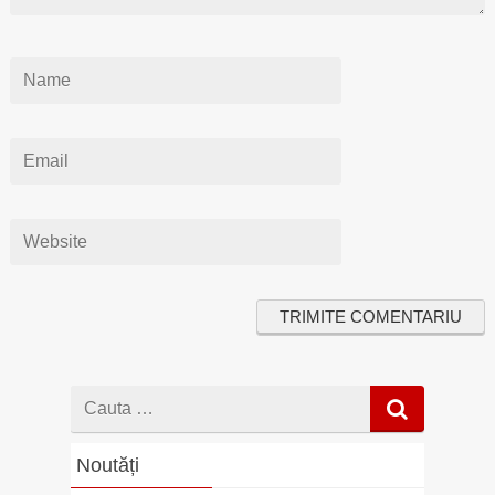
Cauta
dupa
Noutăți