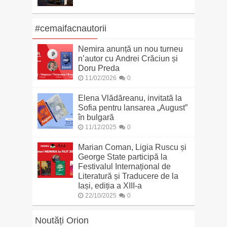
#cemaifacnautorii
Nemira anunță un nou turneu
n’autor cu Andrei Crăciun și
Doru Preda
11/02/2026
0
Elena Vlădăreanu, invitată la
Sofia pentru lansarea „August”
în bulgară
11/12/2025
0
Marian Coman, Ligia Ruscu și
George State participă la
Festivalul Internațional de
Literatură și Traducere de la
Iași, ediția a XIII-a
22/10/2025
0
Noutăți Orion