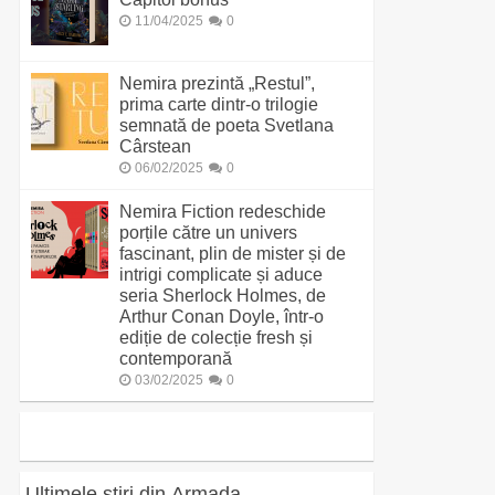
11/04/2025
0
Nemira prezintă „Restul”,
prima carte dintr-o trilogie
semnată de poeta Svetlana
Cârstean
06/02/2025
0
Nemira Fiction redeschide
porțile către un univers
fascinant, plin de mister și de
intrigi complicate și aduce
seria Sherlock Holmes, de
Arthur Conan Doyle, într-o
ediție de colecție fresh și
contemporană
03/02/2025
0
Ultimele știri din Armada