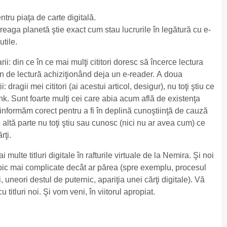
ntru piaţa de carte digitală.
reaga planetă ştie exact cum stau lucrurile în legătură cu e-
utile.
: din ce în ce mai mulţi cititori doresc să încerce lectura
en de lectură achiziţionând deja un e-reader. A doua
dragii mei cititori (ai acestui articol, desigur), nu toţi ştiu ce
k. Sunt foarte mulţi cei care abia acum află de existenţa
 informăm corect pentru a fi în deplină cunoştiinţă de cauză
altă parte nu toţi ştiu sau cunosc (nici nu ar avea cum) ce
rţi.
lte titluri digitale în rafturile virtuale de la Nemira. Şi noi
un pic mai complicate decât ar părea (spre exemplu, procesul
, uneori destul de puternic, apariţia unei cărţi digitale). Vă
itluri noi. Şi vom veni, în viitorul apropiat.