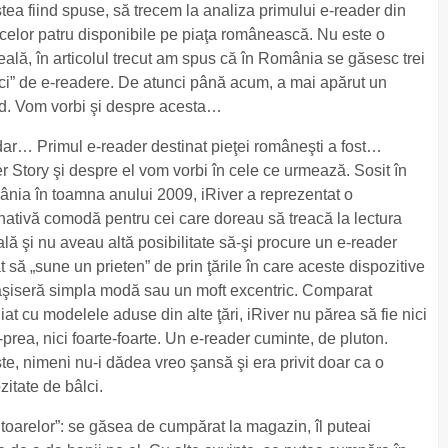
tea fiind spuse, să trecem la analiza primului e-reader din
a celor patru disponibile pe piaţa românească. Nu este o
eală, în articolul trecut am spus că în România se găsesc trei
ci” de e-readere. De atunci până acum, a mai apărut un
d. Vom vorbi şi despre acesta…
ar… Primul e-reader destinat pieţei româneşti a fost…
er Story şi despre el vom vorbi în cele ce urmează. Sosit în
nia în toamna anului 2009, iRiver a reprezentat o
rnativă comodă pentru cei care doreau să treacă la lectura
ală şi nu aveau altă posibilitate să-şi procure un e-reader
 să „sune un prieten” de prin ţările în care aceste dispozitive
şiseră simpla modă sau un moft excentric. Comparat
at cu modelele aduse din alte ţări, iRiver nu părea să fie nici
-prea, nici foarte-foarte. Un e-reader cuminte, de pluton.
şte, nimeni nu-i dădea vreo şansă şi era privit doar ca o
zitate de bâlci.
titoarelor”: se găsea de cumpărat la magazin, îl puteai