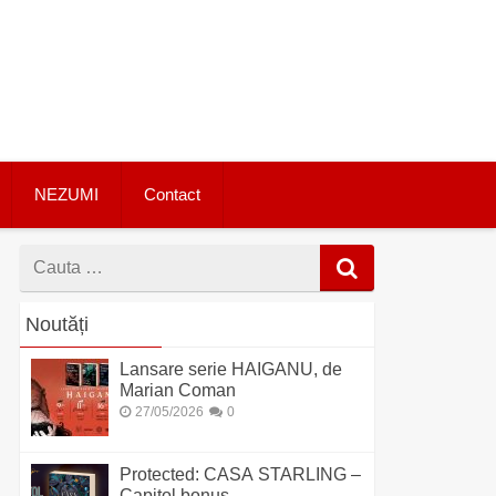
NEZUMI
Contact
Cauta
dupa
Noutăți
Lansare serie HAIGANU, de
Marian Coman
27/05/2026
0
Protected: CASA STARLING –
Capitol bonus