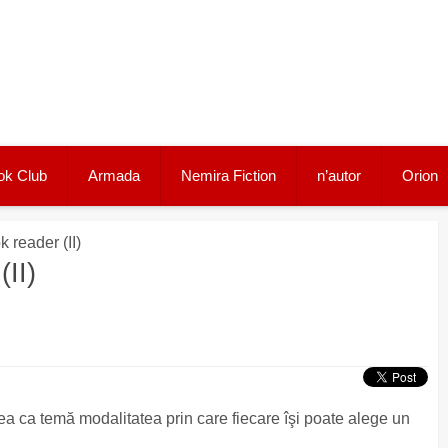
ok Club
Armada
Nemira Fiction
n’autor
Orion
 reader (II)
II)
ea ca temă modalitatea prin care fiecare îşi poate alege un