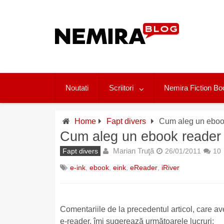
Skip
to
content
Noutati
Scriitori
Nemira Fiction Bo
Home
Fapt divers
Cum aleg un ebook
Cum aleg un ebook reader (
Marian Truţă
Fapt divers
26/01/2011
10
e-ink
,
ebook
,
eink
,
eReader
,
iRiver
Comentariile de la precedentul articol, care av
e-reader, îmi sugerează următoarele lucruri: