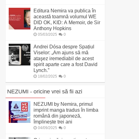
Editura Nemira va publica în
această toamnă volumul WE
DID OK, KID: A Memoir, de Sir
Anthony Hopkins
05/03/2025
0
Andrei Dósa despre Spațiul
Viselor: „Am ajuns să mă
ataşez iremediabil de acest
spirit aparte care a fost David
Lynch.”
18/02/2025
0
NEZUMI - oricine vrei să fii azi
NEZUMI by Nemira, primul
imprint manga tradus în limba
română din japoneză,
împlinește trei ani
04/09/2025
0