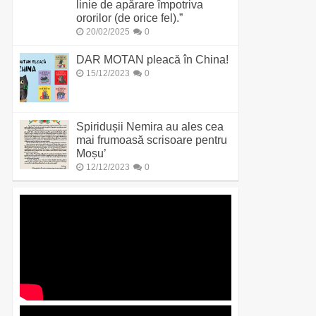
linie de apărare împotriva
ororilor (de orice fel).”
20/02/2025
0
DAR MOTAN pleacă în China!
15/12/2023
0
Spiridușii Nemira au ales cea
mai frumoasă scrisoare pentru
Moșu’
12/12/2023
0