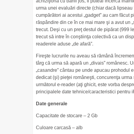
achiziţiona cu banii jos, îl puteai încerca înai
urma unei evaluări directe (chiar dacă lipseau
cumpărători ai acestui „gadget” au cam făcut pi
răspândire din ce în ce mai mare şi a avut un 
trecut. Deşi cu un preţ destul de pipărat (999 le
trecut să intre în conştiinţa colectivă ca un dis
readerele aduse „de afară”.
Fireşte lucrurile nu aveau să rămână încremeni
târg că urma să apară un „divais” românesc. Ur
„casandre” cântau pe unde apucau prohodul e-re
dedicat (şi) pieţei româneşti, concurenţa urma
următorul e-reader (aţi ghicit, este vorba des
principalele date tehnice/caracteristici pentru i
Date generale
Capacitate de stocare – 2 Gb
Culoare carcasă – alb