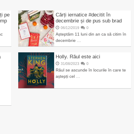
ți pe
Cărți iernatice #decitit în
timp
decembrie și de pus sub brad
06/12/2019
0
sc
Așteptăm 11 luni din an ca să citim în
decembrie …
a
Holly. Răul este aici
31/08/2023
0
Răul se ascunde în locurile în care te
aștepți cel …