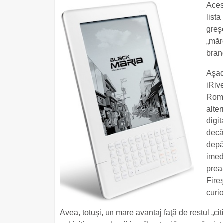
Aces
list
greş
„măr
bran
Aşad
iRiv
Româ
alte
digit
decât
depă
imedi
prea
Fire
curio
Avea, totuşi, un mare avantaj faţă de restul „ci