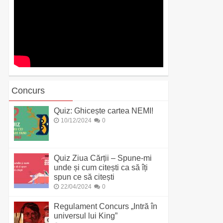
Concurs
Quiz: Ghicește cartea NEMI!
10/12/2024
0
Quiz Ziua Cărții – Spune-mi
unde și cum citești ca să îți
spun ce să citești
22/04/2024
0
Regulament Concurs „Intră în
universul lui King”