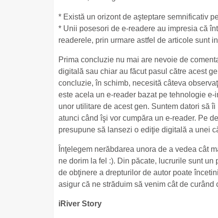
* Există un orizont de aşteptare semnificativ pe
* Unii posesori de e-readere au impresia că înt
readerele, prin urmare astfel de articole sunt in
Prima concluzie nu mai are nevoie de comentarii
digitală sau chiar au făcut pasul către acest g
concluzie, în schimb, necesită câteva observaţii: 
este acela un e-reader bazat pe tehnologie e-in
unor utilitare de acest gen. Suntem datori să îi
atunci când îşi vor cumpăra un e-reader. Pe de 
presupune să lansezi o ediţie digitală a unei că
Înţelegem nerăbdarea unora de a vedea cât mai mu
ne dorim la fel :). Din păcate, lucrurile sunt 
de obţinere a drepturilor de autor poate încetini
asigur că ne străduim să venim cât de curând cu t
iRiver Story