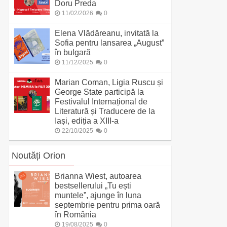
Doru Preda
11/02/2026
0
Elena Vlădăreanu, invitată la
Sofia pentru lansarea „August”
în bulgară
11/12/2025
0
Marian Coman, Ligia Ruscu și
George State participă la
Festivalul Internațional de
Literatură și Traducere de la
Iași, ediția a XIII-a
22/10/2025
0
Noutăți Orion
Brianna Wiest, autoarea
bestsellerului „Tu ești
muntele”, ajunge în luna
septembrie pentru prima oară
în România
19/08/2025
0