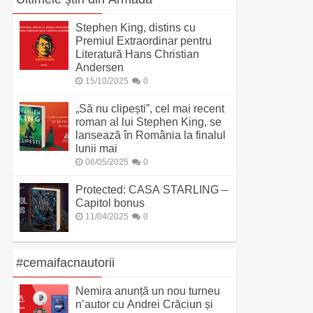
Stephen King, distins cu
Premiul Extraordinar pentru
Literatură Hans Christian
Andersen
15/10/2025
0
„Să nu clipești”, cel mai recent
roman al lui Stephen King, se
lansează în România la finalul
lunii mai
06/05/2025
0
Protected: CASA STARLING –
Capitol bonus
11/04/2025
0
#cemaifacnautorii
Nemira anunță un nou turneu
n’autor cu Andrei Crăciun și