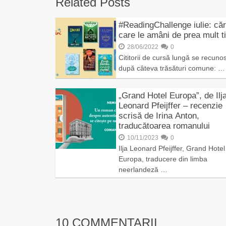
Related Posts
#ReadingChallenge iulie: căr
care le amâni de prea mult 
28/06/2022
0
Cititorii de cursă lungă se recuno
după câteva trăsături comune: …
„Grand Hotel Europa”, de Ilj
Leonard Pfeijffer – recenzie
scrisă de Irina Anton,
traducătoarea romanului
10/11/2023
0
Ilja Leonard Pfeijffer, Grand Hotel
Europa, traducere din limba
neerlandeză …
10 COMMENTARII