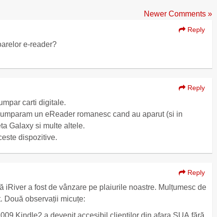
Newer Comments »
Reply
oarelor e-reader?
Reply
mpar carti digitale.
cumparam un eReader romanesc cand au aparut (si in
a Galaxy si multe altele.
ceste dispozitive.
Reply
iRiver a fost de vânzare pe plaiurile noastre. Mulțumesc de
nt. Două observații micuțe:
2009 Kindle2 a devenit accesibil clienților din afara SUA fără