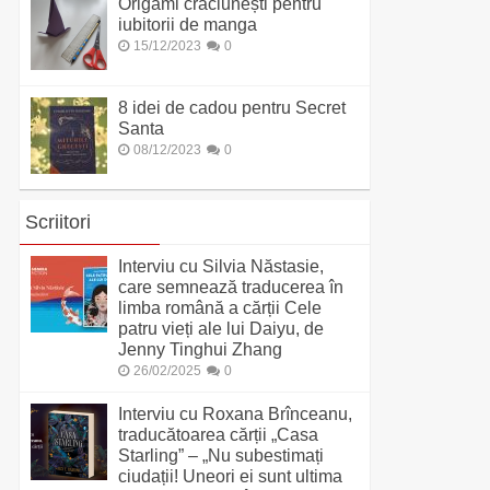
Origami crăciunești pentru
iubitorii de manga
15/12/2023
0
8 idei de cadou pentru Secret
Santa
08/12/2023
0
Scriitori
Interviu cu Silvia Năstasie,
care semnează traducerea în
limba română a cărții Cele
patru vieți ale lui Daiyu, de
Jenny Tinghui Zhang
26/02/2025
0
Interviu cu Roxana Brînceanu,
traducătoarea cărții „Casa
Starling” – „Nu subestimați
ciudații! Uneori ei sunt ultima