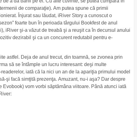
nte de a da banii pe el. Cu alte cuvinte, se putea cumpăra în
 termenii de comparaţie). Am putea spune că primii
onierat. Înjurat sau lăudat, iRiver Story a cunoscut o
„sezon” foarte bun în perioada târgului Bookfest de anul
i), iRiver şi-a văzut de treabă şi a reuşit ca în decursul anului
pozitiv dezirabil şi ca un concurent redutabil pentru e-
te astfel. Deja de anul trecut, din toamnă, se zvonea prin
ma să se întâmple un lucru interesant: deşi multe
aderelor, iată că la nici un an de la apariţia primului model
 să-şi facă simţită prezenţa. Amuzant, nu-i aşa? Dar despre
pre Evobook) vom vorbi săptămâna viitoare. Până atunci iată
River: