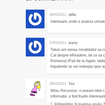
26/01/2011
stifie
interesant, unde e analiza urmat
27/01/2011
warry
Totusi am ramas nerabdator sa cu
Cat despre eReadere, de ce sa 
Romania) iPad de la Apple, tablet
Impatimitii se vor indrepta spre a
29/01/2011
Tini
Wow. Recunosc, n-aveam idee că 
informație, a fost foarte interesa
1. întâmplător, în toamna anului 