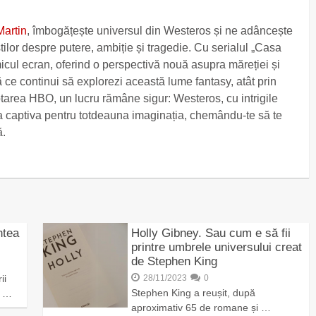
artin
, îmbogățește universul din Westeros și ne adâncește
tilor despre putere, ambiție și tragedie. Cu serialul „Casa
icul ecran, oferind o perspectivă nouă asupra măreției și
ce continui să explorezi această lume fantasy, atât prin
aptarea HBO, un lucru rămâne sigur: Westeros, cu intrigile
 va captiva pentru totdeauna imaginația, chemându-te să te
ă.
ntea
Holly Gibney. Sau cum e să fii
printre umbrele universului creat
de Stephen King
ii
28/11/2023
0
Stephen King a reușit, după
, …
aproximativ 65 de romane și …