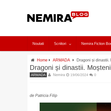
Skip
to
content
Noutati
Scriitori
Nemira Fiction Bo
Home
ARMADA
Dragoni și dinastii
Dragoni și dinastii. Moște
Nemira
ARMADA
19/06/2024
0
de Patricia Filip