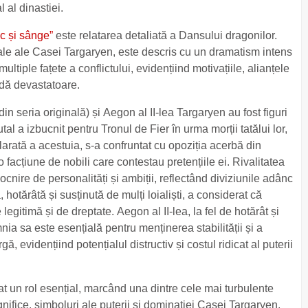
l al dinastiei.
c și sânge”
este relatarea detaliată a Dansului dragonilor.
 rivale ale Casei Targaryen, este descris cu un dramatism intens
ultiple fațete a conflictului, evidențiind motivațiile, alianțele
adă devastatoare.
seria originală) și Aegon al II-lea Targaryen au fost figuri
tal a izbucnit pentru Tronul de Fier în urma morții tatălui lor,
arată a acestuia, s-a confruntat cu opoziția acerbă din
 o facțiune de nobili care contestau pretențiile ei. Rivalitatea
ciocnire de personalități și ambiții, reflectând diviziunile adânc
, hotărâtă și susținută de mulți loialiști, a considerat că
gitimă și de dreptate. Aegon al II-lea, la fel de hotărât și
mnia sa este esențială pentru menținerea stabilității și a
gă, evidențiind potențialul distructiv și costul ridicat al puterii
ucat un rol esențial, marcând una dintre cele mai turbulente
nifice, simboluri ale puterii și dominației Casei Targaryen,