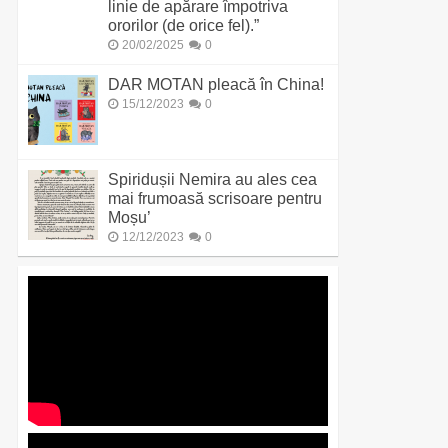
linie de apărare împotriva
ororilor (de orice fel).”
20/02/2025
0
DAR MOTAN pleacă în China!
15/12/2023
0
Spiridușii Nemira au ales cea
mai frumoasă scrisoare pentru
Moșu’
12/12/2023
0