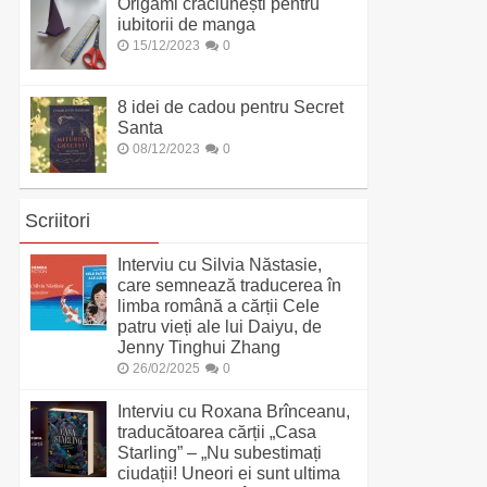
Origami crăciunești pentru
iubitorii de manga
15/12/2023
0
8 idei de cadou pentru Secret
Santa
08/12/2023
0
Scriitori
Interviu cu Silvia Năstasie,
care semnează traducerea în
limba română a cărții Cele
patru vieți ale lui Daiyu, de
Jenny Tinghui Zhang
26/02/2025
0
Interviu cu Roxana Brînceanu,
traducătoarea cărții „Casa
Starling” – „Nu subestimați
ciudații! Uneori ei sunt ultima