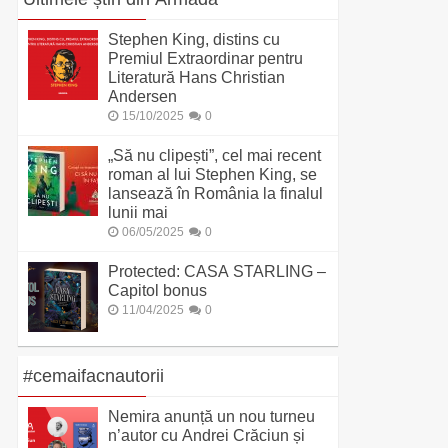
Stephen King, distins cu
Premiul Extraordinar pentru
Literatură Hans Christian
Andersen
15/10/2025
0
„Să nu clipești”, cel mai recent
roman al lui Stephen King, se
lansează în România la finalul
lunii mai
06/05/2025
0
Protected: CASA STARLING –
Capitol bonus
11/04/2025
0
#cemaifacnautorii
Nemira anunță un nou turneu
n’autor cu Andrei Crăciun și