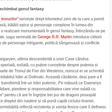
a schimbat genul fantasy
tronurilor”
servește drept kilometrul zero de la care a pornit
asă, bătălii epice și personaje complexe în lumea din
 o realizare monumentală în genul fantasy. Întinzându-se pe
pate, saga semnată de
George R.R. Martin
introduce cititorii
e de personaje intrigante, politică sângeroasă și conflicte
Targaryen, ultima descendentă a unei Case cândva
 speriată, exilată, cu puține cunoștințe despre puterea și
parte de Tronul de Fier din Westeros, norocul ei se schimbă
dabilul lider al Dothraki. Această căsătorie, deși pare a fi
o transformă într-un lider puternic. Pe măsură ce Daenerys
trădare, pierdere și responsabilitatea care vine odată cu
 pentru că are în îngrijire trei pui de dragoni proaspăt
 dreptul din naștere și să pună capăt ciclului tiraniei.
formidabilă reflectă rezistența și voința feroce care îi definesc