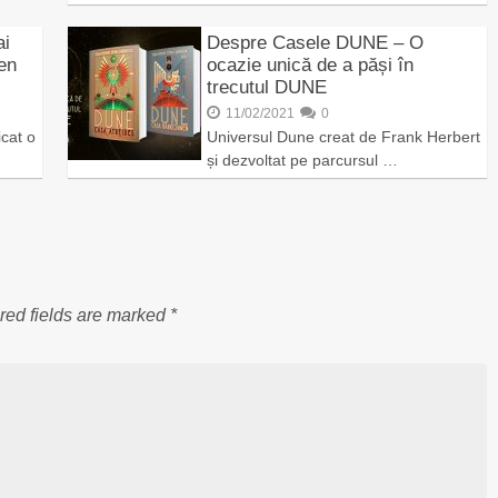
ai
Despre Casele DUNE – O
en
ocazie unică de a păși în
trecutul DUNE
11/02/2021
0
cat o
Universul Dune creat de Frank Herbert
și dezvoltat pe parcursul …
red fields are marked
*