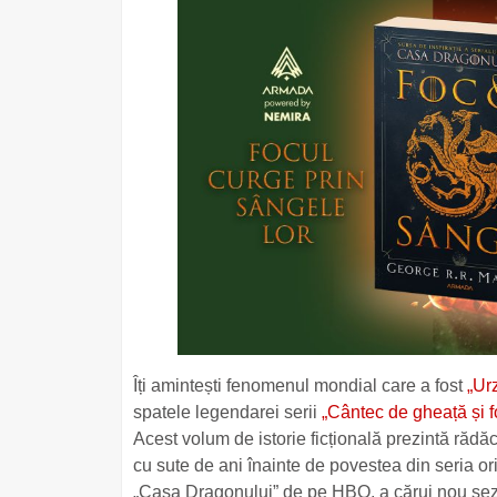
Îți amintești fenomenul mondial care a fost
„Urz
spatele legendarei serii
„Cântec de gheață și f
Acest volum de istorie ficțională prezintă rădăc
cu sute de ani înainte de povestea din seria ori
„Casa Dragonului” de pe HBO, a cărui nou sezo