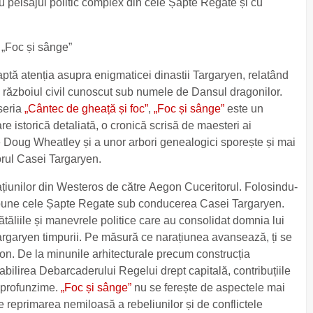
u peisajul politic complex din cele Șapte Regate și cu
 „Foc și sânge”
aptă atenția asupra enigmaticei dinastii Targaryen, relatând
a războiul civil cunoscut sub numele de Dansul dragonilor.
 seria
„Cântec de gheață și foc”
,
„Foc și sânge”
este un
e istorică detaliată, o cronică scrisă de maesteri ai
de Doug Wheatley și a unor arbori genealogici sporește și mai
iorul Casei Targaryen.
țiunilor din Westeros de către Aegon Cuceritorul. Folosindu-
i supune cele Șapte Regate sub conducerea Casei Targaryen.
bătăliile și manevrele politice care au consolidat domnia lui
argaryen timpurii. Pe măsură ce narațiunea avansează, ți se
gon. De la minunile arhitecturale precum construcția
tabilirea Debarcaderului Regelui drept capitală, contribuțiile
n profunzime.
„Foc și sânge”
nu se ferește de aspectele mai
e reprimarea nemiloasă a rebeliunilor și de conflictele