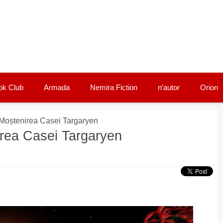
ok Club
Armada
Nemira Fiction
n’autor
Orion
. Moștenirea Casei Targaryen
nirea Casei Targaryen