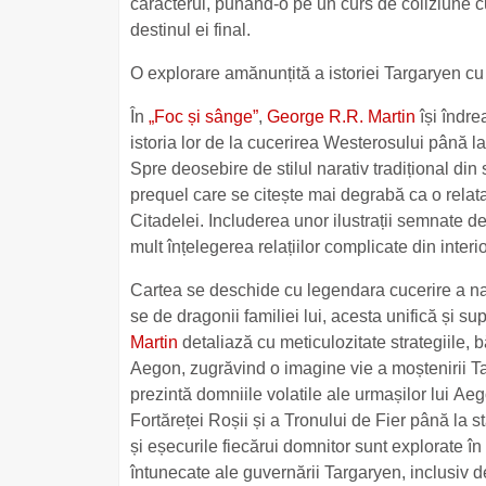
caracterul, punând-o pe un curs de coliziune c
destinul ei final.
O explorare amănunțită a istoriei Targaryen cu
În
„Foc și sânge”
,
George R.R. Martin
își îndre
istoria lor de la cucerirea Westerosului până l
Spre deosebire de stilul narativ tradițional din
prequel care se citește mai degrabă ca o relatar
Citadelei. Includerea unor ilustrații semnate 
mult înțelegerea relațiilor complicate din inter
Cartea se deschide cu legendara cucerire a na
se de dragonii familiei lui, acesta unifică ș
Martin
detaliază cu meticulozitate strategiile, 
Aegon, zugrăvind o imagine vie a moștenirii T
prezintă domniile volatile ale urmașilor lui Ae
Fortăreței Roșii și a Tronului de Fier până la s
și eșecurile fiecărui domnitor sunt explorate î
întunecate ale guvernării Targaryen, inclusiv d