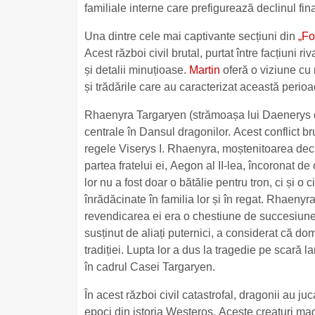
familiale interne care prefigurează declinul fina
Una dintre cele mai captivante secțiuni din
„Fo
Acest război civil brutal, purtat între facțiuni
și detalii minuțioase.
Martin
oferă o viziune cu m
și trădările care au caracterizat această perio
Rhaenyra Targaryen (strămoașa lui Daenerys din 
centrale în Dansul dragonilor. Acest conflict bru
regele Viserys I. Rhaenyra, moștenitoarea decl
partea fratelui ei, Aegon al II-lea, încoronat de
lor nu a fost doar o bătălie pentru tron, ci și o 
înrădăcinate în familia lor și în regat. Rhaenyra
revendicarea ei era o chestiune de succesiune le
susținut de aliați puternici, a considerat că do
tradiției. Lupta lor a dus la tragedie pe scară lar
în cadrul Casei Targaryen.
În acest război civil catastrofal, dragonii au j
epoci din istoria Westeros. Aceste creaturi mag