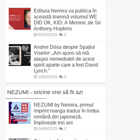
Editura Nemira va publica în
această toamnă volumul WE
DID OK, KID: A Memoir, de Sir
Anthony Hopkins
05/03/2025
0
Andrei Dósa despre Spațiul
Viselor: „Am ajuns să mă
ataşez iremediabil de acest
spirit aparte care a fost David
Lynch.”
18/02/2025
0
NEZUMI - oricine vrei să fii azi
NEZUMI by Nemira, primul
imprint manga tradus în limba
română din japoneză,
împlinește trei ani
04/09/2025
0