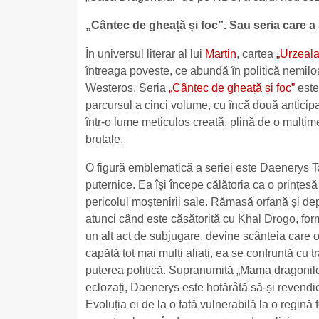
„Cântec de gheață și foc”. Sau seria care 
În universul literar al lui
Martin
, cartea
„Urzeala 
întreaga poveste, ce abundă în politică nemilo
Westeros. Seria
„Cântec de gheață și foc”
este
parcursul a cinci volume, cu încă două antici
într-o lume meticulos creată, plină de o mulțim
brutale.
O figură emblematică a seriei este Daenerys 
puternice. Ea își începe călătoria ca o prințesă
pericolul moștenirii sale. Rămasă orfană și de
atunci când este căsătorită cu Khal Drogo, formi
un alt act de subjugare, devine scânteia care 
capătă tot mai mulți aliați, ea se confruntă cu 
puterea politică. Supranumită „Mama dragonilor”
eclozați, Daenerys este hotărâtă să-și revendice
Evoluția ei de la o fată vulnerabilă la o regină 