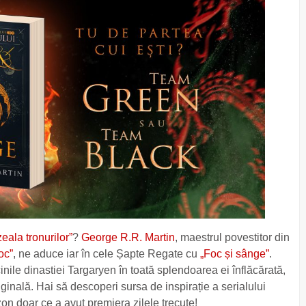
eala tronurilor”
?
George R.R. Martin
, maestrul povestitor din
oc”
, ne aduce iar în cele Șapte Regate cu
„Foc și sânge”
.
inile dinastiei Targaryen în toată splendoarea ei înflăcărată,
ginală. Hai să descoperi sursa de inspirație a serialului
n doar ce a avut premiera zilele trecute!