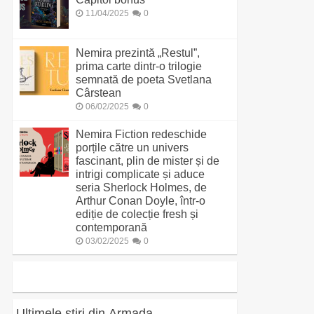
11/04/2025
0
Nemira prezintă „Restul”,
prima carte dintr-o trilogie
semnată de poeta Svetlana
Cârstean
06/02/2025
0
Nemira Fiction redeschide
porțile către un univers
fascinant, plin de mister și de
intrigi complicate și aduce
seria Sherlock Holmes, de
Arthur Conan Doyle, într-o
ediție de colecție fresh și
contemporană
03/02/2025
0
Ultimele știri din Armada