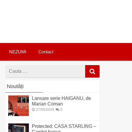
NEZUMI
Contact
Cauta
dupa
Noutăți
Lansare serie HAIGANU, de
Marian Coman
27/05/2026
0
Protected: CASA STARLING –
Capitol bonus