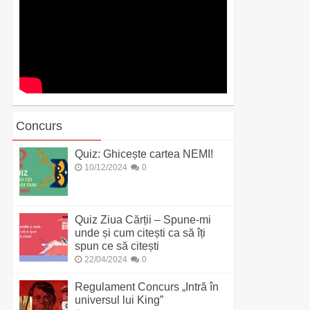
Concurs
Quiz: Ghicește cartea NEMI!
10/12/2024
0
Quiz Ziua Cărții – Spune-mi
unde și cum citești ca să îți
spun ce să citești
22/04/2024
0
Regulament Concurs „Intră în
universul lui King”