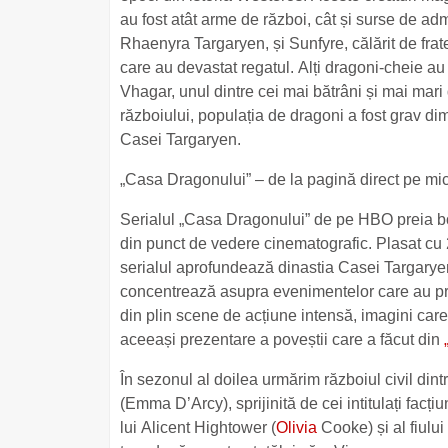
au fost atât arme de război, cât și surse de ad
Rhaenyra Targaryen, și Sunfyre, călărit de frate
care au devastat regatul. Alți dragoni-cheie au
Vhagar, unul dintre cei mai bătrâni și mai mari 
războiului, populația de dragoni a fost grav di
Casei Targaryen.
„Casa Dragonului” – de la pagină direct pe mi
Serialul „Casa Dragonului” de pe HBO preia b
din punct de vedere cinematografic. Plasat cu
serialul aprofundează dinastia Casei Targaryen
concentrează asupra evenimentelor care au pre
din plin scene de acțiune intensă, imagini care îț
aceeași prezentare a poveștii care a făcut din
În sezonul al doilea urmărim războiul civil di
(Emma D’Arcy), sprijinită de cei intitulați facțiu
lui Alicent Hightower (
Olivia
Cooke) și al fiului