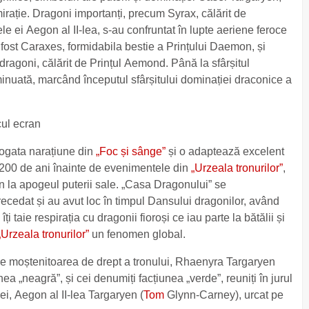
mirație. Dragoni importanți, precum Syrax, călărit de
le ei Aegon al II-lea, s-au confruntat în lupte aeriene feroce
 fost Caraxes, formidabila bestie a Prințului Daemon, și
dragoni, călărit de Prințul Aemond. Până la sfârșitul
minuată, marcând începutul sfârșitului dominației draconice a
cul ecran
ogata narațiune din
„Foc și sânge”
și o adaptează excelent
 200 de ani înainte de evenimentele din
„Urzeala tronurilor”
,
 la apogeul puterii sale. „Casa Dragonului” se
cedat și au avut loc în timpul Dansului dragonilor, având
i taie respirația cu dragonii fioroși ce iau parte la bătălii și
„Urzeala tronurilor”
un fenomen global.
ntre moștenitoarea de drept a tronului, Rhaenyra Targaryen
nea „neagră”, și cei denumiți facțiunea „verde”, reuniți în jurul
 ei, Aegon al II-lea Targaryen (
Tom
Glynn-Carney), urcat pe