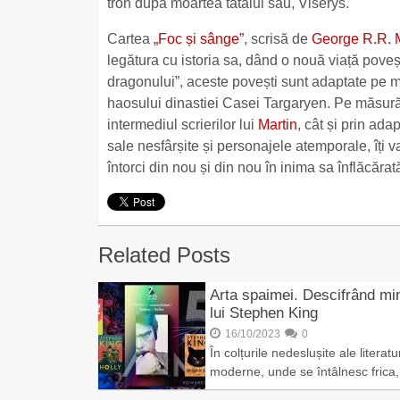
tron după moartea tatălui său, Viserys.
Cartea
„Foc și sânge”
, scrisă de
George R.R. M
legătura cu istoria sa, dând o nouă viață poveș
dragonului”, aceste povești sunt adaptate pe m
haosului dinastiei Casei Targaryen. Pe măsură 
intermediul scrierilor lui
Martin
, cât și prin ad
sale nesfârșite și personajele atemporale, îți
întorci din nou și din nou în inima sa înflăcărat
Related Posts
Arta spaimei. Descifrând mi
lui Stephen King
16/10/2023
0
În colțurile nedeslușite ale literatur
moderne, unde se întâlnesc frica