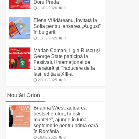
Doru Preda
11/02/2026
0
Elena Vlădăreanu, invitată la
Sofia pentru lansarea „August”
în bulgară
11/12/2025
0
Marian Coman, Ligia Ruscu și
George State participă la
Festivalul Internațional de
Literatură și Traducere de la
Iași, ediția a XIII-a
22/10/2025
0
Noutăți Orion
Brianna Wiest, autoarea
bestsellerului „Tu ești
muntele”, ajunge în luna
septembrie pentru prima oară
în România
19/08/2025
0