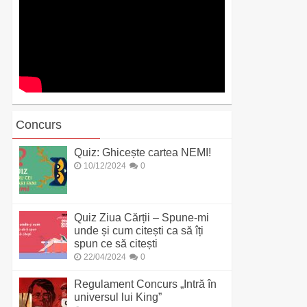
Concurs
Quiz: Ghicește cartea NEMI!
10/12/2024
0
Quiz Ziua Cărții – Spune-mi
unde și cum citești ca să îți
spun ce să citești
22/04/2024
0
Regulament Concurs „Intră în
universul lui King”