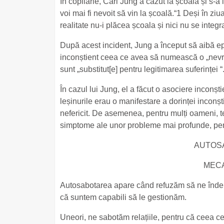
În copilărie, Carl Jung a căzut la școală și s-a
voi mai fi nevoit să vin la școală.“1 Deși în zi
realitate nu-i plăcea școala și nici nu se integra 
După acest incident, Jung a început să aibă ep
inconștient ceea ce avea să numească o „nevro
sunt „substitut[e] pentru legitimarea suferinței “
În cazul lui Jung, el a făcut o asociere inconșt
leșinurile erau o manifestare a dorinței inconș
nefericit. De asemenea, pentru mulți oameni, te
simptome ale unor probleme mai profunde, pen
AUTOS
MECA
Autosabotarea apare când refuzăm să ne îndep
că suntem capabili să le gestionăm.
Uneori, ne sabotăm relațiile, pentru că ceea c