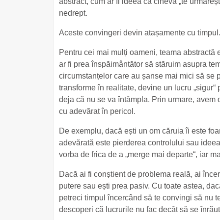
abstract, cum ar fi ideea că cineva „te urmăreșt
nedrept.
Aceste convingeri devin atașamente cu timpul
Pentru cei mai mulți oameni, teama abstractă e
ar fi prea înspăimântător să stăruim asupra tem
circumstanțelor care au șanse mai mici să se p
transforme în realitate, devine un lucru „sigur“ 
deja că nu se va întâmpla. Prin urmare, avem 
cu adevărat în pericol.
De exemplu, dacă ești un om căruia îi este foart
adevărată este pierderea controlului sau ideea
vorba de frica de a „merge mai departe“, iar ma
Dacă ai fi conștient de problema reală, ai încerc
putere sau ești prea pasiv. Cu toate astea, dac
petreci timpul încercând să te convingi să nu te 
descoperi că lucrurile nu fac decât să se înrău