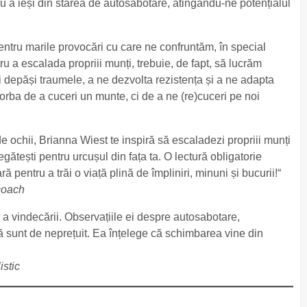
tru a ieși din starea de autosabotare, atingându-ne potențialul
entru marile provocări cu care ne confruntăm, în special
u a escalada propriii munți, trebuie, de fapt, să lucrăm
i depăși traumele, a ne dezvolta rezistența și a ne adapta
orba de a cuceri un munte, ci de a ne (re)cuceri pe noi
de ochii, Brianna Wiest te inspiră să escaladezi propriii munți
egătești pentru urcușul din fața ta. O lectură obligatorie
 pentru a trăi o viață plină de împliniri, minuni și bucurii!“
 coach
a vindecării. Observațiile ei despre autosabotare,
ă sunt de neprețuit. Ea înțelege că schimbarea vine din
istic