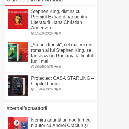
Stephen King, distins cu
Premiul Extraordinar pentru
Literatură Hans Christian
Andersen
15/10/2025
0
„Să nu clipești”, cel mai recent
roman al lui Stephen King, se
lansează în România la finalul
lunii mai
06/05/2025
0
Protected: CASA STARLING –
Capitol bonus
11/04/2025
0
#cemaifacnautorii
Nemira anunță un nou turneu
n’autor cu Andrei Crăciun și