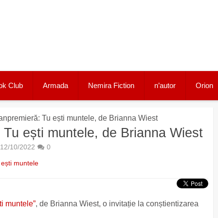
ok Club
Armada
Nemira Fiction
n’autor
Orion
anpremieră: Tu ești muntele, de Brianna Wiest
 Tu ești muntele, de Brianna Wiest
12/10/2022
0
 ești muntele
ti muntele”
, de Brianna Wiest, o invitație la conștientizarea