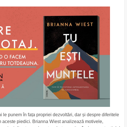
 le punem în fața propriei dezvoltări, dar și despre diferitele
m aceste piedici. Brianna Wiest analizează motivele,