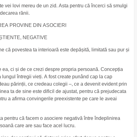
te vei lovi mereu de un zid. Asta pentru că încerci să smulgi
decarea rănii.
EA PROVINE DIN ASOCIERI
ȘTIENTE, NEGATIVE
 că povestea ta interioară este depășită, limitată sau pur și
re ea, ci și de ce crezi despre propria persoană. Concepția
 lungul întregii vieți. A fost create punând cap la cap
edeau părinții, ce credeau colegii –, ce a devenit evident prin
ea ta de sine este dificil de ajustat, pentru că prejudecata
tru a afirma convingerile preexistente pe care le aveai
 pentru că facem o asociere negativă între îndeplinirea
rsoană care are sau face acel lucru.