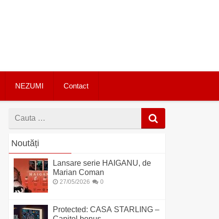
NEZUMI
Contact
Cauta
dupa
Noutăți
Lansare serie HAIGANU, de
Marian Coman
27/05/2026
0
Protected: CASA STARLING –
Capitol bonus