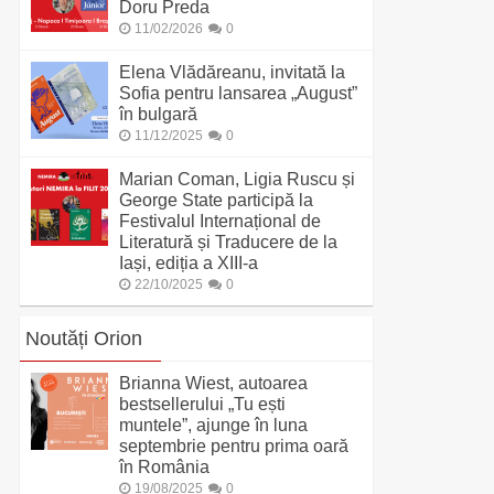
Doru Preda
11/02/2026
0
Elena Vlădăreanu, invitată la
Sofia pentru lansarea „August”
în bulgară
11/12/2025
0
Marian Coman, Ligia Ruscu și
George State participă la
Festivalul Internațional de
Literatură și Traducere de la
Iași, ediția a XIII-a
22/10/2025
0
Noutăți Orion
Brianna Wiest, autoarea
bestsellerului „Tu ești
muntele”, ajunge în luna
septembrie pentru prima oară
în România
19/08/2025
0