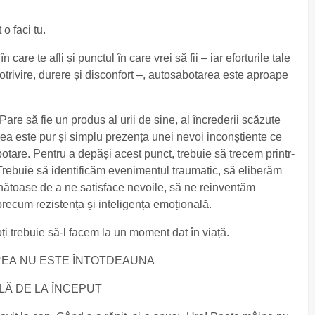
o faci tu.
care te afli și punctul în care vrei să fii – iar eforturile tale
trivire, durere și disconfort –, autosabotarea este aproape
re să fie un produs al urii de sine, al încrederii scăzute
area este pur și simplu prezența unei nevoi inconștiente ce
tare. Pentru a depăși acest punct, trebuie să trecem printr-
rebuie să identificăm evenimentul traumatic, să eliberăm
ătoase de a ne satisface nevoile, să ne reinventăm
precum rezistența și inteligența emoțională.
oți trebuie să-l facem la un moment dat în viață.
EA NU ESTE ÎNTOTDEAUNA
ILĂ DE LA ÎNCEPUT