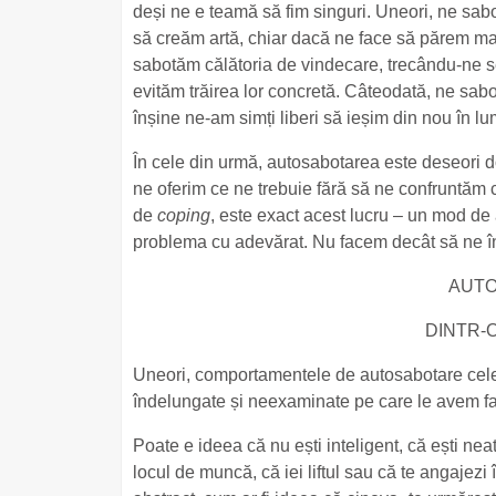
deși ne e teamă să fim singuri. Uneori, ne sa
să creăm artă, chiar dacă ne face să părem mai p
sabotăm călătoria de vindecare, trecându-ne se
evităm trăirea lor concretă. Câteodată, ne sabo
înșine ne-am simți liberi să ieșim din nou în lu
În cele din urmă, autosabotarea este deseori
ne oferim ce ne trebuie fără să ne confruntăm 
de
coping
, este exact acest lucru – un mod de 
problema cu adevărat. Nu facem decât să ne î
AUTO
DINTR-
Uneori, comportamentele de autosabotare cele 
îndelungate și neexaminate pe care le avem fa
Poate e ideea că nu ești inteligent, că ești nea
locul de muncă, că iei liftul sau că te angajezi î