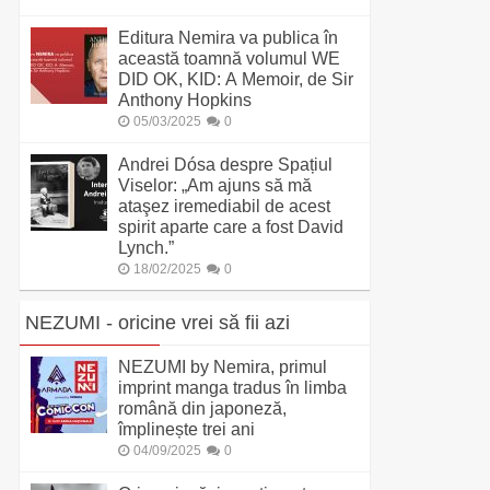
Editura Nemira va publica în
această toamnă volumul WE
DID OK, KID: A Memoir, de Sir
Anthony Hopkins
05/03/2025
0
Andrei Dósa despre Spațiul
Viselor: „Am ajuns să mă
ataşez iremediabil de acest
spirit aparte care a fost David
Lynch.”
18/02/2025
0
NEZUMI - oricine vrei să fii azi
NEZUMI by Nemira, primul
imprint manga tradus în limba
română din japoneză,
împlinește trei ani
04/09/2025
0