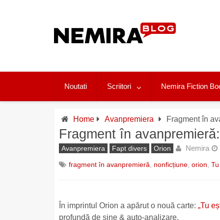
Skip
to
content
Noutati
Scriitori
Nemira Fiction Bo
Home
Avanpremiera
Fragment în av
Fragment în avanpremieră:
Nemira
Avanpremiera
Fapt divers
Orion
fragment în avanpremieră
,
nonficțiune
,
orion
,
Tu
În imprintul Orion a apărut o nouă carte:
„Tu eș
profundă de sine & auto-analizare.