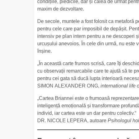
condițiile, piedicile, dar și calea de urmat pen
maxim de dezvoltare.
De secole, muntele a fost folosit ca metaforă p
pentru cele care par imposibil de depășit. Pentr
intensiv pe plan intern pentru a ne descoperi ș
urcușului anevoios. În cele din urmă, nu este v
înșine.
„În această carte frumos scrisă, care îți deschi
cu observații remarcabile care te ajută să te pr
pentru cei gata să ducă lupta interioară necesară
SIMON ALEXANDER ONG,
international life
„Cartea Briannei este o frumoasă reprezentare 
inteligență emoțională și transformare profund
individ, iar cartea este un dar pentru colectiv.“
DR. NICOLE LEPERA, autoare
Psihologul hol