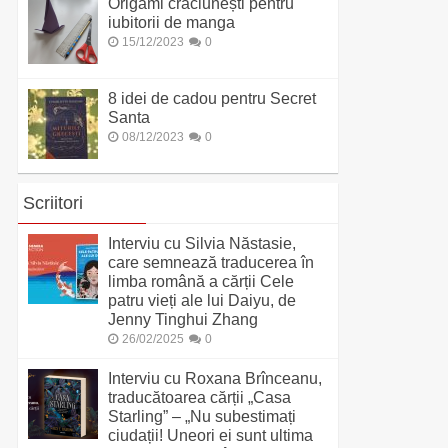
Origami crăciunești pentru
iubitorii de manga
15/12/2023
0
8 idei de cadou pentru Secret
Santa
08/12/2023
0
Scriitori
Interviu cu Silvia Năstasie,
care semnează traducerea în
limba română a cărții Cele
patru vieți ale lui Daiyu, de
Jenny Tinghui Zhang
26/02/2025
0
Interviu cu Roxana Brînceanu,
traducătoarea cărții „Casa
Starling” – „Nu subestimați
ciudații! Uneori ei sunt ultima