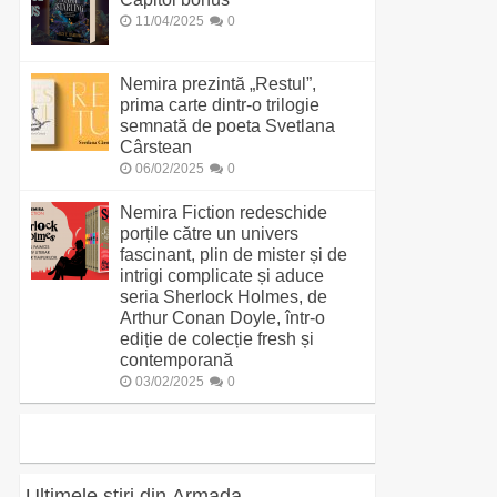
11/04/2025
0
Nemira prezintă „Restul”,
prima carte dintr-o trilogie
semnată de poeta Svetlana
Cârstean
06/02/2025
0
Nemira Fiction redeschide
porțile către un univers
fascinant, plin de mister și de
intrigi complicate și aduce
seria Sherlock Holmes, de
Arthur Conan Doyle, într-o
ediție de colecție fresh și
contemporană
03/02/2025
0
Ultimele știri din Armada