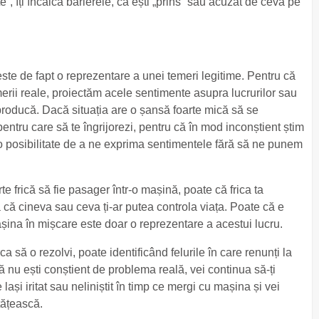
e“, îți încalcă barierele, că ești „prins“ sau acuzat de ceva pe
.
ste de fapt o reprezentare a unei temeri legitime. Pentru că
erii reale, proiectăm acele sentimente asupra lucrurilor sau
roducă. Dacă situația are o șansă foarte mică să se
pentru care să te îngrijorezi, pentru că în mod inconștient știm
o posibilitate de a ne exprima sentimentele fără să ne punem
e frică să fie pasager într-o mașină, poate că frica ta
 că cineva sau ceva ți-ar putea controla viața. Poate că e
șina în mișcare este doar o reprezentare a acestui lucru.
a să o rezolvi, poate identificând felurile în care renunți la
ă nu ești conștient de problema reală, vei continua să-ți
lași iritat sau neliniștit în timp ce mergi cu mașina și vei
tățească.