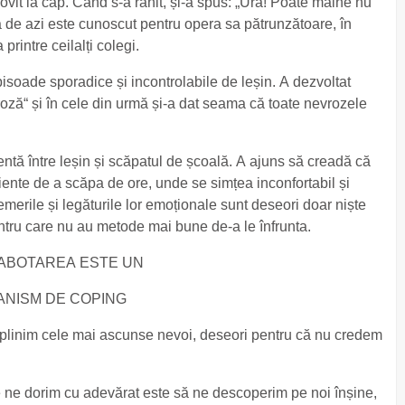
 lovit la cap. Când s-a rănit, și-a spus: „Ura! Poate mâine nu
ua de azi este cunoscut pentru opera sa pătrunzătoare, în
printre ceilalți colegi.
isoade sporadice și incontrolabile de leșin. A dezvoltat
ză“ și în cele din urmă și-a dat seama că toate nevrozele
.
ientă între leșin și scăpatul de școală. A ajuns să creadă că
tiente de a scăpa de ore, unde se simțea inconfortabil și
merile și legăturile lor emoționale sunt deseori doar niște
tru care nu au metode mai bune de-a le înfrunta.
ABOTAREA ESTE UN
NISM DE COPING
linim cele mai ascunse nevoi, deseori pentru că nu credem
e ne dorim cu adevărat este să ne descoperim pe noi înșine,