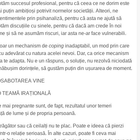
botăm succesul profesional, pentru că ceea ce ne dorim este
uțin ambițioși potrivit normelor societății. Alteori, ne
ntimentele prin psihanaliză, pentru că asta ne ajută să
tăm discuțiile cu sinele, pentru că dacă am crede în noi
me și să ne asumăm riscuri, iar asta ne-ar face vulnerabili.
 doar un mechanism de
coping
inadaptabil, un mod prin care
cu adevărat cu natura acelei nevoi. Dar, ca orice mecanism
a te adapta. Nu e un răspuns, o soluție, nu rezolvă niciodată
năbușim dorințele, să gustăm puțin din ușurarea de moment.
SABOTAREA VINE
O TEAMĂ IRAȚIONALĂ
mai pregnante sunt, de fapt, rezultatul unor temeri
ță de lume și de propria persoană.
trăgător sau că ceilalți nu te plac. Poate e ideea că pierzi
ntr-o relație serioasă. În alte cazuri, poate fi ceva mai