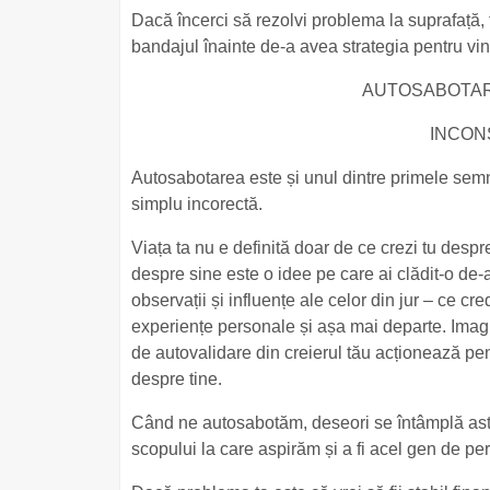
Dacă încerci să rezolvi problema la suprafață, 
bandajul înainte de-a avea strategia pentru vin
AUTOSABOTAR
INCON
Autosabotarea este și unul dintre primele semne
simplu incorectă.
Viața ta nu e definită doar de ce crezi tu desp
despre sine este o idee pe care ai clădit-o de-a
observații și influențe ale celor din jur – ce cr
experiențe personale și așa mai departe. Imagin
de autovalidare din creierul tău acționează pen
despre tine.
Când ne autosabotăm, deseori se întâmplă asta
scopului la care aspirăm și a fi acel gen de pe