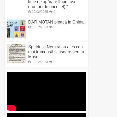
linie de apărare împotriva
ororilor (de orice fel).”
20/02/2025
0
DAR MOTAN pleacă în China!
15/12/2023
0
Spiridușii Nemira au ales cea
mai frumoasă scrisoare pentru
Moșu’
12/12/2023
0