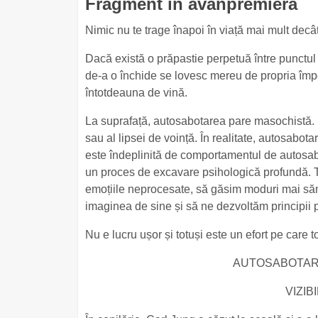
Fragment în avanpremieră
Nimic nu te trage înapoi în viață mai mult decât 
Dacă există o prăpastie perpetuă între punctul în 
de-a o închide se lovesc mereu de propria împo
întotdeauna de vină.
La suprafață, autosabotarea pare masochistă. Pa
sau al lipsei de voință. În realitate, autosabot
este îndeplinită de comportamentul de autosabo
un proces de excavare psihologică profundă. T
emoțiile neprocesate, să găsim moduri mai săn
imaginea de sine și să ne dezvoltăm principii 
Nu e lucru ușor și totuși este un efort pe care t
AUTOSABOTAR
VIZIB