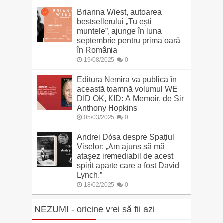
Brianna Wiest, autoarea
bestsellerului „Tu ești
muntele”, ajunge în luna
septembrie pentru prima oară
în România
19/08/2025
0
Editura Nemira va publica în
această toamnă volumul WE
DID OK, KID: A Memoir, de Sir
Anthony Hopkins
05/03/2025
0
Andrei Dósa despre Spațiul
Viselor: „Am ajuns să mă
ataşez iremediabil de acest
spirit aparte care a fost David
Lynch.”
18/02/2025
0
NEZUMI - oricine vrei să fii azi