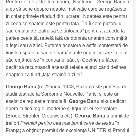
Pentru cel de-al treilea album, „Nocturne”, George Banu a
ales să scrie despre noapte, motivație care se regăsește
în chiar primele rânduri din lucrare: „Noaptea este pentru
zi ceea ce spatele este pentru față. Ea îi cere pictorului
sau omului de teatru să se „întoarcă” pentru a accede la
partea cealaltă, rebelă față de domnia unanim consimțită
a feței sau a zilei. Puterea acestora e astfel contestată de
liniștea spatelui sau de frământările nopții, fiecare în felul
său erijându-se în contrariul său, și Goethe nu făcea
decât să recunoască această relație atunci când definea
noaptea ca fiind „fața străină a zilei”.
George Banu
(n. 22 iunie 1943, Buzău) este profesor de
studii teatrale la Sorbonne Nouvelle, Paris, și este un
eseist de reputație mondială.
George Banu
și-a dedicat
opera critică regiei moderne și figurilor ei exemplare
(Brook, Strehler, Grotowski etc).
George Banu
a primit de
trei ori
Premiul pentru cea mai bună carte de teatru
în
Franța; a obținut premiul de excelență UNITER și Premiul