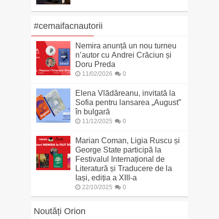
#cemaifacnautorii
Nemira anunță un nou turneu
n’autor cu Andrei Crăciun și
Doru Preda
11/02/2026
0
Elena Vlădăreanu, invitată la
Sofia pentru lansarea „August”
în bulgară
11/12/2025
0
Marian Coman, Ligia Ruscu și
George State participă la
Festivalul Internațional de
Literatură și Traducere de la
Iași, ediția a XIII-a
22/10/2025
0
Noutăți Orion