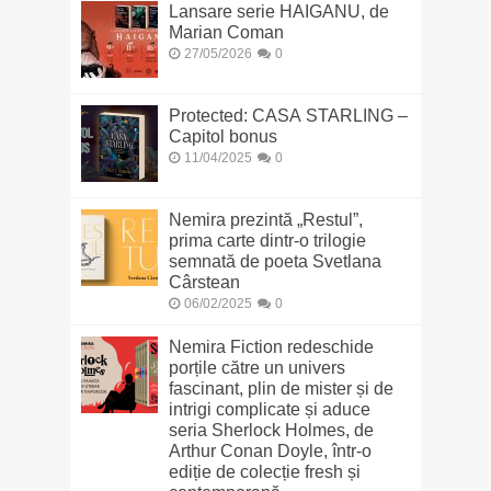
Lansare serie HAIGANU, de
Marian Coman
27/05/2026
0
Protected: CASA STARLING –
Capitol bonus
11/04/2025
0
Nemira prezintă „Restul”,
prima carte dintr-o trilogie
semnată de poeta Svetlana
Cârstean
06/02/2025
0
Nemira Fiction redeschide
porțile către un univers
fascinant, plin de mister și de
intrigi complicate și aduce
seria Sherlock Holmes, de
Arthur Conan Doyle, într-o
ediție de colecție fresh și