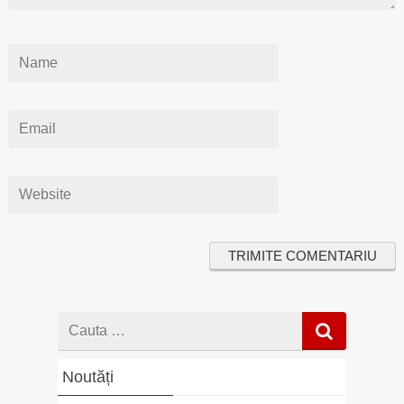
Cauta
dupa
Noutăți