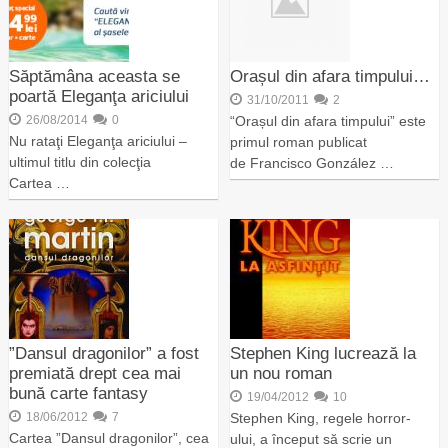
Săptămâna aceasta se
Orașul din afara timpului…
poartă Eleganţa ariciului
31/10/2011
2
26/08/2014
0
“Orașul din afara timpului” este
Nu rataţi Eleganţa ariciului –
primul roman publicat
ultimul titlu din colecţia
de Francisco González …
Cartea …
”Dansul dragonilor” a fost
Stephen King lucrează la
premiată drept cea mai
un nou roman
bună carte fantasy
19/04/2012
10
18/06/2012
7
Stephen King, regele horror-
Cartea ”Dansul dragonilor”, cea
ului, a început să scrie un