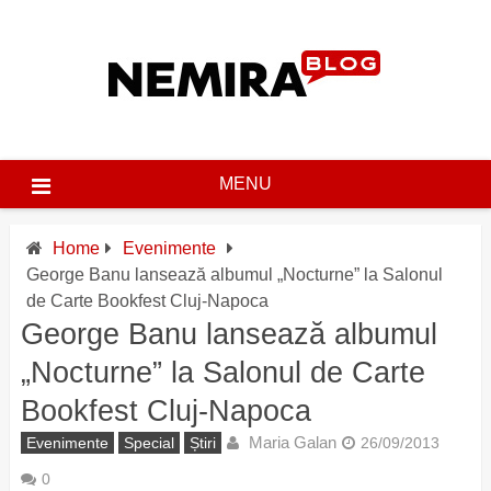
Skip
to
content
MENU
Home
Evenimente
George Banu lansează albumul „Nocturne” la Salonul
de Carte Bookfest Cluj-Napoca
George Banu lansează albumul
„Nocturne” la Salonul de Carte
Bookfest Cluj-Napoca
Maria Galan
Evenimente
Special
Știri
26/09/2013
0