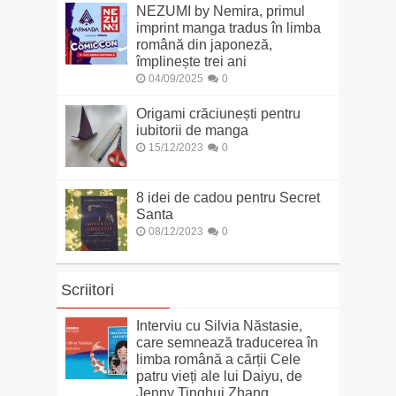
NEZUMI by Nemira, primul
imprint manga tradus în limba
română din japoneză,
împlinește trei ani
04/09/2025
0
Origami crăciunești pentru
iubitorii de manga
15/12/2023
0
8 idei de cadou pentru Secret
Santa
08/12/2023
0
Scriitori
Interviu cu Silvia Năstasie,
care semnează traducerea în
limba română a cărții Cele
patru vieți ale lui Daiyu, de
Jenny Tinghui Zhang