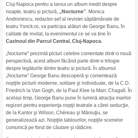
Cluj-Napoca pentru a lansa un album inedit despre
noapte, teatru și pictură,
„Nocturne”
. Monica
Andronescu, redactor-șef al revistei săptămânale de
teatru Yorick.ro, va participa alături de George Banu, în
calitate de invitat, la evenimentul ce se va ține în
Cazinoul din Parcul Central, Cluj-Napoca.
„Nocturne” prezintă picturi celebre comentate dintr-o nouă
perspectivă, acest album făcând parte dintr-o trilogie
despre legăturile dintre teatru și pictură. În albumul
„Nocturne” George Banu descoperă şi comentează
nopţile picturii moderne, solitare şi individuale, de la C.D.
Friedrich la Van Gogh, de la Paul Klee la Marc Chagall. În
același timp, George Banu pune în lumină atracţia marilor
regizori pentru experienţa nopţii teatrale a cărei seducţie,
de la Kantor şi Wilson, Chéreau şi Măniuţiu, se
generalizează azi. Nopţile tablourilor, nopţile scenelor
comunică pe fond de căutare şi rătăcire.