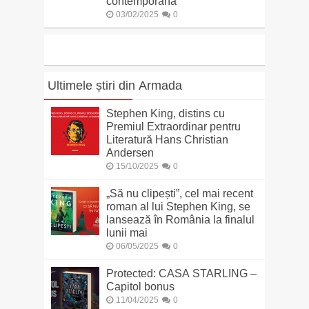
contemporană
03/02/2025
0
Ultimele știri din Armada
Stephen King, distins cu
Premiul Extraordinar pentru
Literatură Hans Christian
Andersen
15/10/2025
0
„Să nu clipești”, cel mai recent
roman al lui Stephen King, se
lansează în România la finalul
lunii mai
06/05/2025
0
Protected: CASA STARLING –
Capitol bonus
11/04/2025
0