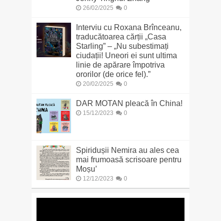
26/02/2025
0
Interviu cu Roxana Brînceanu,
traducătoarea cărții „Casa
Starling” – „Nu subestimați
ciudații! Uneori ei sunt ultima
linie de apărare împotriva
ororilor (de orice fel).”
20/02/2025
0
DAR MOTAN pleacă în China!
15/12/2023
0
Spiridușii Nemira au ales cea
mai frumoasă scrisoare pentru
Moșu’
12/12/2023
0