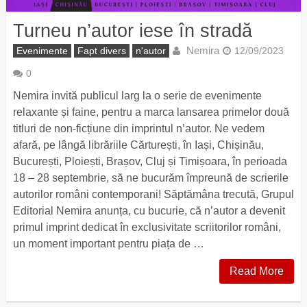
Turneu n’autor iese în stradă
Nemira
Evenimente
Fapt divers
n'autor
12/09/2023
0
Nemira invită publicul larg la o serie de evenimente
relaxante și faine, pentru a marca lansarea primelor două
titluri de non-ficțiune din imprintul n’autor. Ne vedem
afară, pe lângă librăriile Cărturești, în Iași, Chișinău,
București, Ploiești, Brașov, Cluj și Timișoara, în perioada
18 – 28 septembrie, să ne bucurăm împreună de scrierile
autorilor români contemporani! Săptămâna trecută, Grupul
Editorial Nemira anunța, cu bucurie, că n’autor a devenit
primul imprint dedicat în exclusivitate scriitorilor români,
un moment important pentru piața de …
Read More