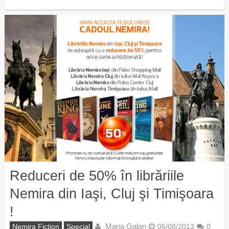
Reduceri de 50% în librăriile
Nemira din Iaşi, Cluj şi Timişoara
!
Maria Galan
Nemira Fiction
Special
06/08/2013
0