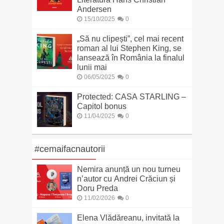
Andersen
15/10/2025
0
„Să nu clipești”, cel mai recent
roman al lui Stephen King, se
lansează în România la finalul
lunii mai
06/05/2025
0
Protected: CASA STARLING –
Capitol bonus
11/04/2025
0
#cemaifacnautorii
Nemira anunță un nou turneu
n’autor cu Andrei Crăciun și
Doru Preda
11/02/2026
0
Elena Vlădăreanu, invitată la