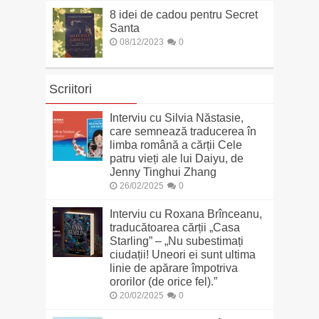
8 idei de cadou pentru Secret
Santa
08/12/2023
0
Scriitori
Interviu cu Silvia Năstasie,
care semnează traducerea în
limba română a cărții Cele
patru vieți ale lui Daiyu, de
Jenny Tinghui Zhang
26/02/2025
0
Interviu cu Roxana Brînceanu,
traducătoarea cărții „Casa
Starling” – „Nu subestimați
ciudații! Uneori ei sunt ultima
linie de apărare împotriva
ororilor (de orice fel).”
20/02/2025
0