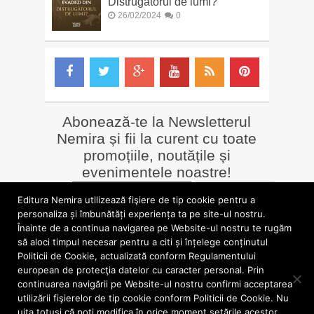
Distrugătorul de lumi?
26/02/2024
0
Abonează-te la Newsletterul
Nemira și fii la curent cu toate
promoțiile, noutățile și
evenimentele noastre!
Email
*
Editura Nemira utilizează fişiere de tip cookie pentru a
personaliza și îmbunătăți experiența ta pe site-ul nostru.
Înainte de a continua navigarea pe Website-ul nostru te rugăm
LIBRĂRII online
Alte siteuri
să aloci timpul necesar pentru a citi și înțelege conținutul
»
Librăria Online Nemira
»
Nemira Media
Politicii de Cookie, actualizată conform Regulamentului
»
Nemi
»
Valentin Nicolau
european de protecţia datelor cu caracter personal. Prin
continuarea navigării pe Website-ul nostru confirmi acceptarea
utilizării fişierelor de tip cookie conform Politicii de Cookie. Nu
blog.nemira.ro © 2026. Toate drepturile rezervate.
uita totuși că poți modifica în orice moment setările acestor