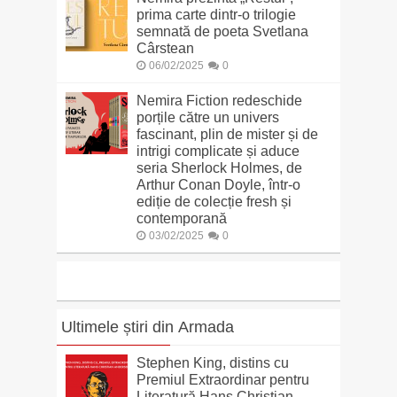
prima carte dintr-o trilogie
semnată de poeta Svetlana
Cârstean
06/02/2025
0
Nemira Fiction redeschide
porțile către un univers
fascinant, plin de mister și de
intrigi complicate și aduce
seria Sherlock Holmes, de
Arthur Conan Doyle, într-o
ediție de colecție fresh și
contemporană
03/02/2025
0
Ultimele știri din Armada
Stephen King, distins cu
Premiul Extraordinar pentru
Literatură Hans Christian