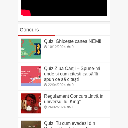
Concurs
Quiz: Ghicește cartea NEMI!
10/12/2024
0
Quiz Ziua Cărții – Spune-mi
unde și cum citești ca să îți
spun ce să citești
22/04/2024
0
Regulament Concurs „Intră în
universul lui King”
26/02/2024
1
Quiz: Tu cum evadezi din