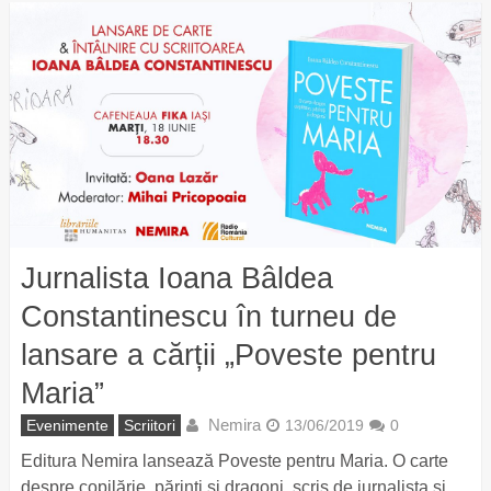
Jurnalista Ioana Bâldea
Constantinescu în turneu de
lansare a cărții „Poveste pentru
Maria”
Nemira
Evenimente
Scriitori
13/06/2019
0
Editura Nemira lansează Poveste pentru Maria. O carte
despre copilărie, părinți și dragoni, scris de jurnalista și