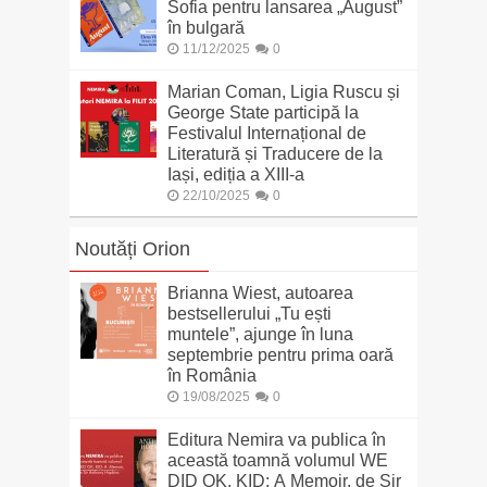
Sofia pentru lansarea „August”
în bulgară
11/12/2025
0
Marian Coman, Ligia Ruscu și
George State participă la
Festivalul Internațional de
Literatură și Traducere de la
Iași, ediția a XIII-a
22/10/2025
0
Noutăți Orion
Brianna Wiest, autoarea
bestsellerului „Tu ești
muntele”, ajunge în luna
septembrie pentru prima oară
în România
19/08/2025
0
Editura Nemira va publica în
această toamnă volumul WE
DID OK, KID: A Memoir, de Sir