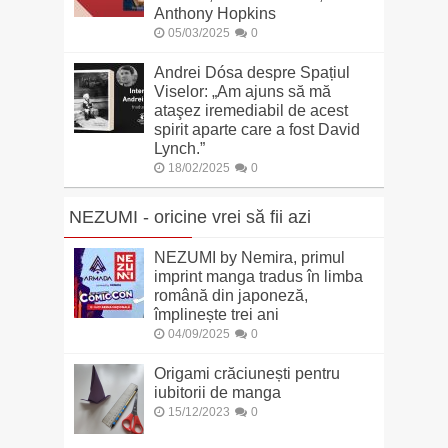
Anthony Hopkins
05/03/2025
0
Andrei Dósa despre Spațiul
Viselor: „Am ajuns să mă
ataşez iremediabil de acest
spirit aparte care a fost David
Lynch.”
18/02/2025
0
NEZUMI - oricine vrei să fii azi
NEZUMI by Nemira, primul
imprint manga tradus în limba
română din japoneză,
împlinește trei ani
04/09/2025
0
Origami crăciunești pentru
iubitorii de manga
15/12/2023
0