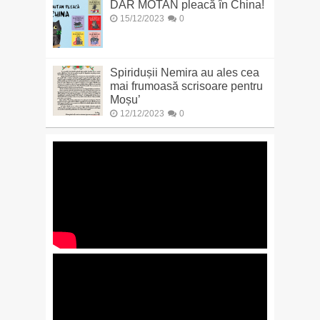
DAR MOTAN pleacă în China!
15/12/2023
0
Spiridușii Nemira au ales cea
mai frumoasă scrisoare pentru
Moșu’
12/12/2023
0