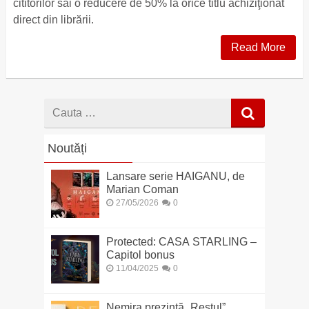
cititorilor săi o reducere de 50% la orice titlu achiziţionat
direct din librării.
Read More
Cauta
dupa
Noutăți
Lansare serie HAIGANU, de
Marian Coman
27/05/2026
0
Protected: CASA STARLING –
Capitol bonus
11/04/2025
0
Nemira prezintă „Restul”,