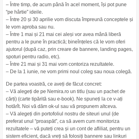
– Între timp, de acum până în acel moment, își pot pune
“pe hârtie” ideile.
– Între 20 și 30 aprilie vom discuta împreună conceptele și
le vom aproba sau nu.
– Între 1 mai și 21 mai cei aleși vor avea mână liberă
pentru a le pune în practică; bineînțeles că le vom oferi
ajutorul (după caz, prin creare de bannere, landing pages,
spoturi pentru radio, etc).
– Între 21 mai și 31 mai vom contoriza rezultatele.
– De la 1 iunie, ne vom primi noul coleg sau noua colegă.
De partea voastră, ce aveți de făcut concret:
– Vă alegeți de pe Nemira.ro un titlu (sau un pachet de
cărți) (carte tipărită sau e-book). Ne spuneți la ce v-ați
hotărît. Noi vă dăm ok-ul sau vă propunem altceva.
– Vă alegeți din portofoliul nostru de siteuri unul (de
preferat unul “proaspăt”, ca să avem cum monitoriza
rezultatele – vă puteți crea și un cont de afliliat, pentru un
sistem eficient, dacă vreți să folosiți bannere sau linkuri