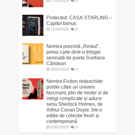
27/05/2026
0
Protected: CASA STARLING –
Capitol bonus
11/04/2025
0
Nemira prezintă „Restul”,
prima carte dintr-o trilogie
semnată de poeta Svetlana
Cârstean
06/02/2025
0
Nemira Fiction redeschide
porțile către un univers
fascinant, plin de mister și de
intrigi complicate și aduce
seria Sherlock Holmes, de
Arthur Conan Doyle, într-o
ediție de colecție fresh și
contemporană
03/02/2025
0