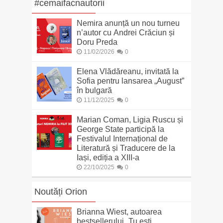
#cemaifacnautorii
Nemira anunță un nou turneu
n’autor cu Andrei Crăciun și
Doru Preda
11/02/2026
0
Elena Vlădăreanu, invitată la
Sofia pentru lansarea „August”
în bulgară
11/12/2025
0
Marian Coman, Ligia Ruscu și
George State participă la
Festivalul Internațional de
Literatură și Traducere de la
Iași, ediția a XIII-a
22/10/2025
0
Noutăți Orion
Brianna Wiest, autoarea
bestsellerului „Tu ești