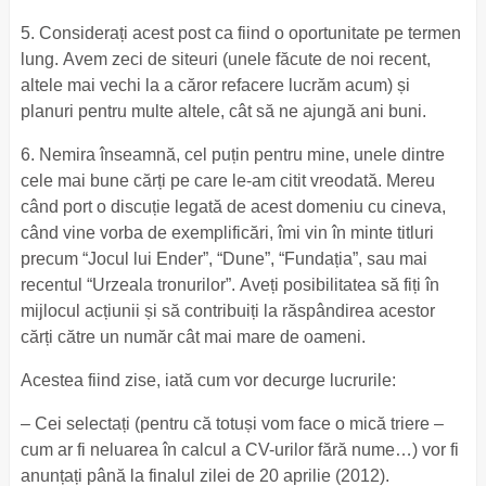
5. Considerați acest post ca fiind o oportunitate pe termen
lung. Avem zeci de siteuri (unele făcute de noi recent,
altele mai vechi la a căror refacere lucrăm acum) și
planuri pentru multe altele, cât să ne ajungă ani buni.
6. Nemira înseamnă, cel puțin pentru mine, unele dintre
cele mai bune cărți pe care le-am citit vreodată. Mereu
când port o discuție legată de acest domeniu cu cineva,
când vine vorba de exemplificări, îmi vin în minte titluri
precum “Jocul lui Ender”, “Dune”, “Fundația”, sau mai
recentul “Urzeala tronurilor”. Aveți posibilitatea să fiți în
mijlocul acțiunii și să contribuiți la răspândirea acestor
cărți către un număr cât mai mare de oameni.
Acestea fiind zise, iată cum vor decurge lucrurile:
– Cei selectați (pentru că totuși vom face o mică triere –
cum ar fi neluarea în calcul a CV-urilor fără nume…) vor fi
anunțați până la finalul zilei de 20 aprilie (2012).