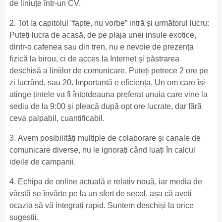
de liniuțe într-un CV.
2. Tot la capitolul “fapte, nu vorbe” intră și următorul lucru:
Puteți lucra de acasă, de pe plaja unei insule exotice,
dintr-o cafenea sau din tren, nu e nevoie de prezența
fizică la birou, ci de acces la Internet și păstrarea
deschisă a liniilor de comunicare. Puteți petrece 2 ore pe
zi lucrând, sau 20. Importantă e eficiența. Un om care își
atinge țintele va fi întotdeauna preferat unuia care vine la
sediu de la 9:00 și pleacă după opt ore lucrate, dar fără
ceva palpabil, cuantificabil.
3. Avem posibilități multiple de colaborare și canale de
comunicare diverse, nu le ignorați când luați în calcul
ideile de campanii.
4. Echipa de online actuală e relativ nouă, iar media de
vârstă se învârte pe la un sfert de secol, așa că aveți
ocazia să vă integrați rapid. Suntem deschiși la orice
sugestii.