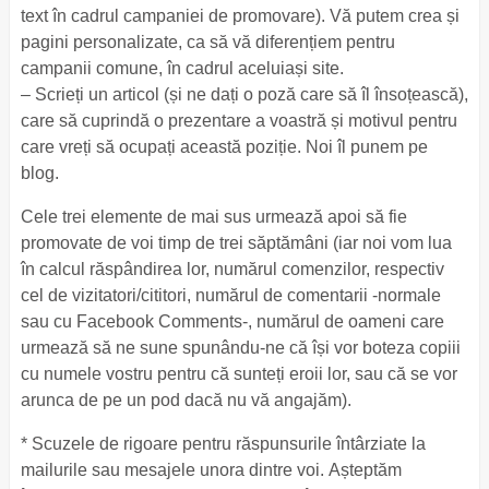
text în cadrul campaniei de promovare). Vă putem crea și
pagini personalizate, ca să vă diferențiem pentru
campanii comune, în cadrul aceluiași site.
– Scrieți un articol (și ne dați o poză care să îl însoțească),
care să cuprindă o prezentare a voastră și motivul pentru
care vreți să ocupați această poziție. Noi îl punem pe
blog.
Cele trei elemente de mai sus urmează apoi să fie
promovate de voi timp de trei săptămâni (iar noi vom lua
în calcul răspândirea lor, numărul comenzilor, respectiv
cel de vizitatori/cititori, numărul de comentarii -normale
sau cu Facebook Comments-, numărul de oameni care
urmează să ne sune spunându-ne că își vor boteza copiii
cu numele vostru pentru că sunteți eroii lor, sau că se vor
arunca de pe un pod dacă nu vă angajăm).
* Scuzele de rigoare pentru răspunsurile întârziate la
mailurile sau mesajele unora dintre voi. Așteptăm