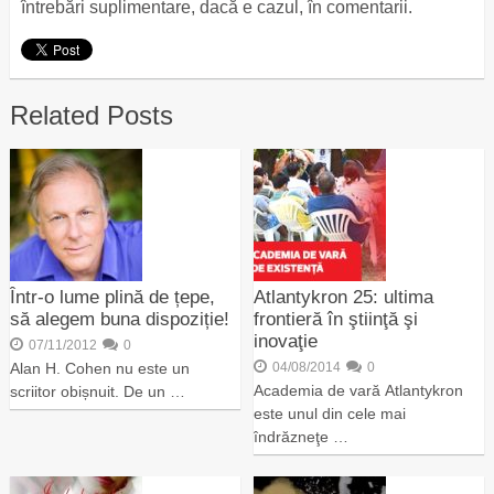
întrebări suplimentare, dacă e cazul, în comentarii.
Related Posts
Într-o lume plină de țepe,
Atlantykron 25: ultima
să alegem buna dispoziție!
frontieră în ştiinţă şi
inovaţie
07/11/2012
0
Alan H. Cohen nu este un
04/08/2014
0
Academia de vară Atlantykron
scriitor obișnuit. De un …
este unul din cele mai
îndrăzneţe …