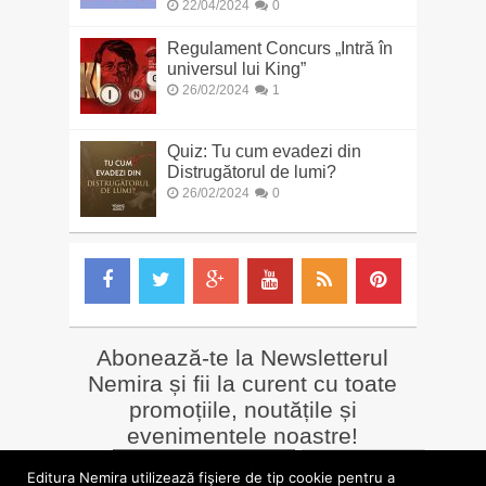
22/04/2024
0
Regulament Concurs „Intră în
universul lui King”
26/02/2024
1
Quiz: Tu cum evadezi din
Distrugătorul de lumi?
26/02/2024
0
Abonează-te la Newsletterul
Nemira și fii la curent cu toate
promoțiile, noutățile și
evenimentele noastre!
Email
*
Editura Nemira utilizează fişiere de tip cookie pentru a