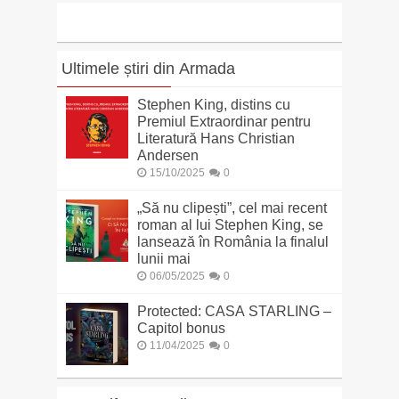
Ultimele știri din Armada
Stephen King, distins cu
Premiul Extraordinar pentru
Literatură Hans Christian
Andersen
15/10/2025
0
„Să nu clipești”, cel mai recent
roman al lui Stephen King, se
lansează în România la finalul
lunii mai
06/05/2025
0
Protected: CASA STARLING –
Capitol bonus
11/04/2025
0