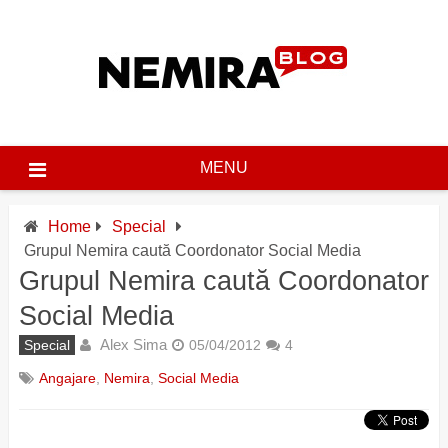
Skip
to
content
MENU
Home
Special
Grupul Nemira caută Coordonator Social Media
Grupul Nemira caută Coordonator
Social Media
Alex Sima
Special
05/04/2012
4
Angajare
,
Nemira
,
Social Media