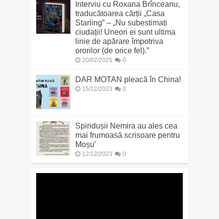
Interviu cu Roxana Brînceanu,
traducătoarea cărții „Casa
Starling” – „Nu subestimați
ciudații! Uneori ei sunt ultima
linie de apărare împotriva
ororilor (de orice fel).”
20/02/2025
0
DAR MOTAN pleacă în China!
15/12/2023
0
Spiridușii Nemira au ales cea
mai frumoasă scrisoare pentru
Moșu’
12/12/2023
0