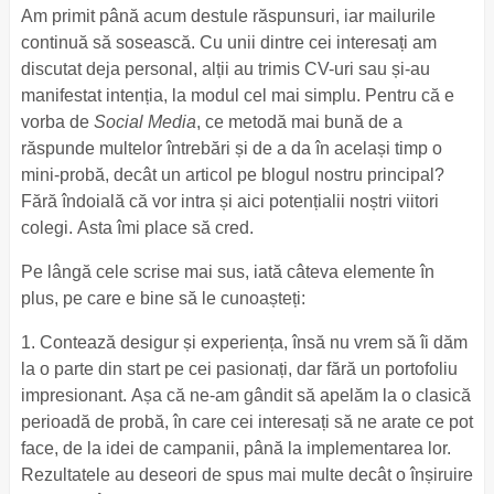
Am primit până acum destule răspunsuri, iar mailurile
continuă să sosească. Cu unii dintre cei interesați am
discutat deja personal, alții au trimis CV-uri sau și-au
manifestat intenția, la modul cel mai simplu.
Pentru că e
vorba de
Social Media
, ce metodă mai bună de a
răspunde multelor întrebări și de a da în același timp o
mini-probă, decât un articol pe blogul nostru principal?
Fără îndoială că vor intra și aici potențialii noștri viitori
colegi. Asta îmi place să cred.
Pe lângă cele scrise mai sus, iată câteva elemente în
plus, pe care e bine să le cunoașteți:
1. Contează desigur și experiența, însă nu vrem să îi dăm
la o parte din start pe cei pasionați, dar fără un portofoliu
impresionant. Așa că ne-am gândit să apelăm la o clasică
perioadă de probă, în care cei interesați să ne arate ce pot
face, de la idei de campanii, până la implementarea lor.
Rezultatele au deseori de spus mai multe decât o înșiruire