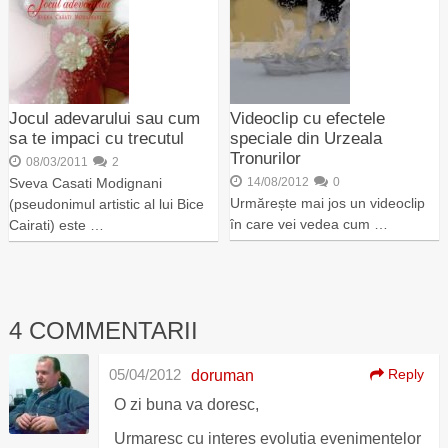
Jocul adevarului sau cum
Videoclip cu efectele
sa te impaci cu trecutul
speciale din Urzeala
Tronurilor
08/03/2011
2
Sveva Casati Modignani
14/08/2012
0
Urmărește mai jos un videoclip
(pseudonimul artistic al lui Bice
în care vei vedea cum …
Cairati) este …
4 COMMENTARII
05/04/2012
Reply
doruman
O zi buna va doresc,
Urmaresc cu interes evolutia evenimentelor