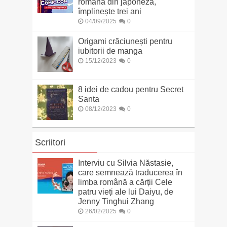
română din japoneză,
împlinește trei ani
04/09/2025
0
Origami crăciunești pentru
iubitorii de manga
15/12/2023
0
8 idei de cadou pentru Secret
Santa
08/12/2023
0
Scriitori
Interviu cu Silvia Năstasie,
care semnează traducerea în
limba română a cărții Cele
patru vieți ale lui Daiyu, de
Jenny Tinghui Zhang
26/02/2025
0