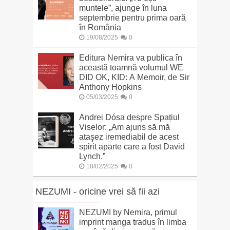
muntele”, ajunge în luna
septembrie pentru prima oară
în România
19/08/2025
0
Editura Nemira va publica în
această toamnă volumul WE
DID OK, KID: A Memoir, de Sir
Anthony Hopkins
05/03/2025
0
Andrei Dósa despre Spațiul
Viselor: „Am ajuns să mă
ataşez iremediabil de acest
spirit aparte care a fost David
Lynch.”
18/02/2025
0
NEZUMI - oricine vrei să fii azi
NEZUMI by Nemira, primul
imprint manga tradus în limba