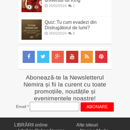
universul lui King”
26/02/2024
1
Quiz: Tu cum evadezi din
Distrugătorul de lumi?
26/02/2024
0
Abonează-te la Newsletterul
Nemira și fii la curent cu toate
promoțiile, noutățile și
evenimentele noastre!
Email
*
LIBRĂRII online
Alte siteuri