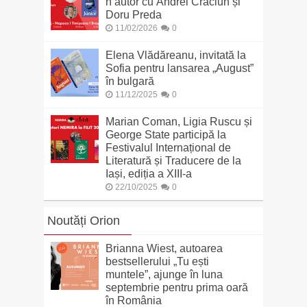
n’autor cu Andrei Crăciun și
Doru Preda
11/02/2026
0
Elena Vlădăreanu, invitată la
Sofia pentru lansarea „August”
în bulgară
11/12/2025
0
Marian Coman, Ligia Ruscu și
George State participă la
Festivalul Internațional de
Literatură și Traducere de la
Iași, ediția a XIII-a
22/10/2025
0
Noutăți Orion
Brianna Wiest, autoarea
bestsellerului „Tu ești
muntele”, ajunge în luna
septembrie pentru prima oară
în România