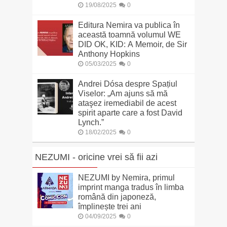
19/08/2025
0
Editura Nemira va publica în
această toamnă volumul WE
DID OK, KID: A Memoir, de Sir
Anthony Hopkins
05/03/2025
0
Andrei Dósa despre Spațiul
Viselor: „Am ajuns să mă
ataşez iremediabil de acest
spirit aparte care a fost David
Lynch.”
18/02/2025
0
NEZUMI - oricine vrei să fii azi
NEZUMI by Nemira, primul
imprint manga tradus în limba
română din japoneză,
împlinește trei ani
04/09/2025
0