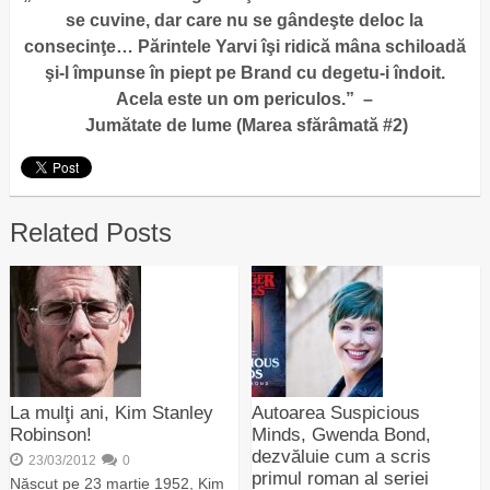
se cuvine, dar care nu se gândeşte deloc la
consecinţe… Părintele Yarvi îşi ridică mâna schiloadă
şi-l împunse în piept pe Brand cu degetu-i îndoit.
Acela este un om periculos.” –
Jumătate
de
lume
(Marea
sfărâmată
#2)
Related Posts
La mulţi ani, Kim Stanley
Autoarea Suspicious
Robinson!
Minds, Gwenda Bond,
dezvăluie cum a scris
23/03/2012
0
primul roman al seriei
Născut pe 23 martie 1952, Kim