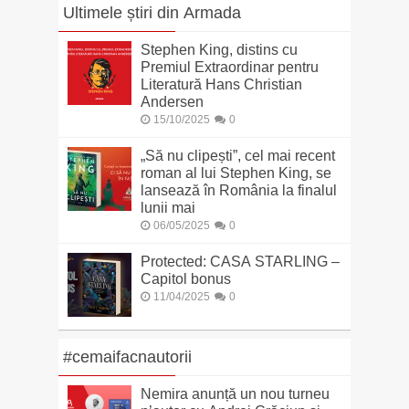
Ultimele știri din Armada
Stephen King, distins cu
Premiul Extraordinar pentru
Literatură Hans Christian
Andersen
15/10/2025
0
„Să nu clipești”, cel mai recent
roman al lui Stephen King, se
lansează în România la finalul
lunii mai
06/05/2025
0
Protected: CASA STARLING –
Capitol bonus
11/04/2025
0
#cemaifacnautorii
Nemira anunță un nou turneu