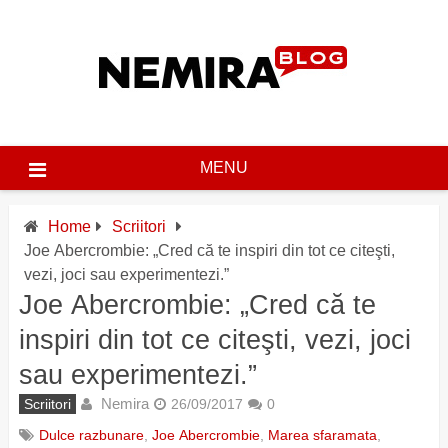
Skip
to
content
MENU
Home
Scriitori
Joe Abercrombie: „Cred că te inspiri din tot ce citeşti,
vezi, joci sau experimentezi.”
Joe Abercrombie: „Cred că te
inspiri din tot ce citeşti, vezi, joci
sau experimentezi.”
Nemira
Scriitori
26/09/2017
0
Dulce razbunare
,
Joe Abercrombie
,
Marea sfaramata
,