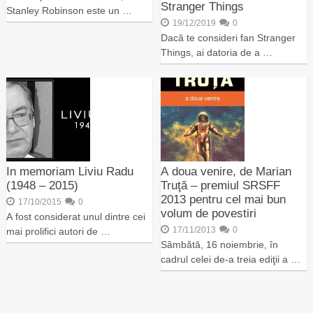
Stranger Things
Stanley Robinson este un …
19/12/2019
0
Dacă te consideri fan Stranger
Things, ai datoria de a …
In memoriam Liviu Radu
A doua venire, de Marian
(1948 – 2015)
Truţă – premiul SRSFF
2013 pentru cel mai bun
17/10/2015
0
volum de povestiri
A fost considerat unul dintre cei
17/11/2013
0
mai prolifici autori de …
Sâmbătă, 16 noiembrie, în
cadrul celei de-a treia ediţii a …