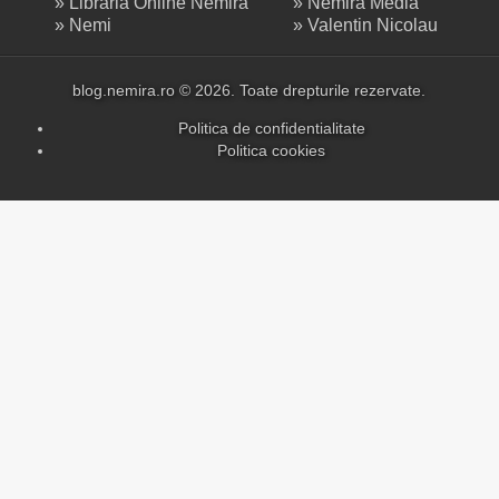
»
Librăria Online Nemira
»
Nemira Media
»
Nemi
»
Valentin Nicolau
blog.nemira.ro © 2026. Toate drepturile rezervate.
Politica de confidentialitate
Politica cookies