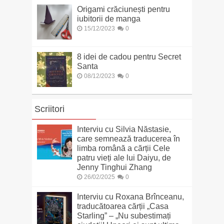
Origami crăciunești pentru
iubitorii de manga
15/12/2023
0
8 idei de cadou pentru Secret
Santa
08/12/2023
0
Scriitori
Interviu cu Silvia Năstasie,
care semnează traducerea în
limba română a cărții Cele
patru vieți ale lui Daiyu, de
Jenny Tinghui Zhang
26/02/2025
0
Interviu cu Roxana Brînceanu,
traducătoarea cărții „Casa
Starling” – „Nu subestimați