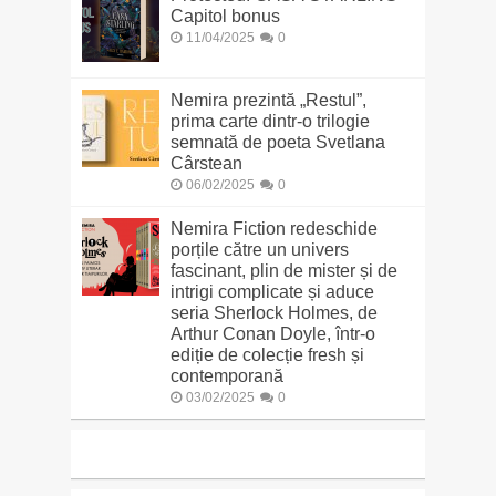
Capitol bonus
11/04/2025
0
Nemira prezintă „Restul”,
prima carte dintr-o trilogie
semnată de poeta Svetlana
Cârstean
06/02/2025
0
Nemira Fiction redeschide
porțile către un univers
fascinant, plin de mister și de
intrigi complicate și aduce
seria Sherlock Holmes, de
Arthur Conan Doyle, într-o
ediție de colecție fresh și
contemporană
03/02/2025
0