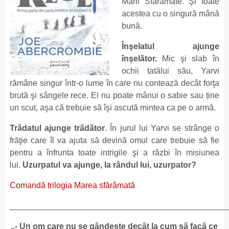
Mării Sfărâmate. Şi toate
acestea cu o singură mână
bună.
Înşelatul ajunge
înşelător.
Mic şi slab în
ochii tatălui său, Yarvi
rămâne singur într-o lume în care nu contează decât forţa
brută şi sângele rece. El nu poate mânui o sabie sau ține
un scut, aşa că trebuie să îşi ascută mintea ca pe o armă.
Trădatul ajunge trădător
. În jurul lui Yarvi se strânge o
frăţie care îl va ajuta să devină omul care trebuie să fie
pentru a înfrunta toate intrigile şi a răzbi în misiunea
lui.
Uzurpatul va ajunge, la rândul lui, uzurpator?
Comandă trilogia Marea sfărâmată
_______________________________________________
„- Un om care nu se gândeşte decât la cum să facă ce