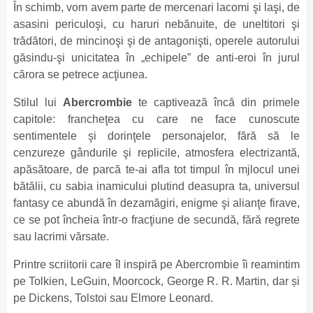
În schimb, vom avem parte de mercenari lacomi şi laşi, de
asasini periculoşi, cu haruri nebănuite, de uneltitori şi
trădători, de mincinoşi şi de antagonişti, operele autorului
găsindu-şi unicitatea în „echipele” de anti-eroi în jurul
cărora se petrece acţiunea.
Stilul lui
Abercrombie
te captivează încă din primele
capitole: francheţea cu care ne face cunoscute
sentimentele şi dorinţele personajelor, fără să le
cenzureze gândurile şi replicile, atmosfera electrizantă,
apăsătoare, de parcă te-ai afla tot timpul în mjlocul unei
bătălii, cu sabia inamicului plutind deasupra ta, universul
fantasy ce abundă în dezamăgiri, enigme şi alianţe firave,
ce se pot încheia într-o fracţiune de secundă, fără regrete
sau lacrimi vărsate.
Printre scriitorii care îl inspiră pe Abercrombie îi reamintim
pe Tolkien, LeGuin, Moorcock, George R. R. Martin, dar și
pe Dickens, Tolstoi sau Elmore Leonard.