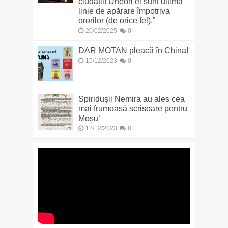
ciudații! Uneori ei sunt ultima
linie de apărare împotriva
ororilor (de orice fel).”
20/02/2025
0
DAR MOTAN pleacă în China!
15/12/2023
0
Spiridușii Nemira au ales cea
mai frumoasă scrisoare pentru
Moșu’
12/12/2023
0