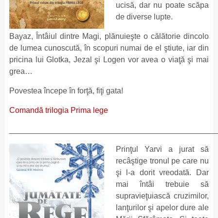
ucisă, dar nu poate scăpa
de diverse lupte.
Bayaz, Întâiul dintre Magi, plănuieşte o călătorie dincolo
de lumea cunoscută, în scopuri numai de el ştiute, iar din
pricina lui Glotka, Jezal şi Logen vor avea o viaţă şi mai
grea…
Povestea începe în forţă, fiţi gata!
Comandă trilogia Prima lege
_______________________________________________
Prinţul Yarvi a jurat să
recâştige tronul pe care nu
şi l-a dorit vreodată. Dar
mai întâi trebuie să
supravieţuiască cruzimilor,
lanţurilor şi apelor dure ale