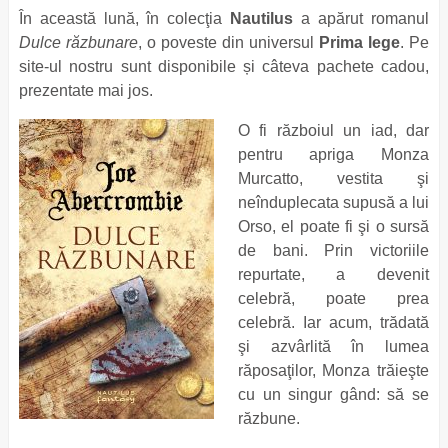
În această lună, în colecţia
Nautilus
a apărut romanul
Dulce răzbunare
, o poveste din universul
Prima lege
. Pe
site-ul nostru sunt disponibile și câteva pachete cadou,
prezentate mai jos.
O fi războiul un iad, dar
pentru apriga Monza
Murcatto, vestita şi
neînduplecata supusă a lui
Orso, el poate fi şi o sursă
de bani. Prin victoriile
repurtate, a devenit
celebră, poate prea
celebră. Iar acum, trădată
şi azvârlită în lumea
răposaţilor, Monza trăieşte
cu un singur gând: să se
răzbune.