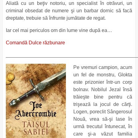
Aliată cu un beţiv notoriu, un specialist în otrăvuri, un
criminal obsedat de numere şi un barbar dornic să facă
dreptate, trebuie să înfrunte jumătate de regat.
Iar cel mai periculos om din lume vine după ea…
Comandă Dulce răzbunare
_______________________________________________
Pe vremuri campion, acum
un fel de monstru, Glokta
este prizonier într-un corp
bolnav. Nobilul Jezal însă
trăieşte bine pentru că
trişează la jocul de cărţi.
Logen, poreclit Sângerosul
Nouă, vrea să-şi lase în
urmă trecutul întunecat, în
care şi-a văzut familia