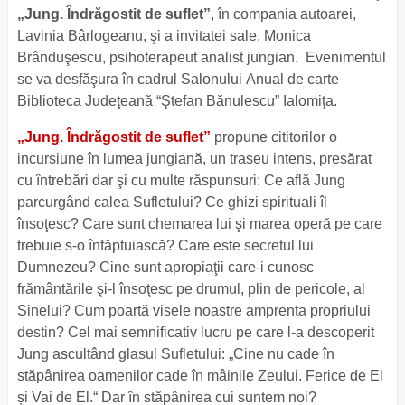
„
Jung.
Îndrăgostit de suflet”
, în compania autoarei,
Lavinia Bârlogeanu, şi a invitatei sale, Monica
Brânduşescu, psihoterapeut analist jungian. Evenimentul
se va desfăşura în cadrul Salonului Anual de carte
Biblioteca Judeţeană “Ştefan Bănulescu” Ialomiţa.
„Jung. Îndrăgostit de suflet”
propune cititorilor o
incursiune în lumea jungiană, un traseu intens, presărat
cu întrebări dar şi cu multe răspunsuri: Ce află Jung
parcurgând calea Sufletului? Ce ghizi spirituali îl
însoţesc? Care sunt chemarea lui şi marea operă pe care
trebuie s-o înfăptuiască? Care este secretul lui
Dumnezeu? Cine sunt apropiaţii care-i cunosc
frământările şi-l însoţesc pe drumul, plin de pericole, al
Sinelui? Cum poartă visele noastre amprenta propriului
destin? Cel mai semnificativ lucru pe care l-a descoperit
Jung ascultând glasul Sufletului: „Cine nu cade în
stăpânirea oamenilor cade în mâinile Zeului. Ferice de El
și Vai de El.“ Dar în stăpânirea cui suntem noi?