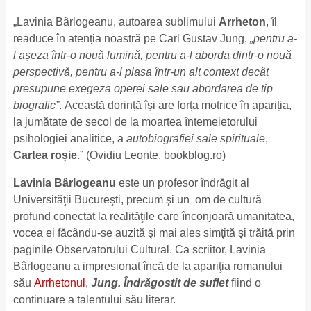
„Lavinia Bârlogeanu, autoarea sublimului
Arrheton
, îl
readuce în atenția noastră pe Carl Gustav Jung,
„pentru a-
l așeza într-o nouă lumină, pentru a-l aborda dintr-o nouă
perspectivă, pentru a-l plasa într-un alt context decât
presupune exegeza operei sale sau abordarea de tip
biografic”
. Această dorință își are forța motrice în apariția,
la jumătate de secol de la moartea întemeietorului
psihologiei analitice, a
autobiografiei sale spirituale
,
Cartea roșie
.” (Ovidiu Leonte, bookblog.ro)
Lavinia Bârlogeanu
este un profesor îndrăgit al
Universităţii Bucureşti, precum şi un om de cultură
profund conectat la realităţile care înconjoară umanitatea,
vocea ei făcându-se auzită şi mai ales simţită şi trăită prin
paginile Observatorului Cultural. Ca scriitor, Lavinia
Bârlogeanu a impresionat încă de la apariţia romanului
său
Arrhetonul
,
Jung. Îndrăgostit de suflet
fiind o
continuare a talentului său literar.