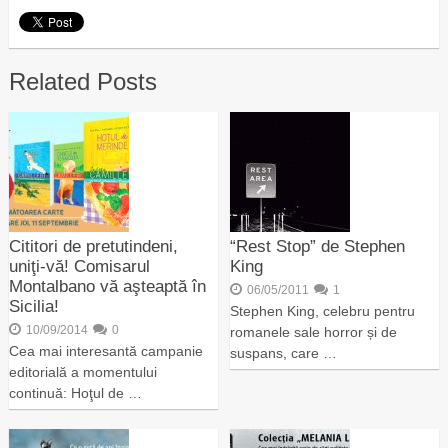
Related Posts
Cititori de pretutindeni,
“Rest Stop” de Stephen
uniţi-vă! Comisarul
King
Montalbano vă aşteaptă în
06/05/2011
1
Sicilia!
Stephen King, celebru pentru
10/09/2014
0
romanele sale horror și de
Cea mai interesantă campanie
suspans, care …
editorială a momentului
continuă: Hoţul de …