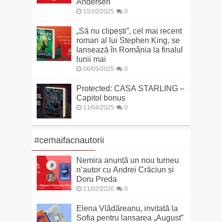
Andersen
15/10/2025
0
„Să nu clipești”, cel mai recent
roman al lui Stephen King, se
lansează în România la finalul
lunii mai
06/05/2025
0
Protected: CASA STARLING –
Capitol bonus
11/04/2025
0
#cemaifacnautorii
Nemira anunță un nou turneu
n’autor cu Andrei Crăciun și
Doru Preda
11/02/2026
0
Elena Vlădăreanu, invitată la
Sofia pentru lansarea „August”