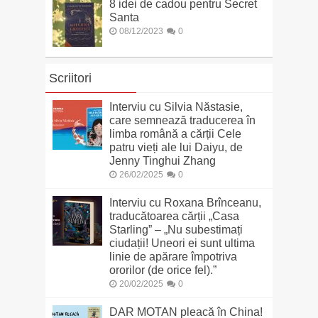
8 idei de cadou pentru Secret
Santa
08/12/2023
0
Scriitori
Interviu cu Silvia Năstasie,
care semnează traducerea în
limba română a cărții Cele
patru vieți ale lui Daiyu, de
Jenny Tinghui Zhang
26/02/2025
0
Interviu cu Roxana Brînceanu,
traducătoarea cărții „Casa
Starling” – „Nu subestimați
ciudații! Uneori ei sunt ultima
linie de apărare împotriva
ororilor (de orice fel).”
20/02/2025
0
DAR MOTAN pleacă în China!