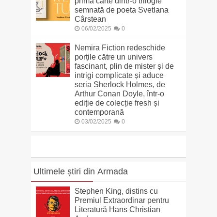
prima carte dintr-o trilogie
semnată de poeta Svetlana
Cârstean
06/02/2025
0
Nemira Fiction redeschide
porțile către un univers
fascinant, plin de mister și de
intrigi complicate și aduce
seria Sherlock Holmes, de
Arthur Conan Doyle, într-o
ediție de colecție fresh și
contemporană
03/02/2025
0
Ultimele știri din Armada
Stephen King, distins cu
Premiul Extraordinar pentru
Literatură Hans Christian