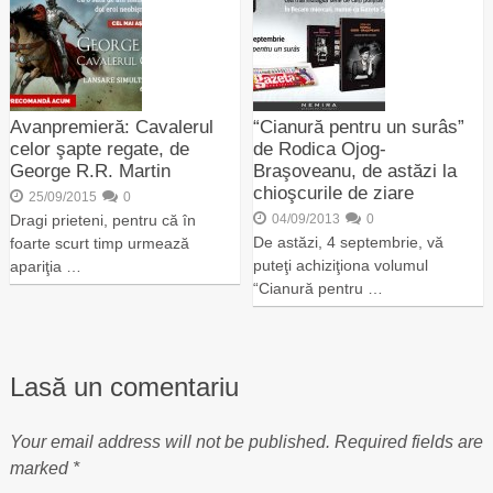
Avanpremieră: Cavalerul
“Cianură pentru un surâs”
celor şapte regate, de
de Rodica Ojog-
George R.R. Martin
Braşoveanu, de astăzi la
chioşcurile de ziare
25/09/2015
0
Dragi prieteni, pentru că în
04/09/2013
0
De astăzi, 4 septembrie, vă
foarte scurt timp urmează
puteţi achiziţiona volumul
apariţia …
“Cianură pentru …
Lasă un comentariu
Your email address will not be published.
Required fields are
marked
*