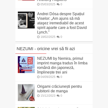
05/03/2025
0
Andrei Dósa despre Spațiul
Viselor: „Am ajuns să mă
ataşez iremediabil de acest
spirit aparte care a fost David
Lynch.”
18/02/2025
0
NEZUMI - oricine vrei să fii azi
NEZUMI by Nemira, primul
imprint manga tradus în limba
română din japoneză,
împlinește trei ani
04/09/2025
0
Origami crăciunești pentru
iubitorii de manga
15/12/2023
0