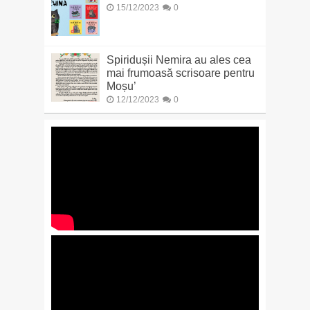
15/12/2023
0
Spiridușii Nemira au ales cea
mai frumoasă scrisoare pentru
Moșu’
12/12/2023
0