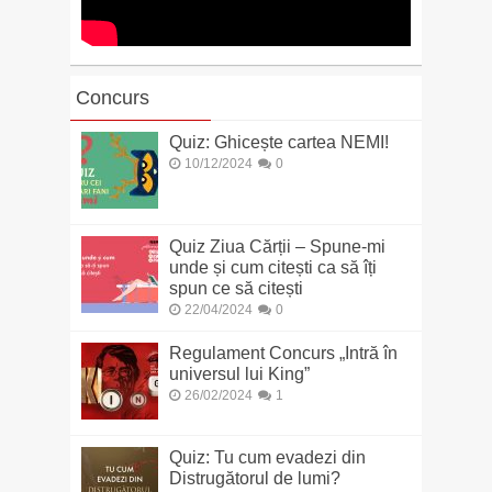
Concurs
Quiz: Ghicește cartea NEMI!
10/12/2024
0
Quiz Ziua Cărții – Spune-mi
unde și cum citești ca să îți
spun ce să citești
22/04/2024
0
Regulament Concurs „Intră în
universul lui King”
26/02/2024
1
Quiz: Tu cum evadezi din
Distrugătorul de lumi?