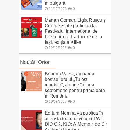
în bulgară
11/12/2025
0
Marian Coman, Ligia Ruscu și
George State participă la
Festivalul Internațional de
Literatură și Traducere de la
Iași, ediția a XIII-a
22/10/2025
0
Noutăți Orion
Brianna Wiest, autoarea
bestsellerului „Tu ești
muntele”, ajunge în luna
septembrie pentru prima oară
în România
19/08/2025
0
Editura Nemira va publica în
această toamnă volumul WE
DID OK, KID: A Memoir, de Sir
Anthony Hopkins