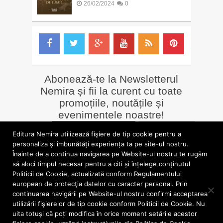
26/02/2024
0
Abonează-te la Newsletterul
Nemira și fii la curent cu toate
promoțiile, noutățile și
evenimentele noastre!
Email
*
Editura Nemira utilizează fişiere de tip cookie pentru a
personaliza și îmbunătăți experiența ta pe site-ul nostru.
Înainte de a continua navigarea pe Website-ul nostru te rugăm
LIBRĂRII online
Alte siteuri
să aloci timpul necesar pentru a citi și înțelege conținutul
»
Librăria Online Nemira
»
Nemira Media
Politicii de Cookie, actualizată conform Regulamentului
»
Nemi
»
Valentin Nicolau
european de protecţia datelor cu caracter personal. Prin
continuarea navigării pe Website-ul nostru confirmi acceptarea
utilizării fişierelor de tip cookie conform Politicii de Cookie. Nu
blog.nemira.ro © 2026. Toate drepturile rezervate.
uita totuși că poți modifica în orice moment setările acestor