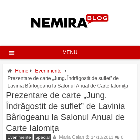
Skip
to
content
MENU
Home
Evenimente
Prezentare de carte „Jung. Îndrăgostit de suflet” de
Lavinia Bârlogeanu la Salonul Anual de Carte Ialomiţa
Prezentare de carte „Jung.
Îndrăgostit de suflet” de Lavinia
Bârlogeanu la Salonul Anual de
Carte Ialomiţa
Maria Galan
Evenimente
Special
14/10/2013
0