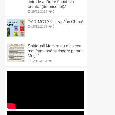
linie de apărare împotriva
ororilor (de orice fel).”
20/02/2025
0
DAR MOTAN pleacă în China!
15/12/2023
0
Spiridușii Nemira au ales cea
mai frumoasă scrisoare pentru
Moșu’
12/12/2023
0