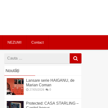
NEZUMI
Contact
Cauta
dupa
Noutăți
Lansare serie HAIGANU, de
Marian Coman
27/05/2026
0
Protected: CASA STARLING –
Capitol bonus