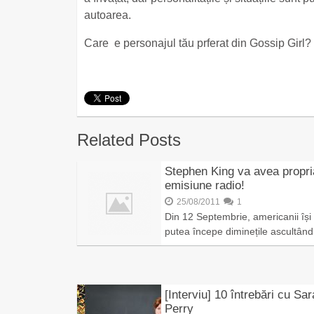
autoarea.
Care e personajul tău prferat din Gossip Girl?
Related Posts
Stephen King va avea propri
emisiune radio!
25/08/2011
1
Din 12 Septembrie, americanii își
putea începe diminețile ascultân
[Interviu] 10 întrebări cu Sa
Perry