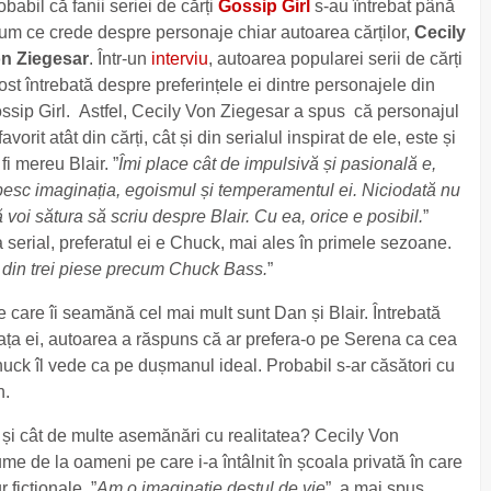
obabil că fanii seriei de cărți
Gossip Girl
s-au întrebat până
um ce crede despre personaje chiar autoarea cărților,
Cecily
n Ziegesar
. Într-un
interviu
, autoarea popularei serii de cărți
fost întrebată despre preferințele ei dintre personajele din
ssip Girl. Astfel, Cecily Von Ziegesar a spus că personajul
favorit atât din cărți, cât și din serialul inspirat de ele, este și
 fi mereu Blair. ”
Îmi place cât de impulsivă și pasională e,
besc imaginația, egoismul și temperamentul ei. Niciodată nu
 voi sătura să scriu despre Blair. Cu ea, orice e posibil.
”
a serial, preferatul ei e Chuck, mai ales în primele sezoane.
 din trei piese precum Chuck Bass.
”
care îi seamănă cel mai mult sunt Dan și Blair. Întrebată
iața ei, autoarea a răspuns că ar prefera-o pe Serena ca cea
huck îl vede ca pe dușmanul ideal. Probabil s-ar căsători cu
n.
rl și cât de multe asemănări cu realitatea? Cecily Von
me de la oameni pe care i-a întâlnit în școala privată în care
r ficționale. ”
Am o imaginație destul de vie
”, a mai spus