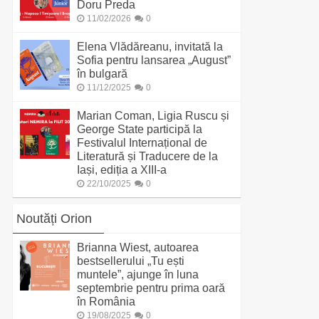
Doru Preda
11/02/2026
0
Elena Vlădăreanu, invitată la
Sofia pentru lansarea „August”
în bulgară
11/12/2025
0
Marian Coman, Ligia Ruscu și
George State participă la
Festivalul Internațional de
Literatură și Traducere de la
Iași, ediția a XIII-a
22/10/2025
0
Noutăți Orion
Brianna Wiest, autoarea
bestsellerului „Tu ești
muntele”, ajunge în luna
septembrie pentru prima oară
în România
19/08/2025
0