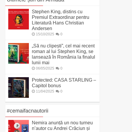
Stephen King, distins cu
Premiul Extraordinar pentru
Literatură Hans Christian
Andersen
15/10/2025
0
„Să nu clipești”, cel mai recent
roman al lui Stephen King, se
lansează în România la finalul
lunii mai
06/05/2025
0
Protected: CASA STARLING –
Capitol bonus
11/04/2025
0
#cemaifacnautorii
Nemira anunță un nou turneu
n’autor cu Andrei Crăciun și