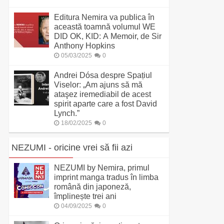
Editura Nemira va publica în
această toamnă volumul WE
DID OK, KID: A Memoir, de Sir
Anthony Hopkins
05/03/2025
0
Andrei Dósa despre Spațiul
Viselor: „Am ajuns să mă
ataşez iremediabil de acest
spirit aparte care a fost David
Lynch.”
18/02/2025
0
NEZUMI - oricine vrei să fii azi
NEZUMI by Nemira, primul
imprint manga tradus în limba
română din japoneză,
împlinește trei ani
04/09/2025
0