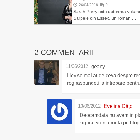
26/04/2018
0
Sarah Perry este autoarea volumu
Șarpele din Essex, un roman …
2 COMMENTARII
11/06/2012
geany
Hey.se mai aude ceva despre ree
rog raspundeti la intrebare pent
13/06/2012
Evelina Cățoi
Deocamdata nu avem in pla
sigura, vom anunta pe blog