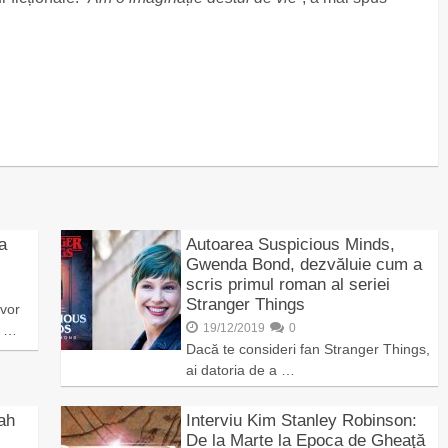
a
Autoarea Suspicious Minds,
Gwenda Bond, dezvăluie cum a
scris primul roman al seriei
Stranger Things
 vor
19/12/2019
0
d …
Dacă te consideri fan Stranger Things,
ai datoria de a …
rah
Interviu Kim Stanley Robinson:
De la Marte la Epoca de Gheaţă