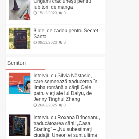
Origami crăciunești pentru
iubitorii de manga
15/12/2023
0
8 idei de cadou pentru Secret
Santa
08/12/2023
0
Scriitori
Interviu cu Silvia Năstasie,
care semnează traducerea în
limba română a cărții Cele
patru vieți ale lui Daiyu, de
Jenny Tinghui Zhang
26/02/2025
0
Interviu cu Roxana Brînceanu,
traducătoarea cărții „Casa
Starling” – „Nu subestimați
ciudații! Uneori ei sunt ultima