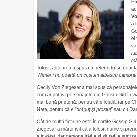
Pr
ac
Vo
a 
Go
ei 
va
iu
mă
Totuși, autoarea a spus că, referindu-se doar l
”
Nimeni nu poartă un costum albastru cambrat
Cecily Von Ziegesar a mai spus că personajele 
cum ar potrivi personajele din Gossip Girl în v
mai bună prietenă, pentru că e loială, iar pe C
Nate, pentru că e ”
drăguț și prostuț
” sau cu Da
Cât de multă ficțiune este în cărțile Gossip Gi
Ziegesar a mărturisit că a folosit nume și prenu
a învățat, dar personalitățile și situațiile sunt pu