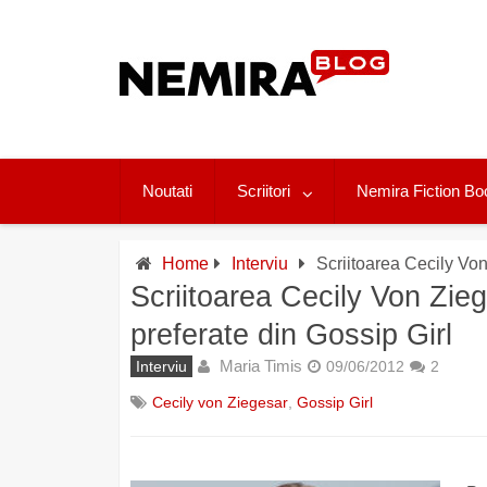
Skip
to
content
Noutati
Scriitori
Nemira Fiction Bo
Home
Interviu
Scriitoarea Cecily Von
Scriitoarea Cecily Von Zieg
preferate din Gossip Girl
Maria Timis
Interviu
09/06/2012
2
Cecily von Ziegesar
,
Gossip Girl