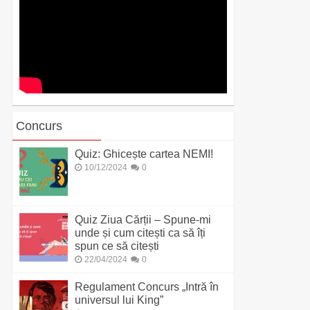
Concurs
Quiz: Ghicește cartea NEMI!
10/12/2024
0
Quiz Ziua Cărții – Spune-mi
unde și cum citești ca să îți
spun ce să citești
22/04/2024
0
Regulament Concurs „Intră în
universul lui King”