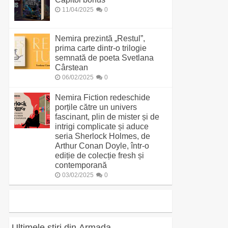
11/04/2025
0
Nemira prezintă „Restul”,
prima carte dintr-o trilogie
semnată de poeta Svetlana
Cârstean
06/02/2025
0
Nemira Fiction redeschide
porțile către un univers
fascinant, plin de mister și de
intrigi complicate și aduce
seria Sherlock Holmes, de
Arthur Conan Doyle, într-o
ediție de colecție fresh și
contemporană
03/02/2025
0
Ultimele știri din Armada