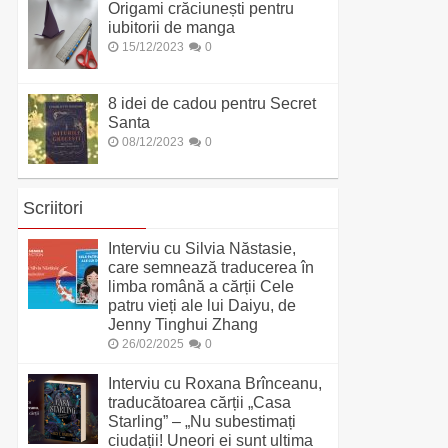
Origami crăciunești pentru
iubitorii de manga
15/12/2023
0
8 idei de cadou pentru Secret
Santa
08/12/2023
0
Scriitori
Interviu cu Silvia Năstasie,
care semnează traducerea în
limba română a cărții Cele
patru vieți ale lui Daiyu, de
Jenny Tinghui Zhang
26/02/2025
0
Interviu cu Roxana Brînceanu,
traducătoarea cărții „Casa
Starling” – „Nu subestimați
ciudații! Uneori ei sunt ultima