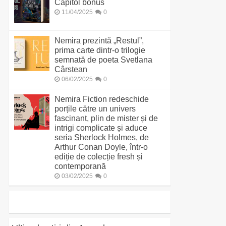
Capitol bonus
11/04/2025
0
Nemira prezintă „Restul”,
prima carte dintr-o trilogie
semnată de poeta Svetlana
Cârstean
06/02/2025
0
Nemira Fiction redeschide
porțile către un univers
fascinant, plin de mister și de
intrigi complicate și aduce
seria Sherlock Holmes, de
Arthur Conan Doyle, într-o
ediție de colecție fresh și
contemporană
03/02/2025
0