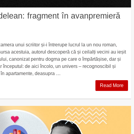
rdelean: fragment în avanpremieră
amera unui scriitor și-i întrerupe lucrul la un nou roman,
ursa acestuia, autorul descoperă că și ceilalți vecini au ieșit
ului, canonizat pentru dogma pe care o împărtășise, dar și
r începutul: de aici încolo, un univers – recognoscibil și
ri, în apartamente, deasupra …
Read More