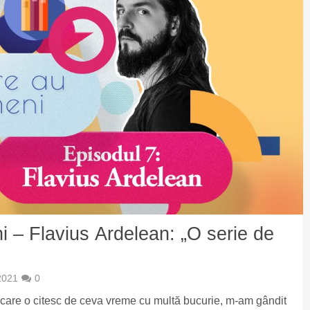
erie de
2021
0
 care o citesc de ceva vreme cu multă bucurie, m-am gândit