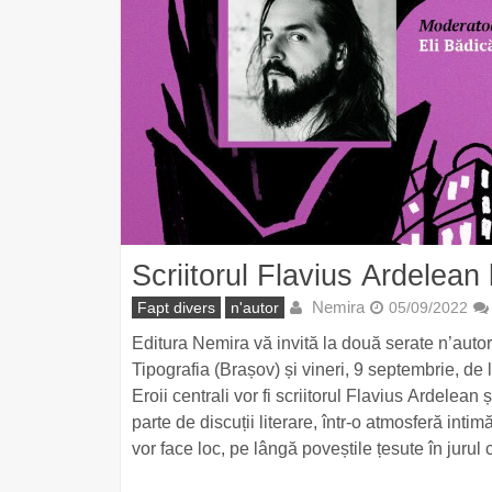
Scriitorul Flavius Ardelean
Nemira
Fapt divers
n'autor
05/09/2022
Editura Nemira vă invită la două serate n’autor
Tipografia (Brașov) și vineri, 9 septembrie, de
Eroii centrali vor fi scriitorul Flavius Ardelea
parte de discuții literare, într-o atmosferă intim
vor face loc, pe lângă poveștile țesute în jurul că