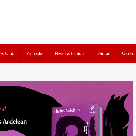
ok Club
Armada
Nemira Fiction
n’autor
Orion