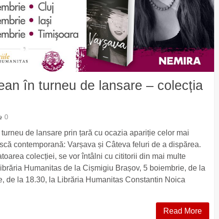
ean în turneu de lansare – colecția
0
turneu de lansare prin țară cu ocazia apariție celor mai
scă contemporană: Varșava și Câteva feluri de a dispărea.
toarea colecției, se vor întâlni cu cititorii din mai multe
 Librăria Humanitas de la Cișmigiu Brașov, 5 boiembrie, de la
e, de la 18.30, la Librăria Humanitas Constantin Noica
Read More