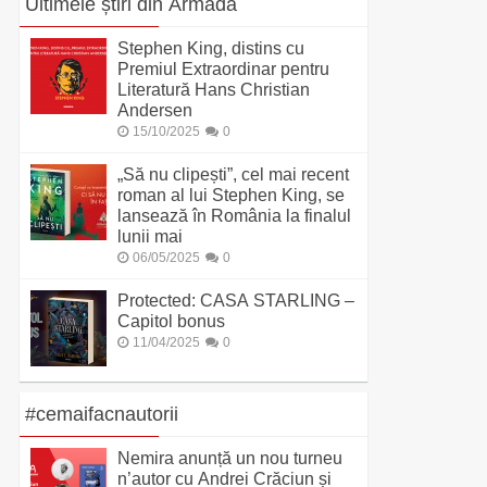
Ultimele știri din Armada
Stephen King, distins cu
Premiul Extraordinar pentru
Literatură Hans Christian
Andersen
15/10/2025
0
„Să nu clipești”, cel mai recent
roman al lui Stephen King, se
lansează în România la finalul
lunii mai
06/05/2025
0
Protected: CASA STARLING –
Capitol bonus
11/04/2025
0
#cemaifacnautorii
Nemira anunță un nou turneu
n’autor cu Andrei Crăciun și