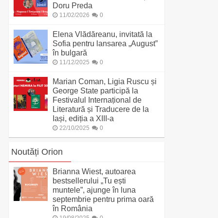
Doru Preda
11/02/2026
0
Elena Vlădăreanu, invitată la
Sofia pentru lansarea „August”
în bulgară
11/12/2025
0
Marian Coman, Ligia Ruscu și
George State participă la
Festivalul Internațional de
Literatură și Traducere de la
Iași, ediția a XIII-a
22/10/2025
0
Noutăți Orion
Brianna Wiest, autoarea
bestsellerului „Tu ești
muntele”, ajunge în luna
septembrie pentru prima oară
în România