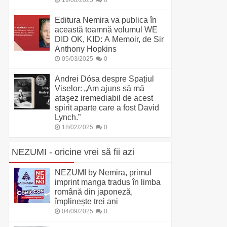
19/08/2025
0
Editura Nemira va publica în
această toamnă volumul WE
DID OK, KID: A Memoir, de Sir
Anthony Hopkins
05/03/2025
0
Andrei Dósa despre Spațiul
Viselor: „Am ajuns să mă
ataşez iremediabil de acest
spirit aparte care a fost David
Lynch.”
18/02/2025
0
NEZUMI - oricine vrei să fii azi
NEZUMI by Nemira, primul
imprint manga tradus în limba
română din japoneză,
împlinește trei ani
04/09/2025
0