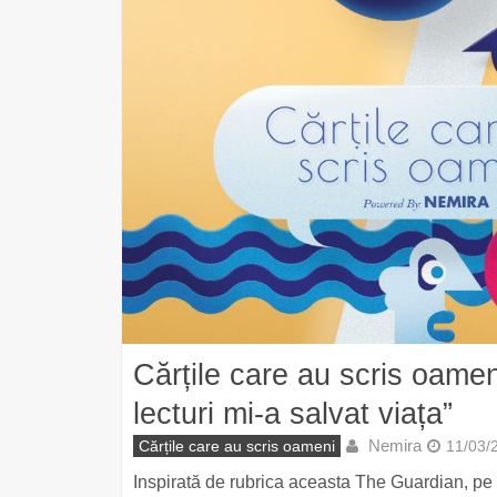
Cărțile care au scris oameni – Flavius Ardelean: „O s
lecturi mi-a salvat viața”
Nemira
Cărțile care au scris oameni
11/03/
Inspirată de rubrica aceasta The Guardian, pe