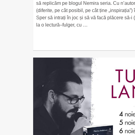
să replicăm pe blogul Nemira seria. Cu n’autori,
(diferite, pe cât posibil, pe cât ține „inspirația”)
Sper să intrați în joc și să vă facă plăcere să-i 
la o lectură–fulger, cu …