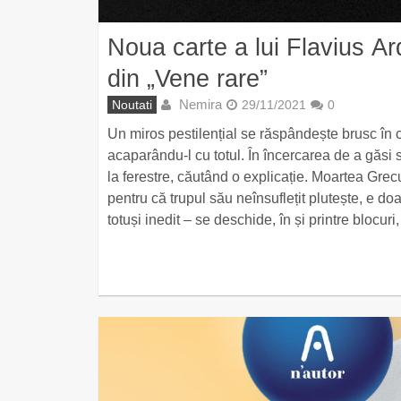
Noua carte a lui Flavius A
din „Vene rare”
Nemira
Noutati
29/11/2021
0
Un miros pestilențial se răspândește brusc în c
acaparându-l cu totul. În încercarea de a găsi s
la ferestre, căutând o explicație. Moartea Grec
pentru că trupul său neînsuflețit plutește, e doa
totuși inedit – se deschide, în și printre blocu