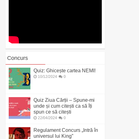
Concurs
Quiz: Ghicește cartea NEMI!
10/12/2024
0
Quiz Ziua Cărții – Spune-mi
unde și cum citești ca să îți
spun ce să citești
22/04/2024
0
Regulament Concurs „Intră în
universul lui King”