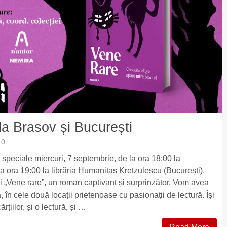
 la Brasov și București
0
 speciale miercuri, 7 septembrie, de la ora 18:00 la
 la ora 19:00 la librăria Humanitas Kretzulescu (București).
n și „Vene rare”, un roman captivant și surprinzător. Vom avea
ă, în cele două locații prietenoase cu pasionații de lectură. Își
rțiilor, și o lectură, și …