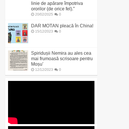
linie de apărare împotriva
ororilor (de orice fel).”
20/02/2025
0
DAR MOTAN pleacă în China!
15/12/2023
0
Spiridușii Nemira au ales cea
mai frumoasă scrisoare pentru
Moșu’
12/12/2023
0