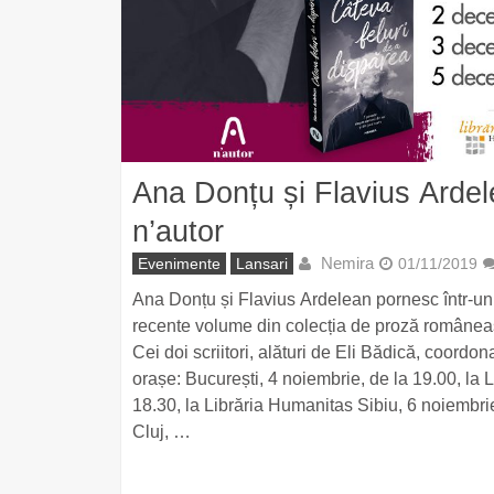
Ana Donțu și Flavius Ardel
n’autor
Nemira
Evenimente
Lansari
01/11/2019
Ana Donțu și Flavius Ardelean pornesc într-un 
recente volume din colecția de proză românea
Cei doi scriitori, alături de Eli Bădică, coordona
orașe: București, 4 noiembrie, de la 19.00, la
18.30, la Librăria Humanitas Sibiu, 6 noiembri
Cluj, …