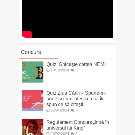
Concurs
Quiz: Ghicește cartea NEMI!
10/12/2024
0
Quiz Ziua Cărții – Spune-mi
unde și cum citești ca să îți
spun ce să citești
22/04/2024
0
Regulament Concurs „Intră în
universul lui King”
26/02/2024
1