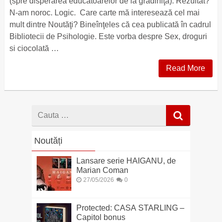
(spre disperarea educatoarelor de la grădiniţă). Rezultat?
N-am noroc. Logic. Care carte mă interesează cel mai
mult dintre Noutăţi? Bineînţeles că cea publicată în cadrul
Bibliotecii de Psihologie. Este vorba despre Sex, droguri
si ciocolată …
Read More
Cauta
dupa
Noutăți
Lansare serie HAIGANU, de
Marian Coman
27/05/2026
0
Protected: CASA STARLING –
Capitol bonus