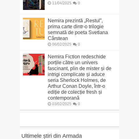
11/04/2025
0
Nemira prezintă „Restul”,
prima carte dintr-o trilogie
semnată de poeta Svetlana
Cârstean
06/02/2025
0
Nemira Fiction redeschide
porțile către un univers
fascinant, plin de mister și de
intrigi complicate și aduce
seria Sherlock Holmes, de
Arthur Conan Doyle, într-o
ediție de colecție fresh și
contemporană
03/02/2025
0
Ultimele știri din Armada