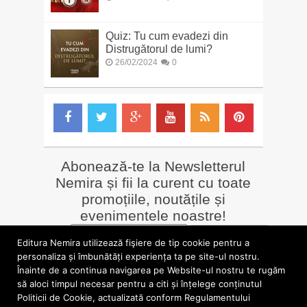
Quiz: Tu cum evadezi din
Distrugătorul de lumi?
26/02/2024
0
Abonează-te la Newsletterul
Nemira și fii la curent cu toate
promoțiile, noutățile și
evenimentele noastre!
Email
*
Editura Nemira utilizează fişiere de tip cookie pentru a
personaliza și îmbunătăți experiența ta pe site-ul nostru.
Înainte de a continua navigarea pe Website-ul nostru te rugăm
LIBRĂRII online
Alte siteuri
să aloci timpul necesar pentru a citi și înțelege conținutul
»
Librăria Online Nemira
»
Nemira Media
Politicii de Cookie, actualizată conform Regulamentului
»
Nemi
»
Valentin Nicolau