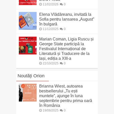
11/02/2026
0
Elena Vlădăreanu, invitată la
Sofia pentru lansarea „August”
în bulgară
11/12/2025
0
Marian Coman, Ligia Ruscu și
George State participă la
Festivalul Internațional de
Literatură și Traducere de la
Iași, ediția a XIII-a
22/10/2025
0
Noutăți Orion
Brianna Wiest, autoarea
bestsellerului „Tu ești
muntele”, ajunge în luna
septembrie pentru prima oară
în România
19/08/2025
0