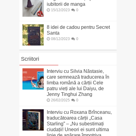
iubitorii de manga
15/12/2023
0
8 idei de cadou pentru Secret
Santa
08/12/2023
0
Scriitori
Interviu cu Silvia Năstasie,
care semnează traducerea în
limba română a cărții Cele
patru vieți ale lui Daiyu, de
Jenny Tinghui Zhang
26/02/2025
0
Interviu cu Roxana Brînceanu,
traducătoarea cărții „Casa
Starling” – „Nu subestimați
ciudații! Uneori ei sunt ultima
linie de apărare împotriva