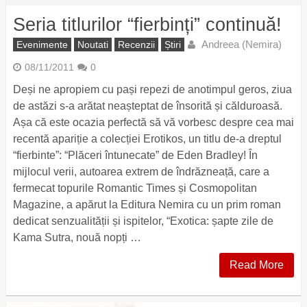
Seria titlurilor “fierbinți” continuă!
Andreea (Nemira)
Evenimente
Noutati
Recenzii
Știri
08/11/2011
0
Deși ne apropiem cu pași repezi de anotimpul geros, ziua
de astăzi s-a arătat neașteptat de însorită și călduroasă.
Așa că este ocazia perfectă să vă vorbesc despre cea mai
recentă apariție a colecției Erotikos, un titlu de-a dreptul
“fierbinte”: “Plăceri întunecate” de Eden Bradley! În
mijlocul verii, autoarea extrem de îndrăzneață, care a
fermecat topurile Romantic Times și Cosmopolitan
Magazine, a apărut la Editura Nemira cu un prim roman
dedicat senzualității și ispitelor, “Exotica: șapte zile de
Kama Sutra, nouă nopți …
Read More