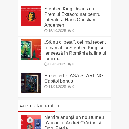
Stephen King, distins cu
Premiul Extraordinar pentru
Literatură Hans Christian
Andersen
15/10/2025
0
„Să nu clipești”, cel mai recent
roman al lui Stephen King, se
lansează în România la finalul
lunii mai
06/05/2025
0
Protected: CASA STARLING –
Capitol bonus
11/04/2025
0
#cemaifacnautorii
Nemira anunță un nou turneu
n’autor cu Andrei Crăciun și
Doru Preda