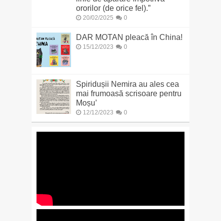
ororilor (de orice fel).”
20/02/2025
0
DAR MOTAN pleacă în China!
15/12/2023
0
Spiridușii Nemira au ales cea
mai frumoasă scrisoare pentru
Moșu’
12/12/2023
0