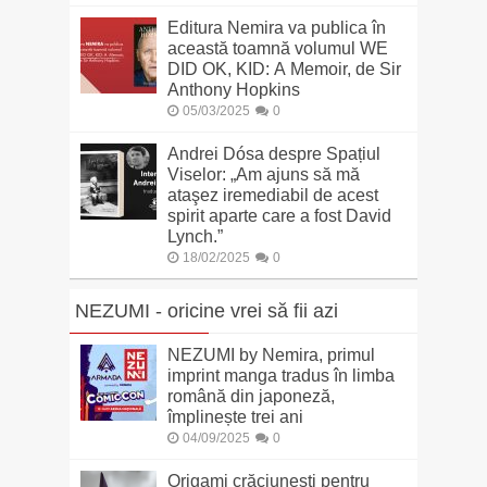
Editura Nemira va publica în
această toamnă volumul WE
DID OK, KID: A Memoir, de Sir
Anthony Hopkins
05/03/2025
0
Andrei Dósa despre Spațiul
Viselor: „Am ajuns să mă
ataşez iremediabil de acest
spirit aparte care a fost David
Lynch.”
18/02/2025
0
NEZUMI - oricine vrei să fii azi
NEZUMI by Nemira, primul
imprint manga tradus în limba
română din japoneză,
împlinește trei ani
04/09/2025
0
Origami crăciunești pentru