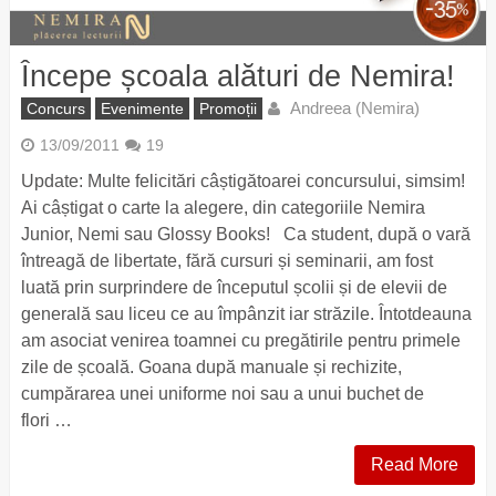
Începe școala alături de Nemira!
Andreea (Nemira)
Concurs
Evenimente
Promoții
13/09/2011
19
Update: Multe felicitări câștigătoarei concursului, simsim!
Ai câștigat o carte la alegere, din categoriile Nemira
Junior, Nemi sau Glossy Books! Ca student, după o vară
întreagă de libertate, fără cursuri și seminarii, am fost
luată prin surprindere de începutul școlii și de elevii de
generală sau liceu ce au împânzit iar străzile. Întotdeauna
am asociat venirea toamnei cu pregătirile pentru primele
zile de școală. Goana după manuale și rechizite,
cumpărarea unei uniforme noi sau a unui buchet de
flori …
Read More