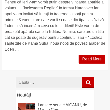
Pentru că ieri v-am vorbit puțin despre viitoarea apariție a
volumului “Încleștarea Regilor” în format Hardcover iar
apoi v-am invitat să intrați în tragerea la sorți pentru
primele 3 exemplare care vor fi scoase din tipar, astăzi vă
îndemn să încercăm ceva cu totul diferit! Este vorba de
proaspăt apăruta carte la Editura Nemira, care are un titlu
cât se poate de sugestiv pentru conținutul său – “Exotica:
șapte zile de Kama Sutra, nouă nopți de povești arabe” de
Eden …
Read More
Cauta
dupa
Noutăți
Lansare serie HAIGANU, de
Marian Coman