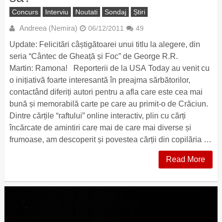
Concurs
Interviu
Noutati
Sondaj
Știri
Andreea (Nemira)
06/12/2011
49
Update: Felicitări câștigătoarei unui titlu la alegere, din
seria “Cântec de Gheață și Foc” de George R.R.
Martin: Ramona! Reporterii de la USA Today au venit cu
o inițiativă foarte interesantă în preajma sărbătorilor,
contactând diferiți autori pentru a afla care este cea mai
bună și memorabilă carte pe care au primit-o de Crăciun.
Dintre cărțile “raftului” online interactiv, plin cu cărți
încărcate de amintiri care mai de care mai diverse și
frumoase, am descoperit și povestea cărții din copilăria …
Read More