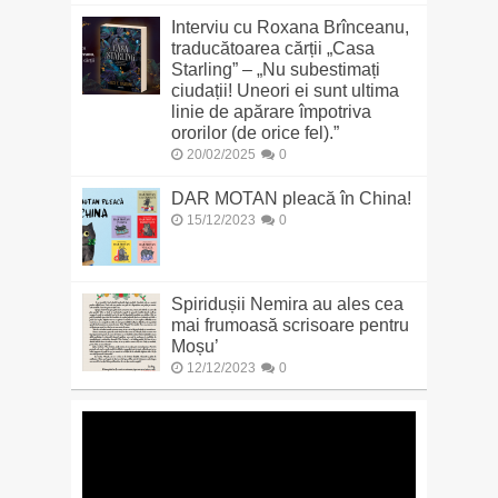
Interviu cu Roxana Brînceanu,
traducătoarea cărții „Casa
Starling” – „Nu subestimați
ciudații! Uneori ei sunt ultima
linie de apărare împotriva
ororilor (de orice fel).”
20/02/2025
0
DAR MOTAN pleacă în China!
15/12/2023
0
Spiridușii Nemira au ales cea
mai frumoasă scrisoare pentru
Moșu’
12/12/2023
0