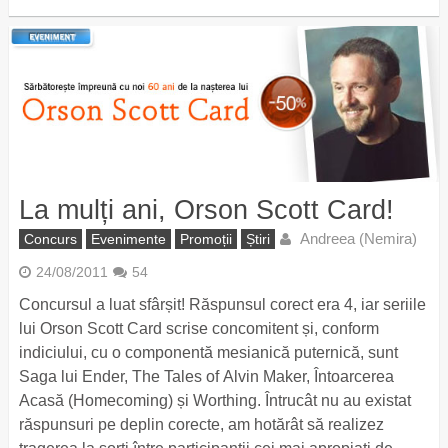
La mulți ani, Orson Scott Card!
Andreea (Nemira)
Concurs
Evenimente
Promoții
Știri
24/08/2011
54
Concursul a luat sfârșit! Răspunsul corect era 4, iar seriile
lui Orson Scott Card scrise concomitent și, conform
indiciului, cu o componentă mesianică puternică, sunt
Saga lui Ender, The Tales of Alvin Maker, Întoarcerea
Acasă (Homecoming) și Worthing. Întrucât nu au existat
răspunsuri pe deplin corecte, am hotărât să realizez