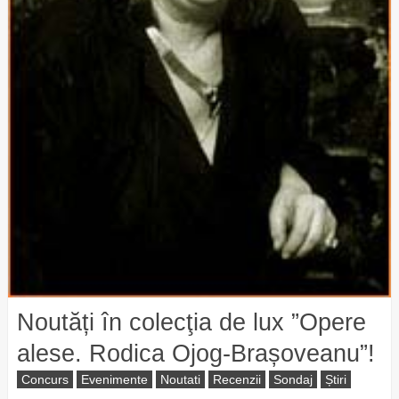
Noutăți în colecţia de lux ”Opere
alese. Rodica Ojog-Brașoveanu”!
Concurs
Evenimente
Noutati
Recenzii
Sondaj
Știri