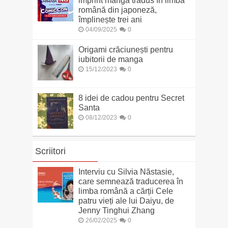
imprint manga tradus în limba
română din japoneză,
împlinește trei ani
04/09/2025
0
Origami crăciunești pentru
iubitorii de manga
15/12/2023
0
8 idei de cadou pentru Secret
Santa
08/12/2023
0
Scriitori
Interviu cu Silvia Năstasie,
care semnează traducerea în
limba română a cărții Cele
patru vieți ale lui Daiyu, de
Jenny Tinghui Zhang
26/02/2025
0