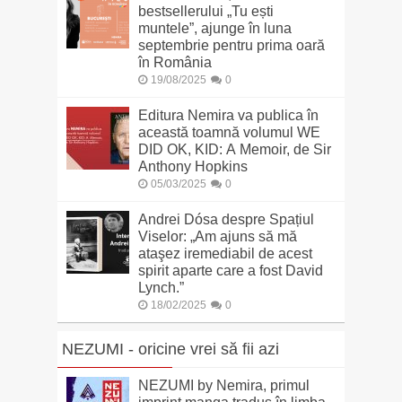
bestsellerului „Tu ești
muntele”, ajunge în luna
septembrie pentru prima oară
în România
19/08/2025
0
Editura Nemira va publica în
această toamnă volumul WE
DID OK, KID: A Memoir, de Sir
Anthony Hopkins
05/03/2025
0
Andrei Dósa despre Spațiul
Viselor: „Am ajuns să mă
ataşez iremediabil de acest
spirit aparte care a fost David
Lynch.”
18/02/2025
0
NEZUMI - oricine vrei să fii azi
NEZUMI by Nemira, primul