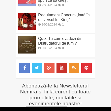
spun ce să citești
22/04/2024
0
Regulament Concurs „Intră în
universul lui King”
26/02/2024
1
Quiz: Tu cum evadezi din
Distrugătorul de lumi?
26/02/2024
0
Abonează-te la Newsletterul
Nemira și fii la curent cu toate
promoțiile, noutățile și
evenimentele noastre!
Email
*