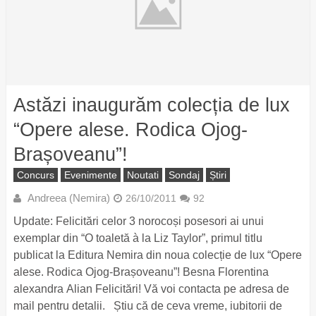
Astăzi inaugurăm colecția de lux
“Opere alese. Rodica Ojog-
Brașoveanu”!
Concurs
Evenimente
Noutati
Sondaj
Știri
Andreea (Nemira)
26/10/2011
92
Update: Felicitări celor 3 norocoși posesori ai unui
exemplar din “O toaletă à la Liz Taylor”, primul titlu
publicat la Editura Nemira din noua colecție de lux “Opere
alese. Rodica Ojog-Brașoveanu”! Besna Florentina
alexandra Alian Felicitări! Vă voi contacta pe adresa de
mail pentru detalii. Știu că de ceva vreme, iubitorii de