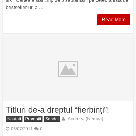
six”! Cartea a stat timp de 5 săptămâni pe celebra listă de
bestseller-uri a …
Read More
Titluri de-a dreptul “fierbinți”!
Andreea (Nemira)
Noutati
Promoții
Sondaj
05/07/2011
0