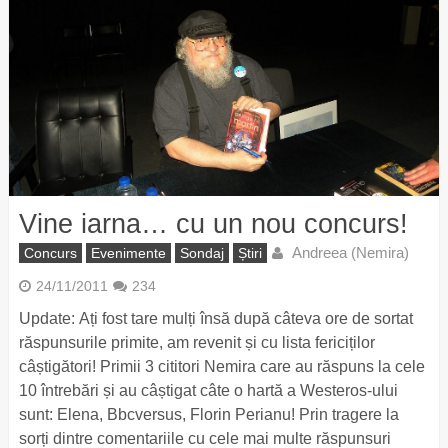
Vine iarna… cu un nou concurs!
Andreea (Nemira)
Concurs
Evenimente
Sondaj
Știri
24/11/2011
234
Update: Ați fost tare mulți însă după câteva ore de sortat
răspunsurile primite, am revenit și cu lista fericiților
câștigători! Primii 3 cititori Nemira care au răspuns la cele
10 întrebări și au câștigat câte o hartă a Westeros-ului
sunt: Elena, Bbcversus, Florin Perianu! Prin tragere la
sorți dintre comentariile cu cele mai multe răspunsuri