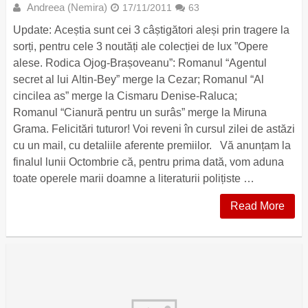
Andreea (Nemira)
17/11/2011
63
Update: Aceștia sunt cei 3 câștigători aleși prin tragere la
sorți, pentru cele 3 noutăți ale colecției de lux ”Opere
alese. Rodica Ojog-Brașoveanu”: Romanul “Agentul
secret al lui Altin-Bey” merge la Cezar; Romanul “Al
cincilea as” merge la Cismaru Denise-Raluca;
Romanul “Cianură pentru un surâs” merge la Miruna
Grama. Felicitări tuturor! Voi reveni în cursul zilei de astăzi
cu un mail, cu detaliile aferente premiilor. Vă anunțam la
finalul lunii Octombrie că, pentru prima dată, vom aduna
toate operele marii doamne a literaturii polițiste …
Read More