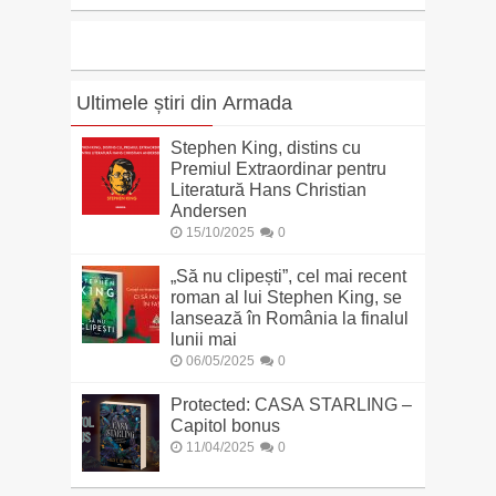
Ultimele știri din Armada
Stephen King, distins cu
Premiul Extraordinar pentru
Literatură Hans Christian
Andersen
15/10/2025
0
„Să nu clipești”, cel mai recent
roman al lui Stephen King, se
lansează în România la finalul
lunii mai
06/05/2025
0
Protected: CASA STARLING –
Capitol bonus
11/04/2025
0