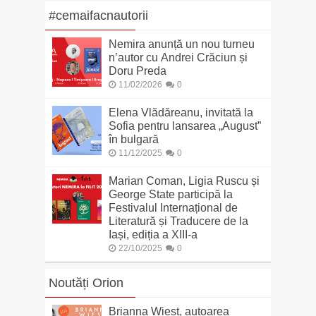
#cemaifacnautorii
Nemira anunță un nou turneu
n’autor cu Andrei Crăciun și
Doru Preda
11/02/2026
0
Elena Vlădăreanu, invitată la
Sofia pentru lansarea „August”
în bulgară
11/12/2025
0
Marian Coman, Ligia Ruscu și
George State participă la
Festivalul Internațional de
Literatură și Traducere de la
Iași, ediția a XIII-a
22/10/2025
0
Noutăți Orion
Brianna Wiest, autoarea