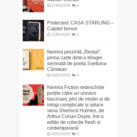
27/05/2026
0
Protected: CASA STARLING –
Capitol bonus
11/04/2025
0
Nemira prezintă „Restul”,
prima carte dintr-o trilogie
semnată de poeta Svetlana
Cârstean
06/02/2025
0
Nemira Fiction redeschide
porțile către un univers
fascinant, plin de mister și de
intrigi complicate și aduce
seria Sherlock Holmes, de
Arthur Conan Doyle, într-o
ediție de colecție fresh și
contemporană
03/02/2025
0