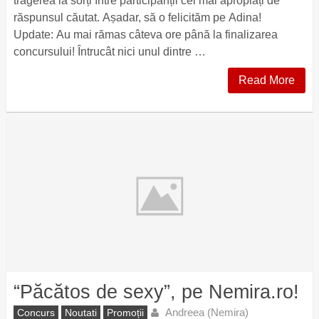
tragerea la sorți între participanții cei mai apropiați de
răspunsul căutat. Așadar, să o felicităm pe Adina!
Update: Au mai rămas câteva ore până la finalizarea
concursului! Întrucât nici unul dintre …
Read More
“Păcătos de sexy”, pe Nemira.ro!
Andreea (Nemira)
Concurs
Noutati
Promoții