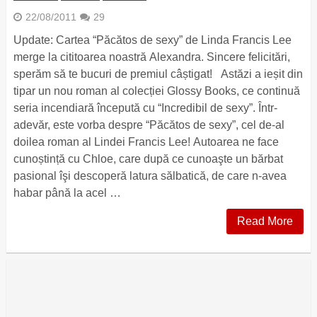
22/08/2011
29
Update: Cartea “Păcătos de sexy” de Linda Francis Lee
merge la cititoarea noastră Alexandra. Sincere felicitări,
sperăm să te bucuri de premiul câștigat! Astăzi a ieșit din
tipar un nou roman al colecției Glossy Books, ce continuă
seria incendiară începută cu “Incredibil de sexy”. Într-
adevăr, este vorba despre “Păcătos de sexy”, cel de-al
doilea roman al Lindei Francis Lee! Autoarea ne face
cunoștință cu Chloe, care după ce cunoaşte un bărbat
pasional îşi descoperă latura sălbatică, de care n-avea
habar până la acel …
Read More