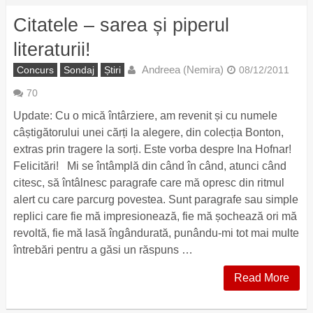
Citatele – sarea și piperul
literaturii!
Andreea (Nemira)
Concurs
Sondaj
Știri
08/12/2011
70
Update: Cu o mică întârziere, am revenit și cu numele
câștigătorului unei cărți la alegere, din colecția Bonton,
extras prin tragere la sorți. Este vorba despre Ina Hofnar!
Felicitări! Mi se întâmplă din când în când, atunci când
citesc, să întâlnesc paragrafe care mă opresc din ritmul
alert cu care parcurg povestea. Sunt paragrafe sau simple
replici care fie mă impresionează, fie mă șochează ori mă
revoltă, fie mă lasă îngândurată, punându-mi tot mai multe
întrebări pentru a găsi un răspuns …
Read More