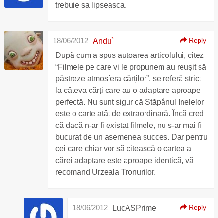
trebuie sa lipseasca.
18/06/2012
Reply
Andu`
După cum a spus autoarea articolului, citez
“Filmele pe care vi le propunem au reușit să
păstreze atmosfera cărților”, se referă strict
la câteva cărți care au o adaptare aproape
perfectă. Nu sunt sigur că Stăpânul Inelelor
este o carte atât de extraordinară. Încă cred
că dacă n-ar fi existat filmele, nu s-ar mai fi
bucurat de un asemenea succes. Dar pentru
cei care chiar vor să citească o cartea a
cărei adaptare este aproape identică, vă
recomand Urzeala Tronurilor.
18/06/2012
Reply
LucASPrime