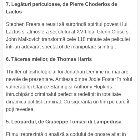
7. Legături periculoase, de Pierre Choderlos de
Laclos
Stephen Frears a reușit să surprindă spiritul poveștii lui
Laclos și atmosfera secolului al XVII-lea. Glenn Close și
John Malkovich transformă cele 118 minute ale peliculei
într-un adevărat spectacol de manipulare și intrigi.
6. Tăcerea mieilor, de Thomas Harris
Thriller-ul psihologic al lui Jonathan Demme nu mai are
nevoie de prezentare. Antiteza dintre Jodie Foster în rolul
vulnerabilei Clarice Starling și Anthony Hopkins
întruchipând criminalul perfect a redefinit în totalitate
dinamica polițist-criminal. Cu siguranță un film pe care îl
poți revedea.
5. Leopardul, de Giuseppe Tomasi di Lampedusa
Filmul reprezintă o analiză a codului de onoare aflat în