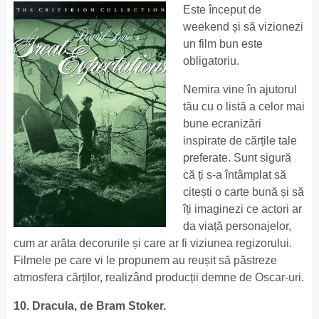
Este început de
weekend și să vizionezi
un film bun este
obligatoriu.
Nemira vine în ajutorul
tău cu o listă a celor mai
bune ecranizări
inspirate de cărțile tale
preferate. Sunt sigură
că ți s-a întâmplat să
citești o carte bună și să
îți imaginezi ce actori ar
da viață personajelor,
cum ar arăta decorurile și care ar fi viziunea regizorului.
Filmele pe care vi le propunem au reușit să păstreze
atmosfera cărților, realizând producții demne de Oscar-uri.
10. Dracula, de Bram Stoker.