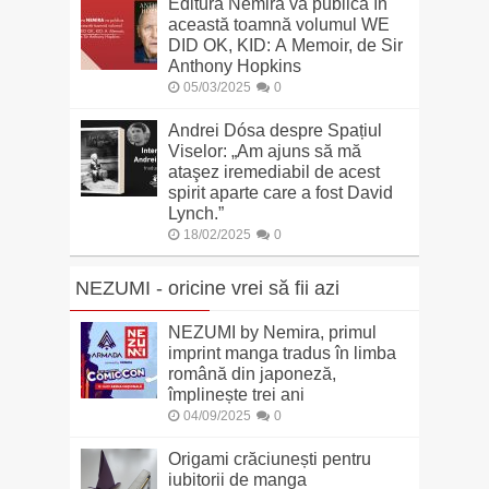
Editura Nemira va publica în
această toamnă volumul WE
DID OK, KID: A Memoir, de Sir
Anthony Hopkins
05/03/2025
0
Andrei Dósa despre Spațiul
Viselor: „Am ajuns să mă
ataşez iremediabil de acest
spirit aparte care a fost David
Lynch.”
18/02/2025
0
NEZUMI - oricine vrei să fii azi
NEZUMI by Nemira, primul
imprint manga tradus în limba
română din japoneză,
împlinește trei ani
04/09/2025
0
Origami crăciunești pentru
iubitorii de manga