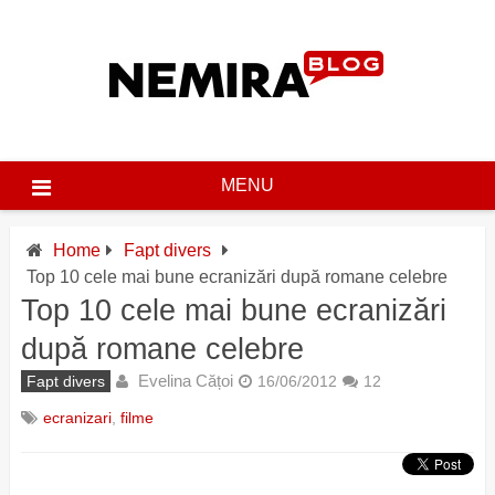
Skip
to
content
MENU
Home
Fapt divers
Top 10 cele mai bune ecranizări după romane celebre
Top 10 cele mai bune ecranizări
după romane celebre
Evelina Cățoi
Fapt divers
16/06/2012
12
ecranizari
,
filme