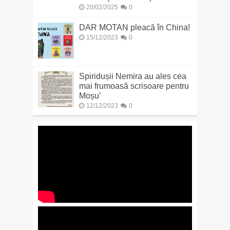
20/02/2025
0
DAR MOTAN pleacă în China!
15/12/2023
0
Spiridușii Nemira au ales cea
mai frumoasă scrisoare pentru
Moșu’
12/12/2023
0