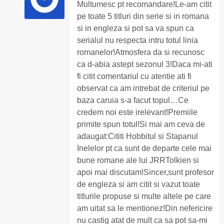
Multumesc pt recomandare!Le-am citit
pe toate 5 titluri din serie si in romana
si in engleza si pot sa va spun ca
serialul nu respecta intru totul linia
romanelor!Atmosfera da si recunosc
ca d-abia astept sezonul 3!Daca mi-ati
fi citit comentariul cu atentie ati fi
observat ca am intrebat de criteriul pe
baza caruia s-a facut topul…Ce
credem noi este irelevant!Premiile
primite spun totul!Si mai am ceva de
adaugat:Cititi Hobbitul si Stapanul
Inelelor pt ca sunt de departe cele mai
bune romane ale lui JRRTolkien si
apoi mai discutam!Sincer,sunt profesor
de engleza si am citit si vazut toate
titlurile propuse si multe altele pe care
am uitat sa le mentionez!Din nefericire
nu castig atat de mult ca sa pot sa-mi