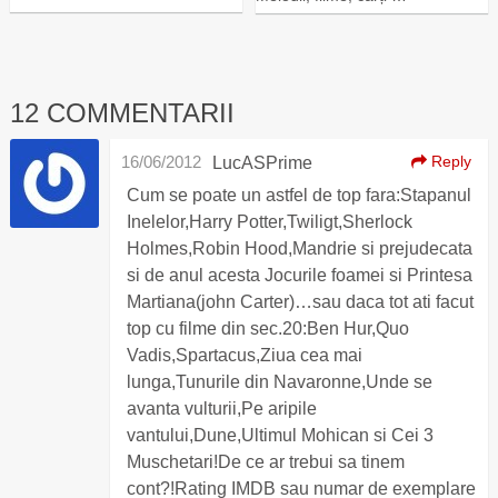
12 COMMENTARII
16/06/2012
Reply
LucASPrime
Cum se poate un astfel de top fara:Stapanul
Inelelor,Harry Potter,Twiligt,Sherlock
Holmes,Robin Hood,Mandrie si prejudecata
si de anul acesta Jocurile foamei si Printesa
Martiana(john Carter)…sau daca tot ati facut
top cu filme din sec.20:Ben Hur,Quo
Vadis,Spartacus,Ziua cea mai
lunga,Tunurile din Navaronne,Unde se
avanta vulturii,Pe aripile
vantului,Dune,Ultimul Mohican si Cei 3
Muschetari!De ce ar trebui sa tinem
cont?!Rating IMDB sau numar de exemplare