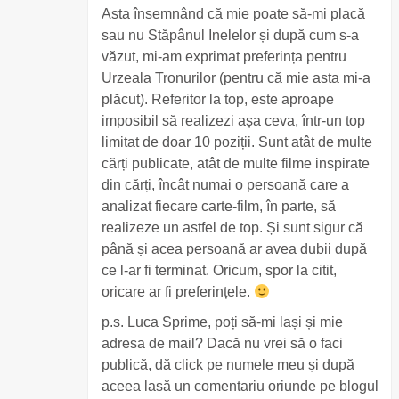
Asta însemnând că mie poate să-mi placă
sau nu Stăpânul Inelelor și după cum s-a
văzut, mi-am exprimat preferința pentru
Urzeala Tronurilor (pentru că mie asta mi-a
plăcut). Referitor la top, este aproape
imposibil să realizezi așa ceva, într-un top
limitat de doar 10 poziții. Sunt atât de multe
cărți publicate, atât de multe filme inspirate
din cărți, încât numai o persoană care a
analizat fiecare carte-film, în parte, să
realizeze un astfel de top. Și sunt sigur că
până și acea persoană ar avea dubii după
ce l-ar fi terminat. Oricum, spor la citit,
oricare ar fi preferințele.
p.s. Luca Sprime, poți să-mi lași și mie
adresa de mail? Dacă nu vrei să o faci
publică, dă click pe numele meu și după
aceea lasă un comentariu oriunde pe blogul