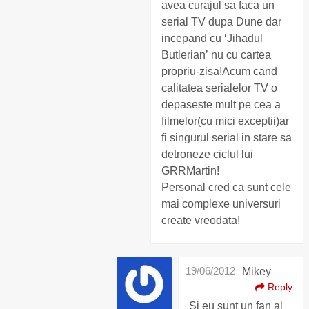
avea curajul sa faca un
serial TV dupa Dune dar
incepand cu ‘Jihadul
Butlerian’ nu cu cartea
propriu-zisa!Acum cand
calitatea serialelor TV o
depaseste mult pe cea a
filmelor(cu mici exceptii)ar
fi singurul serial in stare sa
detroneze ciclul lui
GRRMartin!
Personal cred ca sunt cele
mai complexe universuri
create vreodata!
19/06/2012
Mikey
Reply
Si eu sunt un fan al