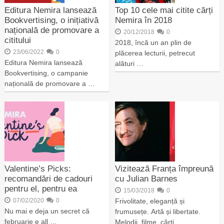
Editura Nemira lansează
Top 10 cele mai citite cărți
Bookvertising, o inițiativă
Nemira în 2018
națională de promovare a
20/12/2018
0
cititului
2018, încă un an plin de
23/06/2022
0
plăcerea lecturii, petrecut
Editura Nemira lansează
alături …
Bookvertising, o campanie
națională de promovare a …
Valentine’s Picks:
Vizitează Franța împreună
recomandări de cadouri
cu Julian Barnes
pentru el, pentru ea
15/03/2018
0
07/02/2020
0
Frivolitate, eleganță și
Nu mai e deja un secret că
frumusețe. Artă și libertate.
februarie e all …
Melodii, filme, cărți …