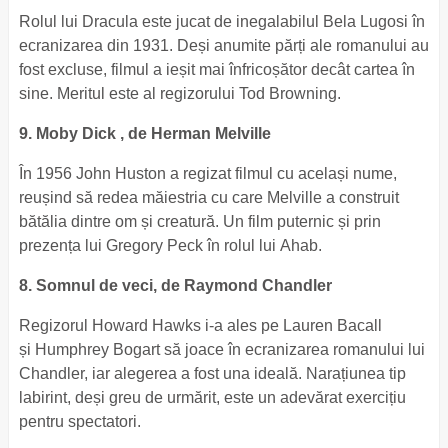
Rolul lui Dracula este jucat de inegalabilul Bela Lugosi în
ecranizarea din 1931. Deși anumite părți ale romanului au
fost excluse, filmul a ieșit mai înfricoșător decât cartea în
sine. Meritul este al regizorului Tod Browning.
9. Moby Dick , de Herman Melville
În 1956 John Huston a regizat filmul cu același nume,
reușind să redea măiestria cu care Melville a construit
bătălia dintre om și creatură. Un film puternic și prin
prezența lui Gregory Peck în rolul lui Ahab.
8. Somnul de veci, de Raymond Chandler
Regizorul Howard Hawks i-a ales pe Lauren Bacall
și Humphrey Bogart să joace în ecranizarea romanului lui
Chandler, iar alegerea a fost una ideală. Narațiunea tip
labirint, deși greu de urmărit, este un adevărat exercițiu
pentru spectatori.