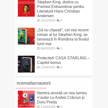
Stephen King, distins cu
Premiul Extraordinar pentru
Literatură Hans Christian
Andersen
15/10/2025
0
„Să nu clipești”, cel mai recent
roman al lui Stephen King, se
lansează în România la finalul
lunii mai
06/05/2025
0
Protected: CASA STARLING –
Capitol bonus
11/04/2025
0
#cemaifacnautorii
Nemira anunță un nou turneu
n’autor cu Andrei Crăciun și
Doru Preda
11/02/2026
0