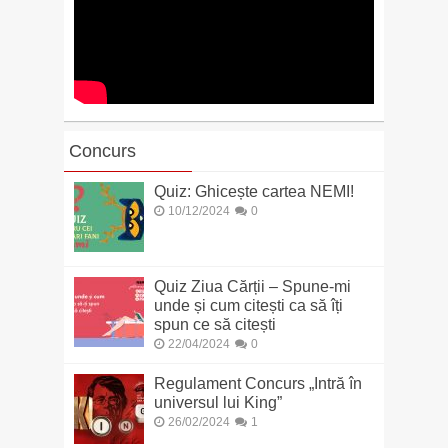
Concurs
Quiz: Ghicește cartea NEMI!
10/12/2024
0
Quiz Ziua Cărții – Spune-mi
unde și cum citești ca să îți
spun ce să citești
22/04/2024
0
Regulament Concurs „Intră în
universul lui King”
26/02/2024
1