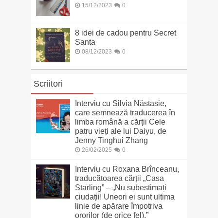
15/12/2023
0
8 idei de cadou pentru Secret
Santa
08/12/2023
0
Scriitori
Interviu cu Silvia Năstasie,
care semnează traducerea în
limba română a cărții Cele
patru vieți ale lui Daiyu, de
Jenny Tinghui Zhang
26/02/2025
0
Interviu cu Roxana Brînceanu,
traducătoarea cărții „Casa
Starling” – „Nu subestimați
ciudații! Uneori ei sunt ultima
linie de apărare împotriva
ororilor (de orice fel).”