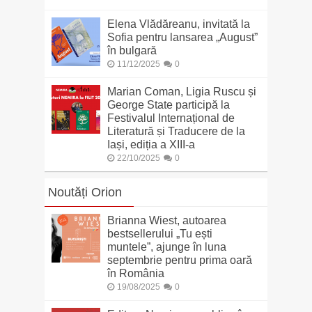
Elena Vlădăreanu, invitată la
Sofia pentru lansarea „August”
în bulgară
11/12/2025
0
Marian Coman, Ligia Ruscu și
George State participă la
Festivalul Internațional de
Literatură și Traducere de la
Iași, ediția a XIII-a
22/10/2025
0
Noutăți Orion
Brianna Wiest, autoarea
bestsellerului „Tu ești
muntele”, ajunge în luna
septembrie pentru prima oară
în România
19/08/2025
0