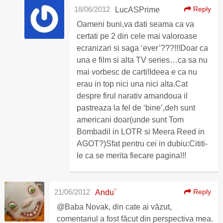
18/06/2012
Reply
LucASPrime
Oameni buni,va dati seama ca va
certati pe 2 din cele mai valoroase
ecranizari si saga ‘ever’???!!!Doar ca
una e film si alta TV series…ca sa nu
mai vorbesc de carti!Ideea e ca nu
erau in top nici una nici alta.Cat
despre firul narativ amandoua il
pastreaza la fel de ‘bine’,deh sunt
americani doar(unde sunt Tom
Bombadil in LOTR si Meera Reed in
AGOT?)Sfat pentru cei in dubiu:Cititi-
le ca se merita fiecare pagina!!!
21/06/2012
Reply
Andu`
@Baba Novak, din cate ai văzut,
comentariul a fost făcut din perspectiva mea.