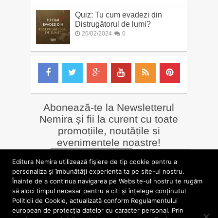
Quiz: Tu cum evadezi din
Distrugătorul de lumi?
26/02/2024
0
Abonează-te la Newsletterul
Nemira și fii la curent cu toate
promoțiile, noutățile și
evenimentele noastre!
Email
*
Editura Nemira utilizează fişiere de tip cookie pentru a
personaliza și îmbunătăți experiența ta pe site-ul nostru.
Înainte de a continua navigarea pe Website-ul nostru te rugăm
LIBRĂRII online
Alte siteuri
să aloci timpul necesar pentru a citi și înțelege conținutul
»
Librăria Online Nemira
»
Nemira Media
Politicii de Cookie, actualizată conform Regulamentului
»
Nemi
»
Valentin Nicolau
european de protecţia datelor cu caracter personal. Prin