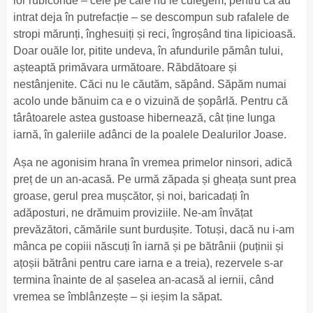
lor rubiconde – cele pe care nu le culegem, pentru că au
intrat deja în putrefacție – se descompun sub rafalele de
stropi mărunți, înghesuiți și reci, îngroșând tina lipicioasă.
Doar ouăle lor, pitite undeva, în afundurile pămân tului,
așteaptă primăvara următoare. Răbdătoare și
nestânjenite. Căci nu le căutăm, săpând. Săpăm numai
acolo unde bănuim ca e o vizuină de șopârlă. Pentru că
târâtoarele astea gustoase hibernează, cât ține lunga
iarnă, în galeriile adânci de la poalele Dealurilor Joase.
Așa ne agonisim hrana în vremea primelor ninsori, adică
preț de un an-acasă. Pe urmă zăpada și gheața sunt prea
groase, gerul prea mușcător, și noi, baricadați în
adăposturi, ne drămuim proviziile. Ne-am învățat
prevăzători, cămările sunt burdușite. Totuși, dacă nu i-am
mânca pe copiii născuți în iarnă și pe bătrânii (puținii și
ațoșii bătrâni pentru care iarna e a treia), rezervele s-ar
termina înainte de al șaselea an-acasă al iernii, când
vremea se îmblânzește – și ieșim la săpat.