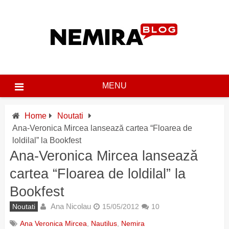
Skip
to
content
MENU
Home
Noutati
Ana-Veronica Mircea lansează cartea “Floarea de
loldilal” la Bookfest
Ana-Veronica Mircea lansează
cartea “Floarea de loldilal” la
Bookfest
Ana Nicolau
Noutati
15/05/2012
10
Ana Veronica Mircea
,
Nautilus
,
Nemira