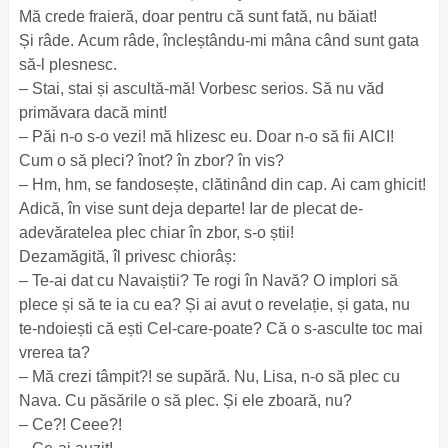
Mă crede fraieră, doar pentru că sunt fată, nu băiat!
Și râde. Acum râde, încleștându-mi mâna când sunt gata
să-l plesnesc.
– Stai, stai și ascultă-mă! Vorbesc serios. Să nu văd
primăvara dacă mint!
– Păi n-o s-o vezi! mă hlizesc eu. Doar n-o să fii AICI!
Cum o să pleci? înot? în zbor? în vis?
– Hm, hm, se fandosește, clătinând din cap. Ai cam ghicit!
Adică, în vise sunt deja departe! Iar de plecat de-
adevăratelea plec chiar în zbor, s-o știi!
Dezamăgită, îl privesc chiorâș:
– Te-ai dat cu Navaiștii? Te rogi în Navă? O implori să
plece și să te ia cu ea? Și ai avut o revelație, și gata, nu
te-ndoiești că ești Cel-care-poate? Că o s-asculte toc mai
vrerea ta?
– Mă crezi tâmpit?! se supără. Nu, Lisa, n-o să plec cu
Nava. Cu păsările o să plec. Și ele zboară, nu?
– Ce?! Ceee?!