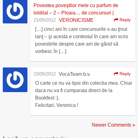
Povestea poveştilor mele cu parfum de
loldilal – 2 – Ploaia… de concursuri |
21/05/2012
Reply
VERONICISME
[…] cinci ani în care concursurile s-au ţinut
lanţ – şi acesta e contextul în care am scris
povestirile despre care am de gând să
vorbesc în […]
23/05/2012
Reply
VocaTeam b.v.
O carte ce nu va lipsi din colectia mea. Chiar
daca nu va fi cumparata direct de la
Bookfest :).
Felicitari, Veronica !
Newer Comments »