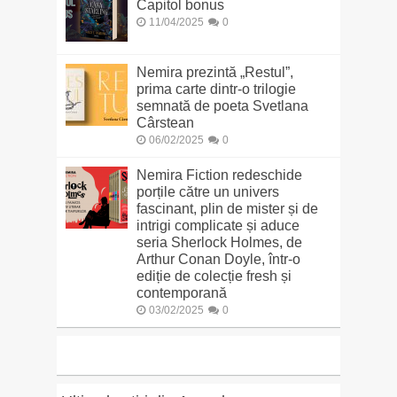
Capitol bonus
11/04/2025
0
Nemira prezintă „Restul”,
prima carte dintr-o trilogie
semnată de poeta Svetlana
Cârstean
06/02/2025
0
Nemira Fiction redeschide
porțile către un univers
fascinant, plin de mister și de
intrigi complicate și aduce
seria Sherlock Holmes, de
Arthur Conan Doyle, într-o
ediție de colecție fresh și
contemporană
03/02/2025
0