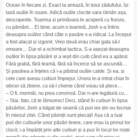
Ocean în fiecare zi. Exact la amiază, în toiul zădufului, își
lasă ouăle în soare. Adică ouăle clocite vara rămân așa,
descoperite. Toamna și primăvara le acoperă cu frunze,
cu pământ… Ei bine, acum o toamnă, Josh s-a întins
deasupra ouălor când câte o pasăre s-a ridicat. La început
a fost atacat și izgonit. Vreo două erau chiar gata să-l
omoare… Dar el a schimbat tactica. S-a așezat deasupra
ouălor în lipsa păsării și a ieșit din cuib când ea a apărut.
Fără grabă, fără teamă, fără să încerce să se ascundă…
Și pasărea a înțeles că i-a păstrat ouăle calde. Și ea, și
cele care aveau cuiburi împrejur. Unora le-a intrat chiar în
obicei să zbiere, ca să-l cheme când voiau să plece…
– O fi, mormăi, nu prea convinsă. Dar n-are legătură cu…
– Stai, fato, că te lămuresc! Deci, stând în cuiburi în lipsa
păsărilor, Josh a băgat de seamă că puii ies din ou tocmai
în miezul zilei. Când părinții sunt plecați! Așa că a luat
puii din cuiburile unor păsări tinere, care erau la primul lor
clocit, i-a împărțit prin alte cuiburi și a pus în locul lor niște