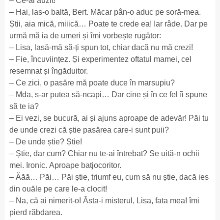
– Ce-ai auzit!
– Hai, las-o baltă, Bert. Măcar pân-o aduc pe soră-mea.
Știi, aia mică, miiică… Poate te crede ea! Iar râde. Dar pe
urmă mă ia de umeri și îmi vorbește rugător:
– Lisa, lasă-mă să-ți spun tot, chiar dacă nu mă crezi!
– Fie, încuviințez. Și experimentez oftatul mamei, cel
resemnat și îngăduitor.
– Ce zici, o pasăre mă poate duce în marsupiu?
– Mda, s-ar putea să-ncapi… Dar cine și în ce fel îi spune
să te ia?
– Ei vezi, se bucură, ai și ajuns aproape de adevăr! Păi tu
de unde crezi că știe pasărea care-i sunt puii?
– De unde știe? Știe!
– Știe, dar cum? Chiar nu te-ai întrebat? Se uită-n ochii
mei. Ironic. Aproape batjocoritor.
– Ăăă… Păi… Păi știe, triumf eu, cum să nu știe, dacă ies
din ouăle pe care le-a clocit!
– Na, că ai nimerit-o! Ăsta-i misterul, Lisa, fata mea! îmi
pierd răbdarea.