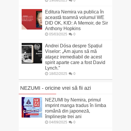
19/08/2025
0
Editura Nemira va publica în
această toamnă volumul WE
DID OK, KID: A Memoir, de Sir
Anthony Hopkins
05/03/2025
0
Andrei Dósa despre Spațiul
Viselor: „Am ajuns să mă
ataşez iremediabil de acest
spirit aparte care a fost David
Lynch.”
18/02/2025
0
NEZUMI - oricine vrei să fii azi
NEZUMI by Nemira, primul
imprint manga tradus în limba
română din japoneză,
împlinește trei ani
04/09/2025
0