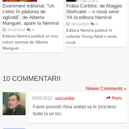
Eveniment editorial: ”Un
Frăția Corbilor, de Maggie
cititor în pădurea de
Stiefvater – o nouă serie
oglindă”, de Alberto
YA la editura Nemira!
Manguel, apare la Nemira!
06/11/2018
0
31/03/2016
0
Editura Nemira publică în
Editura Nemira publică un nou
colecția Young Adult o serie
volum semnat de Alberto
nouă …
Manguel, …
10 COMMENTARII
Newer Comments »
15/05/2012
Reply
voicunike
Faine povesti! Abia astept sa le (re)citesc
toate la un loc.