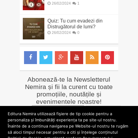
26/02/2024
1
Quiz: Tu cum evadezi din
Distrugătorul de lumi?
26/02/2024
0
Abonează-te la Newsletterul
Nemira și fii la curent cu toate
promoțiile, noutățile și
evenimentele noastre!
Email
*
Editura Nemira utilizează fişiere de tip cookie pentru a
personaliza și îmbunătăți experiența ta pe site-ul nostru.
Înainte de a continua navigarea pe Website-ul nostru te rugăm
LIBRĂRII online
Alte siteuri
să aloci timpul necesar pentru a citi și înțelege conținutul
»
Librăria Online Nemira
»
Nemira Media