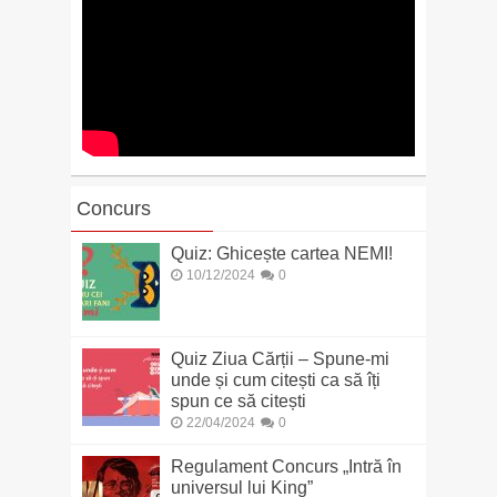
Concurs
Quiz: Ghicește cartea NEMI!
10/12/2024
0
Quiz Ziua Cărții – Spune-mi
unde și cum citești ca să îți
spun ce să citești
22/04/2024
0
Regulament Concurs „Intră în
universul lui King”