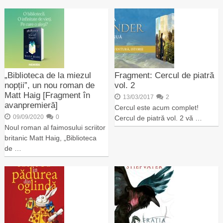
„Biblioteca de la miezul
Fragment: Cercul de piatră
nopții”, un nou roman de
vol. 2
Matt Haig [Fragment în
13/03/2017
2
avanpremieră]
Cercul este acum complet!
09/09/2020
0
Cercul de piatră vol. 2 vă …
Noul roman al faimosului scriitor
britanic Matt Haig, „Biblioteca
de …