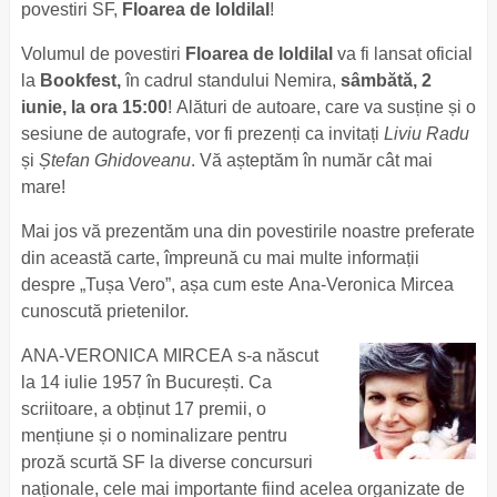
povestiri SF,
Floarea de loldilal
!
Volumul de povestiri
Floarea de loldilal
va fi lansat oficial
la
Bookfest,
în cadrul standului Nemira,
sâmbătă, 2
iunie, la ora 15:00
! Alături de autoare, care va susține și o
sesiune de autografe, vor fi prezenți ca invitați
Liviu Radu
și
Ștefan Ghidoveanu
. Vă așteptăm în număr cât mai
mare!
Mai jos vă prezentăm una din povestirile noastre preferate
din această carte, împreună cu mai multe informații
despre „Tușa Vero”, așa cum este Ana-Veronica Mircea
cunoscută prietenilor.
ANA-VERONICA MIRCEA s-a născut
la 14 iulie 1957 în București. Ca
scriitoare, a obținut 17 premii, o
mențiune și o nominalizare pentru
proză scurtă SF la diverse concursuri
naționale, cele mai importante fiind acelea organizate de