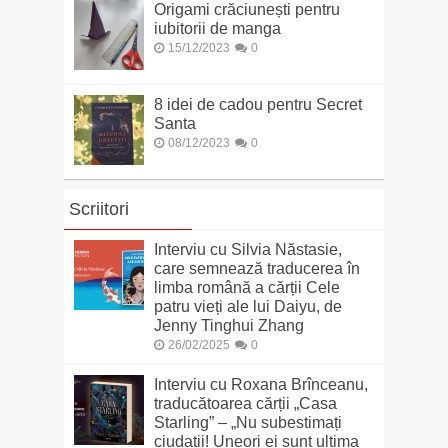
Origami crăciunești pentru
iubitorii de manga
15/12/2023
0
8 idei de cadou pentru Secret
Santa
08/12/2023
0
Scriitori
Interviu cu Silvia Năstasie,
care semnează traducerea în
limba română a cărții Cele
patru vieți ale lui Daiyu, de
Jenny Tinghui Zhang
26/02/2025
0
Interviu cu Roxana Brînceanu,
traducătoarea cărții „Casa
Starling” – „Nu subestimați
ciudații! Uneori ei sunt ultima