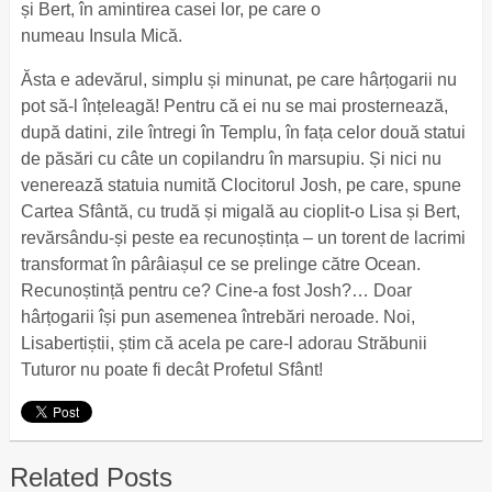
și Bert, în amintirea casei lor, pe care o
numeau Insula Mică.
Ăsta e adevărul, simplu și minunat, pe care hârțogarii nu
pot să-l înțeleagă! Pentru că ei nu se mai prosternează,
după datini, zile întregi în Templu, în fața celor două statui
de păsări cu câte un copilandru în marsupiu. Și nici nu
venerează statuia numită Clocitorul Josh, pe care, spune
Cartea Sfântă, cu trudă și migală au cioplit-o Lisa și Bert,
revărsându-și peste ea recunoștința – un torent de lacrimi
transformat în pârâiașul ce se prelinge către Ocean.
Recunoștință pentru ce? Cine-a fost Josh?… Doar
hârțogarii își pun asemenea întrebări neroade. Noi,
Lisabertiștii, știm că acela pe care-l adorau Străbunii
Tuturor nu poate fi decât Profetul Sfânt!
Related Posts