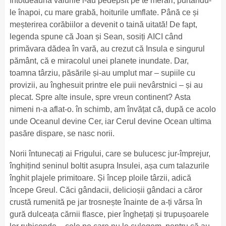
întotdeauna valurile i-au pedepsit pe te merari, purtându-
le înapoi, cu mare grabă, hoiturile umflate. Până ce și
meșterirea corăbiilor a devenit o taină uitată! De fapt,
legenda spune că Joan și Sean, sosiți AICI când
primăvara dădea în vară, au crezut că Insula e singurul
pământ, că e miracolul unei planete inundate. Dar,
toamna târziu, păsările și-au umplut mar – supiile cu
provizii, au înghesuit printre ele puii nevârstnici – și au
plecat. Spre alte insule, spre vreun continent? Asta
nimeni n-a aflat-o. în schimb, am învățat că, după ce acolo
unde Oceanul devine Cer, iar Cerul devine Ocean ultima
pasăre dispare, se nasc norii.
Norii întunecați ai Frigului, care se bulucesc jur-împrejur,
înghițind seninul boltit asupra Insulei, așa cum talazurile
înghit plajele primitoare. Și încep ploile târzii, adică
începe Greul. Căci gândacii, delicioșii gândaci a căror
crustă rumenită pe jar trosnește înainte de a-ți vărsa în
gură dulceața cărnii flasce, pier înghețați și trupușoarele