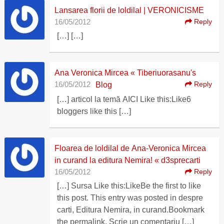
Lansarea florii de loldilal | VERONICISME
16/05/2012
Reply
[…] […]
Ana Veronica Mircea « Tiberiuorasanu's
16/05/2012
Reply
Blog
[…] articol la temă AICI Like this:Like6
bloggers like this […]
Floarea de loldilal de Ana-Veronica Mircea
in curand la editura Nemira! « d3sprecarti
16/05/2012
Reply
[…] Sursa Like this:LikeBe the first to like
this post. This entry was posted in despre
carti, Editura Nemira, in curand.Bookmark
the permalink. Scrie un comentariu […]