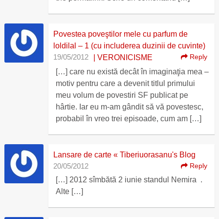
Povestea poveştilor mele cu parfum de
loldilal – 1 (cu includerea duzinii de cuvinte)
19/05/2012
Reply
| VERONICISME
[…] care nu există decât în imaginaţia mea –
motiv pentru care a devenit titlul primului
meu volum de povestiri SF publicat pe
hârtie. Iar eu m-am gândit să vă povestesc,
probabil în vreo trei episoade, cum am […]
Lansare de carte « Tiberiuorasanu's Blog
20/05/2012
Reply
[…] 2012 sîmbătă 2 iunie standul Nemira .
Alte […]