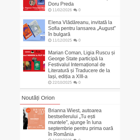
Doru Preda
11/02/2026
0
Elena Vlădăreanu, invitată la
Sofia pentru lansarea „August”
în bulgară
11/12/2025
0
Marian Coman, Ligia Ruscu și
George State participă la
Festivalul Internațional de
Literatură și Traducere de la
Iași, ediția a XIII-a
22/10/2025
0
Noutăți Orion
Brianna Wiest, autoarea
bestsellerului „Tu ești
muntele”, ajunge în luna
septembrie pentru prima oară
în România