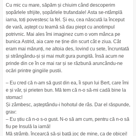
Cu mic cu mare, săpăm și chiuim când descoperim
șopârlele sfrijite, șopârlele trufandale! Asta se-ntâmplă
iarna, toți povestesc la fel. Și eu, cea născută la început
de vară, aștept cu teamă să dau piept cu anotimpul
potrivnic. Mai ales îmi imaginez cum o vom mânca pe
bunica Astrid, aia care ne ține din scurt cât e ziua. Cât
eram mai mărunți, ne altoia des, lovind cu sete, încruntată
și strângându-și și mai mult gura pungită. însă acum ne
prinde din ce în ce mai rar și se răzbună aruncându-ne
ocări printre gingiile pustii.
– Eu cred că n-am să gust din ea, îi spun lui Bert, care îmi
e și văr, și prieten bun. Mă tem că n-o să-mi cadă bine la
stomac!
Și zâmbesc, așteptându-i hohotul de râs. Dar el răspunde,
grav:
– Eu știu că n-o s-o gust. N-o să am cum, pentru că n-o să
fiu pe Insulă la iarnă!
Mă strâmb. încearcă să-și bată joc de mine, ca de obicei!