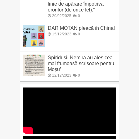
linie de apărare împotriva
ororilor (de orice fel).”
20/02/2025
0
DAR MOTAN pleacă în China!
15/12/2023
0
Spiridușii Nemira au ales cea
mai frumoasă scrisoare pentru
Moșu’
12/12/2023
0