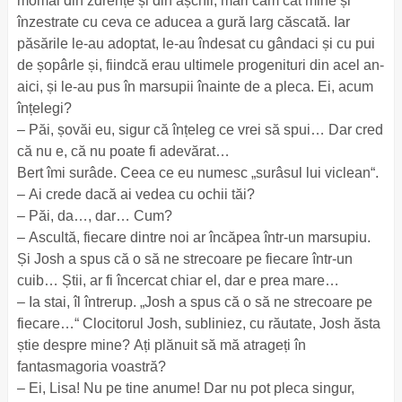
momâi din zdrențe și din așchii, mari cam cât mine și
înzestrate cu ceva ce aducea a gură larg căscată. Iar
păsările le-au adoptat, le-au îndesat cu gândaci și cu pui
de șopârle și, fiindcă erau ultimele progenituri din acel an-
aici, și le-au pus în marsupii înainte de a pleca. Ei, acum
înțelegi?
– Păi, șovăi eu, sigur că înțeleg ce vrei să spui… Dar cred
că nu e, că nu poate fi adevărat…
Bert îmi surâde. Ceea ce eu numesc „surâsul lui viclean“.
– Ai crede dacă ai vedea cu ochii tăi?
– Păi, da…, dar… Cum?
– Ascultă, fiecare dintre noi ar încăpea într-un marsupiu.
Și Josh a spus că o să ne strecoare pe fiecare într-un
cuib… Știi, ar fi încercat chiar el, dar e prea mare…
– Ia stai, îl întrerup. „Josh a spus că o să ne strecoare pe
fiecare…“ Clocitorul Josh, subliniez, cu răutate, Josh ăsta
știe despre mine? Ați plănuit să mă atrageți în
fantasmagoria voastră?
– Ei, Lisa! Nu pe tine anume! Dar nu pot pleca singur,