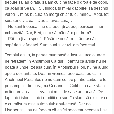
trebuie să iau o fată, să am cu cine face o droaie de copii,
ca Joan și Sean… Și, fiindcă tu mi-ai dat prilej să deschid
vorba… m-aș bucura să mergi chiar tu cu mine… Apoi, tot
surâzând viclean: Dac-ai avea curaj…
– Nu sunt fricoasă! mă oțărăsc. Și adaug, oarecum mai
îmblânzită: Dar, Bert, ce-o să mâncăm pe drum?
– Păi nu ți-am spus?! Păsările or să ne hrănească cu
șopârle și gândaci. Sunt buni și cruzi, am încercat!
Templul e sus, în partea muntoasă a Insulei, acolo unde
ne retragem în Anotimpul Căldurii, pentru că arșița nu ne
poate ajunge, tot așa cum, în Anotimpul Ploii, nu ne ajung
apele dezlănțuite. Doar în vremea răcoroasă, adică în
Anotimpul Păsărilor, ne ridicăm colibe printre cuiburile lor,
pe câmpiile din preajma Oceanului. Colibe în care stăm,
în fiecare an-aici, ceva mai mult de șase ani-acasă. De
fapt, nici istoricii, nici erudiții nu sunt în stare să explice ce
e cu măsura asta a timpului: anul-acasă! Dar noi,
Lisabertiștii, nu ne îndoim că astfel socoteau vremea Lisa