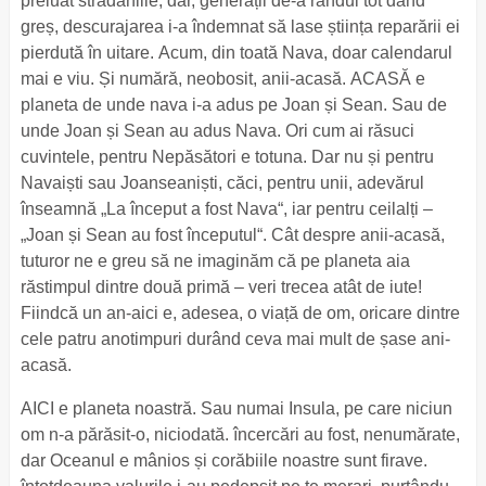
preluat strădaniile, dar, generații de-a rândul tot dând
greș, descurajarea i-a îndemnat să lase știința reparării ei
pierdută în uitare. Acum, din toată Nava, doar calendarul
mai e viu. Și numără, neobosit, anii-acasă. ACASĂ e
planeta de unde nava i-a adus pe Joan și Sean. Sau de
unde Joan și Sean au adus Nava. Ori cum ai răsuci
cuvintele, pentru Nepăsători e totuna. Dar nu și pentru
Navaiști sau Joanseaniști, căci, pentru unii, adevărul
înseamnă „La început a fost Nava“, iar pentru ceilalți –
„Joan și Sean au fost începutul“. Cât despre anii-acasă,
tuturor ne e greu să ne imaginăm că pe planeta aia
răstimpul dintre două primă – veri trecea atât de iute!
Fiindcă un an-aici e, adesea, o viață de om, oricare dintre
cele patru anotimpuri durând ceva mai mult de șase ani-
acasă.
AICI e planeta noastră. Sau numai Insula, pe care niciun
om n-a părăsit-o, niciodată. încercări au fost, nenumărate,
dar Oceanul e mânios și corăbiile noastre sunt firave.