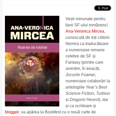
Vești minunate pentru
fanii SF-ului românesc!
Ana-Veronica Mircea
,
cunoscută de toți cititorii
Nemira ca traducătoare
a numeroase romane
celebre de SF și
Fantasy (printre care
amintim, în treacăt,
Jocurile Foamei,
numeroase colaborări la
antologiile
Year’s Best
Science Fiction, Turbion
și
Dragonii Heorot
), dar
și ca scriitoare și
blogger
, va apărea la Bookfest cu o nouă carte de