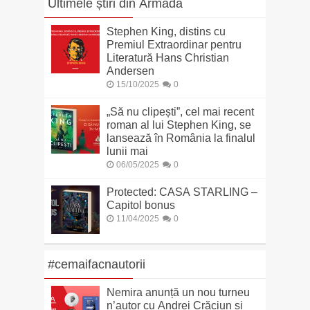
Ultimele știri din Armada
Stephen King, distins cu
Premiul Extraordinar pentru
Literatură Hans Christian
Andersen
15/10/2025
0
„Să nu clipești”, cel mai recent
roman al lui Stephen King, se
lansează în România la finalul
lunii mai
06/05/2025
0
Protected: CASA STARLING –
Capitol bonus
11/04/2025
0
#cemaifacnautorii
Nemira anunță un nou turneu
n’autor cu Andrei Crăciun și