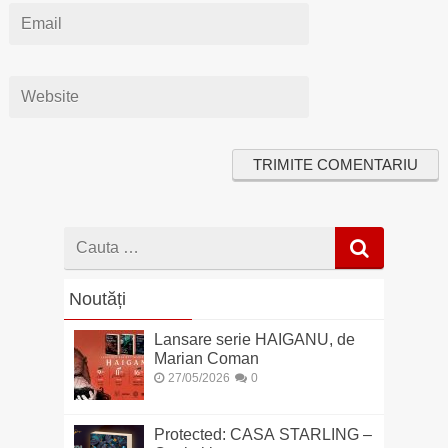
Cauta
dupa
Noutăți
Lansare serie HAIGANU, de
Marian Coman
27/05/2026
0
Protected: CASA STARLING –