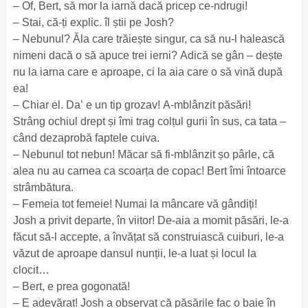
– Of, Bert, să mor la iarnă dacă pricep ce-ndrugi!
– Stai, că-ți explic. îl știi pe Josh?
– Nebunul? Ăla care trăiește singur, ca să nu-l halească
nimeni dacă o să apuce trei ierni? Adică se gân – dește
nu la iarna care e aproape, ci la aia care o să vină după
ea!
– Chiar el. Da’ e un tip grozav! A-mblânzit păsări!
Strâng ochiul drept și îmi trag colțul gurii în sus, ca tata –
când dezaprobă faptele cuiva.
– Nebunul tot nebun! Măcar să fi-mblânzit șo pârle, că
alea nu au carnea ca scoarța de copac! Bert îmi întoarce
strâmbătura.
– Femeia tot femeie! Numai la mâncare vă gândiți!
Josh a privit departe, în viitor! De-aia a momit păsări, le-a
făcut să-l accepte, a învățat să construiască cuiburi, le-a
văzut de aproape dansul nunții, le-a luat și locul la
clocit…
– Bert, e prea gogonată!
– E adevărat! Josh a observat că păsările fac o baie în