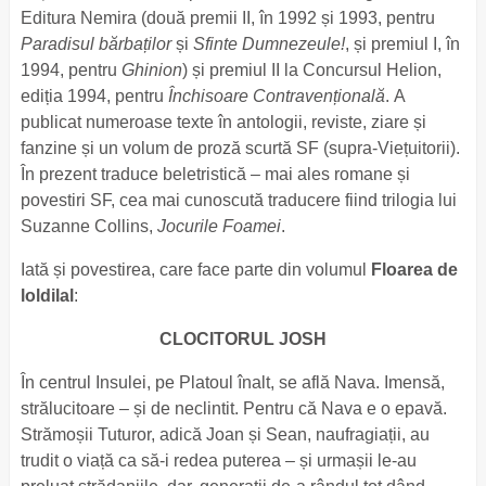
Editura Nemira (două premii II, în 1992 și 1993, pentru
Paradisul bărbaților
și
Sfinte Dumnezeule!
, și premiul I, în
1994, pentru
Ghinion
) și premiul II la Concursul Helion,
ediția 1994, pentru
Închisoare Contravențională
. A
publicat numeroase texte în antologii, reviste, ziare și
fanzine și un volum de proză scurtă SF (supra-Viețuitorii).
În prezent traduce beletristică – mai ales romane și
povestiri SF, cea mai cunoscută traducere fiind trilogia lui
Suzanne Collins,
Jocurile Foamei
.
Iată și povestirea, care face parte din volumul
Floarea de
loldilal
:
CLOCITORUL JOSH
În centrul Insulei, pe Platoul înalt, se află Nava. Imensă,
strălucitoare – și de neclintit. Pentru că Nava e o epavă.
Strămoșii Tuturor, adică Joan și Sean, naufragiații, au
trudit o viață ca să-i redea puterea – și urmașii le-au