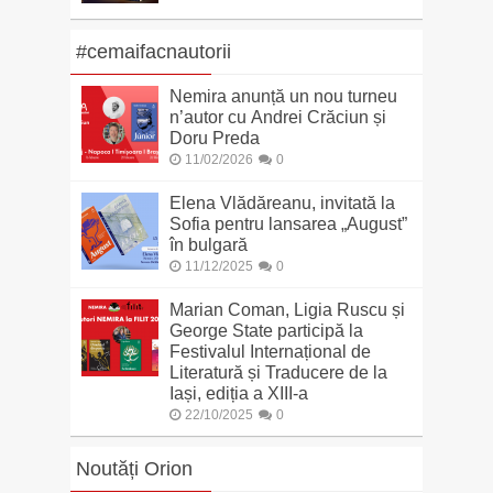
#cemaifacnautorii
Nemira anunță un nou turneu
n’autor cu Andrei Crăciun și
Doru Preda
11/02/2026
0
Elena Vlădăreanu, invitată la
Sofia pentru lansarea „August”
în bulgară
11/12/2025
0
Marian Coman, Ligia Ruscu și
George State participă la
Festivalul Internațional de
Literatură și Traducere de la
Iași, ediția a XIII-a
22/10/2025
0
Noutăți Orion