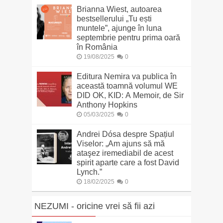
Brianna Wiest, autoarea
bestsellerului „Tu ești
muntele”, ajunge în luna
septembrie pentru prima oară
în România
19/08/2025
0
Editura Nemira va publica în
această toamnă volumul WE
DID OK, KID: A Memoir, de Sir
Anthony Hopkins
05/03/2025
0
Andrei Dósa despre Spațiul
Viselor: „Am ajuns să mă
ataşez iremediabil de acest
spirit aparte care a fost David
Lynch.”
18/02/2025
0
NEZUMI - oricine vrei să fii azi