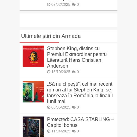
03/02/2025
0
Ultimele știri din Armada
Stephen King, distins cu
Premiul Extraordinar pentru
Literatură Hans Christian
Andersen
15/10/2025
0
„Să nu clipești”, cel mai recent
roman al lui Stephen King, se
lansează în România la finalul
lunii mai
06/05/2025
0
Protected: CASA STARLING –
Capitol bonus
11/04/2025
0