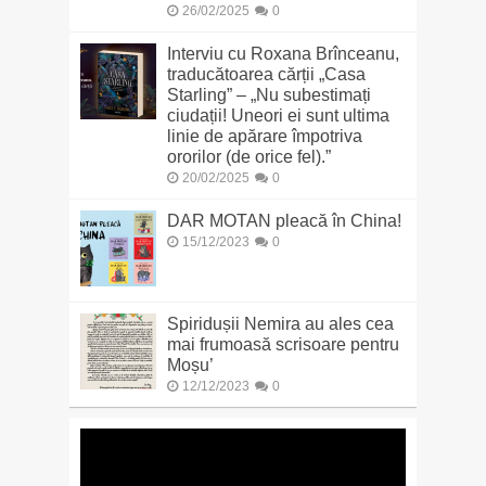
26/02/2025
0
Interviu cu Roxana Brînceanu,
traducătoarea cărții „Casa
Starling” – „Nu subestimați
ciudații! Uneori ei sunt ultima
linie de apărare împotriva
ororilor (de orice fel).”
20/02/2025
0
DAR MOTAN pleacă în China!
15/12/2023
0
Spiridușii Nemira au ales cea
mai frumoasă scrisoare pentru
Moșu’
12/12/2023
0