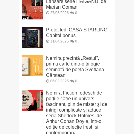
Lansare serie HAIGANU, de
Marian Coman
27/05/2026
0
Protected: CASA STARLING –
Capitol bonus
11/04/2025
0
Nemira prezintă „Restul”,
prima carte dintr-o trilogie
semnată de poeta Svetlana
Cârstean
06/02/2025
0
Nemira Fiction redeschide
porțile către un univers
fascinant, plin de mister și de
intrigi complicate și aduce
seria Sherlock Holmes, de
Arthur Conan Doyle, într-o
ediție de colecție fresh și
contemporană