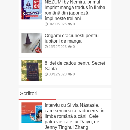
NEZUMI by Nemira, primul
imprint manga tradus în limba
română din japoneză,
împlinește trei ani
04/09/2025
0
Origami crăciunești pentru
iubitorii de manga
15/12/2023
0
8 idei de cadou pentru Secret
Santa
08/12/2023
0
Scriitori
Interviu cu Silvia Năstasie,
care semnează traducerea în
limba română a cărții Cele
patru vieți ale lui Daiyu, de
Jenny Tinghui Zhang