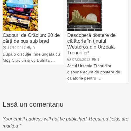
Cadouri de Crăciun: 20 de
Descoperă postere de
cărți de pus sub brad
călătorie în ţinutul
Westeros din Urzeala
17/12/2017
0
Tronurilor!
După o discuție îndelungată cu
07/05/2012
1
Moș Crăciun și cu Bufnița …
Jocul Urzeala Tronurilor
dispune acum de postere de
călătorie pentru …
Lasă un comentariu
Your email address will not be published.
Required fields are
marked
*