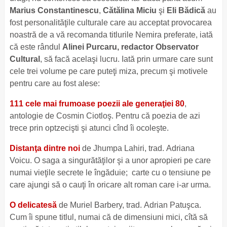
Marius Constantinescu
,
Cătălina Miciu
şi
Eli Bădică
au
fost personalităţile culturale care au acceptat provocarea
noastră de a vă recomanda titlurile Nemira preferate, iată
că este rândul
Alinei Purcaru, redactor Observator
Cultural
, să facă acelaşi lucru. Iată prin urmare care sunt
cele trei volume pe care puteţi miza, precum şi motivele
pentru care au fost alese:
111 cele mai frumoase poezii ale generaţiei 80
,
antologie de Cosmin Ciotloş. Pentru că poezia de azi
trece prin optzecişti şi atunci cînd îi ocoleşte.
Distanţa dintre noi
de Jhumpa Lahiri, trad. Adriana
Voicu. O saga a singurătăţilor şi a unor apropieri pe care
numai vieţile secrete le îngăduie; carte cu o tensiune pe
care ajungi să o cauţi în oricare alt roman care i-ar urma.
O delicatesă
de Muriel Barbery, trad. Adrian Patuşca.
Cum îi spune titlul, numai că de dimensiuni mici, cîtă să