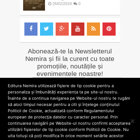
26/02/2024
0
Abonează-te la Newsletterul
Nemira și fii la curent cu toate
promoțiile, noutățile și
evenimentele noastre!
Email
*
Editura Nemira utilizează fişiere de tip cookie pentru a
personaliza și îmbunătăți experiența ta pe site-ul nostru.
Înainte de a continua navigarea pe Website-ul nostru te rugăm
LIBRĂRII online
Alte siteuri
să aloci timpul necesar pentru a citi și înțelege conținutul
»
Librăria Online Nemira
»
Nemira Media
Politicii de Cookie, actualizată conform Regulamentului
»
Nemi
»
Valentin Nicolau
european de protecţia datelor cu caracter personal. Prin
continuarea navigării pe Website-ul nostru confirmi acceptarea
utilizării fişierelor de tip cookie conform Politicii de Cookie. Nu
blog.nemira.ro © 2026. Toate drepturile rezervate.
uita totuși că poți modifica în orice moment setările acestor