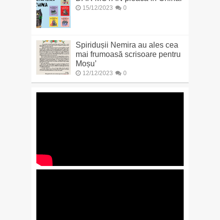
15/12/2023
0
Spiridușii Nemira au ales cea
mai frumoasă scrisoare pentru
Moșu’
12/12/2023
0