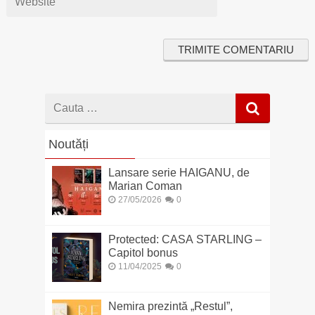
Cauta
dupa
Noutăți
Lansare serie HAIGANU, de
Marian Coman
27/05/2026
0
Protected: CASA STARLING –
Capitol bonus
11/04/2025
0
Nemira prezintă „Restul”,