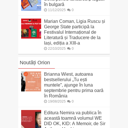
în bulgară
11/12/2025
0
Marian Coman, Ligia Ruscu și
George State participă la
Festivalul Internațional de
Literatură și Traducere de la
Iași, ediția a XIII-a
22/10/2025
0
Noutăți Orion
Brianna Wiest, autoarea
bestsellerului „Tu ești
muntele”, ajunge în luna
septembrie pentru prima oară
în România
19/08/2025
0
Editura Nemira va publica în
această toamnă volumul WE
DID OK, KID: A Memoir, de Sir