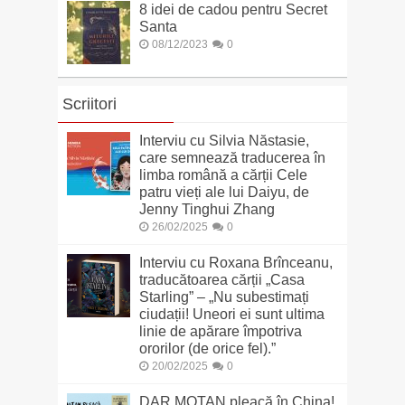
8 idei de cadou pentru Secret
Santa
08/12/2023
0
Scriitori
Interviu cu Silvia Năstasie,
care semnează traducerea în
limba română a cărții Cele
patru vieți ale lui Daiyu, de
Jenny Tinghui Zhang
26/02/2025
0
Interviu cu Roxana Brînceanu,
traducătoarea cărții „Casa
Starling” – „Nu subestimați
ciudații! Uneori ei sunt ultima
linie de apărare împotriva
ororilor (de orice fel).”
20/02/2025
0
DAR MOTAN pleacă în China!