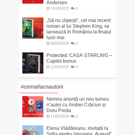
Andersen
15/10/2025
0
„Să nu clipești”, cel mai recent
roman al lui Stephen King, se
lansează în România la finalul
lunii mai
06/05/2025
0
Protected: CASA STARLING –
Capitol bonus
11/04/2025
0
#cemaifacnautorii
Nemira anunță un nou turneu
n’autor cu Andrei Crăciun și
Doru Preda
11/02/2026
0
Elena Vlădăreanu, invitată la
Sofia pentru lansarea „August”