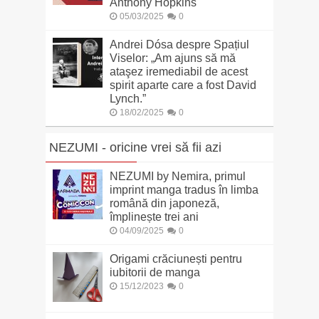
Anthony Hopkins
05/03/2025
0
Andrei Dósa despre Spațiul
Viselor: „Am ajuns să mă
ataşez iremediabil de acest
spirit aparte care a fost David
Lynch.”
18/02/2025
0
NEZUMI - oricine vrei să fii azi
NEZUMI by Nemira, primul
imprint manga tradus în limba
română din japoneză,
împlinește trei ani
04/09/2025
0
Origami crăciunești pentru
iubitorii de manga
15/12/2023
0