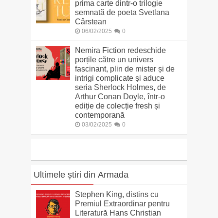
prima carte dintr-o trilogie
semnată de poeta Svetlana
Cârstean
06/02/2025
0
Nemira Fiction redeschide
porțile către un univers
fascinant, plin de mister și de
intrigi complicate și aduce
seria Sherlock Holmes, de
Arthur Conan Doyle, într-o
ediție de colecție fresh și
contemporană
03/02/2025
0
Ultimele știri din Armada
Stephen King, distins cu
Premiul Extraordinar pentru
Literatură Hans Christian