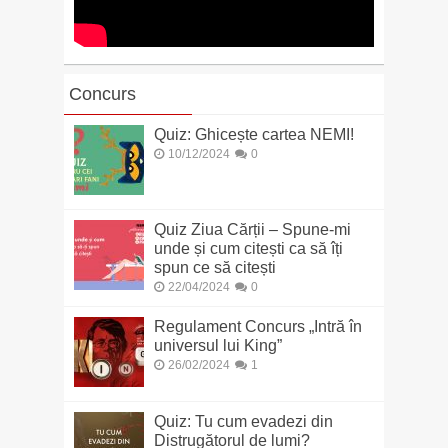
Concurs
Quiz: Ghicește cartea NEMI!
10/12/2024
0
Quiz Ziua Cărții – Spune-mi
unde și cum citești ca să îți
spun ce să citești
22/04/2024
0
Regulament Concurs „Intră în
universul lui King”
26/02/2024
1
Quiz: Tu cum evadezi din
Distrugătorul de lumi?