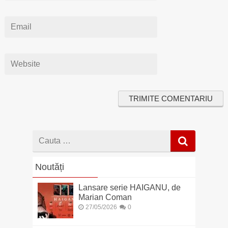
Cauta
dupa
Noutăți
Lansare serie HAIGANU, de
Marian Coman
27/05/2026
0