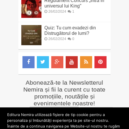
Regulament Concurs „Intră în
universul lui King”
26/02/2024
1
Quiz: Tu cum evadezi din
Distrugătorul de lumi?
26/02/2024
0
Abonează-te la Newsletterul
Nemira și fii la curent cu toate
promoțiile, noutățile și
evenimentele noastre!
Email
*
Editura Nemira utilizează fişiere de tip cookie pentru a
personaliza și îmbunătăți experiența ta pe site-ul nostru.
Înainte de a continua navigarea pe Website-ul nostru te rugăm