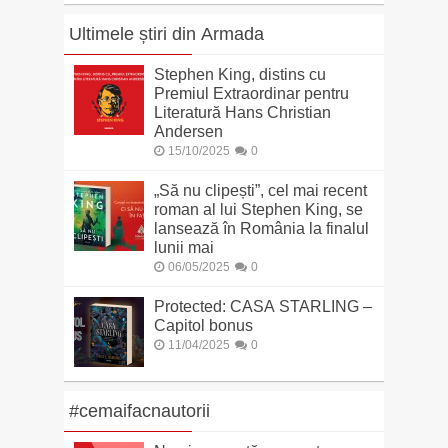
Ultimele știri din Armada
Stephen King, distins cu
Premiul Extraordinar pentru
Literatură Hans Christian
Andersen
15/10/2025
0
„Să nu clipești”, cel mai recent
roman al lui Stephen King, se
lansează în România la finalul
lunii mai
06/05/2025
0
Protected: CASA STARLING –
Capitol bonus
11/04/2025
0
#cemaifacnautorii