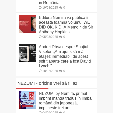
în România
19/08/2025
0
Editura Nemira va publica în
această toamnă volumul WE
DID OK, KID: A Memoir, de Sir
Anthony Hopkins
05/03/2025
0
Andrei Dósa despre Spațiul
Viselor: „Am ajuns să mă
ataşez iremediabil de acest
spirit aparte care a fost David
Lynch.”
18/02/2025
0
NEZUMI - oricine vrei să fii azi
NEZUMI by Nemira, primul
imprint manga tradus în limba
română din japoneză,
împlinește trei ani
04/09/2025
0