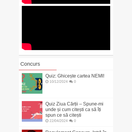
Concurs
Quiz: Ghicește cartea NEMI!
10/12/2024
0
Quiz Ziua Cărții – Spune-mi
unde și cum citești ca să îți
spun ce să citești
22/04/2024
0