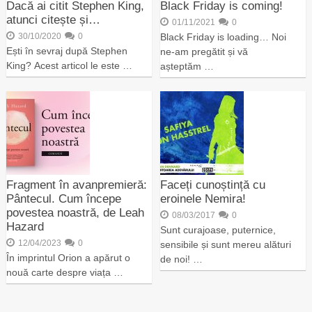
Dacă ai citit Stephen King,
Black Friday is coming!
atunci citește și…
01/11/2021
0
30/10/2020
0
Black Friday is loading… Noi
Ești în sevraj după Stephen
ne-am pregătit și vă
King? Acest articol le este …
așteptăm …
Fragment în avanpremieră:
Faceți cunoștință cu
Pântecul. Cum începe
eroinele Nemira!
povestea noastră, de Leah
08/03/2017
0
Hazard
Sunt curajoase, puternice,
12/04/2023
0
sensibile și sunt mereu alături
În imprintul Orion a apărut o
de noi! …
nouă carte despre viața …