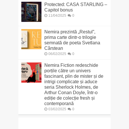
Protected: CASA STARLING –
Capitol bonus
11/04/2025
0
Nemira prezintă „Restul”,
prima carte dintr-o trilogie
semnată de poeta Svetlana
Cârstean
06/02/2025
0
Nemira Fiction redeschide
porțile către un univers
fascinant, plin de mister și de
intrigi complicate și aduce
seria Sherlock Holmes, de
Arthur Conan Doyle, într-o
ediție de colecție fresh și
contemporană
03/02/2025
0