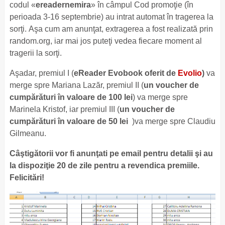
codul «
ereadernemira
» în câmpul Cod promoţie (în
perioada 3-16 septembrie) au intrat automat în tragerea la
sorţi. Aşa cum am anunţat, extragerea a fost realizată prin
random.org, iar mai jos puteţi vedea fiecare moment al
tragerii la sorţi.
Aşadar, premiul I (
eReader Evobook oferit de
Evolio
)
va
merge spre Mariana Lazăr, premiul II (
un voucher de
cumpărături în valoare de 100 lei
) va merge spre
Marinela Kristof, iar premiul III (
un voucher de
cumpărături în valoare de 50 lei
)va merge spre Claudiu
Gilmeanu.
Câştigătorii vor fi anunţati pe email pentru detalii şi au
la dispoziţie 20 de zile pentru a revendica premiile.
Felicitări!