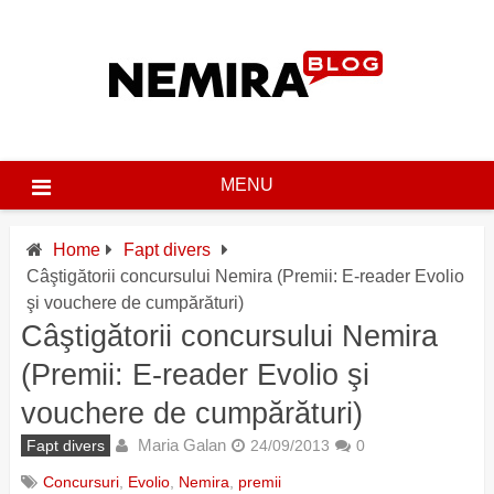
Skip
to
content
MENU
Home
Fapt divers
Câştigătorii concursului Nemira (Premii: E-reader Evolio
şi vouchere de cumpărături)
Câştigătorii concursului Nemira
(Premii: E-reader Evolio şi
vouchere de cumpărături)
Maria Galan
Fapt divers
24/09/2013
0
Concursuri
,
Evolio
,
Nemira
,
premii