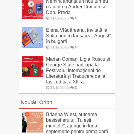
Nemira anunță un nou turneu
n’autor cu Andrei Crăciun și
Doru Preda
11/02/2026
0
Elena Vlădăreanu, invitată la
Sofia pentru lansarea „August”
în bulgară
11/12/2025
0
Marian Coman, Ligia Ruscu și
George State participă la
Festivalul Internațional de
Literatură și Traducere de la
Iași, ediția a XIII-a
22/10/2025
0
Noutăți Orion
Brianna Wiest, autoarea
bestsellerului „Tu ești
muntele”, ajunge în luna
septembrie pentru prima oară