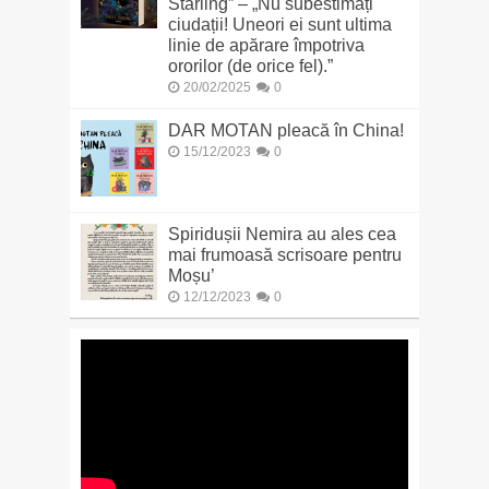
Starling” – „Nu subestimați
ciudații! Uneori ei sunt ultima
linie de apărare împotriva
ororilor (de orice fel).”
20/02/2025
0
DAR MOTAN pleacă în China!
15/12/2023
0
Spiridușii Nemira au ales cea
mai frumoasă scrisoare pentru
Moșu’
12/12/2023
0