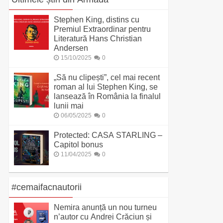
Stephen King, distins cu
Premiul Extraordinar pentru
Literatură Hans Christian
Andersen
15/10/2025
0
„Să nu clipești”, cel mai recent
roman al lui Stephen King, se
lansează în România la finalul
lunii mai
06/05/2025
0
Protected: CASA STARLING –
Capitol bonus
11/04/2025
0
#cemaifacnautorii
Nemira anunță un nou turneu
n’autor cu Andrei Crăciun și