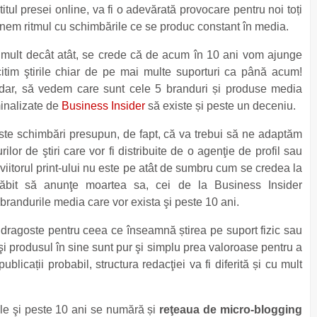
ititul presei online, va fi o adevărată provocare pentru noi toți
inem ritmul cu schimbările ce se produc constant în media.
mult decât atât, se crede că de acum în 10 ani vom ajunge
itim ştirile chiar de pe mai multe suporturi ca până acum!
dar, să vedem care sunt cele 5 branduri și produse media
inalizate de
Business Insider
să existe și peste un deceniu.
te schimbări presupun, de fapt, că va trebui să ne adaptăm
urilor de ştiri care vor fi distribuite de o agenţie de profil sau
viitorul print-ului nu este pe atât de sumbru cum se credea la
răbit să anunţe moartea sa, cei de la Business Insider
 brandurile media care vor exista şi peste 10 ani.
 dragoste pentru ceea ce înseamnă știrea pe suport fizic sau
 şi produsul în sine sunt pur şi simplu prea valoroase pentru a
licații probabil, structura redacţiei va fi diferită și cu mult
rile şi peste 10 ani se numără și
reţeaua de micro-blogging