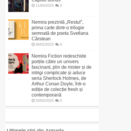
11/04/2025
0
Nemira prezintă „Restul”,
prima carte dintr-o trilogie
semnată de poeta Svetlana
Cârstean
06/02/2025
0
Nemira Fiction redeschide
porțile către un univers
fascinant, plin de mister și de
intrigi complicate și aduce
seria Sherlock Holmes, de
Arthur Conan Doyle, într-o
ediție de colecție fresh și
contemporană
03/02/2025
0
Ultimele știri din Armada