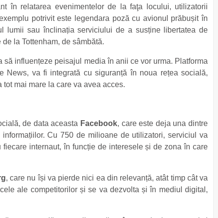
t în relatarea evenimentelor de la faţa locului, utilizatorii
 exemplu potrivit este legendara poză cu avionul prăbușit în
 lumii sau înclinația serviciului de a susține libertatea de
te de la Tottenham, de sâmbătă.
 să influențeze peisajul media în anii ce vor urma. Platforma
le News, va fi integrată cu siguranță în noua rețea socială,
a tot mai mare la care va avea acces.
ocială, de data aceasta
Facebook
, care este deja una dintre
informațiilor. Cu 750 de milioane de utilizatori, serviciul va
tru fiecare internaut, în funcție de interesele și de zona în care
rg
, care nu își va pierde nici ea din relevanță, atât timp cât va
ele ale competitorilor și se va dezvolta și în mediul digital,