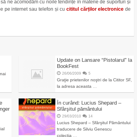
l să ne acomodăm cu noile tendințe în materie de suporturi și
e pe internet sau telefon și cu
cititul cărților electronice
de
Update on Lansare “Pistolarul” la
BookFest
mai
26/06/2009
5
Graţie prietenilor noştri de la Cititor SF,
la adresa aceasta …
e
În curând: Lucius Shepard –
unger
Sfârşitul pământului
29/03/2010
14
Lucius Shepard – Sfârşitul Pământului
ial
traducere de Silviu Genescu
colecţia …