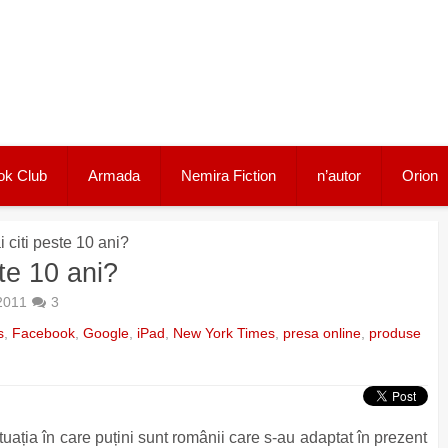
ok Club
Armada
Nemira Fiction
n’autor
Orion
citi peste 10 ani?
te 10 ani?
2011
3
s
,
Facebook
,
Google
,
iPad
,
New York Times
,
presa online
,
produse
ituația în care puțini sunt românii care s-au adaptat în prezent