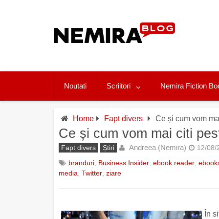
Skip
to
content
Noutati
Scriitori
Nemira Fiction Bo
Home
Fapt divers
Ce și cum vom mai 
Ce și cum vom mai citi pes
Andreea (Nemira)
Fapt divers
Știri
12/08/
branduri
,
Business Insider
,
ebook reader
,
ebook
media
,
Twitter
,
ziare
În s