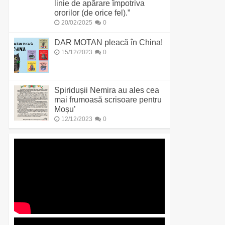
linie de apărare împotriva
ororilor (de orice fel).”
20/02/2025
0
DAR MOTAN pleacă în China!
15/12/2023
0
Spiridușii Nemira au ales cea
mai frumoasă scrisoare pentru
Moșu’
12/12/2023
0