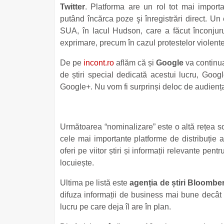
Twitter
. Platforma are un rol tot mai importan
putând încărca poze şi înregistrări direct. Un
SUA, în lacul Hudson, care a făcut înconjurul
exprimare, precum în cazul protestelor violen
De pe
incont.ro
aflăm că și
Google
va continua
de știri special dedicată acestui lucru, Goog
Google+. Nu vom fi surprinși deloc de audienț
Următoarea “nominalizare” este o altă rețea s
cele mai importante platforme de distribuție a 
oferi pe viitor știri și informații relevante pen
locuiește.
Ultima pe listă este
agenția de știri Bloombe
difuza informații de business mai bune decât c
lucru pe care deja îl are în plan.