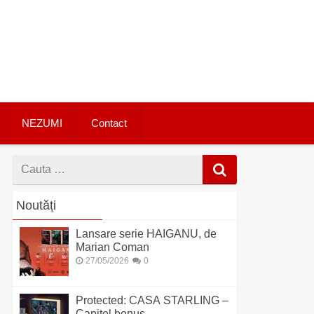
NEZUMI
Contact
Cauta
dupa
Noutăți
Lansare serie HAIGANU, de
Marian Coman
27/05/2026
0
Protected: CASA STARLING –
Capitol bonus