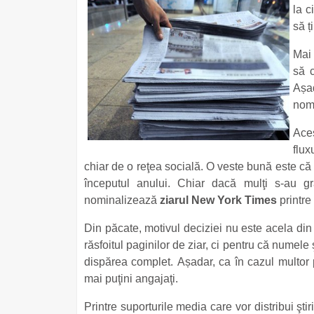
la c
să ț
Mai 
să c
Așa
nom
Aces
flux
chiar de o reţea socială. O veste bună este că 
începutul anului. Chiar dacă mulţi s-au g
nominalizează
ziarul New York Times
printre
Din păcate, motivul deciziei nu este acela din
răsfoitul paginilor de ziar, ci pentru că numele
dispărea complet. Așadar, ca în cazul multor pub
mai puţini angajaţi.
Printre suporturile media care vor distribui şti