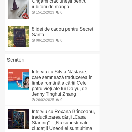
Origami crăciunești pentru
iubitorii de manga
15/12/2023
0
8 idei de cadou pentru Secret
Santa
08/12/2023
0
Scriitori
Interviu cu Silvia Năstasie,
care semnează traducerea în
limba română a cărții Cele
patru vieți ale lui Daiyu, de
Jenny Tinghui Zhang
26/02/2025
0
Interviu cu Roxana Brînceanu,
traducătoarea cărții „Casa
Starling” – „Nu subestimați
ciudații! Uneori ei sunt ultima