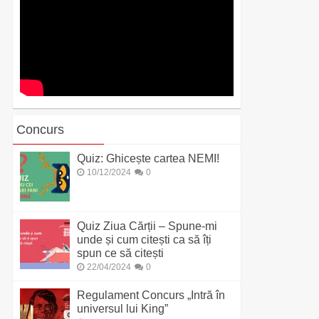
Concurs
Quiz: Ghicește cartea NEMI!
10/12/2024
0
Quiz Ziua Cărții – Spune-mi
unde și cum citești ca să îți
spun ce să citești
22/04/2024
0
Regulament Concurs „Intră în
universul lui King”