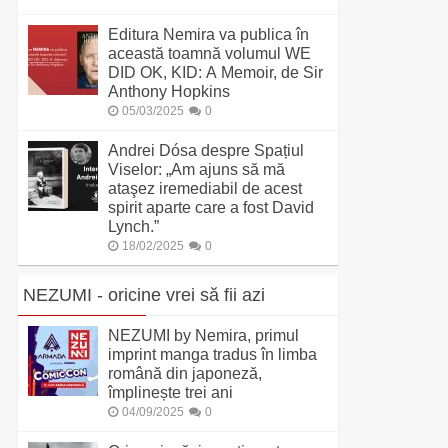
Editura Nemira va publica în
această toamnă volumul WE
DID OK, KID: A Memoir, de Sir
Anthony Hopkins
05/03/2025
0
Andrei Dósa despre Spațiul
Viselor: „Am ajuns să mă
ataşez iremediabil de acest
spirit aparte care a fost David
Lynch.”
18/02/2025
0
NEZUMI - oricine vrei să fii azi
NEZUMI by Nemira, primul
imprint manga tradus în limba
română din japoneză,
împlinește trei ani
04/09/2025
0