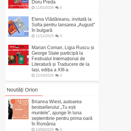
Doru Preda
11/02/2026
0
Elena Vlădăreanu, invitată la
Sofia pentru lansarea „August”
în bulgară
11/12/2025
0
Marian Coman, Ligia Ruscu și
George State participă la
Festivalul Internațional de
Literatură și Traducere de la
Iași, ediția a XIII-a
22/10/2025
0
Noutăți Orion
Brianna Wiest, autoarea
bestsellerului „Tu ești
muntele”, ajunge în luna
septembrie pentru prima oară
în România
19/08/2025
0