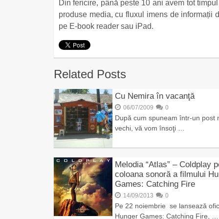
Din fericire, până peste 10 ani avem tot timpu
produse media, cu fluxul imens de informații d
pe E-book reader sau iPad.
Related Posts
Cu Nemira în vacanţă
06/07/2009
0
După cum spuneam într-un post 
vechi, vă vom însoţi …
Melodia “Atlas” – Coldplay p
coloana sonoră a filmului H
Games: Catching Fire
14/09/2013
0
Pe 22 noiembrie se lansează ofic
Hunger Games: Catching Fire, …