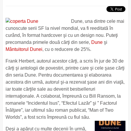
Dune, una dintre cele mai
cunoscute serii SF la nivel mondial, va fi reeditată în
curând, în format hardcover şi cu un design nou. Puteţi
precomanda primele două cărţi din serie,
Dune
şi
Mântuitorul Dunei
, cu o reducere de 25%.
Frank Herbert, autorul acestor cărţi, a scris în jur de 30 de
cărţi şi antologii de povestiri, printre care şi cele şase cărţi
din seria Dune. Pentru documentarea şi elaborarea
acestora din urmă, autorul şi-a rezervat şase ani din viaţă,
iar toate cărţile sale au devenit bestselleruri
internaţionale. A colaborat, împreună cu Bill Ransom, la
romanele “Incidentul Isus”, “Efectul Lazăr” şi ” Factorul
Înălţare”, iar ultimul său roman publicat, “Man of Two
Worlds”, a fost scris împreună cu fiul său.
Deşi a apărut cu multe decenii în urmă,