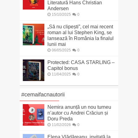
Literatură Hans Christian
Andersen
15/10/2025
0
„Să nu clipești”, cel mai recent
roman al lui Stephen King, se
lansează în România la finalul
lunii mai
06/05/2025
0
Protected: CASA STARLING –
Capitol bonus
11/04/2025
0
#cemaifacnautorii
Nemira anunță un nou turneu
n’autor cu Andrei Crăciun și
Doru Preda
11/02/2026
0
Elena Vlădăreanu, invitată la