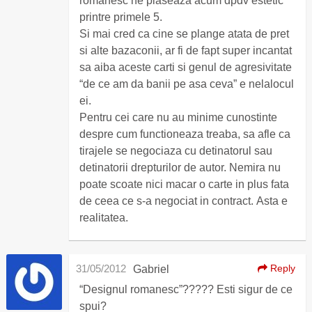
romanesc ne plaseaza acum dpdv estetic
printre primele 5.
Si mai cred ca cine se plange atata de pret
si alte bazaconii, ar fi de fapt super incantat
sa aiba aceste carti si genul de agresivitate
“de ce am da banii pe asa ceva” e nelalocul
ei.
Pentru cei care nu au minime cunostinte
despre cum functioneaza treaba, sa afle ca
tirajele se negociaza cu detinatorul sau
detinatorii drepturilor de autor. Nemira nu
poate scoate nici macar o carte in plus fata
de ceea ce s-a negociat in contract. Asta e
realitatea.
31/05/2012
Reply
Gabriel
“Designul romanesc”????? Esti sigur de ce
spui?