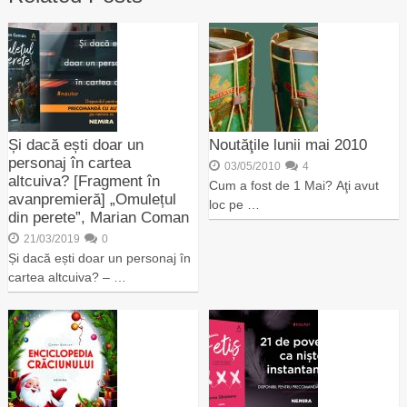
Și dacă ești doar un
Noutăţile lunii mai 2010
personaj în cartea
03/05/2010
4
altcuiva? [Fragment în
Cum a fost de 1 Mai? Aţi avut
avanpremieră] „Omulețul
loc pe …
din perete”, Marian Coman
21/03/2019
0
Și dacă ești doar un personaj în
cartea altcuiva? – …