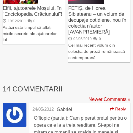
Elfii, ajutoarele Moșului, în
FETIȘ, de Horea
“Enciclopedia Crăciunului”!
Sibișteanu – un volum de
decupaje cotidiene, nou în
19/12/2011
0
colecția n’autor
Astăzi este timpul să aflați
[AVANPREMIERĂ]
micile secrete ale ajutoarelor
02/05/2019
0
lui …
Cel mai recent volum din
colecția de proză românească
contemporană …
14 COMMENTARII
Newer Comments »
24/05/2012
Reply
Gabriel
Offtopic (partial): Cam piperat pretul pentru o
opera ce e la a treia reeditare. Si-apoi ne
miram ca romanii se scalda in manele si