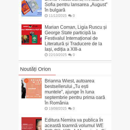
Sofia pentru lansarea „August”
în bulgară
11/12/2025
0
Marian Coman, Ligia Ruscu și
George State participă la
Festivalul Internațional de
Literatură și Traducere de la
Iași, ediția a XIII-a
22/10/2025
0
Noutăți Orion
Brianna Wiest, autoarea
bestsellerului „Tu ești
muntele”, ajunge în luna
septembrie pentru prima oară
în România
19/08/2025
0
Editura Nemira va publica în
această toamnă volumul WE