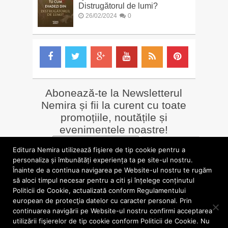
Distrugătorul de lumi?
26/02/2024
0
Abonează-te la Newsletterul
Nemira și fii la curent cu toate
promoțiile, noutățile și
evenimentele noastre!
Email
*
Editura Nemira utilizează fişiere de tip cookie pentru a
personaliza și îmbunătăți experiența ta pe site-ul nostru.
Înainte de a continua navigarea pe Website-ul nostru te rugăm
LIBRĂRII online
Alte siteuri
să aloci timpul necesar pentru a citi și înțelege conținutul
»
Librăria Online Nemira
»
Nemira Media
Politicii de Cookie, actualizată conform Regulamentului
»
Nemi
»
Valentin Nicolau
european de protecţia datelor cu caracter personal. Prin
continuarea navigării pe Website-ul nostru confirmi acceptarea
utilizării fişierelor de tip cookie conform Politicii de Cookie. Nu
blog.nemira.ro © 2026. Toate drepturile rezervate.