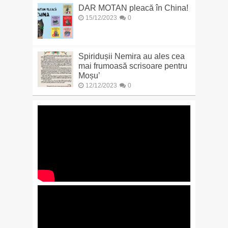
DAR MOTAN pleacă în China!
15/12/2023
0
Spiridușii Nemira au ales cea
mai frumoasă scrisoare pentru
Moșu’
12/12/2023
0