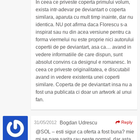
In ceea ce priveste coperta primului volum,
exista intr-adevar pe deviantart o coperta
similara, aparuta cu mult timp inainte, dar nu
identica. NU pot afirma daca Florescu s-a
inspirat sau nu din acea versiune pentru ca
forma viermelui nu este proprie nici autorului
copertii de pe deviantart, asa ca… avand in
vedere informatiile de care dispun, sunt
absolut convins ca designul e romanesc. In
ceea ce priveste originalitatea, e discutabil
avand in vedere existenta unei coperti
similare. Coperta de pe deviantart insa nu a
fost una publicata ci doar un artwork al unui
fan.
31/05/2012
Reply
Bogdan Udrescu
@SOL – esti sigur ca oferta a fost buna? mie
mi se pare sarita rau peste normal. dar asta