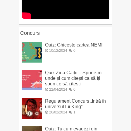
Concurs
Quiz: Ghicește cartea NEMI!
10/12/2024
0
Quiz Ziua Cărții – Spune-mi
unde și cum citești ca să îți
spun ce să citești
22/04/2024
0
Regulament Concurs „Intră în
universul lui King”
26/02/2024
1
Quiz: Tu cum evadezi din