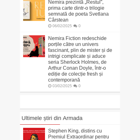
Nemira prezintă „Restul”,
prima carte dintr-o trilogie
semnată de poeta Svetlana
Cârstean
06/02/2025
0
Nemira Fiction redeschide
porțile către un univers
fascinant, plin de mister și de
intrigi complicate și aduce
seria Sherlock Holmes, de
Arthur Conan Doyle, într-o
ediție de colecție fresh și
contemporană
03/02/2025
0
Ultimele știri din Armada
Stephen King, distins cu
Premiul Extraordinar pentru