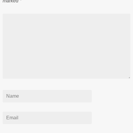
marked
*