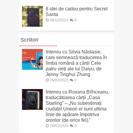
8 idei de cadou pentru Secret
Santa
08/12/2023
0
Scriitori
Interviu cu Silvia Năstasie,
care semnează traducerea în
limba română a cărții Cele
patru vieți ale lui Daiyu, de
Jenny Tinghui Zhang
26/02/2025
0
Interviu cu Roxana Brînceanu,
traducătoarea cărții „Casa
Starling” – „Nu subestimați
ciudații! Uneori ei sunt ultima
linie de apărare împotriva
ororilor (de orice fel).”
20/02/2025
0