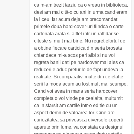
ca m-am trezit tarziu ca o vreau in biblioteca,
desi am mai citit-o cu ani in urma cand eram
la liceu. Iar acum deja am precomandat
primele doua hard-cover-uri fiindca o carte
cartonata arata si altfel intr-un raft dar se
citeste si mult mai bine. Nu regret efortul de
a obtine fiecare carticica din seria brosata
chiar daca mi-a scos peri albi si nu voi
regreta banii dati pe hardcover mai ales ca
reducerile aduc preturile de fapt undeva la
realitate. Si comparativ, multe din celelalte
serii la moda acum au fost mult mai scumpe.
Cand voi avea in mana seria hardcover
completa o voi vinde pe cealalta, multumit
ca in sfarsit am cartile intr-o editie cu un
aspect demn de valoarea lor. Cine are
curiozitatea sa priveasca diversele coperti
aparute prin lume, va constata ca designul