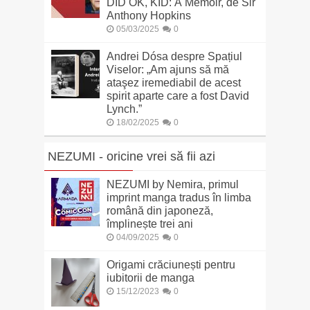
DID OK, KID: A Memoir, de Sir
Anthony Hopkins
05/03/2025
0
Andrei Dósa despre Spațiul
Viselor: „Am ajuns să mă
ataşez iremediabil de acest
spirit aparte care a fost David
Lynch.”
18/02/2025
0
NEZUMI - oricine vrei să fii azi
NEZUMI by Nemira, primul
imprint manga tradus în limba
română din japoneză,
împlinește trei ani
04/09/2025
0
Origami crăciunești pentru
iubitorii de manga
15/12/2023
0