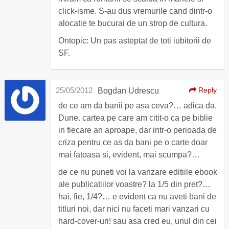
click-isme. S-au dus vremurile cand dintr-o
alocatie te bucurai de un strop de cultura.
Ontopic: Un pas asteptat de toti iubitorii de
SF.
25/05/2012
Reply
Bogdan Udrescu
de ce am da banii pe asa ceva?… adica da,
Dune. cartea pe care am citit-o ca pe biblie
in fiecare an aproape, dar intr-o perioada de
criza pentru ce as da bani pe o carte doar
mai fatoasa si, evident, mai scumpa?…
de ce nu puneti voi la vanzare editiile ebook
ale publicatiilor voastre? la 1/5 din pret?…
hai, fie, 1/4?… e evident ca nu aveti bani de
titluri noi, dar nici nu faceti mari vanzari cu
hard-cover-uri! sau asa cred eu, unul din cei