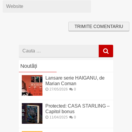
Cauta
dupa
Noutăți
Lansare serie HAIGANU, de
Marian Coman
27/05/2026
0
Protected: CASA STARLING –
Capitol bonus
11/04/2025
0