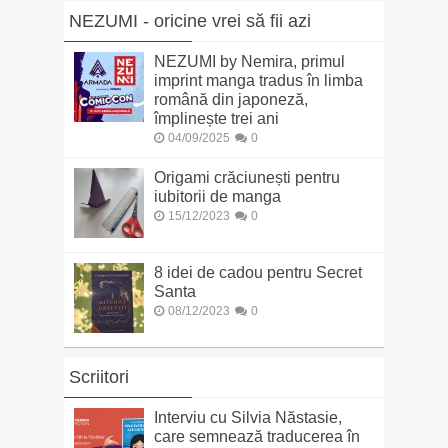
NEZUMI - oricine vrei să fii azi
NEZUMI by Nemira, primul
imprint manga tradus în limba
română din japoneză,
împlinește trei ani
04/09/2025
0
Origami crăciunești pentru
iubitorii de manga
15/12/2023
0
8 idei de cadou pentru Secret
Santa
08/12/2023
0
Scriitori
Interviu cu Silvia Năstasie,
care semnează traducerea în