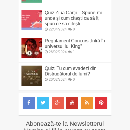
Quiz Ziua Cărții – Spune-mi
unde și cum citești ca să îți
spun ce să citești
22/04/2024
0
Regulament Concurs „Intră în
universul lui King”
26/02/2024
1
Quiz: Tu cum evadezi din
Distrugătorul de lumi?
26/02/2024
0
Abonează-te la Newsletterul