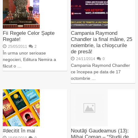
Fii Regele Celor Șapte
Campania Raymond
Regate!
Chandler ia final mâine, 25
noiembrie, la chioşcurile
25/05/2011
2
de presă!
În urma unor serioase
24/11/2014
0
negocieri, Editura Nemira a
Campania Raymond Chandler
făcut o …
ce începea pe data de 17
octombrie …
#decitit în mai
Noutăţi Gaudeamus (13):
Mihai Coman – “Studii de