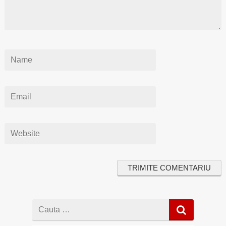
Cauta
dupa