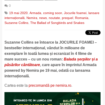
0
19 mai 2020
,
Armada
,
coming soon
,
Jocurile foamei
,
lansare
internațională
,
Nemira
,
news
,
noutate
,
prequel
,
Romania
,
Suzanne Collins
,
The Ballad of Songbirds and Snakes
Suzanne Collins se întoarce la JOCURILE FOAMEI –
bestseller internațional, vândut în milioane de
exemplare în toată lumea și ecranizat în 4 filme de
mare succes – cu un nou roman:
Balada șerpilor și a
păsărilor cântătoare
, care apare în imprintul Armada
powered by Nemira pe 19 mai, odată cu lansarea
internațională.
Cartea este la
precomandă pe nemira.ro
.