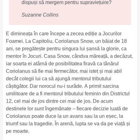
dispuși să mergem pentru supraviețuire?
Suzanne Collins
E dimineața în care începe a zecea ediție a Jocurilor
Foamei. La Capitoliu, Coriolanus Snow, un băiat de 18
ani, se pregătește pentru singura lui șansă la glorie, ca
mentor în Jocuri. Casa Snow, cândva măreață, a decăzut,
iar soarta ei atârnă de posibilitatea firavă ca tânărul
Coriolanus să fie mai fermecător, mai isteț și mai abil
decât colegii lui ca să ajungă mentorul tributului
câștigător. Dar norocul nu-i surâde. A primit sarcina
umilitoare de a fi mentorul tributului feminin din Districtul
12, cel mai de jos dintre cei mai de jos. De acum
destinele lor sunt îngemănate – fiecare decizie luată de
Coriolanus poate duce la un avans sau la un eșec, la
triumf sau la tragedie. În arenă, lupta se va da pe viață și
pe moarte.