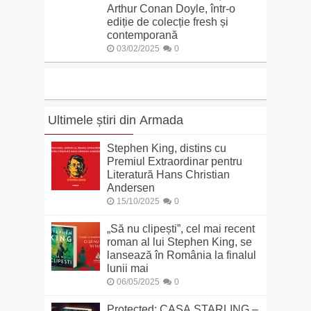
Arthur Conan Doyle, într-o
ediție de colecție fresh și
contemporană
03/02/2025
0
Ultimele știri din Armada
Stephen King, distins cu
Premiul Extraordinar pentru
Literatură Hans Christian
Andersen
15/10/2025
0
„Să nu clipești”, cel mai recent
roman al lui Stephen King, se
lansează în România la finalul
lunii mai
06/05/2025
0
Protected: CASA STARLING –