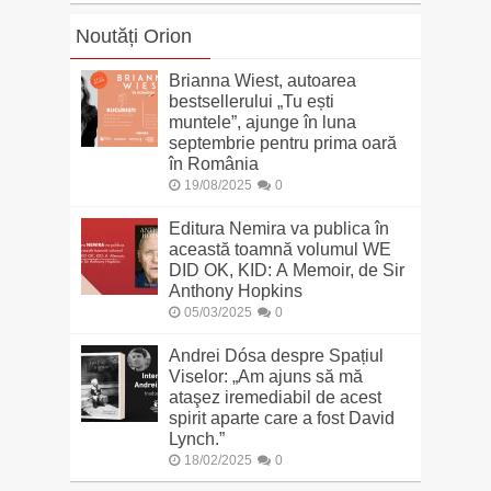
Noutăți Orion
Brianna Wiest, autoarea
bestsellerului „Tu ești
muntele”, ajunge în luna
septembrie pentru prima oară
în România
19/08/2025
0
Editura Nemira va publica în
această toamnă volumul WE
DID OK, KID: A Memoir, de Sir
Anthony Hopkins
05/03/2025
0
Andrei Dósa despre Spațiul
Viselor: „Am ajuns să mă
ataşez iremediabil de acest
spirit aparte care a fost David
Lynch.”
18/02/2025
0