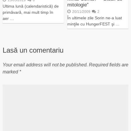
15/05/2019
0
mitologie”
Ultima lună (calendaristică) de
20/11/2009
2
primăvară, mai mult timp în
În ultimele zile Sorin ne-a luat
aer …
minţile cu HungerFEST şi …
Lasă un comentariu
Your email address will not be published.
Required fields are
marked
*