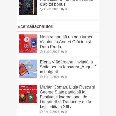
Capitol bonus
11/04/2025
0
#cemaifacnautorii
Nemira anunță un nou turneu
n’autor cu Andrei Crăciun și
Doru Preda
11/02/2026
0
Elena Vlădăreanu, invitată la
Sofia pentru lansarea „August”
în bulgară
11/12/2025
0
Marian Coman, Ligia Ruscu și
George State participă la
Festivalul Internațional de
Literatură și Traducere de la
Iași, ediția a XIII-a
22/10/2025
0