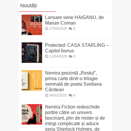
Noutăți
Lansare serie HAIGANU, de
Marian Coman
27/05/2026
0
Protected: CASA STARLING –
Capitol bonus
11/04/2025
0
Nemira prezintă „Restul”,
prima carte dintr-o trilogie
semnată de poeta Svetlana
Cârstean
06/02/2025
0
Nemira Fiction redeschide
porțile către un univers
fascinant, plin de mister și de
intrigi complicate și aduce
seria Sherlock Holmes, de