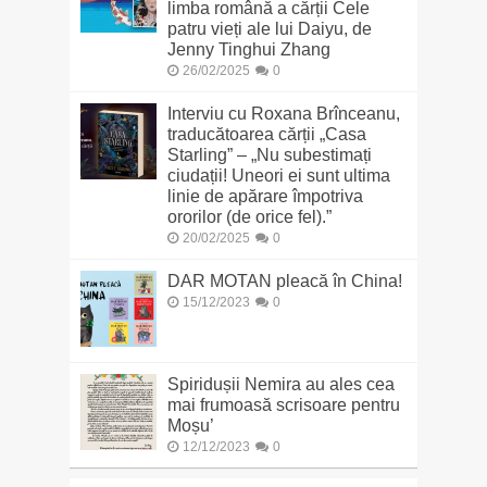
limba română a cărții Cele
patru vieți ale lui Daiyu, de
Jenny Tinghui Zhang
26/02/2025
0
Interviu cu Roxana Brînceanu,
traducătoarea cărții „Casa
Starling” – „Nu subestimați
ciudații! Uneori ei sunt ultima
linie de apărare împotriva
ororilor (de orice fel).”
20/02/2025
0
DAR MOTAN pleacă în China!
15/12/2023
0
Spiridușii Nemira au ales cea
mai frumoasă scrisoare pentru
Moșu’
12/12/2023
0