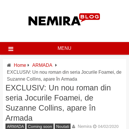
Skip
to
content
MENU
Home
ARMADA
EXCLUSIV: Un nou roman din seria Jocurile Foamei, de
Suzanne Collins, apare în Armada
EXCLUSIV: Un nou roman din
seria Jocurile Foamei, de
Suzanne Collins, apare în
Armada
Nemira
ARMADA
Coming soon
Noutati
04/02/2020