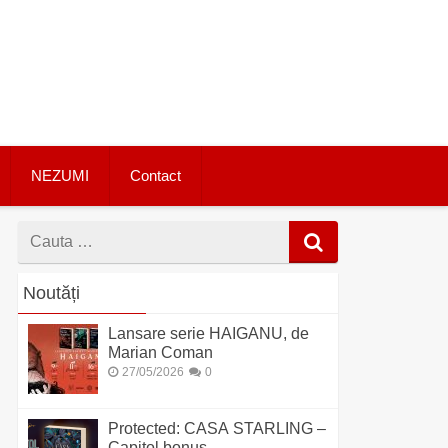
NEZUMI
Contact
Cauta
dupa
Noutăți
Lansare serie HAIGANU, de
Marian Coman
27/05/2026
0
Protected: CASA STARLING –
Capitol bonus