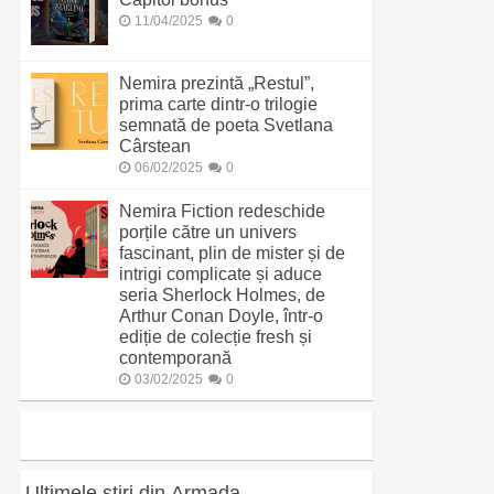
11/04/2025
0
Nemira prezintă „Restul”,
prima carte dintr-o trilogie
semnată de poeta Svetlana
Cârstean
06/02/2025
0
Nemira Fiction redeschide
porțile către un univers
fascinant, plin de mister și de
intrigi complicate și aduce
seria Sherlock Holmes, de
Arthur Conan Doyle, într-o
ediție de colecție fresh și
contemporană
03/02/2025
0
Ultimele știri din Armada