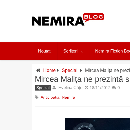
Skip
to
content
Noutati
Scriitori
Nemira Fiction Bo
Home
Special
Mircea Malița ne prez
Mircea Malița ne prezintă s
Evelina Cățoi
Special
18/11/2012
0
Anticipatia
,
Nemira