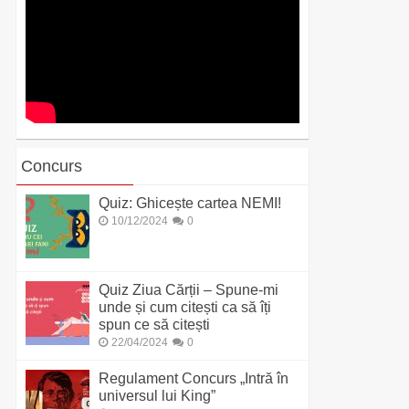
Concurs
Quiz: Ghicește cartea NEMI!
10/12/2024
0
Quiz Ziua Cărții – Spune-mi
unde și cum citești ca să îți
spun ce să citești
22/04/2024
0
Regulament Concurs „Intră în
universul lui King”