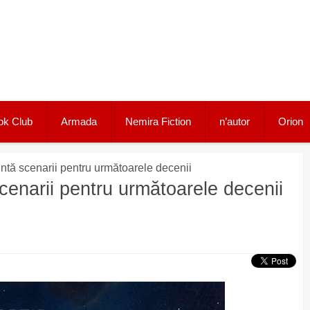
ok Club
Armada
Nemira Fiction
n’autor
Orion
intă scenarii pentru următoarele decenii
cenarii pentru următoarele decenii