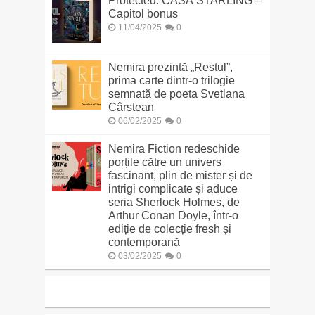
Protected: CASA STARLING –
Capitol bonus
11/04/2025
0
Nemira prezintă „Restul”,
prima carte dintr-o trilogie
semnată de poeta Svetlana
Cârstean
06/02/2025
0
Nemira Fiction redeschide
porțile către un univers
fascinant, plin de mister și de
intrigi complicate și aduce
seria Sherlock Holmes, de
Arthur Conan Doyle, într-o
ediție de colecție fresh și
contemporană
03/02/2025
0