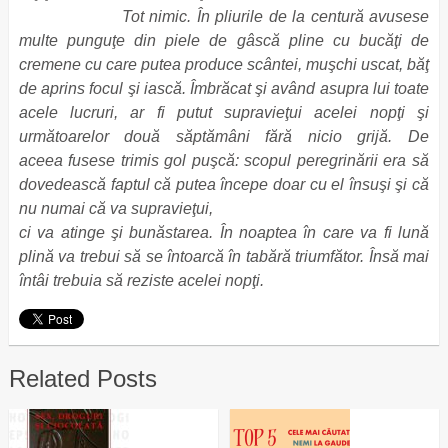
Tot nimic. În pliurile de la centură avusese
multe punguţe din piele de gâscă pline cu bucăţi de
cremene cu care putea produce scântei, muşchi uscat, băţ
de aprins focul şi iască. Îmbrăcat şi având asupra lui toate
acele lucruri, ar fi putut supravieţui acelei nopţi şi
următoarelor două săptămâni fără nicio grijă. De
aceea fusese trimis gol puşcă: scopul peregrinării era să
dovedească faptul că putea începe doar cu el însuşi şi că
nu numai că va supravieţui,
ci va atinge şi bunăstarea. În noaptea în care va fi lună
plină va trebui să se întoarcă în tabără triumfător. Însă mai
întâi trebuia să reziste acelei nopţi.
Related Posts