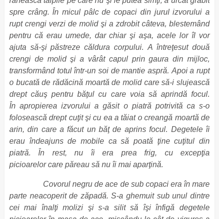
rănească tălpile pe care nu şi le putea simţi, a urcat grăbit
spre crâng. În micul pâlc de copaci din jurul izvorului a
rupt crengi verzi de molid şi a zdrobit câteva, blestemând
pentru că erau umede, dar chiar şi aşa, acele lor îl vor
ajuta să-şi păstreze căldura corpului. A întreţesut două
crengi de molid şi a vârât capul prin gaura din mijloc,
transformând totul într-un soi de mantie aspră. Apoi a rupt
o bucată de rădăcină moartă de molid care să-i slujească
drept căuş pentru băţul cu care voia să aprindă focul.
În apropierea izvorului a găsit o piatră potrivită ca s-o
folosească drept cuţit şi cu ea a tăiat o creangă moartă de
arin, din care a făcut un băţ de aprins focul. Degetele îi
erau îndeajuns de mobile ca să poată ţine cuţitul din
piatră. În rest, nu îi era prea frig, cu excepţia
picioarelor care păreau să nu îi mai aparţină.
Covorul negru de ace de sub copaci era în mare
parte neacoperit de zăpadă. S-a ghemuit sub unul dintre
cei mai înalţi molizi şi s-a silit să îşi înfigă degetele