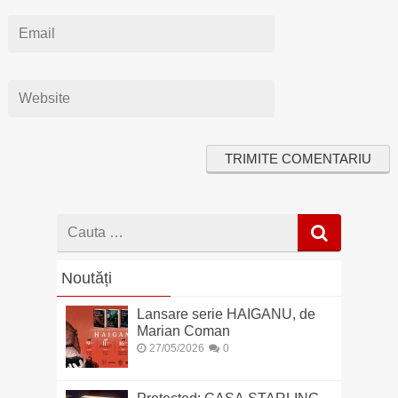
Cauta
dupa
Noutăți
Lansare serie HAIGANU, de
Marian Coman
27/05/2026
0