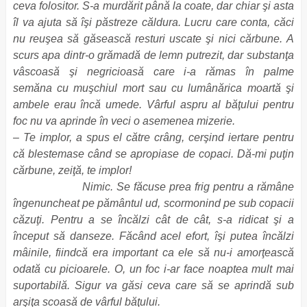
ceva folositor. S-a murdărit până la coate, dar chiar şi asta
îl va ajuta să îşi păstreze căldura. Lucru care conta, căci
nu reuşea să găsească resturi uscate şi nici cărbune. A
scurs apa dintr-o grămadă de lemn putrezit, dar substanţa
vâscoasă şi negricioasă care i-a rămas în palme
semăna cu muşchiul mort sau cu lumânărica moartă şi
ambele erau încă umede. Vârful aspru al băţului pentru
foc nu va aprinde în veci o asemenea mizerie.
– Te implor, a spus el către crâng, cerşind iertare pentru
că blestemase când se apropiase de copaci. Dă-mi puţin
cărbune, zeiţă, te implor!
Nimic. Se făcuse prea frig pentru a rămâne
îngenuncheat pe pământul ud, scormonind pe sub copacii
căzuţi. Pentru a se încălzi cât de cât, s-a ridicat şi a
început să danseze. Făcând acel efort, îşi putea încălzi
mâinile, fiindcă era important ca ele să nu-i amorţească
odată cu picioarele. O, un foc i-ar face noaptea mult mai
suportabilă. Sigur va găsi ceva care să se aprindă sub
arşiţa scoasă de vârful băţului.