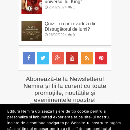
universul lui King”
26/02/2024
1
Quiz: Tu cum evadezi din
Distrugătorul de lumi?
26/02/2024
0
Abonează-te la Newsletterul
Nemira și fii la curent cu toate
promoțiile, noutățile și
evenimentele noastre!
Email
*
Editura Nemira utilizează fişiere de tip cookie pentru a
personaliza și îmbunătăți experiența ta pe site-ul nostru.
Înainte de a continua navigarea pe Website-ul nostru te rugăm
LIBRĂRII online
Alte siteuri
să aloci timpul necesar pentru a citi și înțelege conținutul