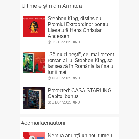
Ultimele știri din Armada
Stephen King, distins cu
Premiul Extraordinar pentru
Literatură Hans Christian
Andersen
15/10/2025
0
„Să nu clipești”, cel mai recent
roman al lui Stephen King, se
lansează în România la finalul
lunii mai
06/05/2025
0
Protected: CASA STARLING –
Capitol bonus
11/04/2025
0
#cemaifacnautorii
Nemira anunță un nou turneu