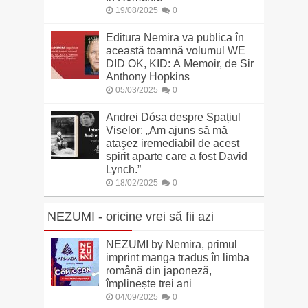
19/08/2025
0
Editura Nemira va publica în
această toamnă volumul WE
DID OK, KID: A Memoir, de Sir
Anthony Hopkins
05/03/2025
0
Andrei Dósa despre Spațiul
Viselor: „Am ajuns să mă
ataşez iremediabil de acest
spirit aparte care a fost David
Lynch.”
18/02/2025
0
NEZUMI - oricine vrei să fii azi
NEZUMI by Nemira, primul
imprint manga tradus în limba
română din japoneză,
împlinește trei ani
04/09/2025
0