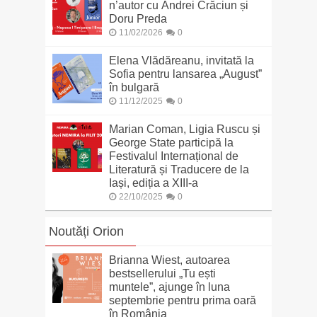
n’autor cu Andrei Crăciun și
Doru Preda
11/02/2026
0
Elena Vlădăreanu, invitată la
Sofia pentru lansarea „August”
în bulgară
11/12/2025
0
Marian Coman, Ligia Ruscu și
George State participă la
Festivalul Internațional de
Literatură și Traducere de la
Iași, ediția a XIII-a
22/10/2025
0
Noutăți Orion
Brianna Wiest, autoarea
bestsellerului „Tu ești
muntele”, ajunge în luna
septembrie pentru prima oară
în România