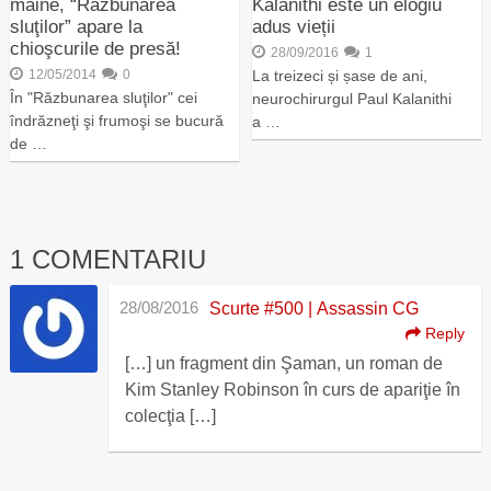
mâine, “Răzbunarea
Kalanithi este un elogiu
sluţilor” apare la
adus vieții
chioşcurile de presă!
28/09/2016
1
12/05/2014
0
La treizeci și șase de ani,
În "Răzbunarea sluţilor" cei
neurochirurgul Paul Kalanithi
îndrăzneţi şi frumoşi se bucură
a …
de …
1 COMENTARIU
28/08/2016
Scurte #500 | Assassin CG
Reply
[…] un fragment din Şaman, un roman de
Kim Stanley Robinson în curs de apariţie în
colecţia […]