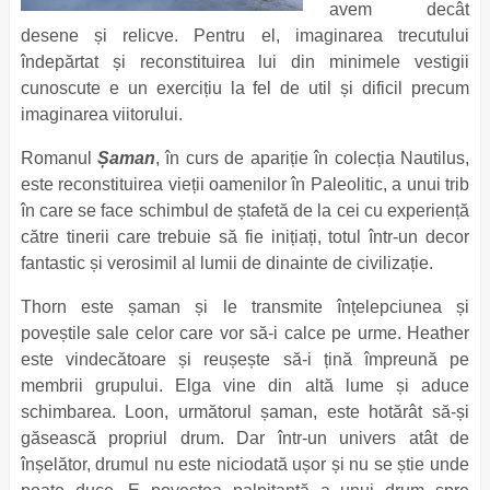
avem decât
desene și relicve. Pentru el, imaginarea trecutului
îndepărtat și reconstituirea lui din minimele vestigii
cunoscute e un exercițiu la fel de util și dificil precum
imaginarea viitorului.
Romanul
Șaman
, în curs de apariție în colecția Nautilus,
este reconstituirea vieții oamenilor în Paleolitic, a unui trib
în care se face schimbul de ștafetă de la cei cu experiență
către tinerii care trebuie să fie inițiați, totul într-un decor
fantastic și verosimil al lumii de dinainte de civilizație.
Thorn este șaman și le transmite înțelepciunea și
poveștile sale celor care vor să-i calce pe urme. Heather
este vindecătoare și reușește să-i țină împreună pe
membrii grupului. Elga vine din altă lume și aduce
schimbarea. Loon, următorul șaman, este hotărât să-și
găsească propriul drum. Dar într-un univers atât de
înșelător, drumul nu este niciodată ușor și nu se știe unde