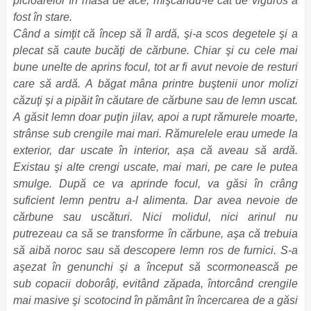
picioarelor în masa de ace, mişcându-le cât de viguros a
fost în stare.
Când a simţit că încep să îl ardă, şi-a scos degetele şi a
plecat să caute bucăţi de cărbune. Chiar şi cu cele mai
bune unelte de aprins focul, tot ar fi avut nevoie de resturi
care să ardă. A băgat mâna printre buştenii unor molizi
căzuţi şi a pipăit în căutare de cărbune sau de lemn uscat.
A găsit lemn doar puţin jilav, apoi a rupt rămurele moarte,
strânse sub crengile mai mari. Rămurelele erau umede la
exterior, dar uscate în interior, așa că aveau să ardă.
Existau şi alte crengi uscate, mai mari, pe care le putea
smulge. După ce va aprinde focul, va găsi în crâng
suficient lemn pentru a-l alimenta. Dar avea nevoie de
cărbune sau uscături. Nici molidul, nici arinul nu
putrezeau ca să se transforme în cărbune, aşa că trebuia
să aibă noroc sau să descopere lemn ros de furnici. S-a
aşezat în genunchi şi a început să scormonească pe
sub copacii doborâţi, evitând zăpada, întorcând crengile
mai masive şi scotocind în pământ în încercarea de a găsi