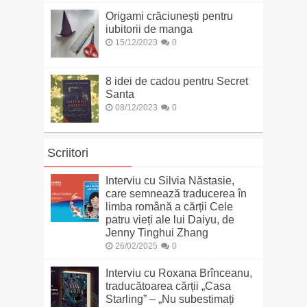
Origami crăciunești pentru
iubitorii de manga
15/12/2023
0
8 idei de cadou pentru Secret
Santa
08/12/2023
0
Scriitori
Interviu cu Silvia Năstasie,
care semnează traducerea în
limba română a cărții Cele
patru vieți ale lui Daiyu, de
Jenny Tinghui Zhang
26/02/2025
0
Interviu cu Roxana Brînceanu,
traducătoarea cărții „Casa
Starling” – „Nu subestimați