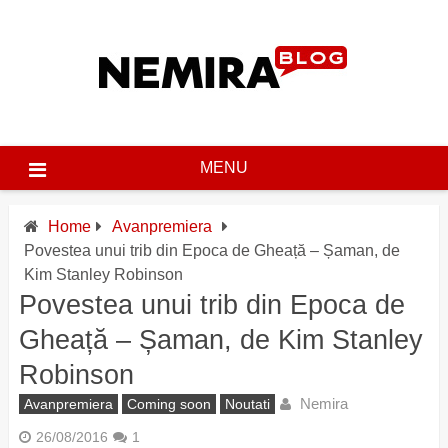
Skip
to
content
MENU
Home
Avanpremiera
Povestea unui trib din Epoca de Gheață – Șaman, de
Kim Stanley Robinson
Povestea unui trib din Epoca de
Gheață – Șaman, de Kim Stanley
Robinson
Nemira
Avanpremiera
Coming soon
Noutati
26/08/2016
1