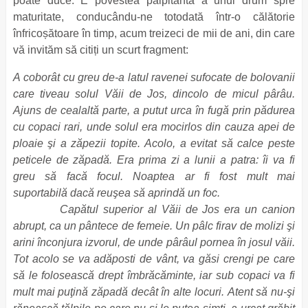
poate duce. E povestea palpitantă a unui drum spre
maturitate, conducându-ne totodată într-o călătorie
înfricoșătoare în timp, acum treizeci de mii de ani, din care
vă invităm să citiți un scurt fragment:
A coborât cu greu de-a latul ravenei sufocate de bolovanii
care tiveau solul Văii de Jos, dincolo de micul pârâu.
Ajuns de cealaltă parte, a putut urca în fugă prin pădurea
cu copaci rari, unde solul era mocirlos din cauza apei de
ploaie şi a zăpezii topite. Acolo, a evitat să calce peste
peticele de zăpadă. Era prima zi a lunii a patra: îi va fi
greu să facă focul. Noaptea ar fi fost mult mai
suportabilă dacă reuşea să aprindă un foc.
Capătul superior al Văii de Jos era un canion
abrupt, ca un pântece de femeie. Un pâlc firav de molizi şi
arini înconjura izvorul, de unde pârâul pornea în josul văii.
Tot acolo se va adăposti de vânt, va găsi crengi pe care
să le folosească drept îmbrăcăminte, iar sub copaci va fi
mult mai puţină zăpadă decât în alte locuri. Atent să nu-şi