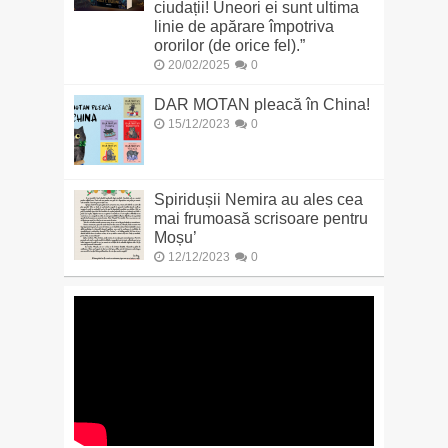
ciudații! Uneori ei sunt ultima
linie de apărare împotriva
ororilor (de orice fel).”
20/02/2025
0
DAR MOTAN pleacă în China!
15/12/2023
0
Spiridușii Nemira au ales cea
mai frumoasă scrisoare pentru
Moșu’
12/12/2023
0