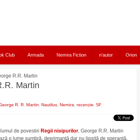
ok Club
Armada
Nemira Fiction
n’autor
Orion
George R.R. Martin
R.R. Martin
George R. R. Martin
,
Nautilus
,
Nemira
,
recenzie
,
SF
olumul de povestiri
Regii nisipurilor
, George R.R. Martin
ază o lume sumbră, deprimantă dar nu lipsită de speranță.