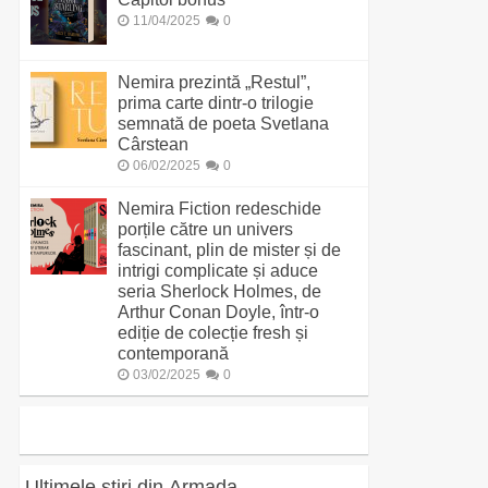
11/04/2025
0
Nemira prezintă „Restul”,
prima carte dintr-o trilogie
semnată de poeta Svetlana
Cârstean
06/02/2025
0
Nemira Fiction redeschide
porțile către un univers
fascinant, plin de mister și de
intrigi complicate și aduce
seria Sherlock Holmes, de
Arthur Conan Doyle, într-o
ediție de colecție fresh și
contemporană
03/02/2025
0
Ultimele știri din Armada