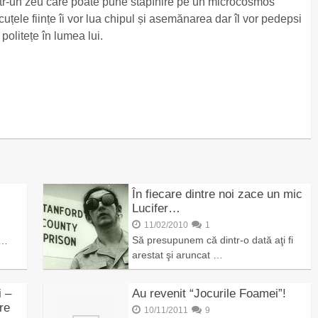
într-un zeu care poate pune stăpînire pe un microcosmos
cuțele ființe îi vor lua chipul și asemănarea dar îl vor pedepsi
politețe în lumea lui.
În fiecare dintre noi zace un mic
Lucifer…
11/02/2010
1
Să presupunem că dintr-o dată aţi fi
 …
arestat şi aruncat …
i –
Au revenit “Jocurile Foamei”!
re
10/11/2011
9