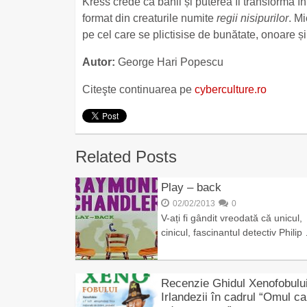
Kress crede că banii și puterea îl transformă 
format din creaturile numite
regii nisipurilor
. Mi
pe cel care se plictisise de bunătate, onoare și 
Autor:
George Hari Popescu
Citeşte continuarea pe
cyberculture.ro
Related Posts
Play – back
02/02/2013
0
V-ați fi gândit vreodată că unicul,
cinicul, fascinantul detectiv Philip
Recenzie Ghidul Xenofobulu
Irlandezii în cadrul “Omul ca