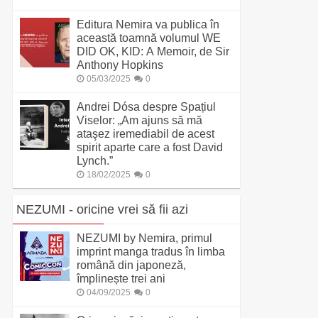
Editura Nemira va publica în
această toamnă volumul WE
DID OK, KID: A Memoir, de Sir
Anthony Hopkins
05/03/2025
0
Andrei Dósa despre Spațiul
Viselor: „Am ajuns să mă
ataşez iremediabil de acest
spirit aparte care a fost David
Lynch.”
18/02/2025
0
NEZUMI - oricine vrei să fii azi
NEZUMI by Nemira, primul
imprint manga tradus în limba
română din japoneză,
împlinește trei ani
04/09/2025
0