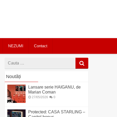
NEZUMI
Contact
Cauta
dupa
Noutăți
Lansare serie HAIGANU, de
Marian Coman
27/05/2026
0
Protected: CASA STARLING –
Capitol bonus