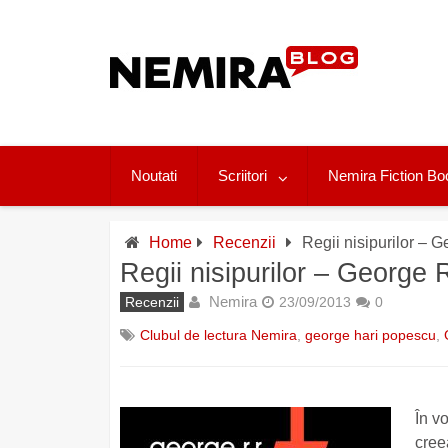
Skip
to
content
Noutati
Scriitori
Nemira Fiction Bo
Home
Recenzii
Regii nisipurilor – 
Regii nisipurilor – George 
Nemira
Recenzii
23/09/2013
0
Clubul de lectura Nemira
,
george hari popescu
,
În v
cree