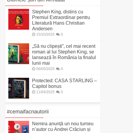
Stephen King, distins cu
Premiul Extraordinar pentru
Literatură Hans Christian
Andersen
15/10/2025
0
„Să nu clipești”, cel mai recent
roman al lui Stephen King, se
lansează în România la finalul
lunii mai
06/05/2025
0
Protected: CASA STARLING –
Capitol bonus
11/04/2025
0
#cemaifacnautorii
Nemira anunță un nou turneu
n’autor cu Andrei Crăciun și