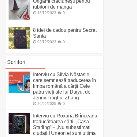
Origami crăciunești pentru
iubitorii de manga
15/12/2023
0
8 idei de cadou pentru Secret
Santa
08/12/2023
0
Scriitori
Interviu cu Silvia Năstasie,
care semnează traducerea în
limba română a cărții Cele
patru vieți ale lui Daiyu, de
Jenny Tinghui Zhang
26/02/2025
0
Interviu cu Roxana Brînceanu,
traducătoarea cărții „Casa
Starling” – „Nu subestimați
ciudații! Uneori ei sunt ultima