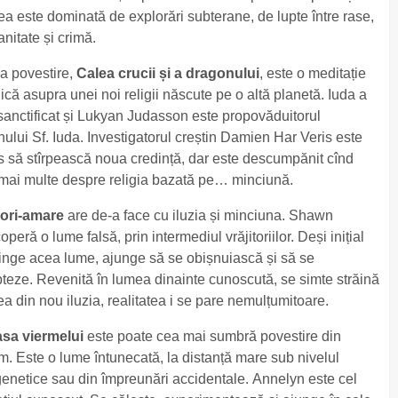
ea este dominată de explorări subterane, de lupte între rase,
anitate și crimă.
a povestire,
Calea crucii și a dragonului
, este o meditație
lică asupra unei noi religii născute pe o altă planetă. Iuda a
 sanctificat și Lukyan Judasson este propovăduitorul
nului Sf. Iuda. Investigatorul creștin Damien Har Veris este
is să stîrpească noua credință, dar este descumpănit cînd
 mai multe despre religia bazată pe… minciună.
lori-amare
are de-a face cu iluzia și minciuna. Shawn
peră o lume falsă, prin intermediul vrăjitoriilor. Deși inițial
inge acea lume, ajunge să se obișnuiască și să se
teze. Revenită în lumea dinainte cunoscută, se simte străină
rea din nou iluzia, realitatea i se pare nemulțumitoare.
asa viermelui
este poate cea mai sumbră povestire din
m. Este o lume întunecată, la distanță mare sub nivelul
i genetice sau din împreunări accidentale. Annelyn este cel