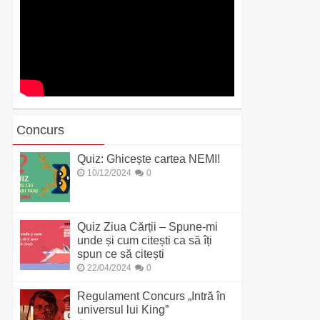
Concurs
Quiz: Ghicește cartea NEMI!
10/12/2024
0
Quiz Ziua Cărții – Spune-mi
unde și cum citești ca să îți
spun ce să citești
22/04/2024
0
Regulament Concurs „Intră în
universul lui King”