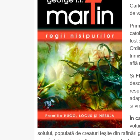
Cart
de v
Prim
cato
fost
Ordi
trim
află
Și
F
desco
resp
adap
și v
În c
volu
solului, populată de creaturi ieșite din rafinăr