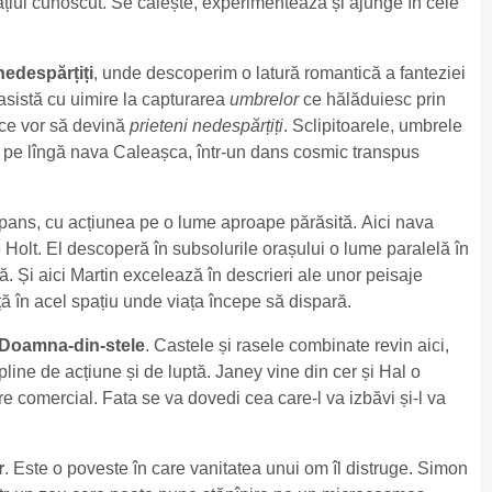
ațiul cunoscut. Se călește, experimentează și ajunge în cele
nedespărțiți
, unde descoperim o latură romantică a fanteziei
asistă cu uimire la capturarea
umbrelor
ce hălăduiesc prin
 ce vor să devină
prieteni nedespărțiți
. Sclipitoarele, umbrele
are pe lîngă nava Caleașca, într-un dans cosmic transpus
spans, cu acțiunea pe o lume aproape părăsită. Aici nava
 Holt. El descoperă în subsolurile orașului o lume paralelă în
ă. Și aici Martin excelează în descrieri ale unor peisaje
ță în acel spațiu unde viața începe să dispară.
Doamna-din-stele
. Castele și rasele combinate revin aici,
pline de acțiune și de luptă. Janey vine din cer și Hal o
comercial. Fata se va dovedi cea care-l va izbăvi și-l va
r
. Este o poveste în care vanitatea unui om îl distruge. Simon