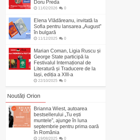
Doru Preda
11/02/2026
0
Elena Vlădăreanu, invitată la
Sofia pentru lansarea „August”
în bulgară
11/12/2025
0
Marian Coman, Ligia Ruscu și
George State participă la
Festivalul Internațional de
Literatură și Traducere de la
Iași, ediția a XIII-a
22/10/2025
0
Noutăți Orion
Brianna Wiest, autoarea
bestsellerului „Tu ești
muntele”, ajunge în luna
septembrie pentru prima oară
în România
19/08/2025
0