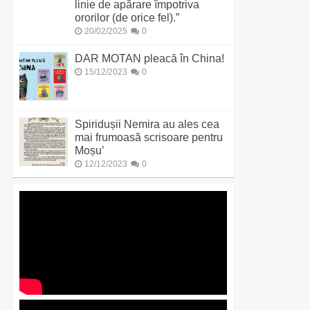
linie de apărare împotriva
ororilor (de orice fel).”
20/02/2025
0
DAR MOTAN pleacă în China!
15/12/2023
0
Spiridușii Nemira au ales cea
mai frumoasă scrisoare pentru
Moșu’
12/12/2023
0