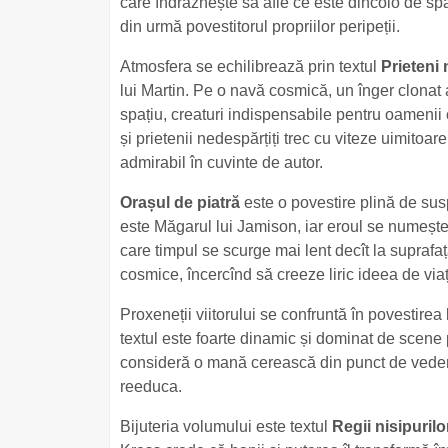
care îndrăznește să afle ce este dincolo de sp
din urmă povestitorul propriilor peripeții.
Atmosfera se echilibrează prin textul
Prieteni 
lui Martin. Pe o navă cosmică, un înger clonat 
spațiu, creaturi indispensabile pentru oamenii
și prietenii nedespărțiți trec cu viteze uimito
admirabil în cuvinte de autor.
Orașul de piatră
este o povestire plină de su
este Măgarul lui Jamison, iar eroul se numește
care timpul se scurge mai lent decît la suprafaț
cosmice, încercînd să creeze liric ideea de via
Proxeneții viitorului se confruntă în povestirea
textul este foarte dinamic și dominat de scene 
consideră o mană cerească din punct de vedere 
reeduca.
Bijuteria volumului este textul
Regii nisipurilo