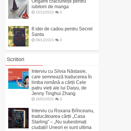
Origami crăciunești pentru
iubitorii de manga
15/12/2023
0
8 idei de cadou pentru Secret
Santa
08/12/2023
0
Scriitori
Interviu cu Silvia Năstasie,
care semnează traducerea în
limba română a cărții Cele
patru vieți ale lui Daiyu, de
Jenny Tinghui Zhang
26/02/2025
0
Interviu cu Roxana Brînceanu,
traducătoarea cărții „Casa
Starling” – „Nu subestimați
ciudații! Uneori ei sunt ultima