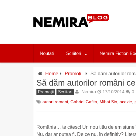
Skip
to
content
Noutati
Scriitori
Nemira Fiction Bo
Home
Promoții
Să dăm autorilor româ
Să dăm autorilor români cee
Nemira
Promoții
Scriitori
17/10/2014
0
autori romani
,
Gabriel Gafita
,
Mihai Sin
,
ocazie
,
România… te citesc! Un nou titlu de emisiune în
Nu, dar ar putea fi. De ce nu, în definitiv? Lite