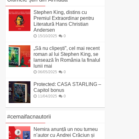
Stephen King, distins cu
Premiul Extraordinar pentru
Literatură Hans Christian
Andersen
15/10/2025
0
„Să nu clipești”, cel mai recent
roman al lui Stephen King, se
lansează în România la finalul
lunii mai
06/05/2025
0
Protected: CASA STARLING –
Capitol bonus
11/04/2025
0
#cemaifacnautorii
Nemira anunță un nou turneu
n’autor cu Andrei Crăciun și