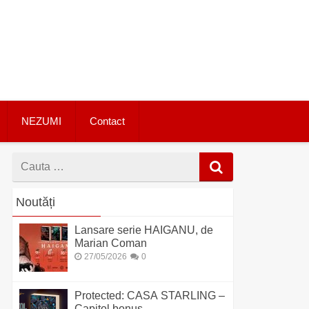
NEZUMI
Contact
Cauta
dupa
Noutăți
Lansare serie HAIGANU, de
Marian Coman
27/05/2026
0
Protected: CASA STARLING –
Capitol bonus