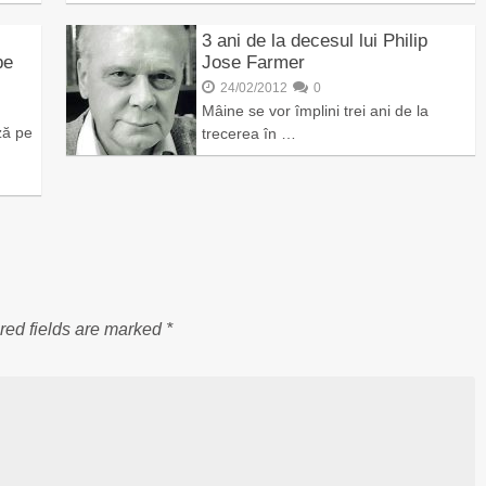
3 ani de la decesul lui Philip
pe
Jose Farmer
24/02/2012
0
Mâine se vor împlini trei ani de la
ză pe
trecerea în …
red fields are marked
*