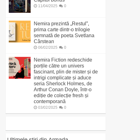
11/04/2025
0
Nemira prezintă „Restul”,
prima carte dintr-o trilogie
semnată de poeta Svetlana
Cârstean
06/02/2025
0
Nemira Fiction redeschide
porțile către un univers
fascinant, plin de mister și de
intrigi complicate și aduce
seria Sherlock Holmes, de
Arthur Conan Doyle, într-o
ediție de colecție fresh și
contemporană
03/02/2025
0
Ultimele știri din Armada