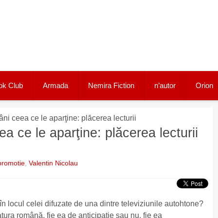
ok Club
Armada
Nemira Fiction
n’autor
Orion
ni ceea ce le aparţine: plăcerea lecturii
a ce le aparţine: plăcerea lecturii
promotie
,
Valentin Nicolau
 locul celei difuzate de una dintre televiziunile autohtone?
ratura română, fie ea de anticipaţie sau nu, fie ea