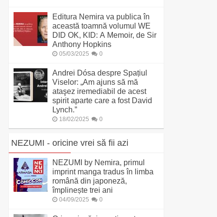
Editura Nemira va publica în
această toamnă volumul WE
DID OK, KID: A Memoir, de Sir
Anthony Hopkins
05/03/2025
0
Andrei Dósa despre Spațiul
Viselor: „Am ajuns să mă
ataşez iremediabil de acest
spirit aparte care a fost David
Lynch.”
18/02/2025
0
NEZUMI - oricine vrei să fii azi
NEZUMI by Nemira, primul
imprint manga tradus în limba
română din japoneză,
împlinește trei ani
04/09/2025
0