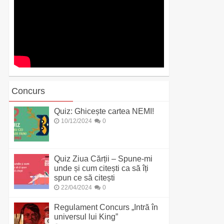
Concurs
Quiz: Ghicește cartea NEMI!
10/12/2024
0
Quiz Ziua Cărții – Spune-mi
unde și cum citești ca să îți
spun ce să citești
22/04/2024
0
Regulament Concurs „Intră în
universul lui King”