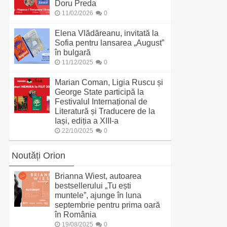
Doru Preda
11/02/2026
0
Elena Vlădăreanu, invitată la
Sofia pentru lansarea „August”
în bulgară
11/12/2025
0
Marian Coman, Ligia Ruscu și
George State participă la
Festivalul Internațional de
Literatură și Traducere de la
Iași, ediția a XIII-a
22/10/2025
0
Noutăți Orion
Brianna Wiest, autoarea
bestsellerului „Tu ești
muntele”, ajunge în luna
septembrie pentru prima oară
în România
19/08/2025
0