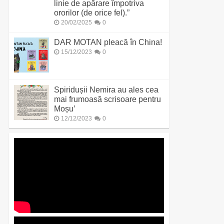
linie de apărare împotriva
ororilor (de orice fel).”
20/02/2025
0
DAR MOTAN pleacă în China!
15/12/2023
0
Spiridușii Nemira au ales cea
mai frumoasă scrisoare pentru
Moșu’
12/12/2023
0