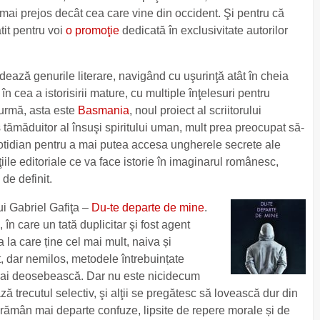
mai prejos decât cea care vine din occident. Şi pentru că
it pentru voi
o promoţie
dedicată în exclusivitate autorilor
dează genurile literare, navigând cu uşurinţă atât în cheia
în cea a istorisirii mature, cu multiple înţelesuri pentru
a urmă, asta este
Basmania
, noul proiect al scriitorului
tămăduitor al însuşi spiritului uman, mult prea preocupat să-
 cotidian pentru a mai putea accesa ungherele secrete ale
iile editoriale ce va face istorie în imaginarul românesc,
de definit.
ui Gabriel Gafiţa –
Du-te departe de mine
.
 în care un tată duplicitar şi fost agent
 la care ține cel mai mult, naiva și
et, dar nemilos, metodele întrebuințate
 mai deosebească. Dar nu este nicidecum
ează trecutul selectiv, şi alţii se pregătesc să lovească dur din
rămân mai departe confuze, lipsite de repere morale și de