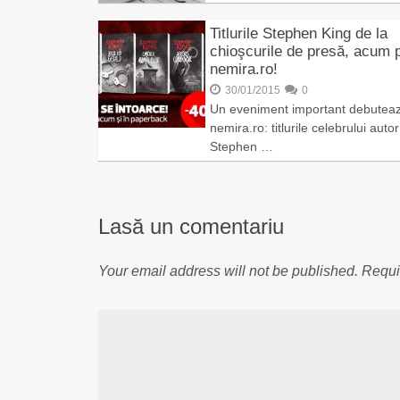
Titlurile Stephen King de la
chioşcurile de presă, acum 
nemira.ro!
30/01/2015
0
Un eveniment important debutea
nemira.ro: titlurile celebrului autor
Stephen …
Lasă un comentariu
Your email address will not be published.
Requi