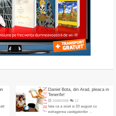
un
Daniel Bota, din Arad, pleaca in
Tenerife!
20/08/2008
12
att
Iata ca a sosit si 20 august cu
extragerea castigatorilor …