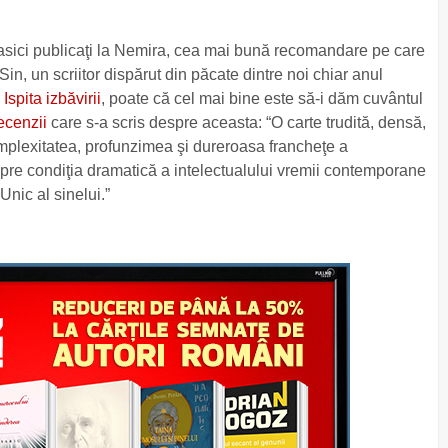
lasici publicaţi la Nemira, cea mai bună recomandare pe care
n, un scriitor dispărut din păcate dintre noi chiar anul
,
Ispita izbăvirii
, poate că cel mai bine este să-i dăm cuvântul
ecenzii
care s-a scris despre aceasta: “O carte trudită, densă,
mplexitatea, profunzimea şi dureroasa francheţe a
spre condiţia dramatică a intelectualului vremii contemporane
Unic al sinelui.”