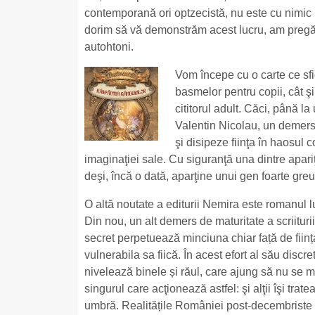
contemporană ori optzecistă, nu este cu nimic 
dorim să vă demonstrăm acest lucru, am pregăt
autohtoni.
Vom începe cu o carte ce sfi
basmelor pentru copii, cât şi 
cititorul adult. Căci, până l
Valentin Nicolau, un demers 
şi disipeze fiinţa în haosul
imaginaţiei sale. Cu siguranţă una dintre apariţ
deşi, încă o dată, aparţine unui gen foarte greu 
O altă noutate a editurii Nemira este romanul l
Din nou, un alt demers de maturitate a scriiturii,
secret perpetuează minciuna chiar față de ființa
vulnerabila sa fiică. În acest efort al său discr
nivelează binele și răul, care ajung să nu se
singurul care acţionează astfel: şi alţii îşi trat
umbră. Realitățile României post-decembriste 