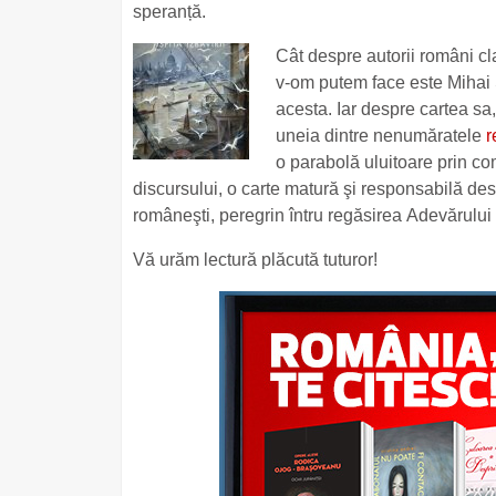
speranță.
Cât despre autorii români c
v-om putem face este Mihai Si
acesta. Iar despre cartea sa
uneia dintre nenumăratele
r
o parabolă uluitoare prin co
discursului, o carte matură şi responsabilă de
româneşti, peregrin întru regăsirea Adevărului 
Vă urăm lectură plăcută tuturor!