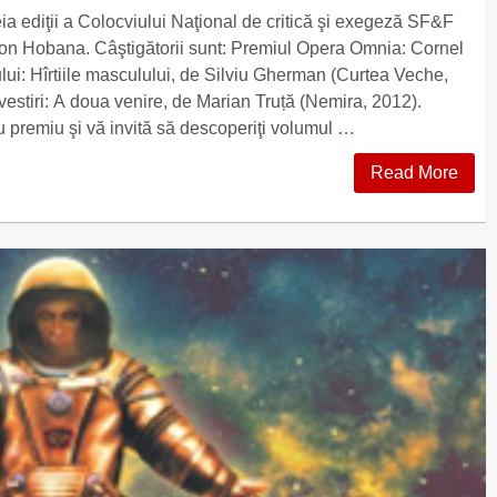
ia ediţii a Colocviului Naţional de critică şi exegeză SF&F
on Hobana. Câştigătorii sunt: Premiul Opera Omnia: Cornel
ui: Hîrtiile masculului, de Silviu Gherman (Curtea Veche,
estiri: A doua venire, de Marian Truță (Nemira, 2012).
ru premiu şi vă invită să descoperiţi volumul …
Read More