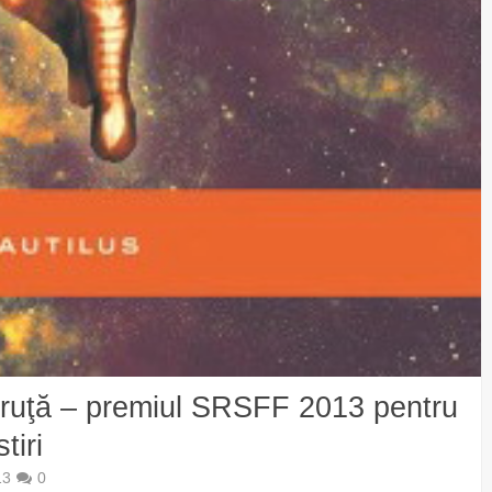
Truţă – premiul SRSFF 2013 pentru
tiri
13
0