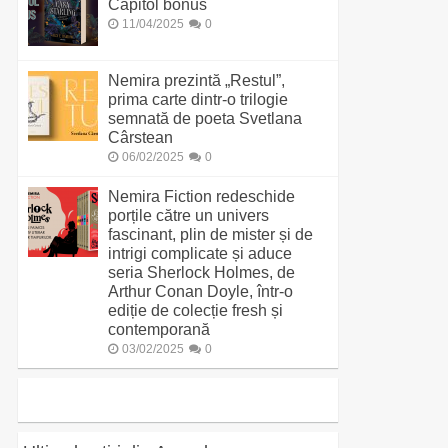
Capitol bonus
11/04/2025
0
Nemira prezintă „Restul”,
prima carte dintr-o trilogie
semnată de poeta Svetlana
Cârstean
06/02/2025
0
Nemira Fiction redeschide
porțile către un univers
fascinant, plin de mister și de
intrigi complicate și aduce
seria Sherlock Holmes, de
Arthur Conan Doyle, într-o
ediție de colecție fresh și
contemporană
03/02/2025
0