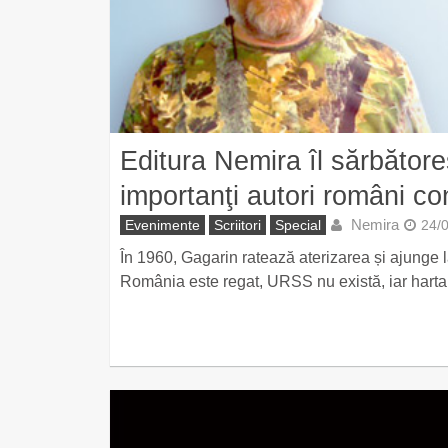
Editura Nemira îl sărbătore
importanţi autori români c
Nemira
Evenimente
Scriitori
Special
24/
În 1960, Gagarin ratează aterizarea și ajunge 
România este regat, URSS nu există, iar harta po