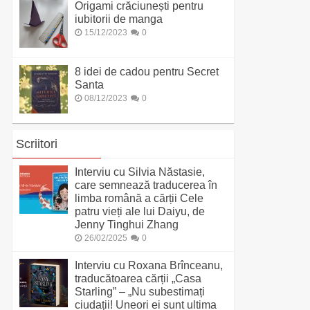
Origami crăciunești pentru
iubitorii de manga
15/12/2023
0
8 idei de cadou pentru Secret
Santa
08/12/2023
0
Scriitori
Interviu cu Silvia Năstasie,
care semnează traducerea în
limba română a cărții Cele
patru vieți ale lui Daiyu, de
Jenny Tinghui Zhang
26/02/2025
0
Interviu cu Roxana Brînceanu,
traducătoarea cărții „Casa
Starling” – „Nu subestimați
ciudații! Uneori ei sunt ultima