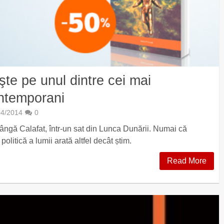
şte pe unul dintre cei mai
ontemporani
04/2014
0
lângă Calafat, într-un sat din Lunca Dunării. Numai că
litică a lumii arată altfel decât știm.
Read More