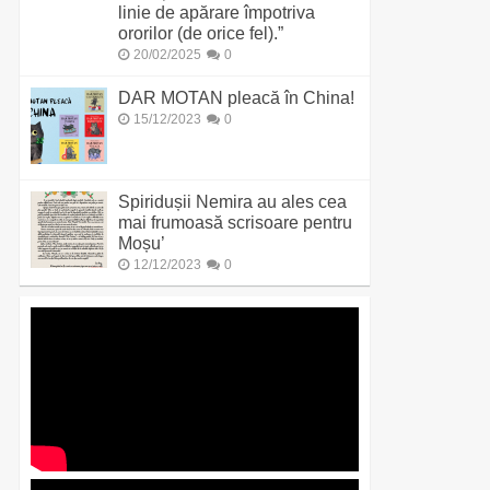
linie de apărare împotriva
ororilor (de orice fel).”
20/02/2025
0
DAR MOTAN pleacă în China!
15/12/2023
0
Spiridușii Nemira au ales cea
mai frumoasă scrisoare pentru
Moșu’
12/12/2023
0