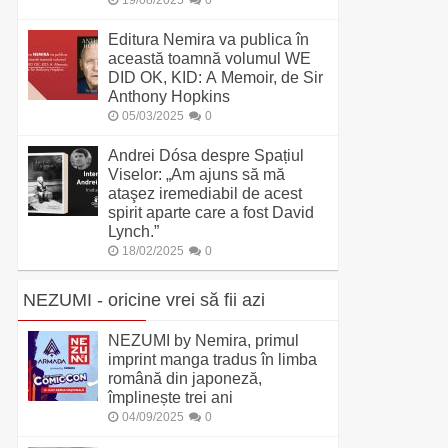
19/08/2025
0
Editura Nemira va publica în
această toamnă volumul WE
DID OK, KID: A Memoir, de Sir
Anthony Hopkins
05/03/2025
0
Andrei Dósa despre Spațiul
Viselor: „Am ajuns să mă
ataşez iremediabil de acest
spirit aparte care a fost David
Lynch.”
18/02/2025
0
NEZUMI - oricine vrei să fii azi
NEZUMI by Nemira, primul
imprint manga tradus în limba
română din japoneză,
împlinește trei ani
04/09/2025
0