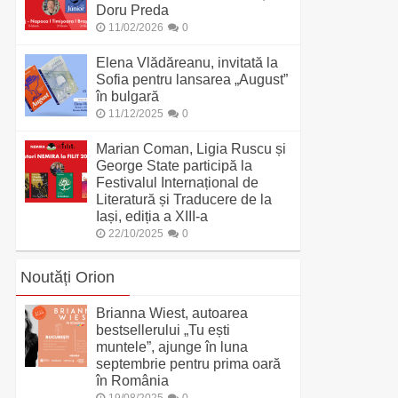
Doru Preda
11/02/2026
0
Elena Vlădăreanu, invitată la
Sofia pentru lansarea „August”
în bulgară
11/12/2025
0
Marian Coman, Ligia Ruscu și
George State participă la
Festivalul Internațional de
Literatură și Traducere de la
Iași, ediția a XIII-a
22/10/2025
0
Noutăți Orion
Brianna Wiest, autoarea
bestsellerului „Tu ești
muntele”, ajunge în luna
septembrie pentru prima oară
în România