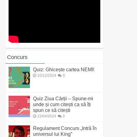
Concurs
Quiz: Ghicește cartea NEMI!
10/12/2024
0
Quiz Ziua Cărții – Spune-mi
unde și cum citești ca să îți
spun ce să citești
22/04/2024
0
Regulament Concurs „Intră în
universul lui King”