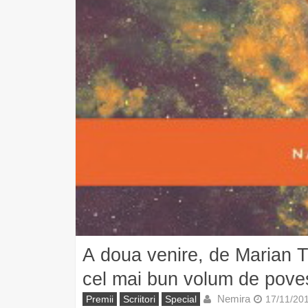
A doua venire, de Marian 
cel mai bun volum de poves
Nemira
Premii
Scriitori
Special
17/11/20