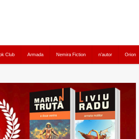
ok Club
Armada
Nemira Fiction
n’autor
Orion