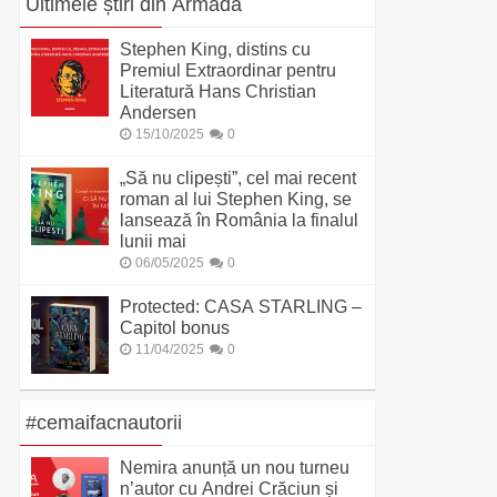
Ultimele știri din Armada
Stephen King, distins cu
Premiul Extraordinar pentru
Literatură Hans Christian
Andersen
15/10/2025
0
„Să nu clipești”, cel mai recent
roman al lui Stephen King, se
lansează în România la finalul
lunii mai
06/05/2025
0
Protected: CASA STARLING –
Capitol bonus
11/04/2025
0
#cemaifacnautorii
Nemira anunță un nou turneu
n’autor cu Andrei Crăciun și