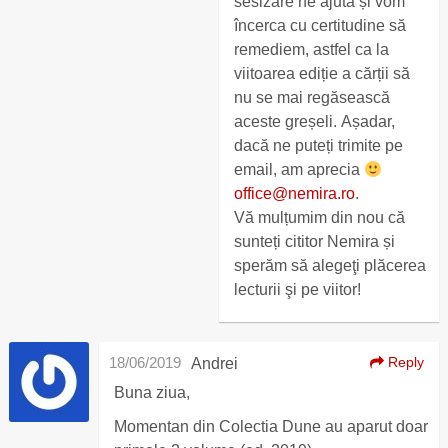
sesizare ne ajută și vom
încerca cu certitudine să
remediem, astfel ca la
viitoarea ediție a cărții să
nu se mai regăsească
aceste greșeli. Așadar,
dacă ne puteți trimite pe
email, am aprecia
office@nemira.ro
.
Vă mulțumim din nou că
sunteți cititor Nemira și
sperăm să alegeţi plăcerea
lecturii şi pe viitor!
18/06/2019
Reply
Andrei
Buna ziua,
Momentan din Colectia Dune au aparut doar