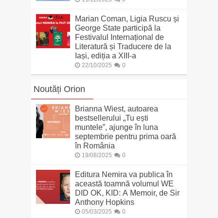
Marian Coman, Ligia Ruscu și
George State participă la
Festivalul Internațional de
Literatură și Traducere de la
Iași, ediția a XIII-a
22/10/2025
0
Noutăți Orion
Brianna Wiest, autoarea
bestsellerului „Tu ești
muntele”, ajunge în luna
septembrie pentru prima oară
în România
19/08/2025
0
Editura Nemira va publica în
această toamnă volumul WE
DID OK, KID: A Memoir, de Sir
Anthony Hopkins
05/03/2025
0