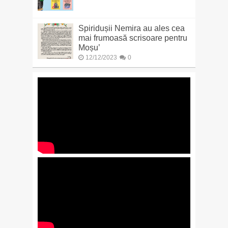
Spiridușii Nemira au ales cea
mai frumoasă scrisoare pentru
Moșu’
12/12/2023
0