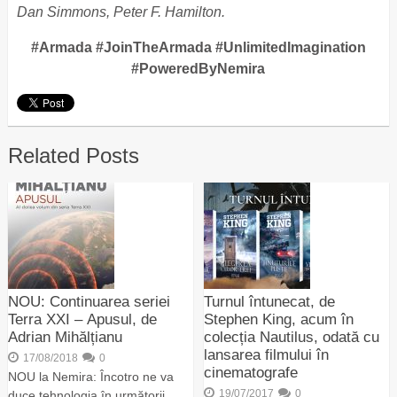
Dan Simmons, Peter F. Hamilton.
#Armada #JoinTheArmada #UnlimitedImagination
#PoweredByNemira
Related Posts
NOU: Continuarea seriei
Turnul întunecat, de
Terra XXI – Apusul, de
Stephen King, acum în
Adrian Mihălțianu
colecția Nautilus, odată cu
lansarea filmului în
17/08/2018
0
cinematografe
NOU la Nemira: Încotro ne va
19/07/2017
0
duce tehnologia în următorii …