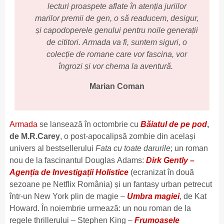
lecturi proaspete aflate în atenția juriilor
marilor premii de gen, o să readucem, desigur,
și capodoperele genului pentru noile generații
de cititori. Armada va fi, suntem siguri, o
colecție de romane care vor fascina, vor
îngrozi și vor chema la aventură.
Marian Coman
Armada
se lansează în octombrie cu
Băiatul de pe pod
,
de M.R.Carey
, o post-apocalipsă zombie din același
univers al bestsellerului
Fata cu toate darurile
; un roman
nou de la fascinantul Douglas Adams:
Dirk Gently –
Agenția de Investigații Holistice
(ecranizat în două
sezoane pe Netflix România) și un fantasy urban petrecut
într-un New York plin de magie –
Umbra magiei
, de Kat
Howard. În noiembrie urmează: un nou roman de la
regele thrillerului – Stephen King –
Frumoasele