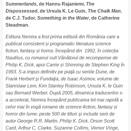
Summerlands
, de Hannu Rajaniemi,
The
Dispossessed
, de Ursula K. Le Guin,
The Chalk Man
,
de C.J. Tudor,
Something in the Water
, de Catherine
Steadman.
Editura Nemira a fost prima editură din România care a
publicat consistent și programatic literatura science
fiction, fantasy și horror, începând din 1992, în colecția
Nautilus, cu romanul cult Vânătorul de recompense de
Philip K. Dick, apoi Carrie și Shinning de Stephen King în
1993. S-a impus definitiv pe piaţă cu seriile Dune, de
Frank Herbert şi Fundaţia, de Isaac Asimov, volume de
Stanislaw Lem, Kim Stanley Robinson, Ursula K. le Guin
sau Bernard Werber. După 2005, dinamica traducerilor s-
a accelerat, Nemira începând publicarea tot mai rapidă a
celor mai în vogă romane de science-fiction, fantasy și
horror din lume: peste 500 de titluri şi include serii de
autor George R.R. Martin, Philip K. Dick, Orson Scott
Card, Arthur C. Clarke, Suzanne Collins, Vernor Vinge,