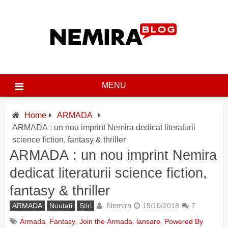
Skip
to
content
MENU
Home
ARMADA
ARMADA : un nou imprint Nemira dedicat literaturii
science fiction, fantasy & thriller
ARMADA : un nou imprint Nemira
dedicat literaturii science fiction,
fantasy & thriller
Nemira
ARMADA
Noutati
Știri
15/10/2018
7
Armada
,
Fantasy
,
Join the Armada
,
lansare
,
Powered By