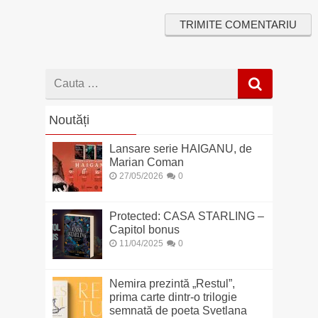
Cauta
dupa
Noutăți
Lansare serie HAIGANU, de
Marian Coman
27/05/2026
0
Protected: CASA STARLING –
Capitol bonus
11/04/2025
0
Nemira prezintă „Restul”,
prima carte dintr-o trilogie
semnată de poeta Svetlana