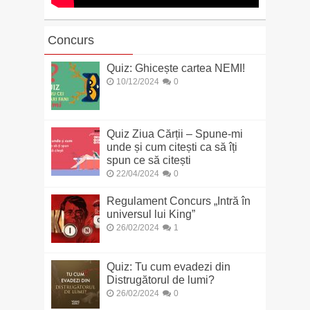
Concurs
Quiz: Ghicește cartea NEMI!
10/12/2024
0
Quiz Ziua Cărții – Spune-mi
unde și cum citești ca să îți
spun ce să citești
22/04/2024
0
Regulament Concurs „Intră în
universul lui King”
26/02/2024
1
Quiz: Tu cum evadezi din
Distrugătorul de lumi?
26/02/2024
0