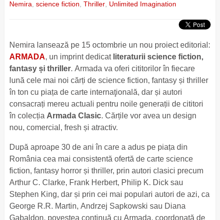
Nemira
,
science fiction
,
Thriller
,
Unlimited Imagination
Nemira lansează pe 15 octombrie un nou proiect editorial:
ARMADA
, un imprint dedicat
literaturii science fiction,
fantasy și thriller
. Armada va oferi cititorilor în fiecare
lună cele mai noi cărți de science fiction, fantasy și thriller
în ton cu piața de carte internaţională, dar și autori
consacrați mereu actuali pentru noile generații de cititori
în colecția
Armada Clasic
. Cărțile vor avea un design
nou, comercial, fresh și atractiv.
După aproape 30 de ani în care a adus pe piața din
România cea mai consistentă ofertă de carte science
fiction, fantasy horror și thriller, prin autori clasici precum
Arthur C. Clarke, Frank Herbert, Philip K. Dick sau
Stephen King, dar și prin cei mai populari autori de azi, ca
George R.R. Martin, Andrzej Sapkowski sau Diana
Gabaldon, povestea continuă cu Armada, coordonată de