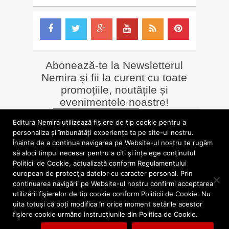
Abonează-te la Newsletterul
Nemira și fii la curent cu toate
promoțiile, noutățile și
evenimentele noastre!
Email
*
Editura Nemira utilizează fişiere de tip cookie pentru a
personaliza și îmbunătăți experiența ta pe site-ul nostru.
Înainte de a continua navigarea pe Website-ul nostru te rugăm
LIBRĂRII online
Alte siteuri
să aloci timpul necesar pentru a citi și înțelege conținutul
»
Librăria Online Nemira
»
Nemira Media
Politicii de Cookie, actualizată conform Regulamentului
»
Nemi
»
Valentin Nicolau
european de protecţia datelor cu caracter personal. Prin
continuarea navigării pe Website-ul nostru confirmi acceptarea
utilizării fişierelor de tip cookie conform Politicii de Cookie. Nu
blog.nemira.ro © 2026. Toate drepturile rezervate.
uita totuși că poți modifica în orice moment setările acestor
fişiere cookie urmând instrucțiunile din Politica de Cookie.
Politica de confidentialitate
Politica cookies