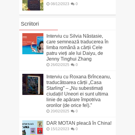
08/12/2023
0
Scriitori
Interviu cu Silvia Năstasie,
care semnează traducerea în
limba română a cărții Cele
patru vieți ale lui Daiyu, de
Jenny Tinghui Zhang
26/02/2025
0
Interviu cu Roxana Brînceanu,
traducătoarea cărții „Casa
Starling” – „Nu subestimați
ciudații! Uneori ei sunt ultima
linie de apărare împotriva
ororilor (de orice fel).”
20/02/2025
0
DAR MOTAN pleacă în China!
15/12/2023
0