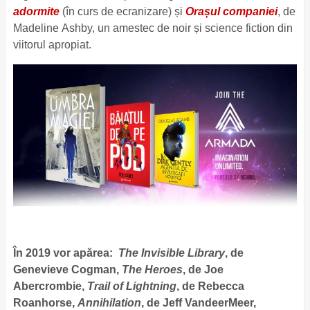
adormite
(în curs de ecranizare) și
Orașul companiei
, de
Madeline Ashby, un amestec de noir și science fiction din
viitorul apropiat.
În 2019 vor apărea:
The Invisible Library
, de
Genevieve Cogman,
The Heroes
, de Joe
Abercrombie,
Trail of Lightning
, de Rebecca
Roanhorse,
Annihilation
, de Jeff VandeerMeer,