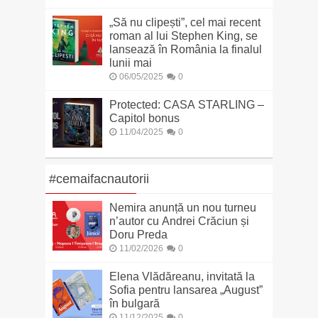
„Să nu clipești”, cel mai recent
roman al lui Stephen King, se
lansează în România la finalul
lunii mai
06/05/2025
0
Protected: CASA STARLING –
Capitol bonus
11/04/2025
0
#cemaifacnautorii
Nemira anunță un nou turneu
n’autor cu Andrei Crăciun și
Doru Preda
11/02/2026
0
Elena Vlădăreanu, invitată la
Sofia pentru lansarea „August”
în bulgară
11/12/2025
0