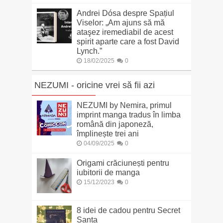
Andrei Dósa despre Spațiul
Viselor: „Am ajuns să mă
ataşez iremediabil de acest
spirit aparte care a fost David
Lynch.”
18/02/2025
0
NEZUMI - oricine vrei să fii azi
NEZUMI by Nemira, primul
imprint manga tradus în limba
română din japoneză,
împlinește trei ani
04/09/2025
0
Origami crăciunești pentru
iubitorii de manga
15/12/2023
0
8 idei de cadou pentru Secret
Santa