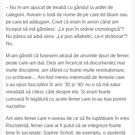
– Nu m-am apucat de treabă cu gândul la astfel de
categorii. Aveam o listă de nume de pe care tot tăiam sau
pe care tot adăugam. Cred că eram în avion când am
început să mă gândesc: „Le pun în ordine cronologică“?
Nu părea să aibă sens. „Le pun alfabetic, ca-n dicționar“?
Nu.
M-am gândit că fusesem atrasă de anumite tipuri de femei
peste care-am dat. Deși am încercat să documentez mai
multe discipline, am sfârșit cu foarte multe revoluționare,
cu scriitoare… Am fost mereu interesată de femeile care
s-au opus fasciștilor în anii ‘30 și ‘40: nu o să mă satur
vreodată să citesc cărți despre ele. Și eram foarte
curioasă în legătură cu acele femei care le-au tras pumni
naziștilor.
Am ales femei care n-aveau de ce să fie luptătoare în vreo
Rezistență, femei care ar fi putut să se integreze foarte
bine în societate:
Sophie Scholl
, de exemplu, o studentă