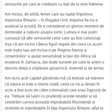
versiunile pe care le credeam cu toții de la sine înțelese.
Am inclus, de pildă, femei care au luptat împotriva
Imperiului Britanic – în Regatul Unit, Imperiul fie nu e
analizat la școală, fie e considerat un glorios moment de
dominație a națiunii asupra lumii. Lumea e mai puțin
curioasă să afle versiunile celor care au fost colonizați.
Așa că am inclus câteva figuri regale din ceea ce acum
este India sau am inclus-o pe
Regina Nanny a
cimarrónilor
: a ajutat nenumărați sclavi din Africa să
evadeze în Jamaica, dar toate sursele pe care le avem o
descriu drept o vrăjitoare groaznică, violentă și de temut.
Am scris acel capitol gândindu-mă că trebuie să reținem
că istoria ei este o istorie
orală
: ceea ce ne-a rămas în
scris a fost scris de către colonialiști care erau îngroziți de
ea. Trebuie să luăm cu prudență aceste relatări și să
celebrăm cumva această improbabilă Rezistență și
victoriile ei improbabile în fața Imperiului Britanic aflat la