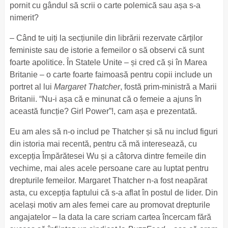
pornit cu gândul să scrii o carte polemică sau așa s-a
nimerit?
– Când te uiți la secțiunile din librării rezervate cărților
feministe sau de istorie a femeilor o să observi că sunt
foarte apolitice. În Statele Unite – și cred că și în Marea
Britanie – o carte foarte faimoasă pentru copii include un
portret al lui
Margaret Thatcher
, fostă prim-ministră a Marii
Britanii. “Nu-i așa că e minunat că o femeie a ajuns în
această funcție? Girl Power”!, cam așa e prezentată.
Eu am ales să n-o includ pe Thatcher și să nu includ figuri
din istoria mai recentă, pentru că mă interesează, cu
excepția Împărătesei Wu și a câtorva dintre femeile din
vechime, mai ales acele persoane care au luptat pentru
drepturile femeilor. Margaret Thatcher n-a fost neapărat
asta, cu excepția faptului că s-a aflat în postul de lider. Din
același motiv am ales femei care au promovat drepturile
angajatelor – la data la care scriam cartea încercam fără