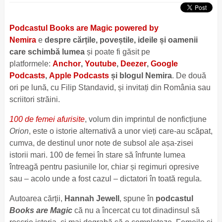
Podcastul Books are Magic powered by
Nemira
e
despre cărțile, poveștile, ideile și oamenii
care schimbă lumea
și poate fi găsit pe
platformele:
Anchor
,
Youtube
,
Deezer
,
Google
Podcasts
,
Apple Podcasts
și blogul Nemira
. De două
ori pe lună, cu Filip Standavid, și invitați din România sau
scriitori străini.
100 de femei afurisite
, volum din imprintul de nonficțiune
Orion
, este o istorie alternativă a unor vieți care-au scăpat,
cumva, de destinul unor note de subsol ale așa-zisei
istorii mari. 100 de femei în stare să înfrunte lumea
întreagă pentru pasiunile lor, chiar și regimuri opresive
sau – acolo unde a fost cazul – dictatori în toată regula.
Autoarea cărții,
Hannah Jewell
, spune în
podcastul
Books are Magic
că nu a încercat cu tot dinadinsul să