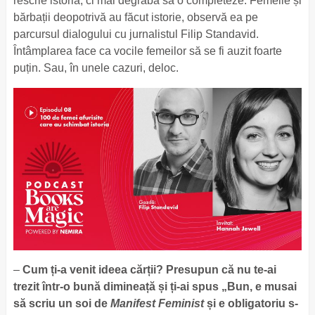
rescrie istoria, ci mai degrabă să o completeze. Femeile și
bărbații deopotrivă au făcut istorie, observă ea pe
parcursul dialogului cu jurnalistul Filip Standavid.
Întâmplarea face ca vocile femeilor să se fi auzit foarte
puțin. Sau, în unele cazuri, deloc.
–
Cum ți-a venit ideea cărții? Presupun că nu te-ai
trezit într-o bună dimineață și ți-ai spus „Bun, e musai
să scriu un soi de
Manifest Feminist
și e obligatoriu s-