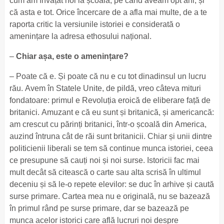
cum am învățat noi la școală, pe când aveam opt ani, și
că asta e tot. Orice încercare de a afla mai multe, de a te
raporta critic la versiunile istoriei e considerată o
amenințare la adresa ethosului național.
–
Chiar așa, este o amenințare?
– Poate că e. Și poate că nu e cu tot dinadinsul un lucru
rău. Avem în Statele Unite, de pildă, vreo câteva mituri
fondatoare: primul e Revoluția eroică de eliberare față de
britanici. Amuzant e că eu sunt și britanică, și americancă:
am crescut cu părinți britanici, într-o școală din America,
auzind întruna cât de răi sunt britanicii. Chiar și unii dintre
politicienii liberali se tem să continue munca istoriei, ceea
ce presupune să cauți noi și noi surse. Istoricii fac mai
mult decât să citească o carte sau alta scrisă în ultimul
deceniu și să le-o repete elevilor: se duc în arhive și caută
surse primare. Cartea mea nu e originală, nu se bazează
în primul rând pe surse primare, dar se bazează pe
munca acelor istorici care află lucruri noi despre