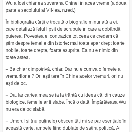
Wu a fost chiar ea suverana Chinei în acea vreme (a doua
parte a secolului al VII-lea, n.red.).
În bibliografia cărții e trecută o biografie minunată a ei,
care detaliază felul lipsit de scrupule în care a dobândit
puterea. Povestea ei contrazice tot ceea ce credem că
știm despre femeile din istorie: mai toate apar drept foarte
nobile, foarte drepte, foarte asuprite. Ea nu e nimic din
toate astea.
– Ba chiar dimpotrivă, chiar. Dar nu e cumva o femeie a
vremurilor ei? Ori ești tare în China acelor vremuri, ori nu
ești deloc.
– Da. Iar cartea mea se ia la trântă cu ideea că, din cauze
biologice, femeile ar fi slabe. Încă o dată, Împărăteasa Wu
nu era deloc slabă.
– Umorul și (nu puținele) obscenități mi se par esențiale în
această carte, ambele fiind dublate de satira politică. Ai