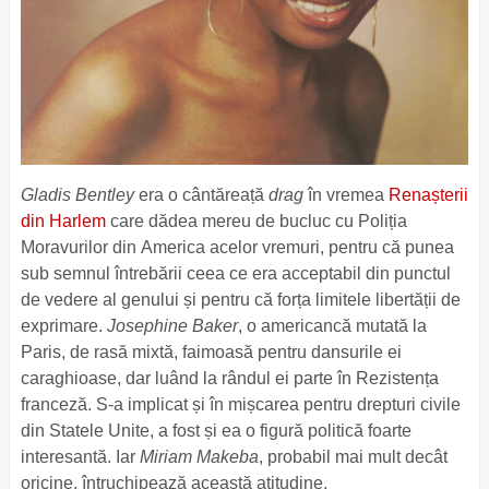
Gladis Bentley
era o cântăreață
drag
în vremea
Renașterii
din Harlem
care dădea mereu de bucluc cu Poliția
Moravurilor din America acelor vremuri, pentru că punea
sub semnul întrebării ceea ce era acceptabil din punctul
de vedere al genului și pentru că forța limitele libertății de
exprimare.
Josephine Baker
, o americancă mutată la
Paris, de rasă mixtă, faimoasă pentru dansurile ei
caraghioase, dar luând la rândul ei parte în Rezistența
franceză. S-a implicat și în mișcarea pentru drepturi civile
din Statele Unite, a fost și ea o figură politică foarte
interesantă. Iar
Miriam Makeba
, probabil mai mult decât
oricine, întruchipează această atitudine.