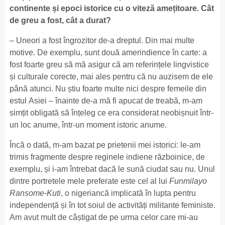
continente și epoci istorice cu o viteză amețitoare. Cât
de greu a fost, cât a durat?
– Uneori a fost îngrozitor de-a dreptul. Din mai multe
motive. De exemplu, sunt două amerindience în carte: a
fost foarte greu să mă asigur că am referințele lingvistice
și culturale corecte, mai ales pentru că nu auzisem de ele
până atunci. Nu știu foarte multe nici despre femeile din
estul Asiei – înainte de-a mă fi apucat de treabă, m-am
simțit obligată să înțeleg ce era considerat neobișnuit într-
un loc anume, într-un moment istoric anume.
Încă o dată, m-am bazat pe prietenii mei istorici: le-am
trimis fragmente despre reginele indiene războinice, de
exemplu, și i-am întrebat dacă le sună ciudat sau nu. Unul
dintre portretele mele preferate este cel al lui
Funmilayo
Ransome-Kuti
, o nigeriancă implicată în lupta pentru
independență și în tot soiul de activități militante feministe.
Am avut mult de câștigat de pe urma celor care mi-au