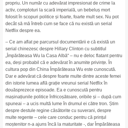
propriu. Un număr cu adevărat impresionat de crime la
activ, comploturi la scară imperială, un bebeluș mort
folosit în scopuri politice și foarte, foarte mult sex. Nu pot
decât să mă întreb cum se face că nu există un serial
Netflix despre ea.
– Ce am aflat pe parcursul documentării e că există un
serial chinezesc despre Hillary Clinton cu subtitlul
„Împărăteasa Wu la Casa Albă“ – nu e deloc flatant pentru
ea, deși probabil că e adevărat în anumite privințe. În
cultura pop din China Împărăteasa Wu este cunoscută.
Dar e adevărat că despre foarte multe dintre aceste femei
din istorie lumea află grație vreunui serial Netflix în
douăsprezece episoade. Ea e cunoscută pentru
mașinațiunile politice înfricoșătoare, oribile și – după cum
spuneai – a ucis multă lume în drumul ei către tron. Știm
despre destule regine căsătorite cu suverani, despre
multe regente – cele care conduc pentru că prințul
moștenitor n-a ajuns încă la maturitate -, dar Împărăteasa