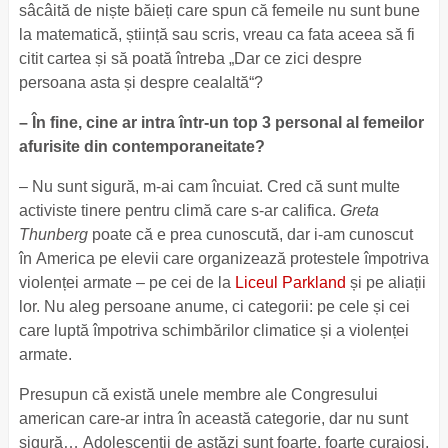
sâcâită de niște băieți care spun că femeile nu sunt bune
la matematică, știință sau scris, vreau ca fata aceea să fi
citit cartea și să poată întreba „Dar ce zici despre
persoana asta și despre cealaltă“?
– În fine, cine ar intra într-un top 3 personal al femeilor
afurisite din contemporaneitate?
– Nu sunt sigură, m-ai cam încuiat. Cred că sunt multe
activiste tinere pentru climă care s-ar califica.
Greta
Thunberg
poate că e prea cunoscută, dar i-am cunoscut
în America pe elevii care organizează protestele împotriva
violenței armate – pe cei de la
Liceul Parkland
și pe aliații
lor. Nu aleg persoane anume, ci categorii: pe cele și cei
care luptă împotriva schimbărilor climatice și a violenței
armate.
Presupun că există unele membre ale Congresului
american care-ar intra în această categorie, dar nu sunt
sigură… Adolescenții de astăzi sunt foarte, foarte curajoși,