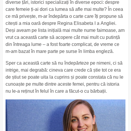
diverse țări, istorici specializați în diverse epoci: despre
care femeie ți-ai dori ca lumea să afle mai multe? În ceea
ce mă privește, m-ar îndepărta o carte care îți propune să
citești a mia oară despre Regina Elisabeta I a Angliei.
Deși aveam pe lista inițială mai multe nume faimoase, am
vrut ca această carte să acopere cât mai mult cu putință
din întreaga lume – a fost foarte complicat, de vreme ce
m-am bazat în mare parte pe surse în limba engleză.
Sper ca această carte să nu îndepărteze pe nimeni, ci să
intrige, mai degrabă: cineva care crede că știe tot ce era
de știut se poate uita la cuprins și poate constata că nu le
cunoaște pe multe dintre aceste femei, pentru că istoria
nu le-a reținut în felul în care a făcut-o cu bărbații.