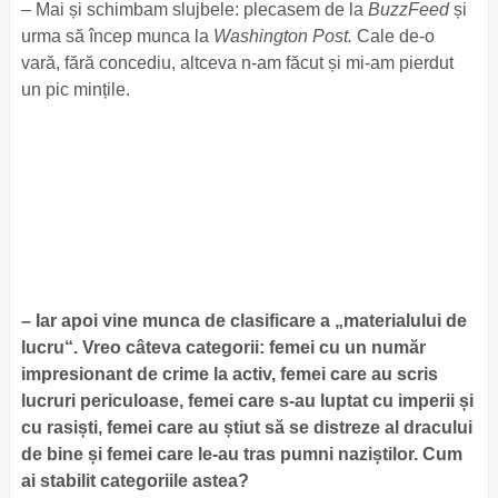
– Mai și schimbam slujbele: plecasem de la
BuzzFeed
și
urma să încep munca la
Washington Post.
Cale de-o
vară, fără concediu, altceva n-am făcut și mi-am pierdut
un pic mințile.
– Iar apoi vine munca de clasificare a „materialului de
lucru“. Vreo câteva categorii: femei cu un număr
impresionant de crime la activ, femei care au scris
lucruri periculoase, femei care s-au luptat cu imperii și
cu rasiști, femei care au știut să se distreze al dracului
de bine și femei care le-au tras pumni naziștilor. Cum
ai stabilit categoriile astea?