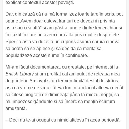
explicat contextul acestor povești.
Dar, din cauză că nu mă formalizez foarte tare în scris, pot
spune „Avem doar câteva frânturi de dovezi în privința
asta sau cealaltă“ și am păstrat unele dintre femei chiar și
în cazul în care nu avem cum afla prea multe despre ele.
Sper că asta va duce la un cuprins asupra căruia cineva
să poată să se aplece și să decidă că merită să
popularizeze aceste nume în continuare.
Mi-am făcut documentarea, cu greutate, pe Internet și la
British Library
și am profitat cât am putut de rețeaua mea
de prieteni. Am avut și un termen-limită destul de strâns,
așa că vreme de vreo câteva luni n-am făcut altceva decât
să citesc biografii de dimineață până la miezul nopții, să-
mi limpezesc gândurile și să încerc să mențin scriitura
amuzantă.
– Deci nu te-ai ocupat cu nimic altceva în acea perioadă.