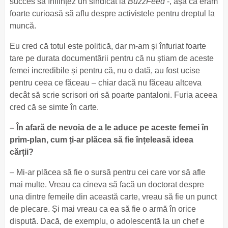
succes să înființez un sindicat la
BuzzFeed
-, așa că eram
foarte curioasă să aflu despre activistele pentru dreptul la
muncă.
Eu cred că totul este politică, dar m-am și înfuriat foarte
tare pe durata documentării pentru că nu știam de aceste
femei incredibile și pentru că, nu o dată, au fost ucise
pentru ceea ce făceau – chiar dacă nu făceau altceva
decât să scrie scrisori ori să poarte pantaloni. Furia aceea
cred că se simte în carte.
– În afară de nevoia de a le aduce pe aceste femei în
prim-plan, cum ți-ar plăcea să fie înțeleasă ideea
cărții?
– Mi-ar plăcea să fie o sursă pentru cei care vor să afle
mai multe. Vreau ca cineva să facă un doctorat despre
una dintre femeile din această carte, vreau să fie un punct
de plecare. Și mai vreau ca ea să fie o armă în orice
dispută. Dacă, de exemplu, o adolescentă la un chef e