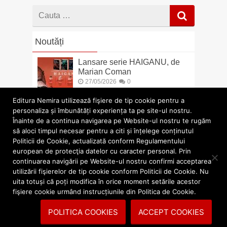
Cauta
dupa
Noutăți
Lansare serie HAIGANU, de
Marian Coman
27/05/2026
0
Editura Nemira utilizează fişiere de tip cookie pentru a
Protected: CASA STARLING –
personaliza și îmbunătăți experiența ta pe site-ul nostru.
Capitol bonus
Înainte de a continua navigarea pe Website-ul nostru te rugăm
11/04/2025
0
să aloci timpul necesar pentru a citi și înțelege conținutul
Politicii de Cookie, actualizată conform Regulamentului
european de protecţia datelor cu caracter personal. Prin
Nemira prezintă „Restul”,
continuarea navigării pe Website-ul nostru confirmi acceptarea
prima carte dintr-o trilogie
utilizării fişierelor de tip cookie conform Politicii de Cookie. Nu
semnată de poeta Svetlana
uita totuși că poți modifica în orice moment setările acestor
Cârstean
fişiere cookie urmând instrucțiunile din Politica de Cookie.
06/02/2025
0
POLITICA COOKIES
ACCEPT COOKIES
Nemira Fiction redeschide
porțile către un univers