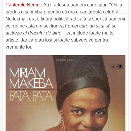
Panterele Negre
. Auzi adesea oameni care spun
“
Oh, a
produs o schimbare pentru că era o cântăreață celebră
“
…
Nu tocmai: era o figură politică radicală și sper că oamenii
vor reține asta din secțiunea
Femei care au știut să se
distreze al dracului de bine
– ea include foarte multe
artiste, dar care au fost și foarte subversive pentru
vremurile lor.