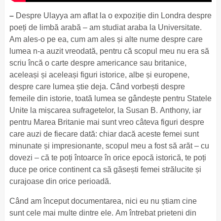
–
Despre Ulayya am aflat la o expoziție din Londra despre
poeți de limbă arabă – am studiat araba la Universitate.
Am ales-o pe ea, cum am ales și alte nume despre care
lumea n-a auzit vreodată, pentru că scopul meu nu era să
scriu încă o carte despre americance sau britanice,
aceleași și aceleași figuri istorice, albe și europene,
despre care lumea știe deja. Când vorbești despre
femeile din istorie, toată lumea se gândește pentru Statele
Unite la mișcarea sufragetelor, la Susan B. Anthony, iar
pentru Marea Britanie mai sunt vreo câteva figuri despre
care auzi de fiecare dată: chiar dacă aceste femei sunt
minunate și impresionante, scopul meu a fost să arăt – cu
dovezi – că te poți întoarce în orice epocă istorică, te poți
duce pe orice continent ca să găsești femei strălucite și
curajoase din orice perioadă.
Când am început documentarea, nici eu nu știam cine
sunt cele mai multe dintre ele. Am întrebat prieteni din