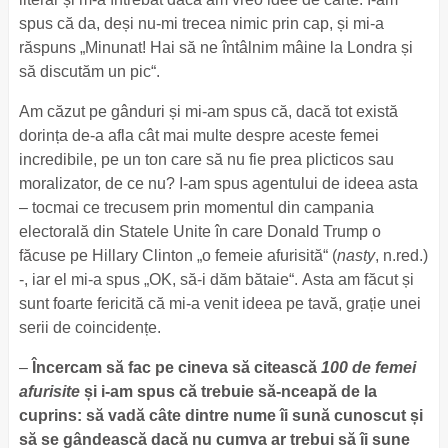
spus că da, deși nu-mi trecea nimic prin cap, și mi-a
răspuns „Minunat! Hai să ne întâlnim mâine la Londra și
să discutăm un pic“.
Am căzut pe gânduri și mi-am spus că, dacă tot există
dorința de-a afla cât mai multe despre aceste femei
incredibile, pe un ton care să nu fie prea plicticos sau
moralizator, de ce nu? I-am spus agentului de ideea asta
– tocmai ce trecusem prin momentul din campania
electorală din Statele Unite în care Donald Trump o
făcuse pe Hillary Clinton „o femeie afurisită“ (
nasty
, n.red.)
-, iar el mi-a spus „OK, să-i dăm bătaie“. Asta am făcut și
sunt foarte fericită că mi-a venit ideea pe tavă, grație unei
serii de coincidențe.
–
Încercam să fac pe cineva să citească
100 de femei
afurisite
și i-am spus că trebuie să-nceapă de la
cuprins: să vadă câte dintre nume îi sună cunoscut și
să se gândească dacă nu cumva ar trebui să îi sune