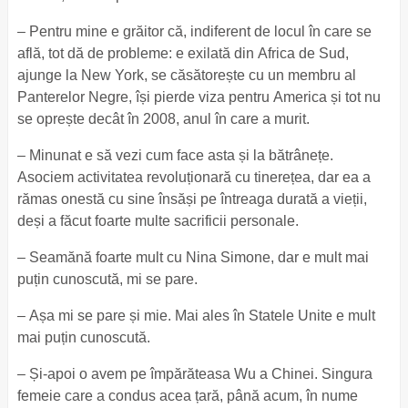
– Pentru mine e grăitor că, indiferent de locul în care se
află, tot dă de probleme: e exilată din Africa de Sud,
ajunge la New York, se căsătorește cu un membru al
Panterelor Negre, își pierde viza pentru America și tot nu
se oprește decât în 2008, anul în care a murit.
– Minunat e să vezi cum face asta și la bătrânețe.
Asociem activitatea revoluționară cu tinerețea, dar ea a
rămas onestă cu sine însăși pe întreaga durată a vieții,
deși a făcut foarte multe sacrificii personale.
– Seamănă foarte mult cu Nina Simone, dar e mult mai
puțin cunoscută, mi se pare.
– Așa mi se pare și mie. Mai ales în Statele Unite e mult
mai puțin cunoscută.
– Și-apoi o avem pe împărăteasa Wu a Chinei. Singura
femeie care a condus acea țară, până acum, în nume