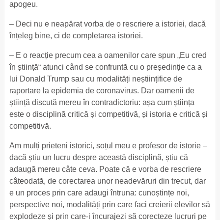
apogeu.
– Deci nu e neapărat vorba de o rescriere a istoriei, dacă
înțeleg bine, ci de completarea istoriei.
– E o reacție precum cea a oamenilor care spun „Eu cred
în știință“ atunci când se confruntă cu o președinție ca a
lui Donald Trump sau cu modalități neștiințifice de
raportare la epidemia de coronavirus. Dar oamenii de
știință discută mereu în contradictoriu: așa cum știința
este o disciplină critică și competitivă, și istoria e critică și
competitivă.
Am mulți prieteni istorici, soțul meu e profesor de istorie –
dacă știu un lucru despre această disciplină, știu că
adaugă mereu câte ceva. Poate că e vorba de rescriere
câteodată, de corectarea unor neadevăruri din trecut, dar
e un proces prin care adaugi întruna: cunoștințe noi,
perspective noi, modalități prin care faci creierii elevilor să
explodeze și prin care-i încurajezi să corecteze lucruri pe