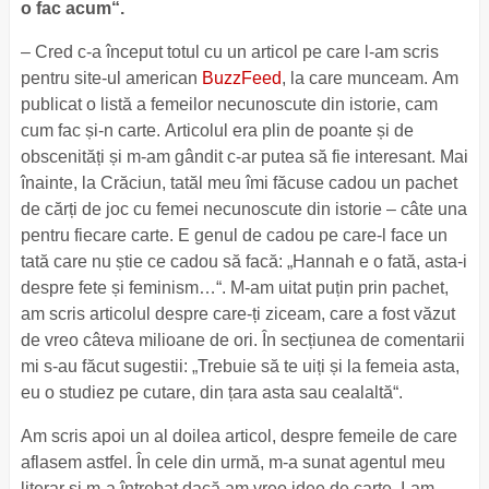
o fac acum“.
– Cred c-a început totul cu un articol pe care l-am scris
pentru site-ul american
BuzzFeed
, la care munceam. Am
publicat o listă a femeilor necunoscute din istorie, cam
cum fac și-n carte. Articolul era plin de poante și de
obscenități și m-am gândit c-ar putea să fie interesant. Mai
înainte, la Crăciun, tatăl meu îmi făcuse cadou un pachet
de cărți de joc cu femei necunoscute din istorie – câte una
pentru fiecare carte. E genul de cadou pe care-l face un
tată care nu știe ce cadou să facă: „Hannah e o fată, asta-i
despre fete și feminism…“. M-am uitat puțin prin pachet,
am scris articolul despre care-ți ziceam, care a fost văzut
de vreo câteva milioane de ori. În secțiunea de comentarii
mi s-au făcut sugestii: „Trebuie să te uiți și la femeia asta,
eu o studiez pe cutare, din țara asta sau cealaltă“.
Am scris apoi un al doilea articol, despre femeile de care
aflasem astfel. În cele din urmă, m-a sunat agentul meu
literar și m-a întrebat dacă am vreo idee de carte. I-am