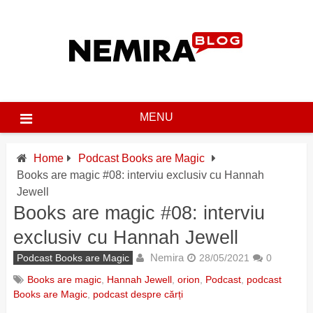
Skip
to
content
MENU
Home
Podcast Books are Magic
Books are magic #08: interviu exclusiv cu Hannah
Jewell
Books are magic #08: interviu
exclusiv cu Hannah Jewell
Nemira
Podcast Books are Magic
28/05/2021
0
Books are magic
,
Hannah Jewell
,
orion
,
Podcast
,
podcast
Books are Magic
,
podcast despre cărți