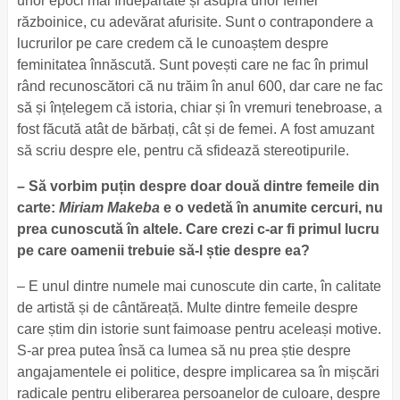
unor epoci mai îndepărtate și asupra unor femei
războinice, cu adevărat afurisite. Sunt o contrapondere a
lucrurilor pe care credem că le cunoaștem despre
feminitatea înnăscută. Sunt povești care ne fac în primul
rând recunoscători că nu trăim în anul 600, dar care ne fac
să și înțelegem că istoria, chiar și în vremuri tenebroase, a
fost făcută atât de bărbați, cât și de femei. A fost amuzant
să scriu despre ele, pentru că sfidează stereotipurile.
– Să vorbim puțin despre doar două dintre femeile din
carte:
Miriam Makeba
e o vedetă în anumite cercuri, nu
prea cunoscută în altele. Care crezi c-ar fi primul lucru
pe care oamenii trebuie să-l știe despre ea?
– E unul dintre numele mai cunoscute din carte, în calitate
de artistă și de cântăreață. Multe dintre femeile despre
care știm din istorie sunt faimoase pentru aceleași motive.
S-ar prea putea însă ca lumea să nu prea știe despre
angajamentele ei politice, despre implicarea sa în mișcări
radicale pentru eliberarea persoanelor de culoare, despre