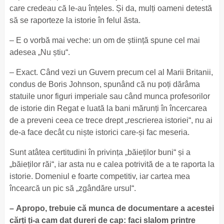
care credeau că le-au înțeles. Și da, mulți oameni detestă
să se raporteze la istorie în felul ăsta.
– E o vorbă mai veche: un om de știință spune cel mai
adesea „Nu știu“.
– Exact. Când vezi un Guvern precum cel al Marii Britanii,
condus de Boris Johnson, spunând că nu poți dărâma
statuile unor figuri imperiale sau când munca profesorilor
de istorie din Regat e luată la bani mărunți în încercarea
de a preveni ceea ce trece drept „rescrierea istoriei“, nu ai
de-a face decât cu niște istorici care-și fac meseria.
Sunt atâtea certitudini în privința „băieților buni“ și a
„băieților răi“, iar asta nu e calea potrivită de a te raporta la
istorie. Domeniul e foarte competitiv, iar cartea mea
încearcă un pic să „zgândăre ursul“.
– Apropo, trebuie că munca de documentare a acestei
cărți ți-a cam dat dureri de cap: faci slalom printre