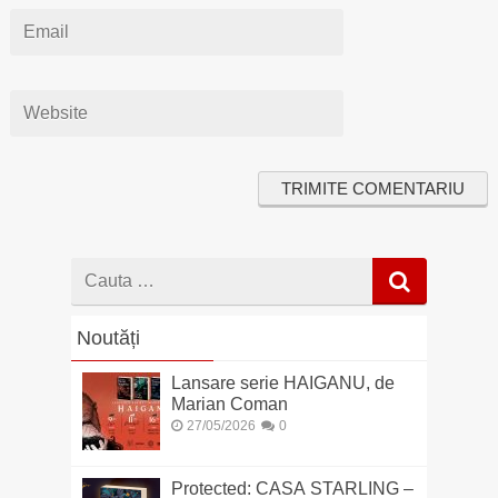
Cauta
dupa
Noutăți
Lansare serie HAIGANU, de
Marian Coman
27/05/2026
0
Protected: CASA STARLING –