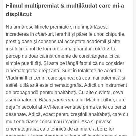
Filmul multipremiat & multilăudat care mi-a
displăcut
Nu urmăresc filmele premiate și nu împărtășesc
încrederea în
chart
-uri, ierarhii și părerile unor, chipurile,
prestigioase și consensual acceptate academii și alte
instituții cu rol de formare a imaginarului colectiv. Le
percep nu doar ca instrumente de constrângere, ci ca
simple puerilități. Și asta pe lângă faptul că nu consider
cinematografia drept artă. Sunt în totalitate de acord cu
Vladimir Ilici Lenin, care spunea că cea mai puternică și,
astfel, utilă artă este cinematografia. Adică un instrument
de propagandă pentru analfabeți. Cu alte cuvinte, ceva
asemănător cu
Biblia pauperum
a lui Martin Luther, care
deja în secolul al XVI-lea inventase prima carte cu benzi
desenate. Adică, exact pentru creștinii analfabeți, care cu
mult entuziasm consumau imagini. Așa și privesc
cinematografia, ca o tehnică de animare a benzilor