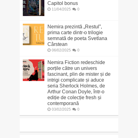
Capitol bonus
11/04/2025
0
Nemira prezintă „Restul”,
prima carte dintr-o trilogie
semnată de poeta Svetlana
Cârstean
06/02/2025
0
Nemira Fiction redeschide
porțile către un univers
fascinant, plin de mister și de
intrigi complicate și aduce
seria Sherlock Holmes, de
Arthur Conan Doyle, într-o
ediție de colecție fresh și
contemporană
03/02/2025
0