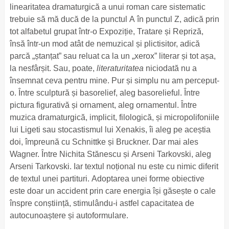
linearitatea dramaturgică a unui roman care sistematic
trebuie să mă ducă de la punctul A în punctul Z, adică prin
tot alfabetul grupat într-o Expoziție, Tratare și Repriză,
însă într-un mod atât de nemuzical și plictisitor, adică
parcă „ștanțat” sau reluat ca la un „xerox” literar și tot așa,
la nesfârșit. Sau, poate,
literaturitatea
niciodată nu a
însemnat ceva pentru mine. Pur și simplu nu am perceput-
o. Între sculptură și basorelief, aleg basorelieful. Între
pictura figurativă și ornament, aleg ornamentul. Între
muzica dramaturgică, implicit, filologică, și micropolifoniile
lui Ligeti sau stocastismul lui Xenakis, îi aleg pe aceștia
doi, împreună cu Schnittke și Bruckner. Dar mai ales
Wagner. Între Nichita Stănescu și Arseni Tarkovski, aleg
Arseni Tarkovski. Iar textul noțional nu este cu nimic diferit
de textul unei partituri. Adoptarea unei forme obiective
este doar un accident prin care energia își găsește o cale
înspre conștiință, stimulându-i astfel capacitatea de
autocunoaștere și autoformulare.