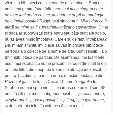
văzut eu biblioteci consistente de muzicologie. Sunt un
antitalent pentru întrebările
care ar fi acea singura carte
pe care ți-ai dori-o cu tine, trezindu-te după un naufragiu
pe o insulă pustie?
Răspunsul sincer ar fi:
Mi-aș dori ca în
afară de mine să fi supraviețuit măcar o stewardesă
. Chiar
și dacă ar supraviețui toate patru sau câte sunt ele acolo,
nu aș avea nimic împotrivă. Care era, de fapt, întrebarea?
Da, mi-am amintit. Îmi place să văd în oricare bibliotecă
personală o colecție de albume de artă. Sunt sensibil la o
(mini)bibliotecă de partituri. De asemenea, mă las foarte
ușor impresionat cu nume precum Herodot (țin mult la el),
ambele titluri din epopeea troiană, o atracție inexplicabilă
pentru Tucidide și, până la urmă, relecturi nesfârșite din
Războiul galic
de Iulius Cezar. Despre
Geografia
lui
Strabon nu mai spun nimic. Iar cireașa de pe tort sunt SF-
urile în cât mai multe subgenuri posibile: și
space opera
,
și
cyberpunk
, și
postapocaliptic
, și
litrpg
, și
boyar-anime
;
și de preferat cicluri în volume cât mai multe.