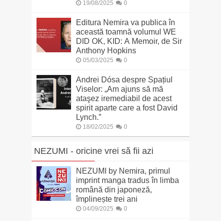
19/08/2025
0
Editura Nemira va publica în
această toamnă volumul WE
DID OK, KID: A Memoir, de Sir
Anthony Hopkins
05/03/2025
0
Andrei Dósa despre Spațiul
Viselor: „Am ajuns să mă
ataşez iremediabil de acest
spirit aparte care a fost David
Lynch.”
18/02/2025
0
NEZUMI - oricine vrei să fii azi
NEZUMI by Nemira, primul
imprint manga tradus în limba
română din japoneză,
împlinește trei ani
04/09/2025
0