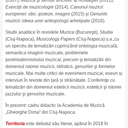
(2007),
Muzica şi sensul sincretic al nostalgiei
(2011),
Exerciţii de muzicologie
(2014),
Canonul muzicii
europenei: idei, ipoteze, imagini
(2015) şi
Genurile
muzicii: ideea unei antropologii arhetipale
(2016).
Studii analitice în revistele
Muzica
(Bucureşti),
Studia
(Cluj-Napoca),
Musicology Papers
(Cluj-Napoca) ș.a.,cu
un spectru de tematizări cuprinzând ontologia muzicală,
semantica imaginii muzicale, problemele
postmodernismului muzical, precum şi tematizări din
domeniul istoriei muzicii, stilisticii, genurilor şi formelor
muzicale. Mai multe critici de eveniment muzical, eseuri și
interviuri în reviste din țară și străinătate. Conferinţe cu
tematizări din domeniul esteticii muzicii, esteticii şi istoriei
jazzului şi genurilor muzicale.
În prezent: cadru didactic la Academia de Muzică
„Gheorghe Dima“ din Cluj-Napoca.
Territoria
este debutul său literar, apărut în 2018 în