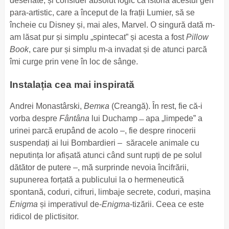
desenate, și consider absolut logic că istoria acestui gen
para-artistic, care a început de la frații Lumier, să se
încheie cu Disney și, mai ales, Marvel. O singură dată m-
am lăsat pur și simplu „spintecat” și acesta a fost
Pillow
Book
, care pur și simplu m-a invadat și de atunci parcă
îmi curge prin vene în loc de sânge.
Instalația cea mai inspirată
Andrei Monastârski,
Ветка
(Creangă). În rest, fie că-i
vorba despre
Fântâna
lui Duchamp ̶ apa „limpede” a
urinei parcă erupând de acolo –, fie despre rinocerii
suspendați ai lui Bombardieri – săracele animale cu
neputința lor afișată atunci când sunt rupți de pe solul
dătător de putere –, mă surprinde nevoia încifrării,
supunerea forțată a publicului la o hermeneutică
spontană, coduri, cifruri, limbaje secrete, coduri, mașina
Enigma
și imperativul de-
Enigma
-tizării. Ceea ce este
ridicol de plictisitor.