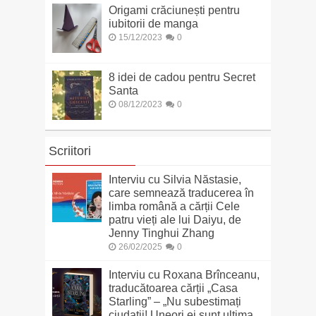
Origami crăciunești pentru
iubitorii de manga
15/12/2023
0
8 idei de cadou pentru Secret
Santa
08/12/2023
0
Scriitori
Interviu cu Silvia Năstasie,
care semnează traducerea în
limba română a cărții Cele
patru vieți ale lui Daiyu, de
Jenny Tinghui Zhang
26/02/2025
0
Interviu cu Roxana Brînceanu,
traducătoarea cărții „Casa
Starling” – „Nu subestimați
ciudații! Uneori ei sunt ultima