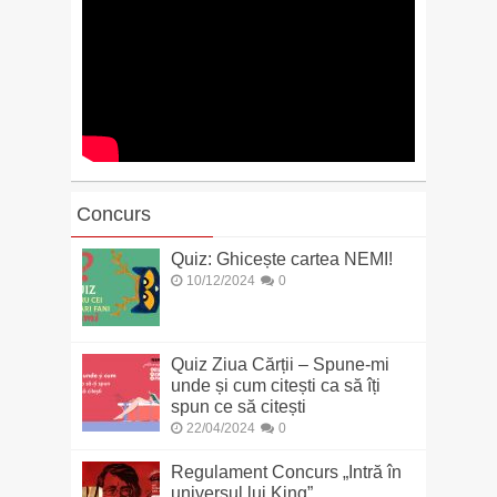
Concurs
Quiz: Ghicește cartea NEMI!
10/12/2024
0
Quiz Ziua Cărții – Spune-mi
unde și cum citești ca să îți
spun ce să citești
22/04/2024
0
Regulament Concurs „Intră în
universul lui King”