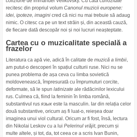
coliziune
de Immanuel Velikovsky. Cu câtă curiozitate
recitesc din propriul volum
Canonul muzicii europene:
idei, ipoteze, imagini
cred că nici nu mai trebuie să adaug
nimic. O citesc ca pe un text străin și, din această cauză,
de fiecare dată descopăr noi și noi lucruri neașteptate.
Cartea cu o muzicalitate specială a
frazelor
Literatura ca apă vie, adică în calitate de
muzică a limbii
,
am putut-o descoperi în spațiul culturii ruse. Nici nu se
punea problema de așa ceva cu limba sovietică
moldovenească, împresurată cu împrumuturi corcite,
deformate, să le spun
latinizate
ale rădăcinilor lexicului
rus. Culmea că, fiind la feminin în limba română,
substantivul rus
язык
este la masculin. Iar din relația celor
două substantive, oricum aș fi luat-o, reieșea doar
imaginea unui viol cultural. Oricum ar fi fost, însă, lectura
din Nikolai Leskov cu a lui
Pelerinul vrăjit
, precum și
multe altele, și tot, da, tot ceea ce a scris Ivan Bunin,