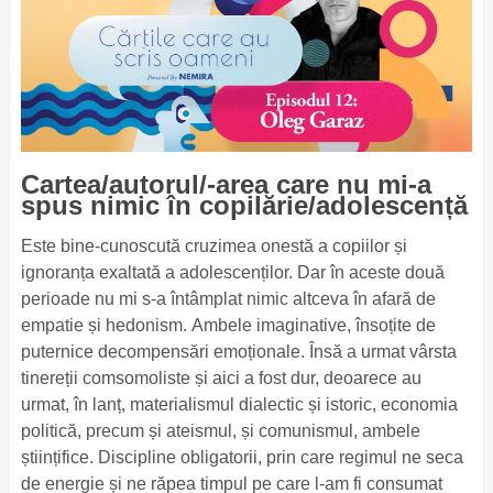
Cartea/autorul/-area care nu mi-a
spus nimic în copilărie/adolescență
Este bine-cunoscută cruzimea onestă a copiilor și
ignoranța exaltată a adolescenților. Dar în aceste două
perioade nu mi s-a întâmplat nimic altceva în afară de
empatie și hedonism. Ambele imaginative, însoțite de
puternice decompensări emoționale. Însă a urmat vârsta
tinereții comsomoliste și aici a fost dur, deoarece au
urmat, în lanț, materialismul dialectic și istoric, economia
politică, precum și ateismul, și comunismul, ambele
științifice. Discipline obligatorii, prin care regimul ne seca
de energie și ne răpea timpul pe care l-am fi consumat