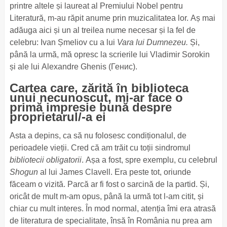
printre altele și laureat al Premiului Nobel pentru
Literatură, m-au răpit anume prin muzicalitatea lor. Aș mai
adăuga aici și un al treilea nume necesar și la fel de
celebru: Ivan Șmeliov cu a lui
Vara lui Dumnezeu.
Și,
până la urmă, mă opresc la scrierile lui Vladimir Sorokin
și ale lui Alexandre Ghenis (Генис).
Cartea care, zărită în biblioteca
unui necunoscut, mi-ar face o
primă impresie bună despre
proprietarul/-a ei
Asta a depins, ca să nu folosesc condiționalul, de
perioadele vieții. Cred că am trăit cu toții sindromul
bibliotecii obligatorii
. Așa a fost, spre exemplu, cu celebrul
Shogun
al lui James Clavell. Era peste tot, oriunde
făceam o vizită. Parcă ar fi fost o sarcină de la partid. Și,
oricât de mult m-am opus, până la urmă tot l-am citit, și
chiar cu mult interes. În mod normal, atenția îmi era atrasă
de literatura de specialitate, însă în România nu prea am