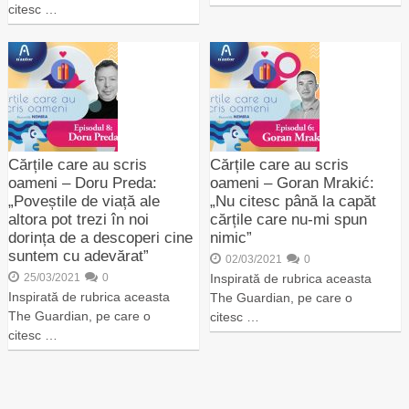
citesc …
Cărțile care au scris
Cărțile care au scris
oameni – Doru Preda:
oameni – Goran Mrakić:
„Poveștile de viață ale
„Nu citesc până la capăt
altora pot trezi în noi
cărțile care nu-mi spun
dorința de a descoperi cine
nimic”
suntem cu adevărat”
02/03/2021
0
25/03/2021
0
Inspirată de rubrica aceasta
Inspirată de rubrica aceasta
The Guardian, pe care o
The Guardian, pe care o
citesc …
citesc …