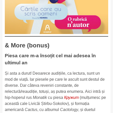
& More (bonus)
Piesa care m-a însoțit cel mai adesea în
ultimul an
Și asta a durut! Deoarece audițiile, ca lectura, sunt un
mod de viață. Iar piesele pe care le ascult sunt destul de
diverse. Dar câteva reveniri constante, de
relectură/reaudiție, totuși, aș putea enumera. Aici intră și
hip-hoperul rus
Monatik
cu piesa
Кружит
(mulțumesc pe
această cale Livicăi Știrbu-Sokolov), și formația
americană
Cactus
, cu albumul
Cactology
, și duetul