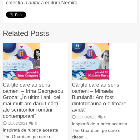
colecția
n’autor
a editurii Nemira.
Related Posts
Cărțile care au scris
Cărțile care au scris
oameni – Irina Georgescu
oameni – Mihaela
Groza: „În ultimii ani, cel
Buruiană: Am fost
mai mult am dăruit cărți
dintotdeauna o cititoare
ale scriitorilor români
avidă”
contemporani”
23/03/2023
0
10/02/2021
0
Inspirată de rubrica aceasta
Inspirată de rubrica aceasta
The Guardian, pe care o
The Guardian, pe care o
citesc …