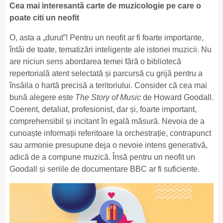
Cea mai interesantă carte de muzicologie pe care o
poate citi un neofit
O, asta a „durut”! Pentru un neofit ar fi foarte importante,
întâi de toate, tematizări inteligente ale istoriei muzicii. Nu
are niciun sens abordarea temei fără o bibliotecă
repertorială atent selectată și parcursă cu grijă pentru a
însăila o hartă precisă a teritoriului. Consider că cea mai
bună alegere este
The Story of Music
de Howard Goodall.
Coerent, detaliat, profesionist, dar și, foarte important,
comprehensibil și incitant în egală măsură. Nevoia de a
cunoaște informații referitoare la orchestrație, contrapunct
sau armonie presupune deja o nevoie intens generativă,
adică de a compune muzică. Însă pentru un neofit un
Goodall și seriile de documentare BBC ar fi suficiente.