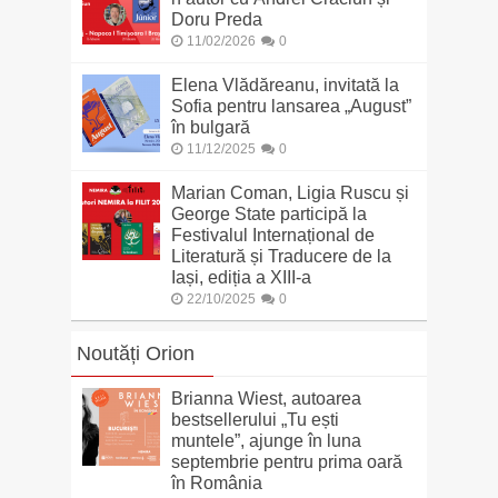
Doru Preda
11/02/2026
0
Elena Vlădăreanu, invitată la
Sofia pentru lansarea „August”
în bulgară
11/12/2025
0
Marian Coman, Ligia Ruscu și
George State participă la
Festivalul Internațional de
Literatură și Traducere de la
Iași, ediția a XIII-a
22/10/2025
0
Noutăți Orion
Brianna Wiest, autoarea
bestsellerului „Tu ești
muntele”, ajunge în luna
septembrie pentru prima oară
în România