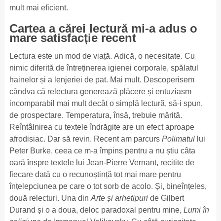
mult mai eficient.
Cartea a cărei lectură mi-a adus o
mare satisfacție recent
Lectura este un mod de viață. Adică, o necesitate. Cu
nimic diferită de întreținerea igienei corporale, spălatul
hainelor și a lenjeriei de pat. Mai mult. Descoperisem
cândva că relectura generează plăcere și entuziasm
incomparabil mai mult decât o simplă lectură, să-i spun,
de prospectare. Temperatura, însă, trebuie mărită.
Reîntâlnirea cu textele îndrăgite are un efect aproape
afrodisiac. Dar să revin. Recent am parcurs
Polimatul
lui
Peter Burke, ceea ce m-a împins pentru a nu știu câta
oară înspre textele lui Jean-Pierre Vernant, recitite de
fiecare dată cu o recunoștință tot mai mare pentru
înțelepciunea pe care o tot sorb de acolo. Și, bineînțeles,
două relecturi. Una din
Arte și arhetipuri
de Gilbert
Durand și o a doua, deloc paradoxal pentru mine,
Lumi în