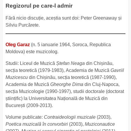
Regizorul pe care-l admir
Fără nicio discuție, aceștia sunt doi: Peter Greenaway și
Silviu Purcărete.
Oleg Garaz
(n. 5 ianuarie 1964, Soroca, Republica
Moldova) este muzicolog.
Studii: Liceul de Muzică
Ștefan Neaga
din Chișinău,
secția teoretică (1979-1983), Academia de Muzică
Gavriil
Muzicescu
din Chișinău, secția teoretică (1987-1990),
Academia de Muzică
Gheorghe Dima
din Cluj-Napoca,
secția Muzicologie (1990-1997), studii doctorale (doctorat
științific) la Universitatea Națională de Muzică din
București (2009-2013).
Volume publicate:
Contraideologii muzicale
(2003),
Poetica muzicală în convorbiri
(2003),
Muziconautice