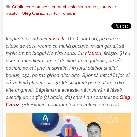
Cărțile care au scris oameni
,
colecția n'autor
,
Interviuri
,
n’autor
,
Oleg Garaz
,
scriitori români
Inspirată de rubrica
aceasta
The Guardian
, pe care o
citesc de ceva vreme cu multă bucurie, m-am gândit să
replicăm pe blogul Nemira seria. Cu
n’autori
, firește. Și cu
ușoare modificări: un set de cinci fraze (diferite, pe cât
posibil, pe cât ține „inspirația”) în jurul cărților și altul,
bonus, așa, pe marginea altor arte. Sper să intrați în joc și
să vă facă plăcere să-i (re)descoperiți pe n’autori și din
alte unghiuri. Săptămâna aceasta, vă invit să vă lăsați
cuceriți de cărțile (și artele, da) care l-au construit pe
Oleg
Garaz
. (Eli Bădică, coordonatoarea colecției n’autor)