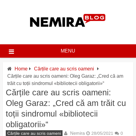
Skip
to
content
MENU
Home
Cărțile care au scris oameni
Cărțile care au scris oameni: Oleg Garaz: „Cred că am
trăit cu toții sindromul «bibliotecii obligatorii»“
Cărțile care au scris oameni:
Oleg Garaz: „Cred că am trăit cu
toții sindromul «bibliotecii
obligatorii»“
Nemira
Cărțile care au scris oameni
28/05/2021
0