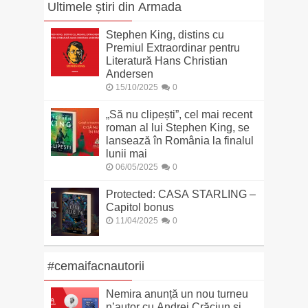
Ultimele știri din Armada
Stephen King, distins cu
Premiul Extraordinar pentru
Literatură Hans Christian
Andersen
15/10/2025
0
„Să nu clipești”, cel mai recent
roman al lui Stephen King, se
lansează în România la finalul
lunii mai
06/05/2025
0
Protected: CASA STARLING –
Capitol bonus
11/04/2025
0
#cemaifacnautorii
Nemira anunță un nou turneu
n’autor cu Andrei Crăciun și