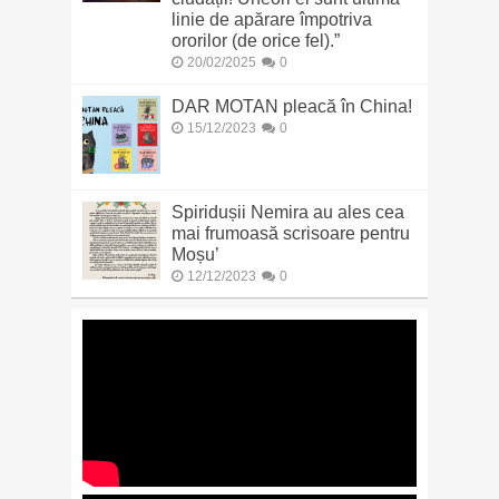
linie de apărare împotriva
ororilor (de orice fel).”
20/02/2025
0
DAR MOTAN pleacă în China!
15/12/2023
0
Spiridușii Nemira au ales cea
mai frumoasă scrisoare pentru
Moșu’
12/12/2023
0