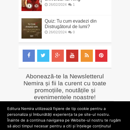
26/02/2024
1
Quiz: Tu cum evadezi din
Distrugătorul de lumi?
26/02/2024
0
Abonează-te la Newsletterul
Nemira și fii la curent cu toate
promoțiile, noutățile și
evenimentele noastre!
Email
*
Editura Nemira utilizează fişiere de tip cookie pentru a
personaliza și îmbunătăți experiența ta pe site-ul nostru.
Înainte de a continua navigarea pe Website-ul nostru te rugăm
LIBRĂRII online
Alte siteuri
să aloci timpul necesar pentru a citi și înțelege conținutul
»
Librăria Online Nemira
»
Nemira Media