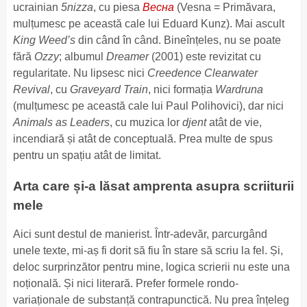
ucrainian
5nizza
, cu piesa
Весна
(Vesna = Primăvara,
mulțumesc pe această cale lui Eduard Kunz). Mai ascult
King Weed’s
din când în când. Bineînțeles, nu se poate
fără
Ozzy
; albumul
Dreamer
(2001) este revizitat cu
regularitate. Nu lipsesc nici
Creedence Clearwater
Revival
, cu
Graveyard Train
, nici formația
Wardruna
(mulțumesc pe această cale lui Paul Polihovici), dar nici
Animals as Leaders
, cu muzica lor
djent
atât de vie,
incendiară și atât de conceptuală. Prea multe de spus
pentru un spațiu atât de limitat.
Arta care și-a lăsat amprenta asupra scriiturii
mele
Aici sunt destul de manierist. Într-adevăr, parcurgând
unele texte, mi-aș fi dorit să fiu în stare să scriu la fel. Și,
deloc surprinzător pentru mine, logica scrierii nu este una
noțională. Și nici literară. Prefer formele rondo-
variaționale de substanță contrapunctică. Nu prea înțeleg