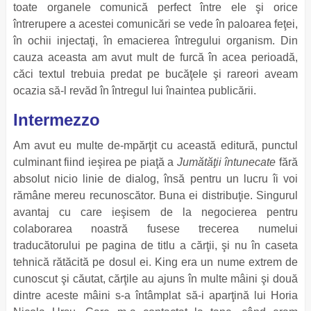
toate organele comunică perfect între ele şi orice
întrerupere a acestei comunicări se vede în paloarea feţei,
în ochii injectaţi, în emacierea întregului organism. Din
cauza aceasta am avut mult de furcă în acea perioadă,
căci textul trebuia predat pe bucăţele şi rareori aveam
ocazia să-l revăd în întregul lui înaintea publicării.
Intermezzo
Am avut eu multe de-mpărţit cu această editură, punctul
culminant fiind ieşirea pe piaţă a
Jumătăţii întunecate
fără
absolut nicio linie de dialog, însă pentru un lucru îi voi
rămâne mereu recunoscător. Buna ei distribuţie. Singurul
avantaj cu care ieşisem de la negocierea pentru
colaborarea noastră fusese trecerea numelui
traducătorului pe pagina de titlu a cărţii, şi nu în caseta
tehnică rătăcită pe dosul ei. King era un nume extrem de
cunoscut şi căutat, cărţile au ajuns în multe mâini şi două
dintre aceste mâini s-a întâmplat să-i aparţină lui Horia