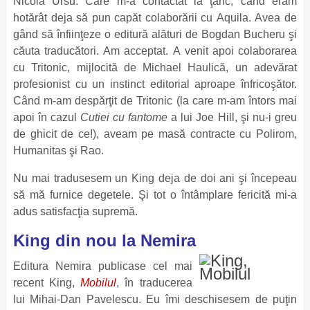
Nicola Ursu. Care m-a contactat la ţanc, când eram
hotărât deja să pun capăt colaborării cu Aquila. Avea de
gând să înfiinţeze o editură alături de Bogdan Bucheru şi
căuta traducători. Am acceptat. A venit apoi colaborarea
cu Tritonic, mijlocită de Michael Haulică, un adevărat
profesionist cu un instinct editorial aproape înfricoşător.
Când m-am despărţit de Tritonic (la care m-am întors mai
apoi în cazul
Cutiei cu fantome
a lui Joe Hill, şi nu-i greu
de ghicit de ce!), aveam pe masă contracte cu Polirom,
Humanitas şi Rao.
Nu mai tradusesem un King deja de doi ani şi începeau
să mă furnice degetele. Şi tot o întâmplare fericită mi-a
adus satisfacţia supremă.
King din nou la Nemira
Editura Nemira publicase cel mai
recent King,
Mobilul
, în traducerea
lui Mihai-Dan Pavelescu. Eu îmi deschisesem de puţin