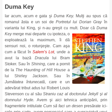
Duma Key
Iar acum, acum e gata şi
Duma Key.
Mulţi au spus că
romanul ăsta e un soi de
Portretul lui Dorian Gray
în
varianta lui King, şi n-au greşit cu mult.
Doar că
Duma
Key
merge mai departe cu ipoteza, o
exploatează la maximum, îi dă
sensuri noi, o rotunjeşte. Cam aşa
cum a făcut în
Salem’s Lot
, unde a
avut la bază
Dracula
lui Bram
Stoker. Sau în
Shining
, care a pornit
de la
The Haunting of Hill House
a
lui Shirley Jackson. Sau în
Jumătatea întunecată
, care e un
adevărat tribut adus lui Robert Louis
Stevenson cu al său
Straniu caz al doctorului Jekyll şi al
domnului Hyde.
Avem şi aici tehnica anticipării, prin
fragmentele intitulate
Cum să faci un desen
presărate ici-
colo prin carte, avem personajul care a supravieţuit unui