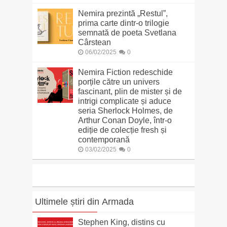
Nemira prezintă „Restul”,
prima carte dintr-o trilogie
semnată de poeta Svetlana
Cârstean
06/02/2025
0
Nemira Fiction redeschide
porțile către un univers
fascinant, plin de mister și de
intrigi complicate și aduce
seria Sherlock Holmes, de
Arthur Conan Doyle, într-o
ediție de colecție fresh și
contemporană
03/02/2025
0
Ultimele știri din Armada
Stephen King, distins cu