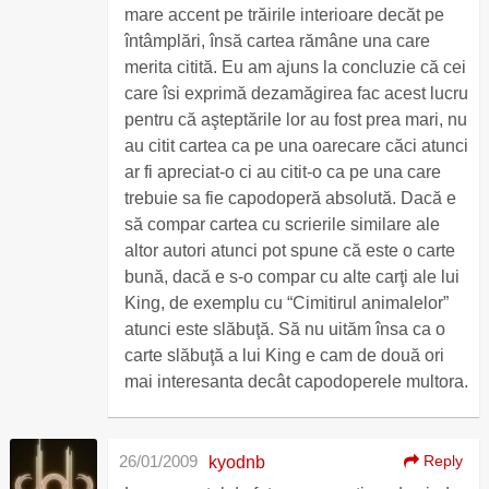
mare accent pe trăirile interioare decăt pe
întâmplări, însă cartea rămâne una care
merita citită. Eu am ajuns la concluzie că cei
care îsi exprimă dezamăgirea fac acest lucru
pentru că aşteptările lor au fost prea mari, nu
au citit cartea ca pe una oarecare căci atunci
ar fi apreciat-o ci au citit-o ca pe una care
trebuie sa fie capodoperă absolută. Dacă e
să compar cartea cu scrierile similare ale
altor autori atunci pot spune că este o carte
bună, dacă e s-o compar cu alte carţi ale lui
King, de exemplu cu “Cimitirul animalelor”
atunci este slăbuţă. Să nu uităm însa ca o
carte slăbuţă a lui King e cam de două ori
mai interesanta decât capodoperele multora.
26/01/2009
Reply
kyodnb