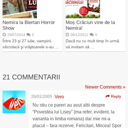
Nemira la Biertan Horror
Moș Crăciun vine de la
Show
Nemira!
29/07/2014
0
06/12/2012
0
Între 23 şi 27 iulie, vampirii,
Dacă nu cu mult timp în urmă
vârcolacii şi vrăjitoarele s-au …
vă invitam să …
21 COMMENTARII
Newer Comments »
26/01/2009
Reply
Vero
Nu stiu ce pareri au avut altii despre
“Povestea lui Lisey” (ma refer, evident, la
varianta in limba romana) dar mie mi-a
placut – fara rezerve. Felicitari, Mircea! Spor