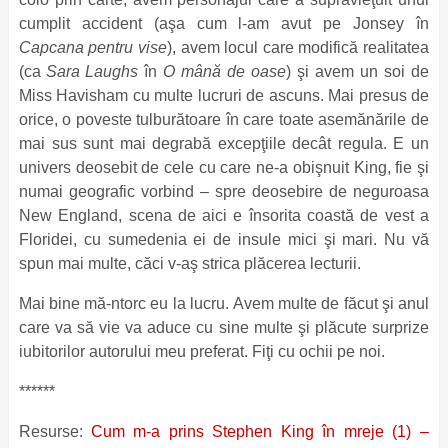
cumplit accident (aşa cum l-am avut pe Jonsey în
Capcana pentru vise
), avem locul care modifică realitatea
(ca
Sara Laughs
în
O mână de oase
) şi avem un soi de
Miss Havisham cu multe lucruri de ascuns. Mai presus de
orice, o poveste tulburătoare în care toate asemănările de
mai sus sunt mai degrabă excepţiile decât regula. E un
univers deosebit de cele cu care ne-a obişnuit King, fie şi
numai geografic vorbind – spre deosebire de neguroasa
New England, scena de aici e însorita coastă de vest a
Floridei, cu sumedenia ei de insule mici şi mari. Nu vă
spun mai multe, căci v-aş strica plăcerea lecturii.
Mai bine mă-ntorc eu la lucru. Avem multe de făcut şi anul
care va să vie va aduce cu sine multe şi plăcute surprize
iubitorilor autorului meu preferat. Fiţi cu ochii pe noi.
******
Resurse:
Cum m-a prins Stephen King în mreje (1) –