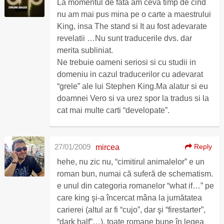
La momentul de fata am ceva timp de cind
nu am mai pus mina pe o carte a maestrului
King, insa The stand si It au fost adevarate
revelatii …Nu sunt traducerile dvs. dar
merita subliniat.
Ne trebuie oameni seriosi si cu studii in
domeniu in cazul traducerilor cu adevarat
“grele” ale lui Stephen King.Ma alatur si eu
doamnei Vero si va urez spor la tradus si la
cat mai multe carti “developate”.
27/01/2009
Reply
mircea
hehe, nu zic nu, “cimitirul animalelor” e un
roman bun, numai că suferă de schematism.
e unul din categoria romanelor “what if…” pe
care king şi-a încercat mâna la jumătatea
carierei (altul ar fi “cujo”, dar şi “firestarter”,
“dark half”…). toate romane bune în legea