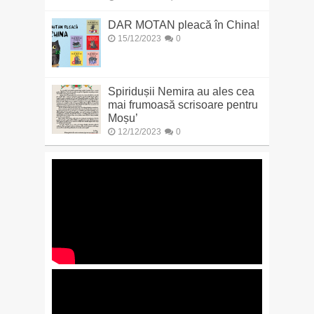
DAR MOTAN pleacă în China!
15/12/2023
0
Spiridușii Nemira au ales cea
mai frumoasă scrisoare pentru
Moșu’
12/12/2023
0