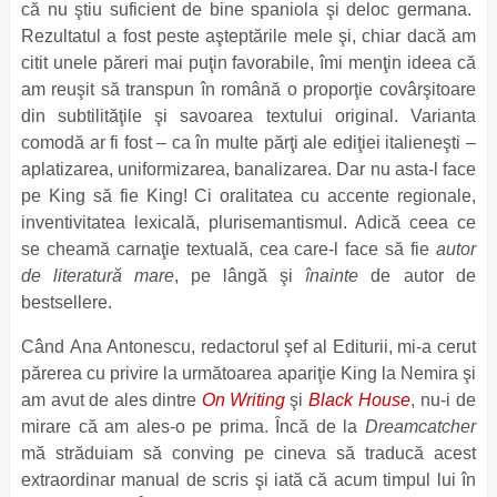
că nu ştiu suficient de bine spaniola şi deloc germana.
Rezultatul a fost peste aşteptările mele şi, chiar dacă am
citit unele păreri mai puţin favorabile, îmi menţin ideea că
am reuşit să transpun în română o proporţie covârşitoare
din subtilităţile şi savoarea textului original. Varianta
comodă ar fi fost – ca în multe părţi ale ediţiei italieneşti –
aplatizarea, uniformizarea, banalizarea. Dar nu asta-l face
pe King să fie King! Ci oralitatea cu accente regionale,
inventivitatea lexicală, plurisemantismul. Adică ceea ce
se cheamă carnaţie textuală, cea care-l face să fie
autor
de literatură mare
, pe lângă şi
înainte
de autor de
bestsellere.
Când Ana Antonescu, redactorul şef al Editurii, mi-a cerut
părerea cu privire la următoarea apariţie King la Nemira şi
am avut de ales dintre
On Writing
şi
Black House
, nu-i de
mirare că am ales-o pe prima. Încă de la
Dreamcatcher
mă străduiam să conving pe cineva să traducă acest
extraordinar manual de scris şi iată că acum timpul lui în