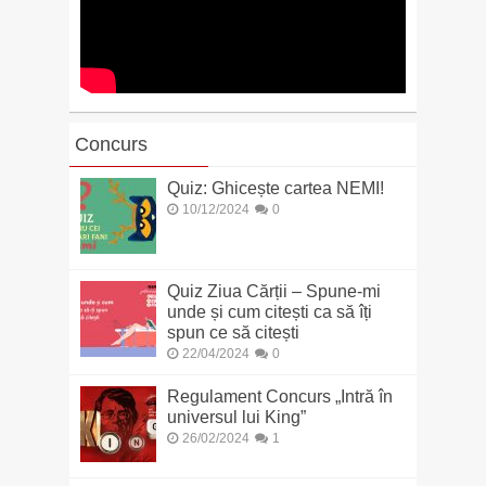
Concurs
Quiz: Ghicește cartea NEMI!
10/12/2024
0
Quiz Ziua Cărții – Spune-mi
unde și cum citești ca să îți
spun ce să citești
22/04/2024
0
Regulament Concurs „Intră în
universul lui King”
26/02/2024
1