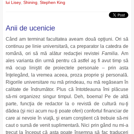
lui Lisey
,
Shining
,
Stephen King
Anii de ucenicie
Când am terminat facultatea aveam două opţiuni. Ori să
continuu pe linie universitară, ca preparator la catedra de
română, ori să mă alătur redacţiei revistei
Familia
. Am
ales varianta din urmă pentru că astfel aş fi avut timp să
mă ocup liniştit de proiectele personale – prin asta
înţelegând, la vremea aceea, proza proprie şi personală.
Rigorile universitare nu mă prindeau, nu mă regăseam în
calitate de îndrumător. Plus că întotdeauna îmi plăcuse
să-mi organizez singur timpul. Deh, boema! Pe de altă
parte, funcţia de redactor la o revistă de cultură nu-ţi
dădea (şi nici acum nu-ţi poate oferi) confortul financiar de
care ai nevoie în viaţă, şi eram conştient că trebuie să-mi
caut o sursă de venit suplimentară. Nici prin gând nu mi-a
trecut la început că asta poate însemna să fac traduceri