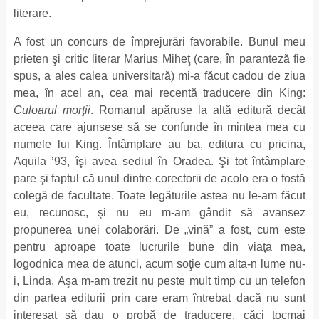
literare.
A fost un concurs de împrejurări favorabile. Bunul meu
prieten şi critic literar Marius Miheţ (care, în paranteză fie
spus, a ales calea universitară) mi-a făcut cadou de ziua
mea, în acel an, cea mai recentă traducere din King:
Culoarul morţii
. Romanul apăruse la altă editură decât
aceea care ajunsese să se confunde în mintea mea cu
numele lui King. Întâmplare au ba, editura cu pricina,
Aquila ’93, îşi avea sediul în Oradea. Şi tot întâmplare
pare şi faptul că unul dintre corectorii de acolo era o fostă
colegă de facultate. Toate legăturile astea nu le-am făcut
eu, recunosc, şi nu eu m-am gândit să avansez
propunerea unei colaborări. De „vină” a fost, cum este
pentru aproape toate lucrurile bune din viaţa mea,
logodnica mea de atunci, acum soţie cum alta-n lume nu-
i, Linda. Aşa m-am trezit nu peste mult timp cu un telefon
din partea editurii prin care eram întrebat dacă nu sunt
interesat să dau o probă de traducere, căci tocmai