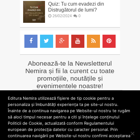
Quiz: Tu cum evadezi din
Distrugătorul de lumi?
26/02/2024
0
Abonează-te la Newsletterul
Nemira și fii la curent cu toate
promoțiile, noutățile și
evenimentele noastre!
Email
*
Editura Nemira utilizează fişiere de tip cookie pentru a
personaliza și îmbunătăți experiența ta pe site-ul nostru.
Înainte de a continua navigarea pe Website-ul nostru te rugăm
LIBRĂRII online
Alte siteuri
să aloci timpul necesar pentru a citi și înțelege conținutul
»
Librăria Online Nemira
»
Nemira Media
Politicii de Cookie, actualizată conform Regulamentului
»
Nemi
»
Valentin Nicolau
european de protecţia datelor cu caracter personal. Prin
continuarea navigării pe Website-ul nostru confirmi acceptarea