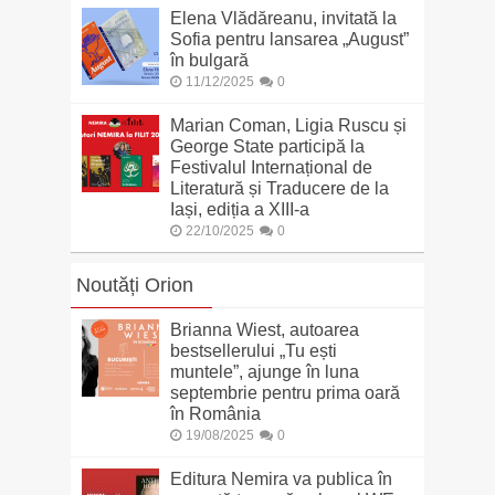
Elena Vlădăreanu, invitată la
Sofia pentru lansarea „August”
în bulgară
11/12/2025
0
Marian Coman, Ligia Ruscu și
George State participă la
Festivalul Internațional de
Literatură și Traducere de la
Iași, ediția a XIII-a
22/10/2025
0
Noutăți Orion
Brianna Wiest, autoarea
bestsellerului „Tu ești
muntele”, ajunge în luna
septembrie pentru prima oară
în România
19/08/2025
0
Editura Nemira va publica în