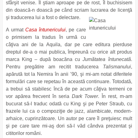
sfârşit venise. Îl ştiam aproape pe de rost, îl buchisisem
din doască-n doască pe când scriam lucrarea de licenţă
şi traducerea lui a fost o delectare.
A urmat
Casa întunericului
, pe care
o primisem la tradus în urmă cu
câţiva ani de la Aquila, dar pe care editura pierduse
dreptul de-a o mai publica, împreună cu orice alt produs
marca King – după boacăna cu
Jumătatea întunecată
.
Pentru pregătire am recitit traducerea
Talismanului
,
apărută tot la Nemira în anii ’90, şi mi-am notat diferitele
formulări care se repetau în această continuare. Totodată,
a trebui să stabilesc încă de pe acum câţiva termeni ce
vor apărea frecvent în seria
Dark Tower
. În rest, m-am
bucurat să-l traduc odată cu King şi pe Peter Straub, cu
frazele lui ca o compoziţie de jazz, alambicate, modern-
arhaice, cuprinzătoare. Un autor pe care îl preţuiesc mult
şi pe care tare mi-aş dori să-l văd cândva prezentat şi
cititorilor români.