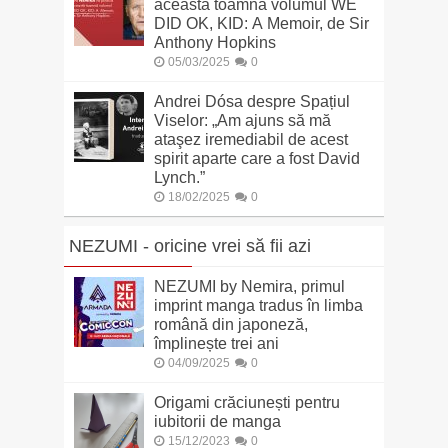
această toamnă volumul WE
DID OK, KID: A Memoir, de Sir
Anthony Hopkins
05/03/2025
0
Andrei Dósa despre Spațiul
Viselor: „Am ajuns să mă
ataşez iremediabil de acest
spirit aparte care a fost David
Lynch.”
18/02/2025
0
NEZUMI - oricine vrei să fii azi
NEZUMI by Nemira, primul
imprint manga tradus în limba
română din japoneză,
împlinește trei ani
04/09/2025
0
Origami crăciunești pentru
iubitorii de manga
15/12/2023
0