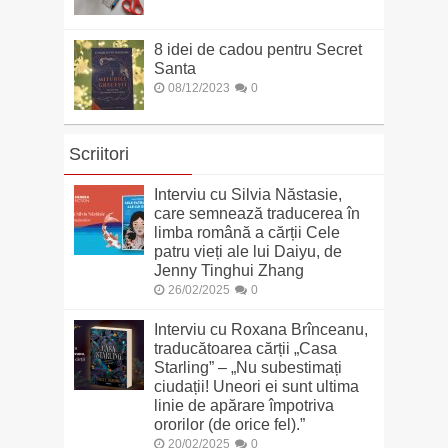
8 idei de cadou pentru Secret
Santa
08/12/2023
0
Scriitori
Interviu cu Silvia Năstasie,
care semnează traducerea în
limba română a cărții Cele
patru vieți ale lui Daiyu, de
Jenny Tinghui Zhang
26/02/2025
0
Interviu cu Roxana Brînceanu,
traducătoarea cărții „Casa
Starling” – „Nu subestimați
ciudații! Uneori ei sunt ultima
linie de apărare împotriva
ororilor (de orice fel).”
20/02/2025
0