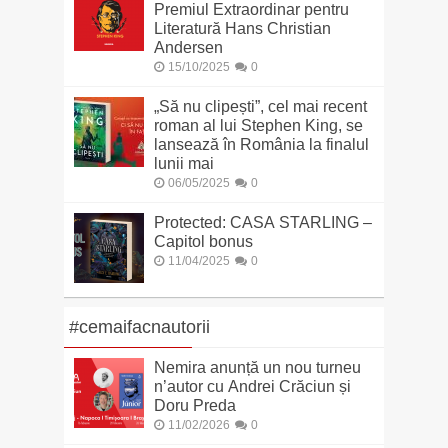
Premiul Extraordinar pentru
Literatură Hans Christian
Andersen
15/10/2025
0
„Să nu clipești”, cel mai recent
roman al lui Stephen King, se
lansează în România la finalul
lunii mai
06/05/2025
0
Protected: CASA STARLING –
Capitol bonus
11/04/2025
0
#cemaifacnautorii
Nemira anunță un nou turneu
n’autor cu Andrei Crăciun și
Doru Preda
11/02/2026
0