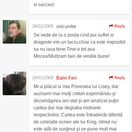
si succes!
26/01/2009
Reply
voicunike
Se vede de la o posta cind pui suflet si
dragoste intr-un lucru,chiar ca este imposibil
sa nu iasa bine.Tine-o tot asa
Mircea!Multzam fain de vestile bune!
26/01/2009
Reply
Balin Feri
Mi-a plăcut si mie Povestea lui Lisey, dar
auzisem mai mulţi cititori exprimându-şi
dezamăgirea am stat şi am analizat puţin
cartea dar mai degraba motivele
respectivilor. Cartea este întradevăr diferită
de celelalte scrieri ale lui King, ritmul nu
este atât de susţinut şi se pune mult mai