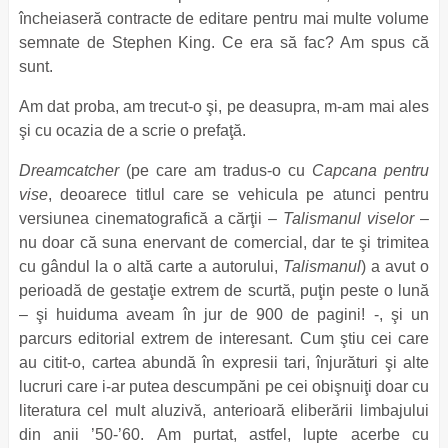
încheiaseră contracte de editare pentru mai multe volume
semnate de Stephen King. Ce era să fac? Am spus că
sunt.
Am dat proba, am trecut-o şi, pe deasupra, m-am mai ales
şi cu ocazia de a scrie o prefaţă.
Dreamcatcher
(pe care am tradus-o cu
Capcana pentru
vise
, deoarece titlul care se vehicula pe atunci pentru
versiunea cinematografică a cărţii –
Talismanul viselor
–
nu doar că suna enervant de comercial, dar te şi trimitea
cu gândul la o altă carte a autorului,
Talismanul
) a avut o
perioadă de gestaţie extrem de scurtă, puţin peste o lună
– şi huiduma aveam în jur de 900 de pagini! -, şi un
parcurs editorial extrem de interesant. Cum ştiu cei care
au citit-o, cartea abundă în expresii tari, înjurături şi alte
lucruri care i-ar putea descumpăni pe cei obişnuiţi doar cu
literatura cel mult aluzivă, anterioară eliberării limbajului
din anii ’50-’60. Am purtat, astfel, lupte acerbe cu