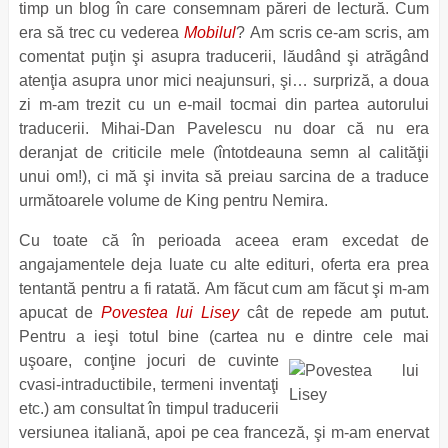
timp un blog în care consemnam păreri de lectură. Cum
era să trec cu vederea
Mobilul
? Am scris ce-am scris, am
comentat puţin şi asupra traducerii, lăudând şi atrăgând
atenţia asupra unor mici neajunsuri, şi… surpriză, a doua
zi m-am trezit cu un e-mail tocmai din partea autorului
traducerii. Mihai-Dan Pavelescu nu doar că nu era
deranjat de criticile mele (întotdeauna semn al calităţii
unui om!), ci mă şi invita să preiau sarcina de a traduce
următoarele volume de King pentru Nemira.
Cu toate că în perioada aceea eram excedat de
angajamentele deja luate cu alte edituri, oferta era prea
tentantă pentru a fi ratată. Am făcut cum am făcut şi m-am
apucat de
Povestea lui Lisey
cât de repede am putut.
Pentru a ieşi totul bine (cartea nu e dintre cele
mai
uşoare, conţine jocuri de cuvinte
cvasi-intraductibile, termeni inventaţi
etc.) am consultat în timpul traducerii
versiunea italiană, apoi pe cea franceză, şi m-am enervat