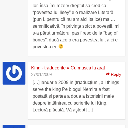
lor, însă îmi rezerv dreptul să cred că
“povestea lui lisey” e o realizare Literară
(pun L pentru că nu am aici italice) mai…
semnificativă. în privinţa strict a poveştii, mi
s-a părut următorul pas firesc de la “bag of
bones”. dacă acolo era povestea lui, aici e
povestea ei.
King - traducerile « Cu musca la arat
27/01/2009
Reply
[…] ianuarie 2009 in (tr)aducţiuni, all things
serve the king Pe blogul Nemira a fost
postată şi partea a doua a istorisirii mele
despre întâlnirea cu scrierile lui King.
Lectură plăcută. Vă aştept […]