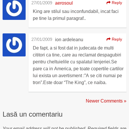
27/01/2009
Reply
aerosoul
King are stilul sau inconfundabil, incat faci
pe tine la primul paragraf..
27/01/2009
Reply
ion ardeleanu
De fapt, a si fost dat in judecata de multi
cititori ca tine, care au reclamat despagubiri
pentru cheltuielile cu spalatul lenjeriei.Se
pare ca in America, pe toate copertile cartilor
lui exista un avertisment :”A se citi numai pe
tron”.Este doar “The King”, ce naiba.
Newer Comments »
Lasă un comentariu
Your email address will not be published.
Required fields are