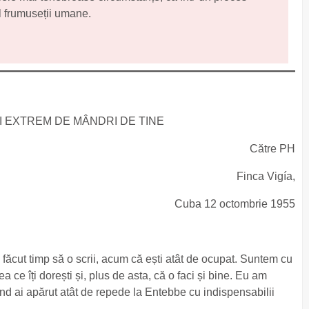
l frumuseții umane.
I EXTREM DE MÂNDRI DE TINE
Către PH
Finca Vigía,
Cuba 12 octombrie 1955
i făcut timp să o scrii, acum că ești atât de ocupat. Suntem cu
ea ce îți dorești și, plus de asta, că o faci și bine. Eu am
ând ai apărut atât de repede la Entebbe cu indispensabilii