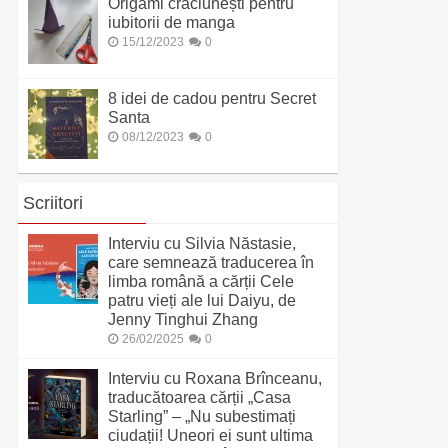
Origami crăciunești pentru
iubitorii de manga
15/12/2023
0
8 idei de cadou pentru Secret
Santa
08/12/2023
0
Scriitori
Interviu cu Silvia Năstasie,
care semnează traducerea în
limba română a cărții Cele
patru vieți ale lui Daiyu, de
Jenny Tinghui Zhang
26/02/2025
0
Interviu cu Roxana Brînceanu,
traducătoarea cărții „Casa
Starling” – „Nu subestimați
ciudații! Uneori ei sunt ultima