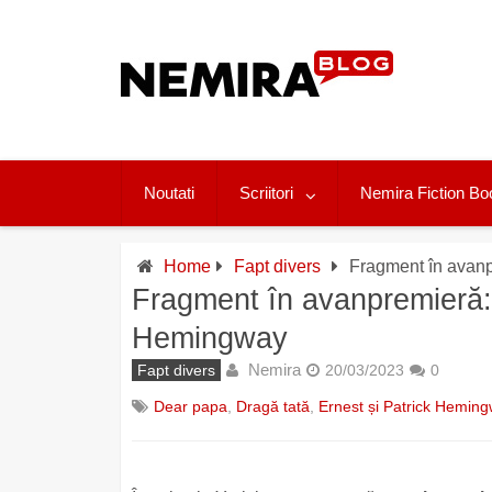
Skip
to
content
Noutati
Scriitori
Nemira Fiction Bo
Home
Fapt divers
Fragment în avanp
Fragment în avanpremieră: 
Hemingway
Nemira
Fapt divers
20/03/2023
0
Dear papa
,
Dragă tată
,
Ernest și Patrick Hemin