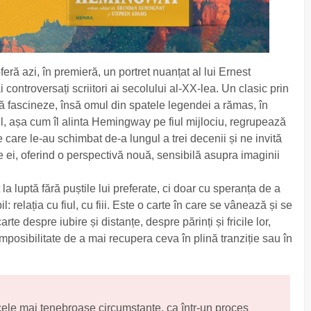
feră azi, în premieră, un portret nuanțat al lui Ernest
controversați scriitori ai secolului al-XX-lea. Un clasic prin
 fascineze, însă omul din spatele legendei a rămas, în
l, așa cum îl alinta Hemingway pe fiul mijlociu, regrupează
e care le-au schimbat de-a lungul a trei decenii și ne invită
tre ei, oferind o perspectivă nouă, sensibilă asupra imaginii
 luptă fără puștile lui preferate, ci doar cu speranța de a
: relația cu fiul, cu fiii. Este o carte în care se vânează și se
te despre iubire și distanțe, despre părinți și fricile lor,
imposibilitate de a mai recupera ceva în plină tranziție sau în
cele mai tenebroase circumstanțe, ca într-un proces