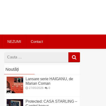
NEZUMI
Contact
Cauta
dupa
Noutăți
Lansare serie HAIGANU, de
Marian Coman
27/05/2026
0
Protected: CASA STARLING –
Capitol bonus