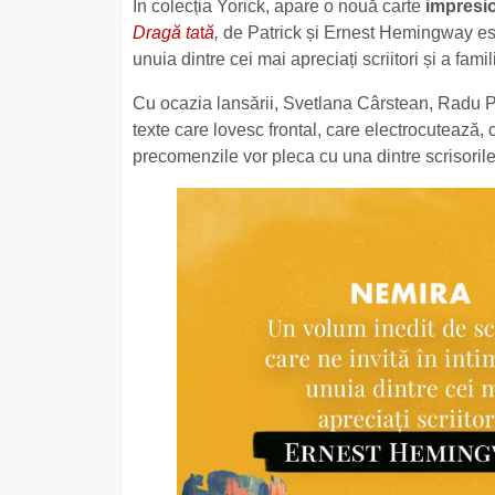
În colecția Yorick, apare o nouă carte
impresi
Dragă ta
t
ă
,
de Patrick și Ernest Hemingway este 
unuia dintre cei mai apreciați scriitori și a famil
Cu ocazia lansării, Svetlana Cârstean, Radu Pa
texte care lovesc frontal, care electrocutează,
precomenzile vor pleca cu una dintre scrisorile 