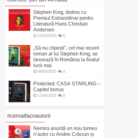
Stephen King, distins cu
Premiul Extraordinar pentru
Literatură Hans Christian
Andersen
15/10/2025
0
„Să nu clipești”, cel mai recent
roman al lui Stephen King, se
lansează în România la finalul
lunii mai
06/05/2025
0
Protected: CASA STARLING –
Capitol bonus
11/04/2025
0
#cemaifacnautorii
Nemira anunță un nou turneu
n’autor cu Andrei Crăciun și