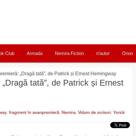
ok Club
Armada
Nemira Fiction
n’autor
Orion
remieră: „Dragă tată”, de Patrick și Ernest Hemingway
„Dragă tată”, de Patrick și Ernest
gway
,
fragment în avanpremieră
,
Nemira
,
Volum de scrisori
,
Yorick