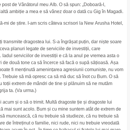
 post de Vânătorul meu Alb. O să spun: „Doboară-l,
laltă ambiție a mea e să vânez doar o dată cu Gig în Magadi.
 dă-mi de știre. I-am scris câteva scrisori la New Arusha Hotel,
i transmite dragostea lui. S-a îngrășat puțin, dar niște soare
 ceva planuri legate de serviciile de investiții, care
dul serviciilor de investiții e că la anul pe vremea asta o
ri de două tone ca să încerce să facă o supă sățioasă. Așa
 poate fi menținută amenințarea agresiunii comuniste, nu vom
ct. Trebuie să mă opresc ca să mă duc să înot cu Bum. O să
 toții extrem de mândri de tine și plănuim să ne mutăm
rija ta. (Va urma.)
acum și o să o trimit. Multă dragoste ție și dragoste lui
dacă mai sunt acolo. Bum și cu mine suntem atât de extrem de
 să muncească, că nu trebuie să studieze, că nu trebuie să
e de întreținut o familie, nici rude, nici nu trebuie vreodată
oare acum în oct., în timp ce babacul și fratele lui mai mare