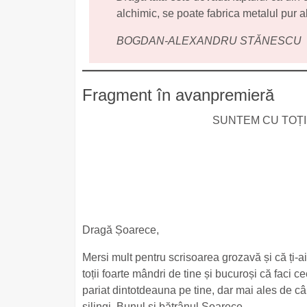
alchimic, se poate fabrica metalul pur a
BOGDAN-ALEXANDRU STĂNESCU
Fragment în avanpremieră
SUNTEM CU TOȚI
Dragă Șoarece,
Mersi mult pentru scrisoarea grozavă și că ți-a
toții foarte mândri de tine și bucuroși că faci ce
pariat dintotdeauna pe tine, dar mai ales de c
șilingi. Bunul și bătrânul Șoarece.