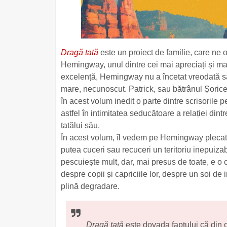
Dragă tată
este un proiect de familie, care ne o
Hemingway, unul dintre cei mai apreciați și mai 
excelență, Hemingway nu a încetat vreodată să
mare, necunoscut. Patrick, sau bătrânul Șorice
în acest volum inedit o parte dintre scrisorile p
astfel în intimitatea seducătoare a relației din
tatălui său.
În acest volum, îl vedem pe Hemingway plecat la
putea cuceri sau recuceri un teritoriu inepuizabil
pescuiește mult, dar, mai presus de toate, e o car
despre copii și capriciile lor, despre un soi de 
plină degradare.
Dragă tată
este dovada faptului că din 