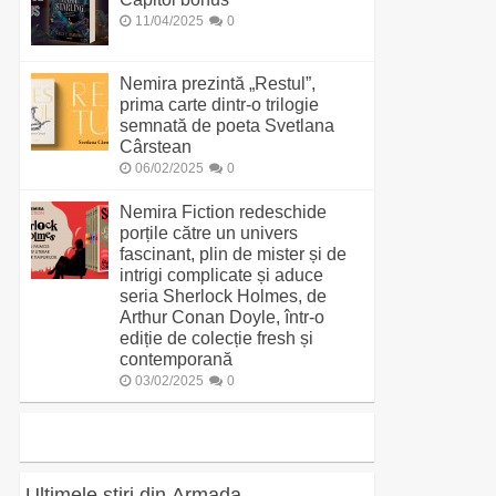
11/04/2025
0
Nemira prezintă „Restul”,
prima carte dintr-o trilogie
semnată de poeta Svetlana
Cârstean
06/02/2025
0
Nemira Fiction redeschide
porțile către un univers
fascinant, plin de mister și de
intrigi complicate și aduce
seria Sherlock Holmes, de
Arthur Conan Doyle, într-o
ediție de colecție fresh și
contemporană
03/02/2025
0
Ultimele știri din Armada