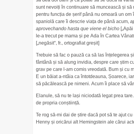
sunt nevoiți în continuare să muncească și s
pentru funcția de șerif până nu omoară un om 
spaniolă care îi descrie viața de până acum,
a
aprovechando hasta que viene el bicho
[„Apăi
le-a trecut pe mama și pe Ada în Cartea Vânatu
[„negăsit“, fr., ortografiat greșit]
Trebuie să fac o pauză ca să las înțelegerea și
fântână și să alung invidia, despre care știm cu
grav pe care l-am comis vreodată. Bum și cu min
E un băiat a-ntâia ca întotdeauna, Șoarece, iar l
să păcălească pe nimeni. Acum îi place să vân
Elanule, să nu te lași niciodată legat prea tare.
de propria conștiință.
Te rog să-mi dai de știre dacă pot să te ajut cu
Henny și oricărui alt Hemingstein ale cărui act