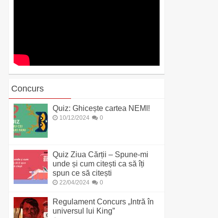
Concurs
Quiz: Ghicește cartea NEMI!
10/12/2024
0
Quiz Ziua Cărții – Spune-mi
unde și cum citești ca să îți
spun ce să citești
22/04/2024
0
Regulament Concurs „Intră în
universul lui King”