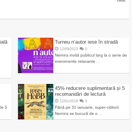
ială
Turneu n’autor iese în stradă
12/09/2023
0
Nemira invită publicul larg la o serie de
evenimente relaxante …
45% reducere suplimentară și 5
recomandări de lectură
12/01/2018
0
le 5
Până pe 31 ianuarie, super-cititorii
Nemira se bucură de o …