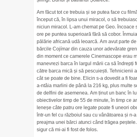
Am făcut tot ce trebuia și se putea face cu film
început că, în lipsa unui miracol, o să trebu
niciun miracol. L-am chemat pe Geo. încoace s
ore pe puntea superioară fără să cobor. Înmui
pălărie africană udă leoarcă. Am avut parte de
bărcile Cojímar din cauza unor adevărate grenuri
din moment ce camerele Cinemascope erau mont
manevrezi barca în largul mării ca să îndrepți fu
către barca mică și să pescuiești. Tehnicienii au
cât se poate de bine. Elicin s-a dovedit a fi fo
a-ntâia marlini de până la 216 kg, plus multe
de delfini de asemenea. Am ținut un banc în lu
obiectivelor timp de 55 de minute, în timp ce am
leneșe câte patru ore legate poate fi uneori ob
într-un fel cu războiul sau cu vânătoarea și n
preajma unei bărci atunci când trăgea peștele. A
sigur că mi-ai fi fost de folos.