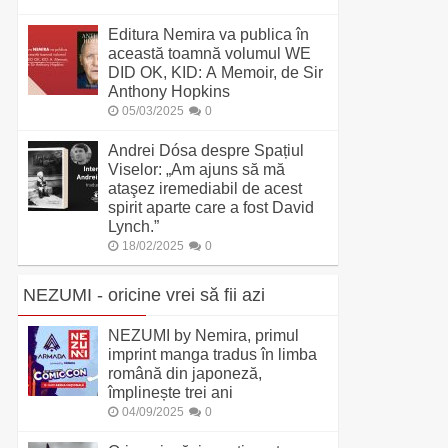
Editura Nemira va publica în
această toamnă volumul WE
DID OK, KID: A Memoir, de Sir
Anthony Hopkins
05/03/2025
0
Andrei Dósa despre Spațiul
Viselor: „Am ajuns să mă
ataşez iremediabil de acest
spirit aparte care a fost David
Lynch.”
18/02/2025
0
NEZUMI - oricine vrei să fii azi
NEZUMI by Nemira, primul
imprint manga tradus în limba
română din japoneză,
împlinește trei ani
04/09/2025
0