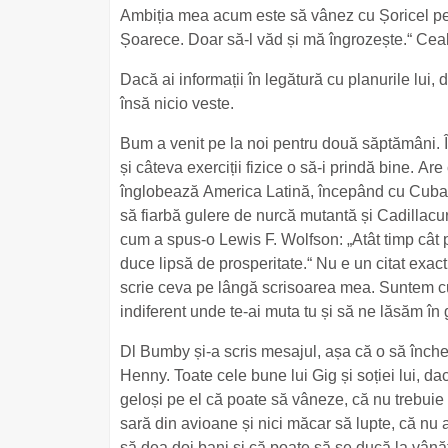
Ambiția mea acum este să vânez cu Șoricel pe
Șoarece. Doar să-l văd și mă îngrozește.“ Cea
Dacă ai informații în legătură cu planurile lui,
însă nicio veste.
Bum a venit pe la noi pentru două săptămâni. Îț
și câteva exerciții fizice o să-i prindă bine. Are
înglobează America Latină, începând cu Cuba. Ia
să fiarbă gulere de nurcă mutantă și Cadillacu
cum a spus-o Lewis F. Wolfson: „Atât timp cât
duce lipsă de prosperitate.“ Nu e un citat exa
scrie ceva pe lângă scrisoarea mea. Suntem cu
indiferent unde te-ai muta tu și să ne lăsăm în g
Dl Bumby și-a scris mesajul, așa că o să închei 
Henny. Toate cele bune lui Gig și soției lui, 
geloși pe el că poate să vâneze, că nu trebuie
sară din avioane și nici măcar să lupte, că nu ar
să dea doi bani și că poate să se ducă la vânăt