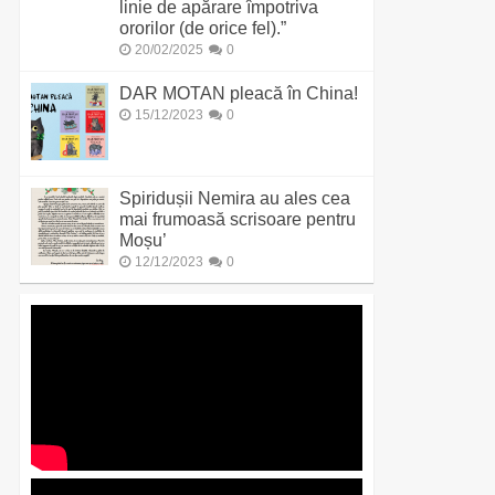
linie de apărare împotriva
ororilor (de orice fel).”
20/02/2025
0
DAR MOTAN pleacă în China!
15/12/2023
0
Spiridușii Nemira au ales cea
mai frumoasă scrisoare pentru
Moșu’
12/12/2023
0