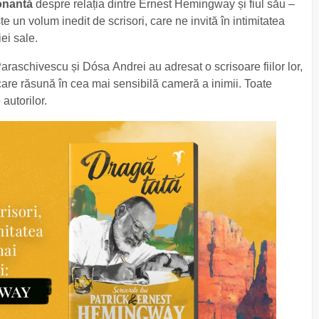
onantă
despre relația dintre Ernest Hemingway și fiul său –
un volum inedit de scrisori, care ne invită în intimitatea
iei sale.
raschivescu și Dósa Andrei au adresat o scrisoare fiilor lor,
 care răsună în cea mai sensibilă cameră a inimii. Toate
autorilor.