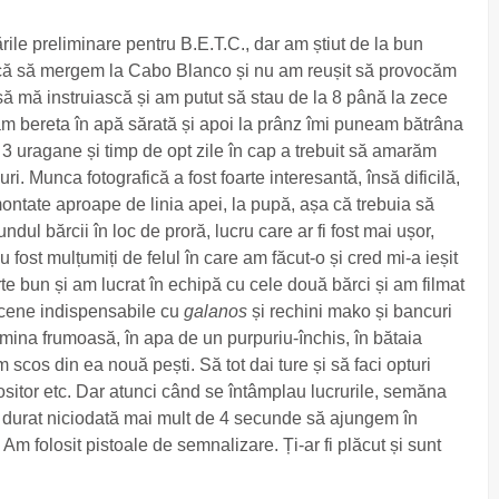
ările preliminare pentru B.E.T.C., dar am știut de la bun
iască să mergem la Cabo Blanco și nu am reușit să provocăm
ă mă instruiască și am putut să stau de la 8 până la zece
am bereta în apă sărată și apoi la prânz îmi puneam bătrâna
 3 uragane și timp de opt zile în cap a trebuit să amarăm
. Munca fotografică a fost foarte interesantă, însă dificilă,
ate aproape de linia apei, la pupă, așa că trebuia să
ndul bărcii în loc de proră, lucru care ar fi fost mai ușor,
 fost mulțumiți de felul în care am făcut-o și cred mi-a ieșit
arte bun și am lucrat în echipă cu cele două bărci și am filmat
 scene indispensabile cu
galanos
și rechini mako și bancuri
mina frumoasă, în apa de un purpuriu-închis, în bătaia
 scos din ea nouă pești. Să tot dai ture și să faci opturi
ositor etc. Dar atunci când se întâmplau lucrurile, semăna
-a durat niciodată mai mult de 4 secunde să ajungem în
m folosit pistoale de semnalizare. Ți-ar fi plăcut și sunt