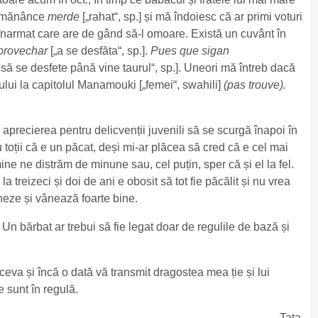
ă mănânce
merde
[„rahat“, sp.] și mă îndoiesc că ar primi voturi
înarmat care are de gând să-l omoare. Există un cuvânt în
provechar
[„a se desfăta“, sp.].
Pues que sigan
 să se desfete până vine taurul“, sp.]. Uneori mă întreb dacă
lui la capitolul Manamouki [„femei“, swahili]
(pas trouve).
 aprecierea pentru delicvenții juvenili să se scurgă înapoi în
 toții că e un păcat, deși mi-ar plăcea să cred că e cel mai
e ne distrăm de minune sau, cel puțin, sper că și el la fel.
a treizeci și doi de ani e obosit să tot fie păcălit și nu vrea
eze și vânează foarte bine.
 Un bărbat ar trebui să fie legat doar de regulile de bază și
 ceva și încă o dată vă transmit dragostea mea ție și lui
e sunt în regulă.
Tata.