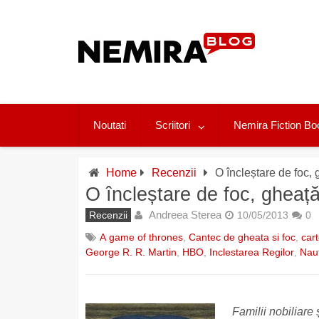
Skip
to
content
Noutati
Scriitori
Nemira Fiction Bo
Home
Recenzii
O încleștare de foc,
O încleștare de foc, gheaț
Andreea Sterea
Recenzii
10/05/2013
0
A game of thrones
,
Cantec de gheata si foc
,
cart
George R. R. Martin
,
HBO
,
Inclestarea Regilor
,
Naut
Familii nobiliare ș