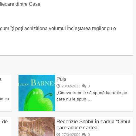
fiecare dintre Case.
cum îţi poţi achiziţiona volumul Încleştarea regilor cu o
a
Puls
23/02/2013
0
„Cineva trebuie să spună lucrurile pe
no cu
care nu le spun …
l de
Recenzie Snobii în cadrul “Omul
care aduce cartea”
27/04/2009
0