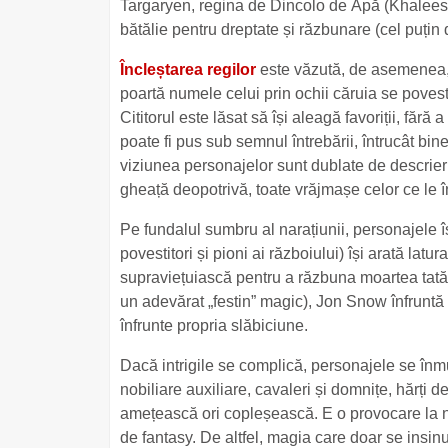
Targaryen, regina de Dincolo de Apă (Khaleesi 
bătălie pentru dreptate și răzbunare (cel puțin 
Încleștarea regilor
este văzută, de asemenea, 
poartă numele celui prin ochii căruia se povest
Cititorul este lăsat să își aleagă favoriții, fără
poate fi pus sub semnul întrebării, întrucât bin
viziunea personajelor sunt dublate de descrieri
gheață deopotrivă, toate vrăjmașe celor ce le î
Pe fundalul sumbru al narațiunii, personajele îș
povestitori și pioni ai războiului) își arată latu
supraviețuiască pentru a răzbuna moartea tatălui
un adevărat „festin” magic), Jon Snow înfruntă 
înfrunte propria slăbiciune.
Dacă intrigile se complică, personajele se înmu
nobiliare auxiliare, cavaleri și domnițe, hărți de
amețească ori copleșească. E o provocare la n
de fantasy. De altfel, magia care doar se insin