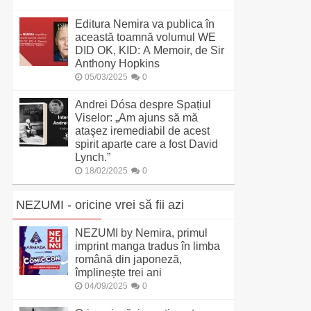
Editura Nemira va publica în
această toamnă volumul WE
DID OK, KID: A Memoir, de Sir
Anthony Hopkins
05/03/2025
0
Andrei Dósa despre Spațiul
Viselor: „Am ajuns să mă
ataşez iremediabil de acest
spirit aparte care a fost David
Lynch.”
18/02/2025
0
NEZUMI - oricine vrei să fii azi
NEZUMI by Nemira, primul
imprint manga tradus în limba
română din japoneză,
împlinește trei ani
04/09/2025
0