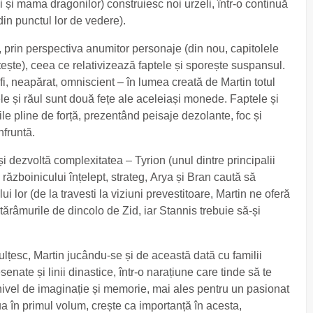
și mama dragonilor) construiesc noi urzeli, într-o continuă
din punctul lor de vedere).
prin perspectiva anumitor personaje (din nou, capitolele
ește), ceea ce relativizează faptele și sporește suspansul.
 a fi, neapărat, omniscient – în lumea creată de Martin totul
ele și răul sunt două fețe ale aceleiași monede. Faptele și
le pline de forță, prezentând peisaje dezolante, foc și
nfruntă.
i dezvoltă complexitatea – Tyrion (unul dintre principalii
ra războinicului înțelept, strateg, Arya și Bran caută să
 lor (de la travesti la viziuni prevestitoare, Martin ne oferă
tărâmurile de dincolo de Zid, iar Stannis trebuie să-și
lțesc, Martin jucându-se și de această dată cu familii
senate și linii dinastice, într-o narațiune care tinde să te
ivel de imaginație și memorie, mai ales pentru un pasionat
ua în primul volum, crește ca importanță în acesta,