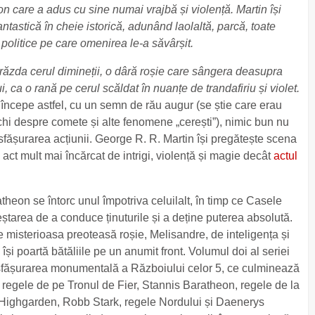
ron care a adus cu sine numai vrajbă și violență. Martin își
ntastică în cheie istorică, adunând laolaltă, parcă, toate
e politice pe care omenirea le-a săvârșit.
ăzda cerul dimineții, o dâră roșie care sângera deasupra
, ca o rană pe cerul scăldat în nuanțe de trandafiriu și violet.
ncepe astfel, cu un semn de rău augur (se știe care erau
chi despre comete și alte fenomene „cerești”), nimic bun nu
fășurarea acțiunii. George R. R. Martin își pregătește scena
 act mult mai încărcat de intrigi, violență și magie decât
actul
atheon se întorc unul împotriva celuilalt, în timp ce Casele
eștarea de a conduce ținuturile și a deține puterea absolută.
e misterioasa preoteasă roșie, Melisandre, de inteligența și
 își poartă bătăliile pe un anumit front. Volumul doi al seriei
esfășurarea monumentală a Războiului celor 5, ce culminează
, regele de pe Tronul de Fier, Stannis Baratheon, regele de la
 Highgarden, Robb Stark, regele Nordului și Daenerys