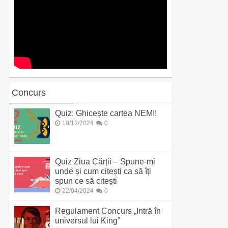
Concurs
Quiz: Ghicește cartea NEMI!
10/12/2024
0
Quiz Ziua Cărții – Spune-mi
unde și cum citești ca să îți
spun ce să citești
22/04/2024
0
Regulament Concurs „Intră în
universul lui King”