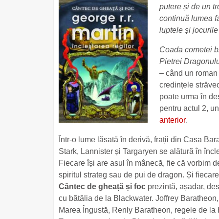
putere și de un t
continuă lumea fa
luptele și jocuril
Coada cometei br
Pietrei Dragonului
– când un roman î
credințele străve
poate urma în des
pentru actul 2, un
anterior
.
Într-o lume lăsată în derivă, frații din Casa Bar
Stark, Lannister și Targaryen se alătură în încl
Fiecare își are asul în mânecă, fie că vorbim d
spiritul strateg sau de pui de dragon. Și fiecare
Cântec de gheață și foc
prezintă, așadar, d
cu bătălia de la Blackwater. Joffrey Baratheon
Marea Îngustă, Renly Baratheon, regele de la