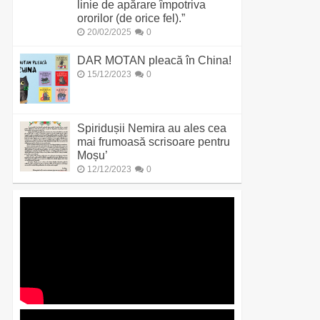
linie de apărare împotriva
ororilor (de orice fel).”
20/02/2025
0
DAR MOTAN pleacă în China!
15/12/2023
0
Spiridușii Nemira au ales cea
mai frumoasă scrisoare pentru
Moșu’
12/12/2023
0