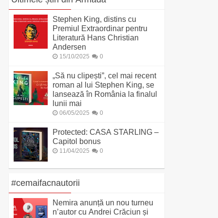
Stephen King, distins cu
Premiul Extraordinar pentru
Literatură Hans Christian
Andersen
15/10/2025
0
„Să nu clipești”, cel mai recent
roman al lui Stephen King, se
lansează în România la finalul
lunii mai
06/05/2025
0
Protected: CASA STARLING –
Capitol bonus
11/04/2025
0
#cemaifacnautorii
Nemira anunță un nou turneu
n’autor cu Andrei Crăciun și