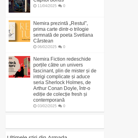
11/04/2025
0
Nemira prezintă „Restul”,
prima carte dintr-o trilogie
semnată de poeta Svetlana
Cârstean
06/02/2025
0
Nemira Fiction redeschide
porțile către un univers
fascinant, plin de mister și de
intrigi complicate și aduce
seria Sherlock Holmes, de
Arthur Conan Doyle, într-o
ediție de colecție fresh și
contemporană
03/02/2025
0
Ultimele știri din Armada