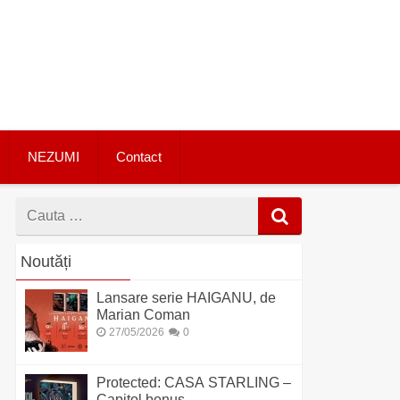
NEZUMI
Contact
Cauta
dupa
Noutăți
Lansare serie HAIGANU, de
Marian Coman
27/05/2026
0
Protected: CASA STARLING –
Capitol bonus