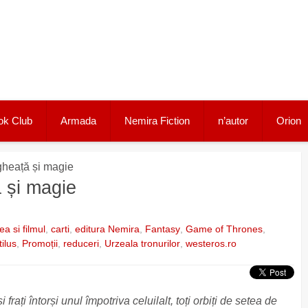
ok Club
Armada
Nemira Fiction
n’autor
Orion
 gheață și magie
ă și magie
ea si filmul
,
carti
,
editura Nemira
,
Fantasy
,
Game of Thrones
,
ilus
,
Promoții
,
reduceri
,
Urzeala tronurilor
,
westeros.ro
i frați întorși unul împotriva celuilalt, toți orbiți de setea de