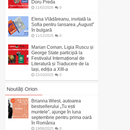
Doru Preda
11/02/2026
0
Elena Vlădăreanu, invitată la
Sofia pentru lansarea „August”
în bulgară
11/12/2025
0
Marian Coman, Ligia Ruscu și
George State participă la
Festivalul Internațional de
Literatură și Traducere de la
Iași, ediția a XIII-a
22/10/2025
0
Noutăți Orion
Brianna Wiest, autoarea
bestsellerului „Tu ești
muntele”, ajunge în luna
septembrie pentru prima oară
în România
19/08/2025
0