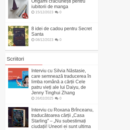
Origami crăciunești pentru
iubitorii de manga
15/12/2023
0
8 idei de cadou pentru Secret
Santa
08/12/2023
0
Scriitori
Interviu cu Silvia Năstasie,
care semnează traducerea în
limba română a cărții Cele
patru vieți ale lui Daiyu, de
Jenny Tinghui Zhang
26/02/2025
0
Interviu cu Roxana Brînceanu,
traducătoarea cărții „Casa
Starling” – „Nu subestimați
ciudații! Uneori ei sunt ultima