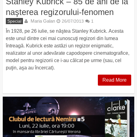
Stanley Kubrick – 85 de ani de la
naşterea regizorului-fenomen
Maria Galan
Special
26/07/2013
1
În 1928, pe 26 iulie, se năştea Stanley Kubrick. Acesta
este unul dintre cei mai cunoscuţi regizori din lumea
întreagă. Kubrick este astăzi un regizor enigmatic,
realizator al unor adevărate capodopere cinematografice,
model pentru regizorii ce i-au călcat pe urme (sau, cel
puţin, aşa au încercat).
Read More