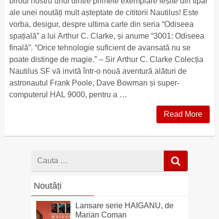
biroul nostru unul dintre primele exemplare ieșite din tipar
ale unei noutăți mult așteptate de cititorii Nautilus! Este
vorba, desigur, despre ultima carte din seria “Odiseea
spațială” a lui Arthur C. Clarke, și anume “3001: Odiseea
finală”. “Orice tehnologie suficient de avansată nu se
poate distinge de magie.” – Sir Arthur C. Clarke Colecția
Nautilus SF vă invită într-o nouă aventură alături de
astronautul Frank Poole, Dave Bowman și super-
computerul HAL 9000, pentru a …
Read More
Cauta
dupa
Noutăți
Lansare serie HAIGANU, de
Marian Coman