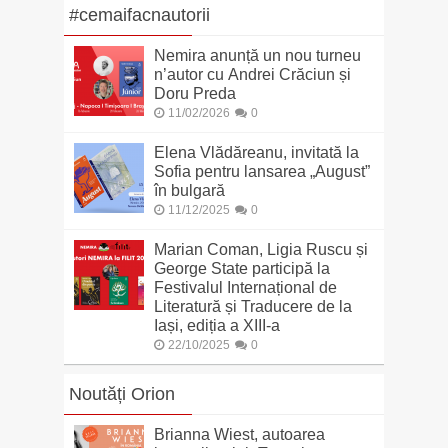
#cemaifacnautorii
Nemira anunță un nou turneu
n’autor cu Andrei Crăciun și
Doru Preda
11/02/2026
0
Elena Vlădăreanu, invitată la
Sofia pentru lansarea „August”
în bulgară
11/12/2025
0
Marian Coman, Ligia Ruscu și
George State participă la
Festivalul Internațional de
Literatură și Traducere de la
Iași, ediția a XIII-a
22/10/2025
0
Noutăți Orion
Brianna Wiest, autoarea