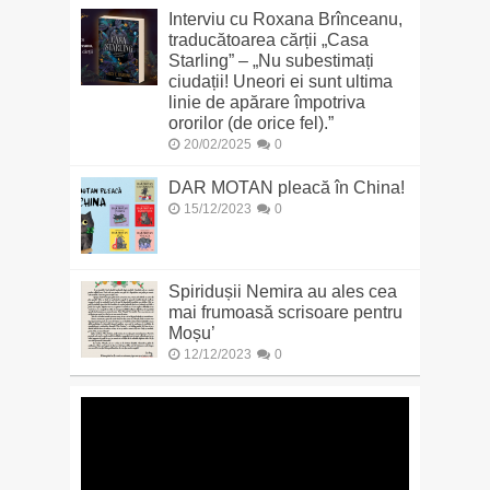
Interviu cu Roxana Brînceanu,
traducătoarea cărții „Casa
Starling” – „Nu subestimați
ciudații! Uneori ei sunt ultima
linie de apărare împotriva
ororilor (de orice fel).”
20/02/2025
0
DAR MOTAN pleacă în China!
15/12/2023
0
Spiridușii Nemira au ales cea
mai frumoasă scrisoare pentru
Moșu’
12/12/2023
0