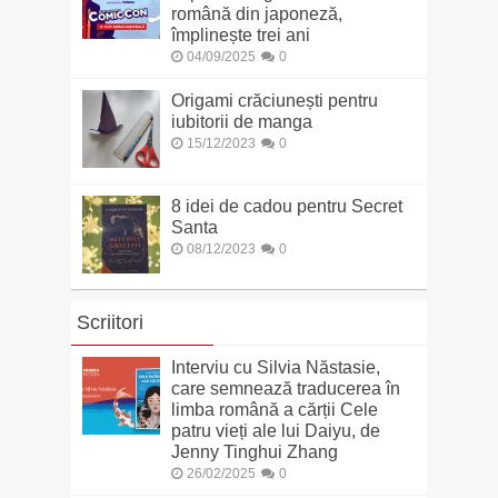
română din japoneză,
împlinește trei ani
04/09/2025
0
Origami crăciunești pentru
iubitorii de manga
15/12/2023
0
8 idei de cadou pentru Secret
Santa
08/12/2023
0
Scriitori
Interviu cu Silvia Năstasie,
care semnează traducerea în
limba română a cărții Cele
patru vieți ale lui Daiyu, de
Jenny Tinghui Zhang
26/02/2025
0