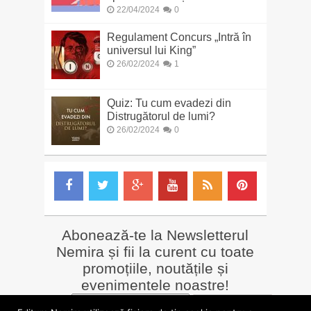
22/04/2024
0
Regulament Concurs „Intră în
universul lui King”
26/02/2024
1
Quiz: Tu cum evadezi din
Distrugătorul de lumi?
26/02/2024
0
Abonează-te la Newsletterul
Nemira și fii la curent cu toate
promoțiile, noutățile și
evenimentele noastre!
Email
*