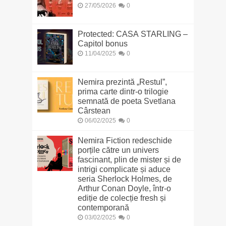
27/05/2026
0
Protected: CASA STARLING –
Capitol bonus
11/04/2025
0
Nemira prezintă „Restul”,
prima carte dintr-o trilogie
semnată de poeta Svetlana
Cârstean
06/02/2025
0
Nemira Fiction redeschide
porțile către un univers
fascinant, plin de mister și de
intrigi complicate și aduce
seria Sherlock Holmes, de
Arthur Conan Doyle, într-o
ediție de colecție fresh și
contemporană
03/02/2025
0