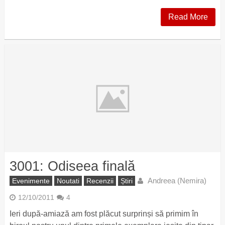
Read More
3001: Odiseea finală
Andreea (Nemira)
Evenimente
Noutati
Recenzii
Știri
12/10/2011
4
Ieri după-amiază am fost plăcut surprinși să primim în