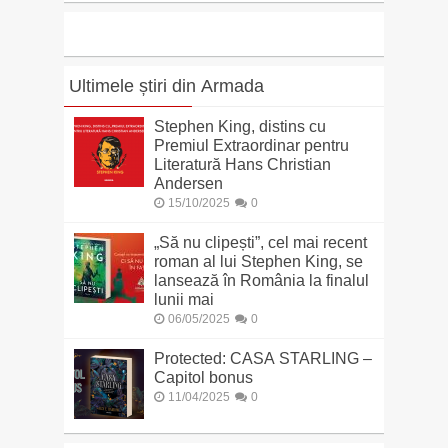
Ultimele știri din Armada
Stephen King, distins cu
Premiul Extraordinar pentru
Literatură Hans Christian
Andersen
15/10/2025
0
„Să nu clipești”, cel mai recent
roman al lui Stephen King, se
lansează în România la finalul
lunii mai
06/05/2025
0
Protected: CASA STARLING –
Capitol bonus
11/04/2025
0