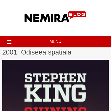
Skip
to
content
MENU
2001: Odiseea spatiala