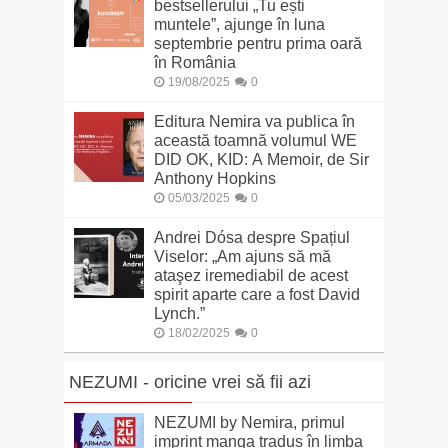
bestsellerului „Tu ești
muntele”, ajunge în luna
septembrie pentru prima oară
în România
19/08/2025
0
Editura Nemira va publica în
această toamnă volumul WE
DID OK, KID: A Memoir, de Sir
Anthony Hopkins
05/03/2025
0
Andrei Dósa despre Spațiul
Viselor: „Am ajuns să mă
ataşez iremediabil de acest
spirit aparte care a fost David
Lynch.”
18/02/2025
0
NEZUMI - oricine vrei să fii azi
NEZUMI by Nemira, primul
imprint manga tradus în limba