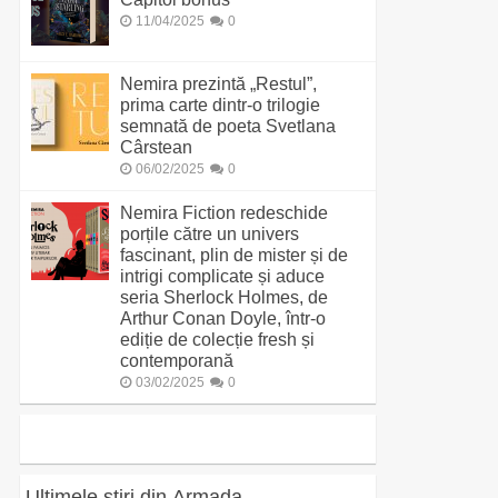
11/04/2025
0
Nemira prezintă „Restul”,
prima carte dintr-o trilogie
semnată de poeta Svetlana
Cârstean
06/02/2025
0
Nemira Fiction redeschide
porțile către un univers
fascinant, plin de mister și de
intrigi complicate și aduce
seria Sherlock Holmes, de
Arthur Conan Doyle, într-o
ediție de colecție fresh și
contemporană
03/02/2025
0
Ultimele știri din Armada