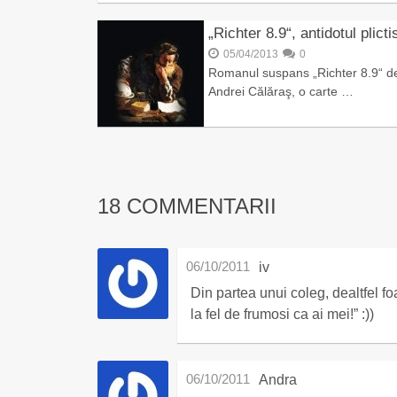
„Richter 8.9“, antidotul plicti
05/04/2013
0
Romanul suspans „Richter 8.9“ de
Andrei Călăraş, o carte …
18 COMMENTARII
06/10/2011
iv
Din partea unui coleg, dealtfel f
la fel de frumosi ca ai mei!” :))
06/10/2011
Andra