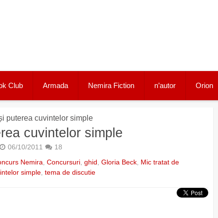
ok Club
Armada
Nemira Fiction
n’autor
Orion
i puterea cuvintelor simple
rea cuvintelor simple
06/10/2011
18
oncurs Nemira
,
Concursuri
,
ghid
,
Gloria Beck
,
Mic tratat de
intelor simple
,
tema de discutie