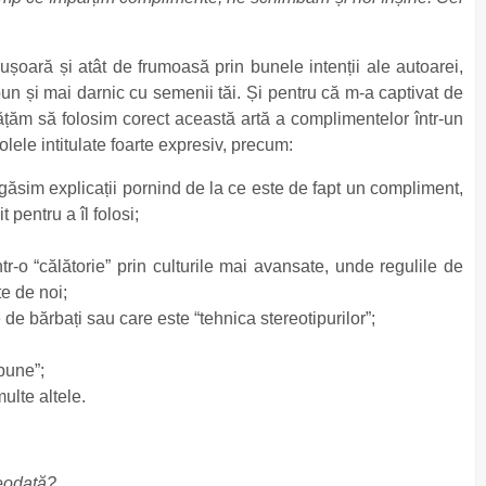
ușoară și atât de frumoasă prin bunele intenții ale autoarei,
bun și mai darnic cu semenii tăi. Și pentru că m-a captivat de
ățăm să folosim corect această artă a complimentelor într-un
olele intitulate foarte expresiv, precum:
egăsim explicații pornind de la ce este de fapt un compliment,
 pentru a îl folosi;
-o “călătorie” prin culturile mai avansate, unde regulile de
te de noi;
de bărbați sau care este “tehnica stereotipurilor”;
bune”;
ulte altele.
reodată?