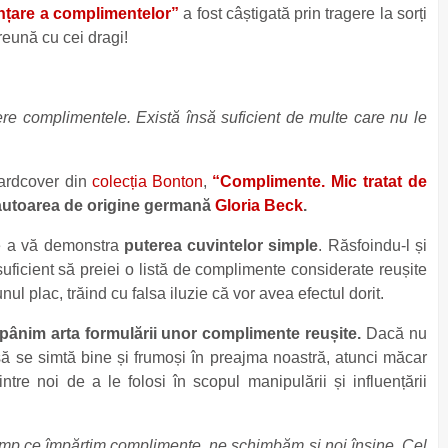
ințare a complimentelor”
a fost câștigată prin tragere la sorți
preună cu cei dragi!
re complimentele. Există însă suficient de multe care nu le
Hardcover din
colecția Bonton
,
“Complimente. Mic tratat de
autoarea de origine germană
Gloria Beck
.
de a vă demonstra
puterea cuvintelor simple
. Răsfoindu-l și
suficient să preiei o listă de complimente considerate reușite
nul plac, trăind cu falsa iluzie că vor avea efectul dorit.
ăpânim arta formulării unor complimente reușite.
Dacă nu
să se simtă bine și frumoși în preajma noastră, atunci măcar
tre noi de a le folosi în scopul manipulării și influențării
imp ce împărțim complimente, ne schimbăm și noi înșine. Cel