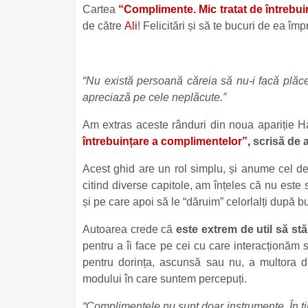
Cartea
“Complimente. Mic tratat de întrebu
de către
Ali
! Felicitări și să te bucuri de ea îm
“Nu există persoană căreia să nu-i facă plăce
apreciază pe cele neplăcute.”
Am extras aceste rânduri din noua apariție 
întrebuințare a complimentelor”,
scrisă de 
Acest ghid are un rol simplu, și anume cel 
citind diverse capitole, am înțeles că nu este 
și pe care apoi să le “dăruim” celorlalți după bu
Autoarea crede că
este extrem de util să st
pentru a îi face pe cei cu care interacționăm 
pentru dorința, ascunsă sau nu, a multora din
modului în care suntem percepuți.
“Complimentele nu sunt doar instrumente. În t