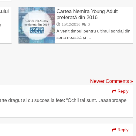
sului
Cartea Nemira Young Adult
preferată din 2016
15/12/2016
0
A venit timpul pentru ultimul sondaj din
seria noastră și …
Newer Comments »
Reply
oarte dragut si cu succes la fete: “Ochii tai sunt…aaaaproape
Reply