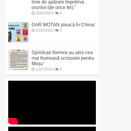
linie de apărare împotriva
ororilor (de orice fel).”
20/02/2025
0
DAR MOTAN pleacă în China!
15/12/2023
0
Spiridușii Nemira au ales cea
mai frumoasă scrisoare pentru
Moșu’
12/12/2023
0