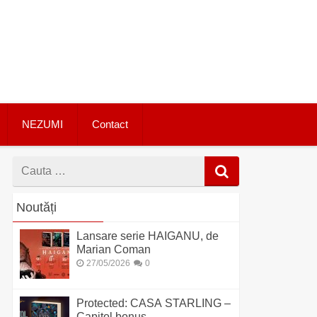
NEZUMI
Contact
Cauta
dupa
Noutăți
Lansare serie HAIGANU, de
Marian Coman
27/05/2026
0
Protected: CASA STARLING –
Capitol bonus