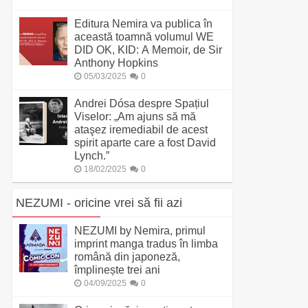
Editura Nemira va publica în
această toamnă volumul WE
DID OK, KID: A Memoir, de Sir
Anthony Hopkins
05/03/2025
0
Andrei Dósa despre Spațiul
Viselor: „Am ajuns să mă
ataşez iremediabil de acest
spirit aparte care a fost David
Lynch.”
18/02/2025
0
NEZUMI - oricine vrei să fii azi
NEZUMI by Nemira, primul
imprint manga tradus în limba
română din japoneză,
împlinește trei ani
04/09/2025
0