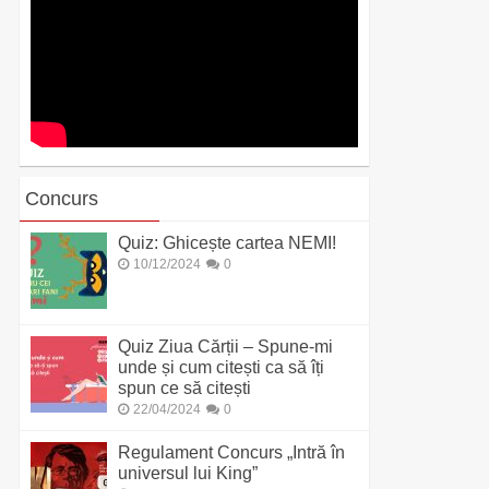
Concurs
Quiz: Ghicește cartea NEMI!
10/12/2024
0
Quiz Ziua Cărții – Spune-mi
unde și cum citești ca să îți
spun ce să citești
22/04/2024
0
Regulament Concurs „Intră în
universul lui King”