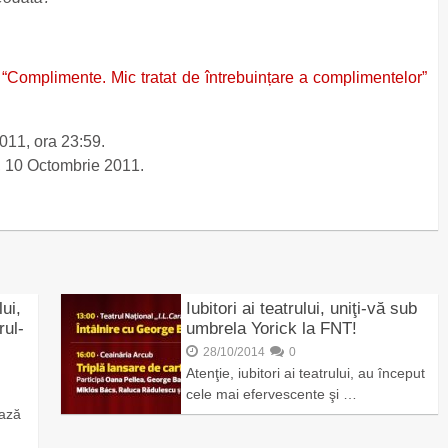
n
“Complimente. Mic tratat de întrebuințare a complimentelor”
011, ora 23:59.
ni, 10 Octombrie 2011.
ui,
Iubitori ai teatrului, uniţi-vă sub
rul-
umbrela Yorick la FNT!
28/10/2014
0
Atenţie, iubitori ai teatrului, au început
cele mai efervescente şi …
ează