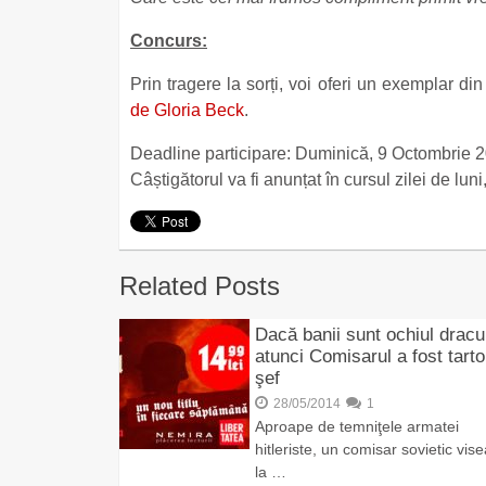
Concurs:
Prin tragere la sorți, voi oferi un exemplar di
de Gloria Beck
.
Deadline participare: Duminică, 9 Octombrie 2
Câștigătorul va fi anunțat în cursul zilei de lu
Related Posts
Dacă banii sunt ochiul dracul
atunci Comisarul a fost tarto
şef
28/05/2014
1
Aproape de temniţele armatei
hitleriste, un comisar sovietic vis
la …