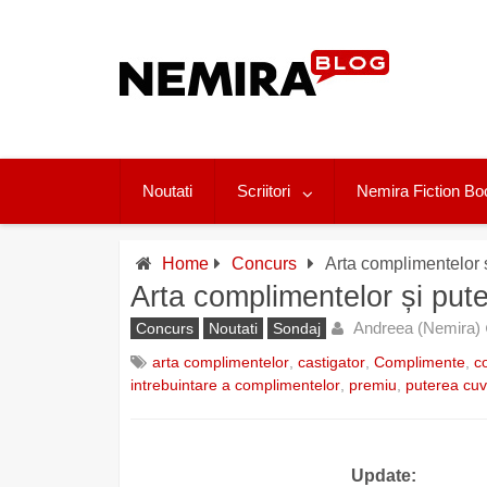
Skip
to
content
Noutati
Scriitori
Nemira Fiction Bo
Home
Concurs
Arta complimentelor ș
Arta complimentelor și pute
Andreea (Nemira)
Concurs
Noutati
Sondaj
arta complimentelor
,
castigator
,
Complimente
,
c
intrebuintare a complimentelor
,
premiu
,
puterea cuv
Update: