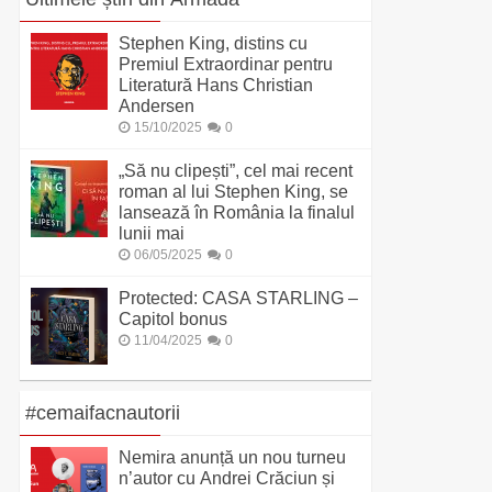
Stephen King, distins cu
Premiul Extraordinar pentru
Literatură Hans Christian
Andersen
15/10/2025
0
„Să nu clipești”, cel mai recent
roman al lui Stephen King, se
lansează în România la finalul
lunii mai
06/05/2025
0
Protected: CASA STARLING –
Capitol bonus
11/04/2025
0
#cemaifacnautorii
Nemira anunță un nou turneu
n’autor cu Andrei Crăciun și