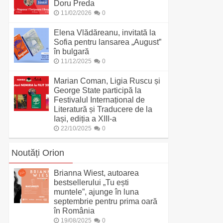
Doru Preda
11/02/2026
0
Elena Vlădăreanu, invitată la
Sofia pentru lansarea „August”
în bulgară
11/12/2025
0
Marian Coman, Ligia Ruscu și
George State participă la
Festivalul Internațional de
Literatură și Traducere de la
Iași, ediția a XIII-a
22/10/2025
0
Noutăți Orion
Brianna Wiest, autoarea
bestsellerului „Tu ești
muntele”, ajunge în luna
septembrie pentru prima oară
în România
19/08/2025
0