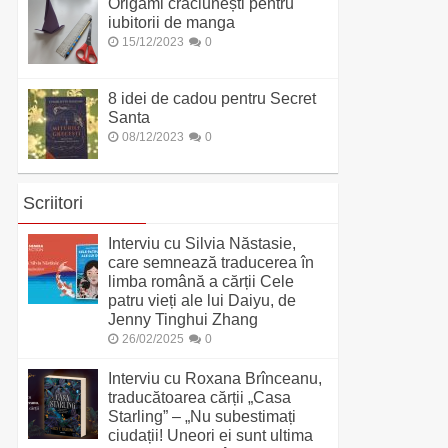
Origami crăciunești pentru
iubitorii de manga
15/12/2023
0
8 idei de cadou pentru Secret
Santa
08/12/2023
0
Scriitori
Interviu cu Silvia Năstasie,
care semnează traducerea în
limba română a cărții Cele
patru vieți ale lui Daiyu, de
Jenny Tinghui Zhang
26/02/2025
0
Interviu cu Roxana Brînceanu,
traducătoarea cărții „Casa
Starling” – „Nu subestimați
ciudații! Uneori ei sunt ultima