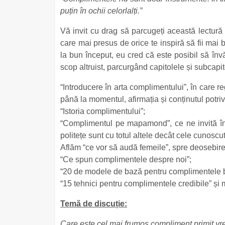
puțin în ochii celorlalți.”
Vă invit cu drag să parcugeți această lectură 
care mai presus de orice te inspiră să fii mai 
la bun început, eu cred că este posibil să înv
scop altruist, parcurgând capitolele și subcapit
“Introducere în arta complimentului”, în care r
până la momentul, afirmația și conținutul potrivit
“Istoria complimentului”;
“Complimentul pe mapamond”, ce ne invită într
politețe sunt cu totul altele decât cele cunoscu
Aflăm “ce vor să audă femeile”, spre deosebire 
“Ce spun complimentele despre noi”;
“20 de modele de bază pentru complimentele 
“15 tehnici pentru complimentele credibile” și m
Temă de discuție:
Care este cel mai frumos compliment primit v