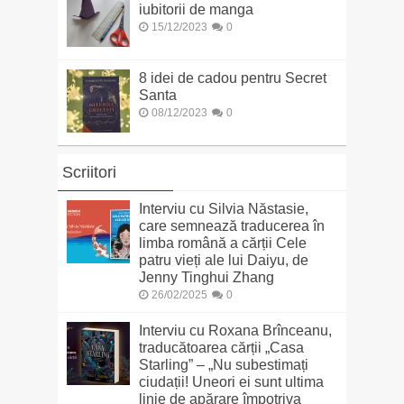
iubitorii de manga
15/12/2023
0
8 idei de cadou pentru Secret
Santa
08/12/2023
0
Scriitori
Interviu cu Silvia Năstasie,
care semnează traducerea în
limba română a cărții Cele
patru vieți ale lui Daiyu, de
Jenny Tinghui Zhang
26/02/2025
0
Interviu cu Roxana Brînceanu,
traducătoarea cărții „Casa
Starling” – „Nu subestimați
ciudații! Uneori ei sunt ultima
linie de apărare împotriva