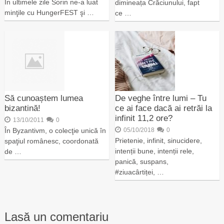
În ultimele zile Sorin ne-a luat
dimineața Crăciunului, fapt
minţile cu HungerFEST şi …
ce …
Să cunoaștem lumea
De veghe între lumi – Tu
bizantină!
ce ai face dacă ai retrăi la
infinit 11,2 ore?
13/10/2011
0
În Byzantivm, o colecţie unică în
05/10/2018
0
Prietenie, infinit, sinucidere,
spaţiul românesc, coordonată
intenții bune, intenții rele,
de …
panică, suspans,
#ziuacârtiței, …
Lasă un comentariu