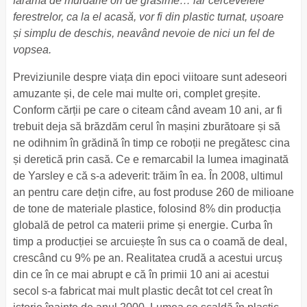
fărâmă de murdărie ori de grăsime… iar cercevelele
ferestrelor, ca la el acasă, vor fi din plastic turnat, ușoare
și simplu de deschis, neavând nevoie de nici un fel de
vopsea.
Previziunile despre viața din epoci viitoare sunt adeseori
amuzante și, de cele mai multe ori, complet greșite.
Conform cărții pe care o citeam când aveam 10 ani, ar fi
trebuit deja să brăzdăm cerul în mașini zburătoare și să
ne odihnim în grădină în timp ce roboții ne pregătesc cina
și deretică prin casă. Ce e remarcabil la lumea imaginată
de Yarsley e că s-a adeverit: trăim în ea. În 2008, ultimul
an pentru care dețin cifre, au fost produse 260 de milioane
de tone de materiale plastice, folosind 8% din producția
globală de petrol ca materii prime și energie. Curba în
timp a producției se arcuiește în sus ca o coamă de deal,
crescând cu 9% pe an. Realitatea crudă a acestui urcuș
din ce în ce mai abrupt e că în primii 10 ani ai acestui
secol s-a fabricat mai mult plastic decât tot cel creat în