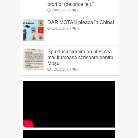
ororilor (de orice fel).”
20/02/2025
0
DAR MOTAN pleacă în China!
15/12/2023
0
Spiridușii Nemira au ales cea
mai frumoasă scrisoare pentru
Moșu’
12/12/2023
0