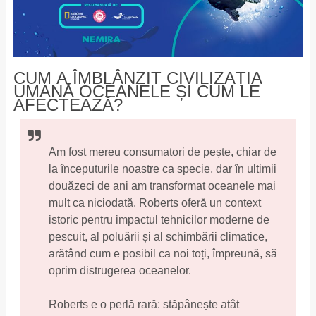
CUM A ÎMBLÂNZIT CIVILIZAȚIA
UMANĂ OCEANELE ȘI CUM LE
AFECTEAZĂ?
Am fost mereu consumatori de pește, chiar de
la începuturile noastre ca specie, dar în ultimii
douăzeci de ani am transformat oceanele mai
mult ca niciodată. Roberts oferă un context
istoric pentru impactul tehnicilor moderne de
pescuit, al poluării și al schimbării climatice,
arătând cum e posibil ca noi toți, împreună, să
oprim distrugerea oceanelor.
Roberts e o perlă rară: stăpânește atât