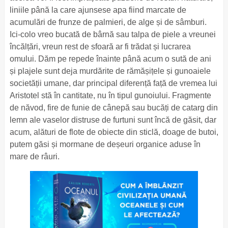
liniile până la care ajunsese apa fiind marcate de
acumulări de frunze de palmieri, de alge și de sâmburi.
Ici-colo vreo bucată de bârnă sau talpa de piele a vreunei
încălțări, vreun rest de sfoară ar fi trădat și lucrarea
omului. Dăm pe repede înainte până acum o sută de ani
și plajele sunt deja murdărite de rămășițele și gunoaiele
societății umane, dar principal diferență față de vremea lui
Aristotel stă în cantitate, nu în tipul gunoiului. Fragmente
de năvod, fire de funie de cânepă sau bucăți de catarg din
lemn ale vaselor distruse de furtuni sunt încă de găsit, dar
acum, alături de flote de obiecte din sticlă, doage de butoi,
putem găsi și mormane de deșeuri organice aduse în
mare de râuri.