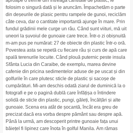
aproape o treime din întreaga cantitate de plastic; le
folosim o singură dată și le aruncăm. Împachetăm o parte
din deșeurile de plasic pentru rampele de gunoi, reciclăm
câte ceva, dar o cantitate importantă ajunge în mare. Prin
fundul grădinii mele curge un râu. Când sunt viituri, mă uit
uneori la șuvoiul de gunoaie care trece. Într-o zi obișnuită
m-am pus pe numărat: 27 de obiecte din plastic într-o oră.
Povestea asta se repetă cu fiecare râu și curs de apă care
spală terenurile locuite. Când plouă puternic peste insula
Sfânta Lucia din Caraibe, de exemplu, marea devine
cafenie din pricina sedimentelor aduse de pe uscat și din
golfurile în care plutesc sticle de plastic și sacoșe de
cumpărături. Mi-am deschis odată ziarul de duminică la o
fotografi e pe o pagină dublă care înfățișa o întindere
solidă de sticle din plastic, pungi, găleți, încălțări și alte
gunoaie. Scena era atât de șocantă, încât era greu de
precizat dacă era vorba despre pământ sau despre apă.
Până la urmă, am descoperit printre gunoaie fața unui
băiețel fi lipinez care înota în golful Manila. Am rămas