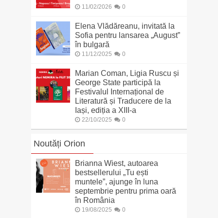
11/02/2026
0
Elena Vlădăreanu, invitată la
Sofia pentru lansarea „August”
în bulgară
11/12/2025
0
Marian Coman, Ligia Ruscu și
George State participă la
Festivalul Internațional de
Literatură și Traducere de la
Iași, ediția a XIII-a
22/10/2025
0
Noutăți Orion
Brianna Wiest, autoarea
bestsellerului „Tu ești
muntele”, ajunge în luna
septembrie pentru prima oară
în România
19/08/2025
0