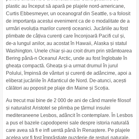
plastic au început să apară pe plajele nord-americane,
Curtis Ebbesmeyer, un oceanograf din Seattle, s-a folosit
de importanța acestui eveniment ca de o modalitate de a
urmări evoluția marilor curenți oceanici. Jucăriile au fost
plimbate de câțiva curenți care înconjoară Pacifi cul și,
de-a lungul anilor, au acostat în Hawaii, Alaska și statul
Washington. Unele chiar și-au croit drum prin strâmtoarea
Bering până-n Oceanul Arctic, unde au fost înglobate în
gheața compactă. Gheața și-a urmat drumul în jurul
Polului, împinsă de vânturi și curenți de adâncime, apoi a
eliberat jucăriile în Atlanticul de Nord. De-atunci, acești
călători au poposit pe plaje din Maine și Scoția.
Au trecut mai bine de 2 000 de ani de când marele filosof
și naturalist Aristotel se plimba pe țărmul insulei
mediteraneene Lesbos, adâncit în contemplare. În Lesbos
a pus el bazele capodoperei sale despre istoria naturală
care avea să fi e infl uentă până în Renaștere. Pe plajele
acelea vor fi fost împrăștiate puzderie de resturi naturale,