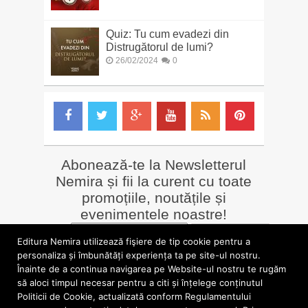
Quiz: Tu cum evadezi din
Distrugătorul de lumi?
26/02/2024
0
Abonează-te la Newsletterul
Nemira și fii la curent cu toate
promoțiile, noutățile și
evenimentele noastre!
Email
*
Editura Nemira utilizează fişiere de tip cookie pentru a
personaliza și îmbunătăți experiența ta pe site-ul nostru.
Înainte de a continua navigarea pe Website-ul nostru te rugăm
LIBRĂRII online
Alte siteuri
să aloci timpul necesar pentru a citi și înțelege conținutul
»
Librăria Online Nemira
»
Nemira Media
Politicii de Cookie, actualizată conform Regulamentului
»
Nemi
»
Valentin Nicolau