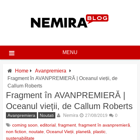
Skip
to
content
MENU
Home
Avanpremiera
Fragment în AVANPREMIERĂ | Oceanul vieții, de
Callum Roberts
Fragment în AVANPREMIERĂ |
Oceanul vieții, de Callum Roberts
Nemira
Avanpremiera
Noutati
27/08/2019
0
coming soon
,
editorial
,
fragment
,
fragment în avanpremieră
,
non fiction
,
noutate
,
Oceanul Vieții
,
planetă
,
plastic
,
sustenabilitate