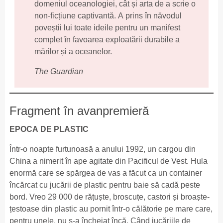
domeniul oceanologiei, cât și arta de a scrie o
non-ficțiune captivantă. A prins în năvodul
poveștii lui toate ideile pentru un manifest
complet în favoarea exploatării durabile a
mărilor și a oceanelor.
The Guardian
Fragment în avanpremieră
EPOCA DE PLASTIC
Într-o noapte furtunoasă a anului 1992, un cargou din
China a nimerit în ape agitate din Pacificul de Vest. Hula
enormă care se spărgea de vas a făcut ca un container
încărcat cu jucării de plastic pentru baie să cadă peste
bord. Vreo 29 000 de rățuște, broscuțe, castori și broaște-
țestoase din plastic au pornit într-o călătorie pe mare care,
pentru unele, nu s-a încheiat încă. Când jucăriile de