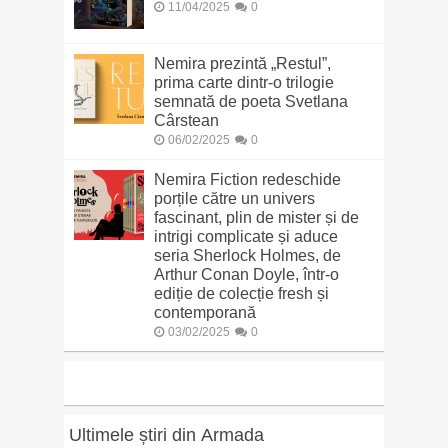
11/04/2025
0
Nemira prezintă „Restul”,
prima carte dintr-o trilogie
semnată de poeta Svetlana
Cârstean
06/02/2025
0
Nemira Fiction redeschide
porțile către un univers
fascinant, plin de mister și de
intrigi complicate și aduce
seria Sherlock Holmes, de
Arthur Conan Doyle, într-o
ediție de colecție fresh și
contemporană
03/02/2025
0
Ultimele știri din Armada