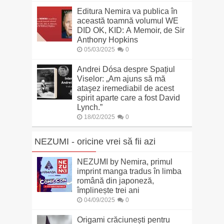
Editura Nemira va publica în
această toamnă volumul WE
DID OK, KID: A Memoir, de Sir
Anthony Hopkins
05/03/2025
0
Andrei Dósa despre Spațiul
Viselor: „Am ajuns să mă
ataşez iremediabil de acest
spirit aparte care a fost David
Lynch.”
18/02/2025
0
NEZUMI - oricine vrei să fii azi
NEZUMI by Nemira, primul
imprint manga tradus în limba
română din japoneză,
împlinește trei ani
04/09/2025
0
Origami crăciunești pentru