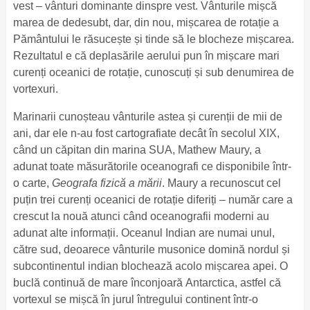
vest – vânturi dominante dinspre vest. Vânturile mișcă
marea de dedesubt, dar, din nou, mișcarea de rotație a
Pământului le răsucește și tinde să le blocheze mișcarea.
Rezultatul e că deplasările aerului pun în mișcare mari
curenți oceanici de rotație, cunoscuți și sub denumirea de
vortexuri.
Marinarii cunoșteau vânturile astea și curenții de mii de
ani, dar ele n-au fost cartografiate decât în secolul XIX,
când un căpitan din marina SUA, Mathew Maury, a
adunat toate măsurătorile oceanografi ce disponibile într-
o carte,
Geografa fizică a mării
. Maury a recunoscut cel
puțin trei curenți oceanici de rotație diferiți – număr care a
crescut la nouă atunci când oceanografii moderni au
adunat alte informații. Oceanul Indian are numai unul,
către sud, deoarece vânturile musonice domină nordul și
subcontinentul indian blochează acolo mișcarea apei. O
buclă continuă de mare înconjoară Antarctica, astfel că
vortexul se mișcă în jurul întregului continent într-o