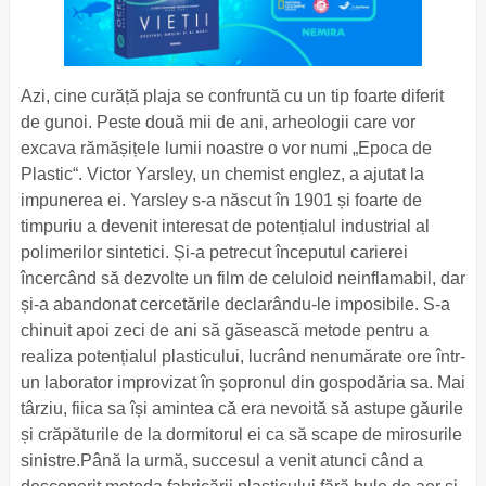
Azi, cine curăță plaja se confruntă cu un tip foarte diferit
de gunoi. Peste două mii de ani, arheologii care vor
excava rămășițele lumii noastre o vor numi „Epoca de
Plastic“. Victor Yarsley, un chemist englez, a ajutat la
impunerea ei. Yarsley s-a născut în 1901 și foarte de
timpuriu a devenit interesat de potențialul industrial al
polimerilor sintetici. Și-a petrecut începutul carierei
încercând să dezvolte un film de celuloid neinflamabil, dar
și-a abandonat cercetările declarându-le imposibile. S-a
chinuit apoi zeci de ani să găsească metode pentru a
realiza potențialul plasticului, lucrând nenumărate ore într-
un laborator improvizat în șopronul din gospodăria sa. Mai
târziu, fiica sa își amintea că era nevoită să astupe găurile
și crăpăturile de la dormitorul ei ca să scape de mirosurile
sinistre.Până la urmă, succesul a venit atunci când a