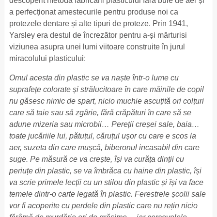
descoperit metoda fabricării plasticului fără bule de aer și
a perfecționat amestecurile pentru produse noi ca
protezele dentare și alte tipuri de proteze. Prin 1941,
Yarsley era destul de încrezător pentru a-și mărturisi
viziunea asupra unei lumi viitoare construite în jurul
miracolului plasticului:
Omul acesta din plastic se va naște într-o lume cu
suprafețe colorate și strălucitoare în care mâinile de copil
nu găsesc nimic de spart, nicio muchie ascuțită ori colțuri
care să taie sau să zgârie, fără crăpături în care să se
adune mizeria sau microbii… Pereții creșei sale, baia…
toate jucăriile lui, pătuțul, căruțul ușor cu care e scos la
aer, suzeta din care mușcă, biberonul incasabil din care
suge. Pe măsură ce va crește, își va curăța dinții cu
periuțe din plastic, se va îmbrăca cu haine din plastic, își
va scrie primele lecții cu un stilou din plastic și își va face
temele dintr-o carte legată în plastic. Ferestrele școlii sale
vor fi acoperite cu perdele din plastic care nu rețin nicio