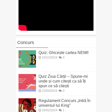
Concurs
Quiz: Ghicește cartea NEMI!
10/12/2024
0
Quiz Ziua Cărții – Spune-mi
unde și cum citești ca să îți
spun ce să citești
22/04/2024
0
Regulament Concurs „Intră în
universul lui King”
26/02/2024
1