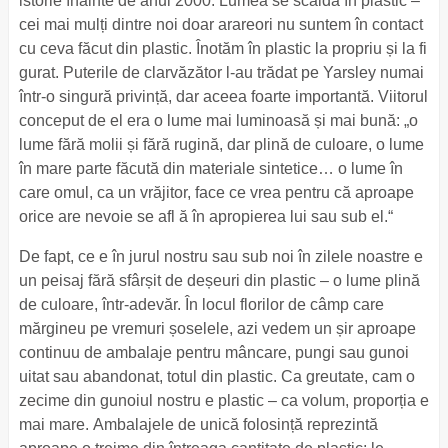
istorie înainte de anul 2000. Lumea se scaldă în plastic –
cei mai mulți dintre noi doar arareori nu suntem în contact
cu ceva făcut din plastic. Înotăm în plastic la propriu și la fi
gurat. Puterile de clarvăzător l-au trădat pe Yarsley numai
într-o singură privință, dar aceea foarte importantă. Viitorul
conceput de el era o lume mai luminoasă și mai bună: „o
lume fără molii și fără rugină, dar plină de culoare, o lume
în mare parte făcută din materiale sintetice… o lume în
care omul, ca un vrăjitor, face ce vrea pentru că aproape
orice are nevoie se afl ă în apropierea lui sau sub el.“
De fapt, ce e în jurul nostru sau sub noi în zilele noastre e
un peisaj fără sfârșit de deșeuri din plastic – o lume plină
de culoare, într-adevăr. În locul florilor de câmp care
mărgineu pe vremuri șoselele, azi vedem un șir aproape
continuu de ambalaje pentru mâncare, pungi sau gunoi
uitat sau abandonat, totul din plastic. Ca greutate, cam o
zecime din gunoiul nostru e plastic – ca volum, proporția e
mai mare. Ambalajele de unică folosință reprezintă