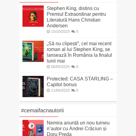
Stephen King, distins cu
Premiul Extraordinar pentru
Literatură Hans Christian
Andersen
15/10/2025
0
„Să nu clipești”, cel mai recent
roman al lui Stephen King, se
lansează în România la finalul
lunii mai
06/05/2025
0
Protected: CASA STARLING –
Capitol bonus
11/04/2025
0
#cemaifacnautorii
Nemira anunță un nou turneu
n’autor cu Andrei Crăciun și
Doru Preda