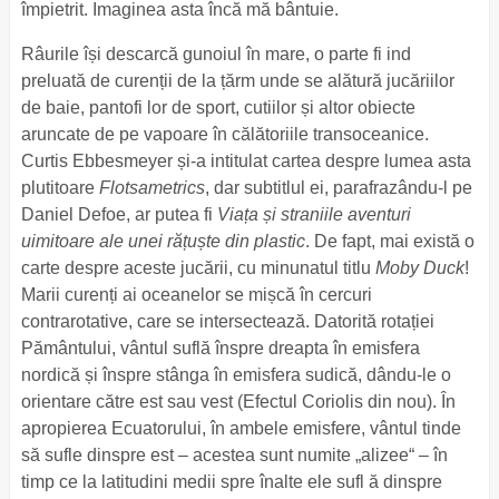
împietrit. Imaginea asta încă mă bântuie.
Râurile își descarcă gunoiul în mare, o parte fi ind
preluată de curenții de la țărm unde se alătură jucăriilor
de baie, pantofi lor de sport, cutiilor și altor obiecte
aruncate de pe vapoare în călătoriile transoceanice.
Curtis Ebbesmeyer și-a intitulat cartea despre lumea asta
plutitoare
Flotsametrics
, dar subtitlul ei, parafrazându-l pe
Daniel Defoe, ar putea fi
Viața și straniile aventuri
uimitoare ale unei rățuște din
plastic
. De fapt, mai există o
carte despre aceste jucării, cu minunatul titlu
Moby Duck
!
Marii curenți ai oceanelor se mișcă în cercuri
contrarotative, care se intersectează. Datorită rotației
Pământului, vântul suflă înspre dreapta în emisfera
nordică și înspre stânga în emisfera sudică, dându-le o
orientare către est sau vest (Efectul Coriolis din nou). În
apropierea Ecuatorului, în ambele emisfere, vântul tinde
să sufle dinspre est – acestea sunt numite „alizee“ – în
timp ce la latitudini medii spre înalte ele sufl ă dinspre