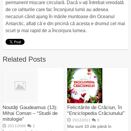
permanent mișcare circulară. Dacă v-ați întrebat vreodată
de ce iahturile care fac înconjurul lumii au adesea
necazuri când ajung în mările muntoase din Oceanul
Antarctic, aflați că e din pricină că acesta e drumul cel mai
scurt și mai rapid de a înconjura lumea.
Related Posts
Noutăţi Gaudeamus (13):
Felicitările de Crăciun, în
Mihai Coman – “Studii de
“Enciclopedia Crăciunului”
mitologie”
15/12/2011
0
20/11/2009
2
Mai sunt 10 zile până în