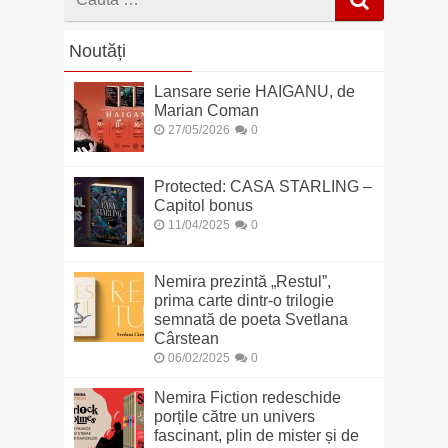
dupa
Noutăți
Lansare serie HAIGANU, de
Marian Coman
27/05/2026
0
Protected: CASA STARLING –
Capitol bonus
11/04/2025
0
Nemira prezintă „Restul”,
prima carte dintr-o trilogie
semnată de poeta Svetlana
Cârstean
06/02/2025
0
Nemira Fiction redeschide
porțile către un univers
fascinant, plin de mister și de