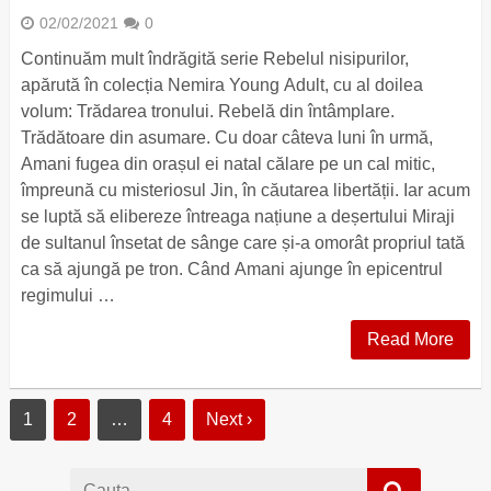
02/02/2021
0
Continuăm mult îndrăgită serie Rebelul nisipurilor,
apărută în colecția Nemira Young Adult, cu al doilea
volum: Trădarea tronului. Rebelă din întâmplare.
Trădătoare din asumare. Cu doar câteva luni în urmă,
Amani fugea din orașul ei natal călare pe un cal mitic,
împreună cu misteriosul Jin, în căutarea libertății. Iar acum
se luptă să elibereze întreaga națiune a deșertului Miraji
de sultanul însetat de sânge care și-a omorât propriul tată
ca să ajungă pe tron. Când Amani ajunge în epicentrul
regimului …
Read More
1
2
…
4
Next ›
Cauta