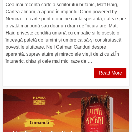
Cea mai recentă carte a scriitorului britanic, Matt Haig,
Cartea alinării, a apărut în imprintul Orion powered by
Nemira – o carte pentru oricine caută speranță, calea spre
o viață mai bună sau doar un dram de încurajare. Matt
Haig privește condiția umană cu empatie și folosește o
întreagă paletă de lumini și umbre ca să-și construiască
poveștile uluitoare. Neil Gaiman Gânduri despre
speranță, supraviețuire și miracolele vieții de zi cu zi.În
întuneric, chiar și cele mai mici raze de …
Read More