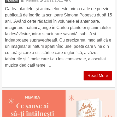
Nemira
Noutati
29/11/2021
0
Cartea plantelor și animalelor este prima carte de poezie
publicată de îndrăgita scriitoare Simona Popescu după 15
ani. „Având certe rădăcini în volumele ei anterioare,
imaginarul naturii ajunge în Cartea plantelor și animalelor
la desăvîrșire, într-o structurare savantă, subtilă și
îndeaproape supravegheată. Cu precizarea imediată că e
un imaginar al naturii aparținînd unei poete care vine din
cultură și care a citit cărțile care o glorifică, a văzut
tablourile și filmele care i-au fost consacrate, a ascultat
muzica dedicată temei, …
Read More