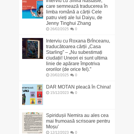
Interviu cu Silvia Năstasie,
care semnează traducerea în
limba română a cărții Cele
patru vieți ale lui Daiyu, de
Jenny Tinghui Zhang
26/02/2025
0
Interviu cu Roxana Brînceanu,
traducătoarea cărții „Casa
Starling” – „Nu subestimați
ciudații! Uneori ei sunt ultima
linie de apărare împotriva
ororilor (de orice fel).”
20/02/2025
0
DAR MOTAN pleacă în China!
15/12/2023
0
Spiridușii Nemira au ales cea
mai frumoasă scrisoare pentru
Moșu’
12/12/2023
0