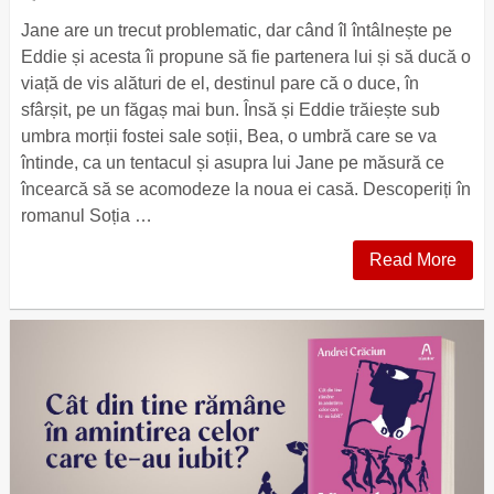
Jane are un trecut problematic, dar când îl întâlnește pe
Eddie și acesta îi propune să fie partenera lui și să ducă o
viață de vis alături de el, destinul pare că o duce, în
sfârșit, pe un făgaș mai bun. Însă și Eddie trăiește sub
umbra morții fostei sale soții, Bea, o umbră care se va
întinde, ca un tentacul și asupra lui Jane pe măsură ce
încearcă să se acomodeze la noua ei casă. Descoperiți în
romanul Soția …
Read More