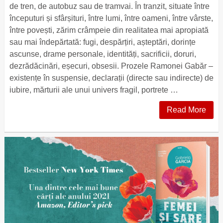
de tren, de autobuz sau de tramvai. În tranzit, situate între
începuturi și sfârșituri, între lumi, între oameni, între vârste,
între povești, zărim crâmpeie din realitatea mai apropiată
sau mai îndepărtată: fugi, despărțiri, așteptări, dorințe
ascunse, drame personale, identități, sacrificii, doruri,
dezrădăcinări, eșecuri, obsesii. Prozele Ramonei Gabăr –
existențe în suspensie, declarații (directe sau indirecte) de
iubire, mărturii ale unui univers fragil, portrete …
Read More