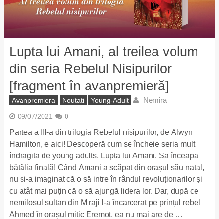
Lupta lui Amani, al treilea volum
din seria Rebelul Nisipurilor
[fragment în avanpremieră]
Nemira
Avanpremiera
Noutati
Young-Adult
09/07/2021
0
Partea a III-a din trilogia Rebelul nisipurilor, de Alwyn
Hamilton, e aici! Descoperă cum se încheie seria mult
îndrăgită de young adults, Lupta lui Amani. Să înceapă
bătălia finală! Când Amani a scăpat din orașul său natal,
nu și-a imaginat că o să intre în rândul revoluționarilor și
cu atât mai puțin că o să ajungă lidera lor. Dar, după ce
nemilosul sultan din Miraji l-a încarcerat pe prințul rebel
Ahmed în orașul mitic Eremot, ea nu mai are de …