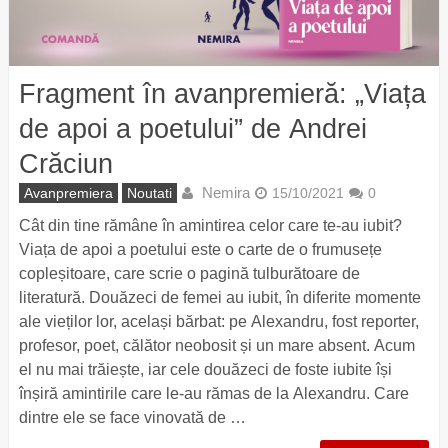
Fragment în avanpremieră: „Viața
de apoi a poetului” de Andrei
Crăciun
Nemira
Avanpremiera
Noutati
15/10/2021
0
Cât din tine rămâne în amintirea celor care te-au iubit?
Viața de apoi a poetului este o carte de o frumusețe
copleșitoare, care scrie o pagină tulburătoare de
literatură. Douăzeci de femei au iubit, în diferite momente
ale vieților lor, același bărbat: pe Alexandru, fost reporter,
profesor, poet, călător neobosit și un mare absent. Acum
el nu mai trăiește, iar cele douăzeci de foste iubite își
înșiră amintirile care le-au rămas de la Alexandru. Care
dintre ele se face vinovată de …