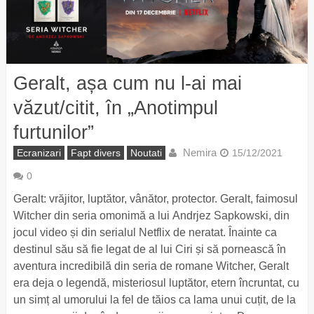
Geralt, așa cum nu l-ai mai
văzut/citit, în „Anotimpul
furtunilor”
Nemira
Ecranizari
Fapt divers
Noutati
15/12/2021
0
Geralt: vrăjitor, luptător, vânător, protector. Geralt, faimosul
Witcher din seria omonimă a lui Andrjez Sapkowski, din
jocul video și din serialul Netflix de neratat. Înainte ca
destinul său să fie legat de al lui Ciri și să pornească în
aventura incredibilă din seria de romane Witcher, Geralt
era deja o legendă, misteriosul luptător, etern încruntat, cu
un simț al umorului la fel de tăios ca lama unui cuțit, de la