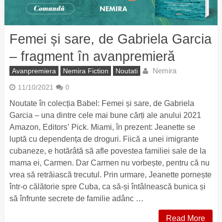
Femei și sare, de Gabriela Garcia
– fragment în avanpremieră
Nemira
Avanpremiera
Nemira Fiction
Noutati
11/10/2021
0
Noutate în colecția Babel: Femei și sare, de Gabriela
Garcia – una dintre cele mai bune cărți ale anului 2021
Amazon, Editors’ Pick. Miami, în prezent: Jeanette se
luptă cu dependența de droguri. Fiică a unei imigrante
cubaneze, e hotărâtă să afle povestea familiei sale de la
mama ei, Carmen. Dar Carmen nu vorbește, pentru că nu
vrea să retrăiască trecutul. Prin urmare, Jeanette pornește
într-o călătorie spre Cuba, ca să-și întâlnească bunica și
să înfrunte secrete de familie adânc …
Read More