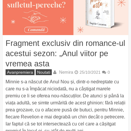
Fragment exclusiv din romance-ul
acestui sezon: „Anul viitor pe
vremea asta
Nemira
Avanpremiera
Noutati
25/10/2021
0
Minnie s-a născut de Anul Nou și, dintr-o nedreptate cu
care nu s-a împăcat niciodată, nu a câștigat marele
premiu ce li se oferea nou-născuților. De atunci și până la
viața adultă, se simte urmărită de acest ghinion: fără relații
prea grozave, cu o afacere pusă de butuci, pentru Minnie,
fiecare Revelion e mai degrabă un chin decât o petrecere.
Iar faptul că se tot intersectează cu cel care a cășitgat
premiul în locul ei, cu atât de mulți ani …