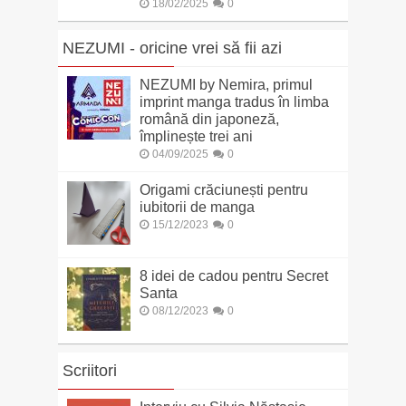
18/02/2025
0
NEZUMI - oricine vrei să fii azi
NEZUMI by Nemira, primul
imprint manga tradus în limba
română din japoneză,
împlinește trei ani
04/09/2025
0
Origami crăciunești pentru
iubitorii de manga
15/12/2023
0
8 idei de cadou pentru Secret
Santa
08/12/2023
0
Scriitori