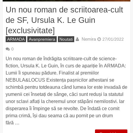
Un nou roman de scriitoarea-cult
de SF, Ursula K. Le Guin
[exclusivitate]
Nemira
ARMADA
Avanpremiera
Noutati
27/01/2022
0
Un nou roman de îndrăgita scriitoare-cult de science-
fiction, Ursula K. Le Guin, în curs de apariție în ARMADA:
Lumii îi spuneau pădure. Finalist al premiilor
NEBULA&LOCUS Existența pașnicilor athestani se
schimbă pentru totdeauna când lumea lor este invadaă de
yumenii cei însetați de sânge, căci sunt reduși la statutul
unor sclavi aflați la cheremul unor stăpâni nemilostivi. Iar
disperarea îi împinge să se revolte. De îndată ce comit
prima crimă, își dau seama că au pornit pe un drum
fără …