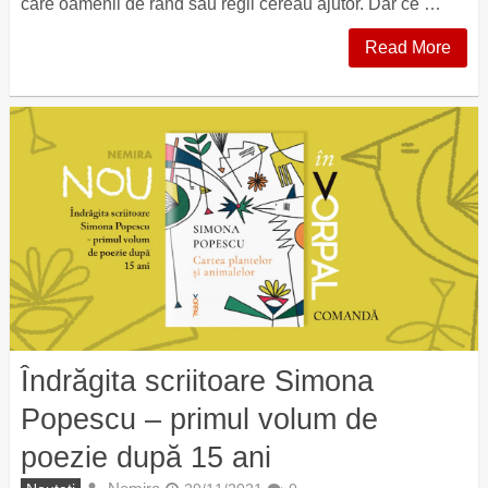
care oamenii de rând sau regii cereau ajutor. Dar ce …
Read More
Îndrăgita scriitoare Simona
Popescu – primul volum de
poezie după 15 ani