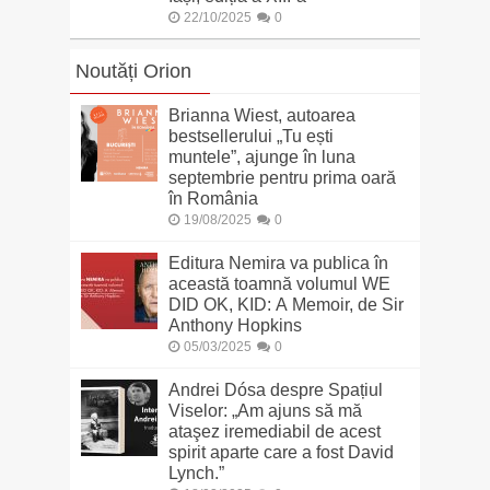
22/10/2025
0
Noutăți Orion
Brianna Wiest, autoarea
bestsellerului „Tu ești
muntele”, ajunge în luna
septembrie pentru prima oară
în România
19/08/2025
0
Editura Nemira va publica în
această toamnă volumul WE
DID OK, KID: A Memoir, de Sir
Anthony Hopkins
05/03/2025
0
Andrei Dósa despre Spațiul
Viselor: „Am ajuns să mă
ataşez iremediabil de acest
spirit aparte care a fost David
Lynch.”