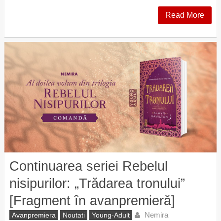
Read More
Continuarea seriei Rebelul
nisipurilor: „Trădarea tronului”
[Fragment în avanpremieră]
Nemira
Avanpremiera
Noutati
Young-Adult