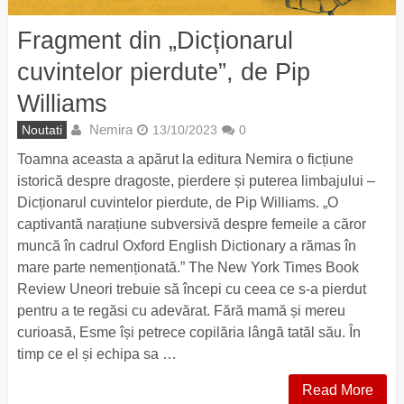
Fragment din „Dicționarul
cuvintelor pierdute”, de Pip
Williams
Nemira
Noutati
13/10/2023
0
Toamna aceasta a apărut la editura Nemira o ficțiune
istorică despre dragoste, pierdere și puterea limbajului –
Dicționarul cuvintelor pierdute, de Pip Williams. „O
captivantă narațiune subversivă despre femeile a căror
muncă în cadrul Oxford English Dictionary a rămas în
mare parte nemenționată.” The New York Times Book
Review Uneori trebuie să începi cu ceea ce s-a pierdut
pentru a te regăsi cu adevărat. Fără mamă și mereu
curioasă, Esme își petrece copilăria lângă tatăl său. În
timp ce el și echipa sa …
Read More