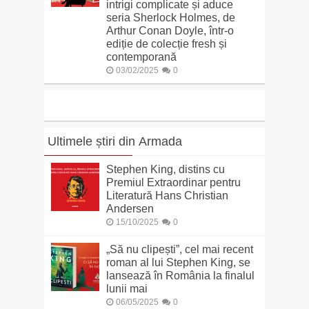
intrigi complicate și aduce
seria Sherlock Holmes, de
Arthur Conan Doyle, într-o
ediție de colecție fresh și
contemporană
03/02/2025
0
Ultimele știri din Armada
Stephen King, distins cu
Premiul Extraordinar pentru
Literatură Hans Christian
Andersen
15/10/2025
0
„Să nu clipești”, cel mai recent
roman al lui Stephen King, se
lansează în România la finalul
lunii mai
06/05/2025
0