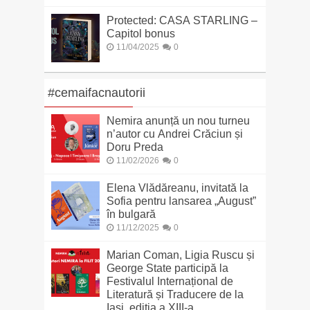
Protected: CASA STARLING –
Capitol bonus
11/04/2025
0
#cemaifacnautorii
Nemira anunță un nou turneu
n’autor cu Andrei Crăciun și
Doru Preda
11/02/2026
0
Elena Vlădăreanu, invitată la
Sofia pentru lansarea „August”
în bulgară
11/12/2025
0
Marian Coman, Ligia Ruscu și
George State participă la
Festivalul Internațional de
Literatură și Traducere de la
Iași, ediția a XIII-a