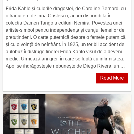
Frida Kahlo şi culorile dragostei, de Caroline Bernard, cu
o traducere de Irina Cristescu, acum disponibilă în
colecția Damen Tango a editurii Nemira. Povestea unei
artiste-simbol pentru independența și curajul femeilor de
pretutindeni. O carte puternică despre o femeie puternică
și cu o voință de neînfrânt. În 1925, un teribil accident de
autobuz îi distruge tinerei Frida Kahlo visul de a deveni
medic. Urmează ani grei, în care se luptă cu infirmitatea.
Apoi se îndrăgostește nebunește de Diego Rivera, un …
Read More