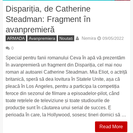
Dispariția, de Catherine
Steadman: Fragment în
avanpremieră
Nemira
ARMADA
Avanpremiera
Noutati
09/05/2022
0
Special pentru fanii romanului Ceva în apă vă prezentăm
în avanpremieră un fragment din Dispariția, cel mai nou
roman al autoarei Catherine Steadman. Mia Eliot, o actriță
britanică, speră să dea lovitura în Statele Unite, așa că
pleacă în Los Angeles, pentru a participa la competiția
feroce din sezonul de filmare a episoadelor-pilot, când
toate rețelele de televiziune și toate studiourile de
producție sunt în căutarea unui serial de succes. E
perioada în care, la Hollywood, sosesc tineri dornici să …
Read More