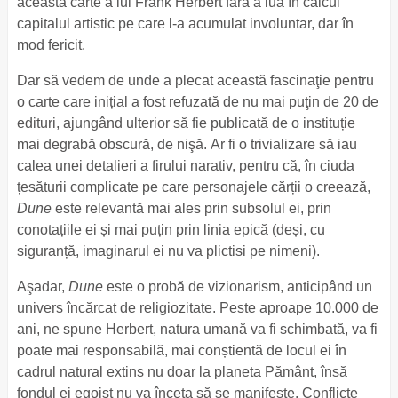
aceasta carte a lui Frank Herbert fără a lua în calcul
capitalul artistic pe care l-a acumulat involuntar, dar în
mod fericit.
Dar să vedem de unde a plecat această fascinaţie pentru
o carte care inițial a fost refuzată de nu mai puţin de 20 de
edituri, ajungând ulterior să fie publicată de o instituție
mai degrabă obscură, de nişă. Ar fi o trivializare să iau
calea unei detalieri a firului narativ, pentru că, în ciuda
țesăturii complicate pe care personajele cărții o creează,
Dune
este relevantă mai ales prin subsolul ei, prin
conotațiile ei și mai puțin prin linia epică (deși, cu
siguranță, imaginarul ei nu va plictisi pe nimeni).
Aşadar,
Dune
este o probă de vizionarism, anticipând un
univers încărcat de religiozitate. Peste aproape 10.000 de
ani, ne spune Herbert, natura umană va fi schimbată, va fi
poate mai responsabilă, mai conștientă de locul ei în
cadrul natural extins nu doar la planeta Pământ, însă
fondul ei egoist nu va înceta să se manifeste. Conflicte