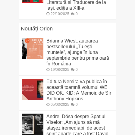
Literatură și Traducere de la
Iași, ediția a XIII-a
22/10/2025
0
Noutăți Orion
Brianna Wiest, autoarea
bestsellerului „Tu ești
muntele”, ajunge în luna
septembrie pentru prima oară
în România
19/08/2025
0
Editura Nemira va publica în
această toamnă volumul WE
DID OK, KID: A Memoir, de Sir
Anthony Hopkins
05/03/2025
0
Andrei Dósa despre Spațiul
Viselor: „Am ajuns să mă
ataşez iremediabil de acest
spirit aparte care a fost David