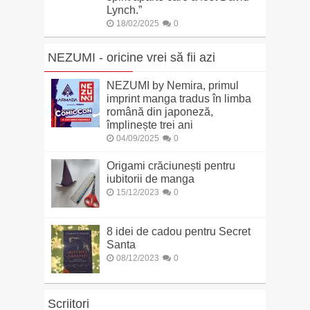
Lynch.”
18/02/2025
0
NEZUMI - oricine vrei să fii azi
NEZUMI by Nemira, primul
imprint manga tradus în limba
română din japoneză,
împlinește trei ani
04/09/2025
0
Origami crăciunești pentru
iubitorii de manga
15/12/2023
0
8 idei de cadou pentru Secret
Santa
08/12/2023
0
Scriitori