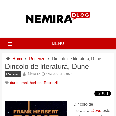
Skip
to
content
MENU
Home
Recenzii
Dincolo de literatură, Dune
Dincolo de literatură, Dune
Nemira
Recenzii
19/04/2013
1
dune
,
frank herbert
,
Recenzii
Dincolo de
literatură,
Dune
este