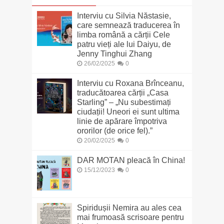
Interviu cu Silvia Năstasie,
care semnează traducerea în
limba română a cărții Cele
patru vieți ale lui Daiyu, de
Jenny Tinghui Zhang
26/02/2025
0
Interviu cu Roxana Brînceanu,
traducătoarea cărții „Casa
Starling” – „Nu subestimați
ciudații! Uneori ei sunt ultima
linie de apărare împotriva
ororilor (de orice fel).”
20/02/2025
0
DAR MOTAN pleacă în China!
15/12/2023
0
Spiridușii Nemira au ales cea
mai frumoasă scrisoare pentru