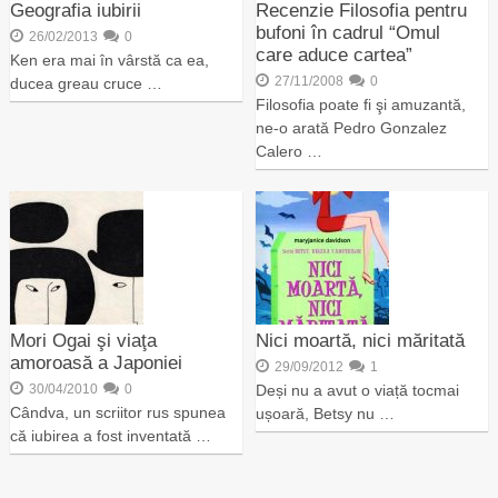
Geografia iubirii
Recenzie Filosofia pentru
bufoni în cadrul “Omul
26/02/2013
0
care aduce cartea”
Ken era mai în vârstă ca ea,
27/11/2008
0
ducea greau cruce …
Filosofia poate fi şi amuzantă,
ne-o arată Pedro Gonzalez
Calero …
Mori Ogai şi viaţa
Nici moartă, nici măritată
amoroasă a Japoniei
29/09/2012
1
30/04/2010
0
Deși nu a avut o viață tocmai
Cândva, un scriitor rus spunea
ușoară, Betsy nu …
că iubirea a fost inventată …