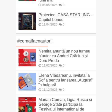
lunii mai
06/05/2025
0
Protected: CASA STARLING –
Capitol bonus
11/04/2025
0
#cemaifacnautorii
Nemira anunță un nou turneu
n’autor cu Andrei Crăciun și
Doru Preda
11/02/2026
0
Elena Vlădăreanu, invitată la
Sofia pentru lansarea „August”
în bulgară
11/12/2025
0
Marian Coman, Ligia Ruscu și
George State participă la
Festivalul Internațional de