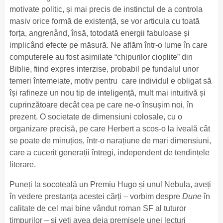
motivate politic, și mai precis de instinctul de a controla
masiv orice formă de existență, se vor articula cu toată
forța, angrenând, însă, totodată energii fabuloase și
implicând efecte pe măsură. Ne aflăm într-o lume în care
computerele au fost asimilate “chipurilor cioplite” din
Biblie, fiind expres interzise, probabil pe fundalul unor
temeri întemeiate, motiv pentru care individul e obligat să
își rafineze un nou tip de inteligență, mult mai intuitivă și
cuprinzătoare decât cea pe care ne-o însușim noi, în
prezent. O societate de dimensiuni colosale, cu o
organizare precisă, pe care Herbert a scos-o la iveală cât
se poate de minuțios, într-o narațiune de mari dimensiuni,
care a cucerit generații întregi, independent de tendințele
literare.
Puneți la socoteală un Premiu Hugo și unul Nebula, aveți
în vedere prestanța acestei cărți – vorbim despre
Dune
în
calitate de cel mai bine vândut roman SF al tuturor
timpurilor – și veți avea deja premisele unei lecturi