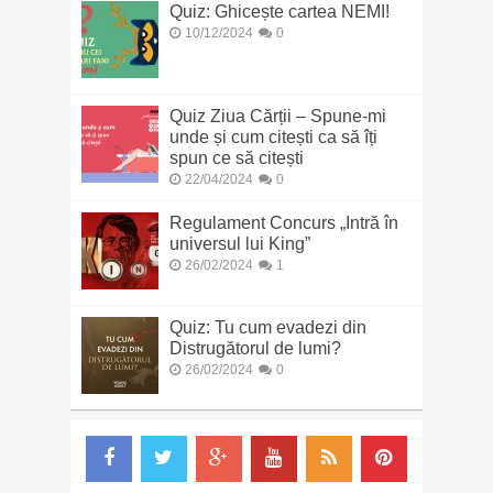
Quiz: Ghicește cartea NEMI!
10/12/2024
0
Quiz Ziua Cărții – Spune-mi
unde și cum citești ca să îți
spun ce să citești
22/04/2024
0
Regulament Concurs „Intră în
universul lui King”
26/02/2024
1
Quiz: Tu cum evadezi din
Distrugătorul de lumi?
26/02/2024
0