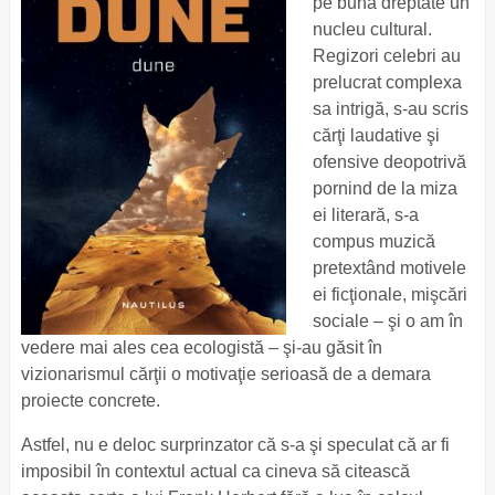
pe bună dreptate un
nucleu cultural.
Regizori celebri au
prelucrat complexa
sa intrigă, s-au scris
cărţi laudative şi
ofensive deopotrivă
pornind de la miza
ei literară, s-a
compus muzică
pretextând motivele
ei ficţionale, mişcări
sociale – şi o am în
vedere mai ales cea ecologistă – şi-au găsit în
vizionarismul cărţii o motivaţie serioasă de a demara
proiecte concrete.
Astfel, nu e deloc surprinzator că s-a şi speculat că ar fi
imposibil în contextul actual ca cineva să citească