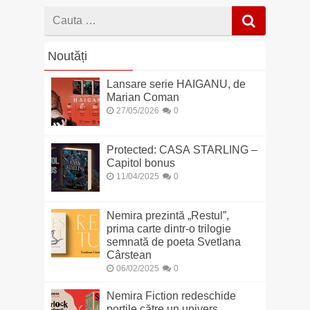
Cauta
dupa
Noutăți
Lansare serie HAIGANU, de
Marian Coman
27/05/2026
0
Protected: CASA STARLING –
Capitol bonus
11/04/2025
0
Nemira prezintă „Restul”,
prima carte dintr-o trilogie
semnată de poeta Svetlana
Cârstean
06/02/2025
0
Nemira Fiction redeschide
porțile către un univers