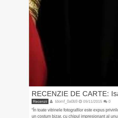
RECENZIE DE CARTE: Isabe
tdomf_0a0b9
Recenzii
09/11/2015
0
“În toate vitrinele fotografilor este expus privir
un costum bizar, cu chipul impresionant al unu 