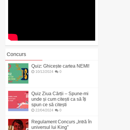
Concurs
Quiz: Ghicește cartea NEMI!
10/12/2024
0
Quiz Ziua Cărții – Spune-mi
unde și cum citești ca să îți
spun ce să citești
22/04/2024
0
Regulament Concurs „Intră în
universul lui King”