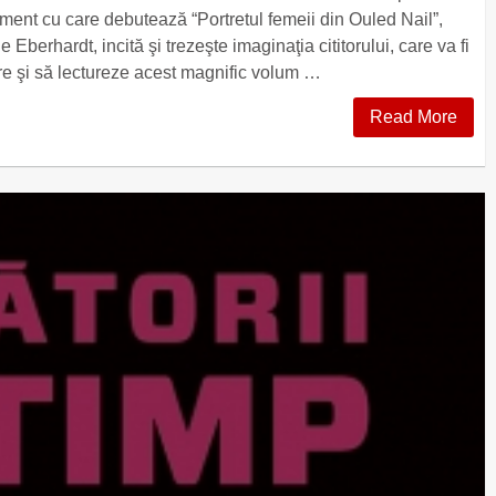
gment cu care debutează “Portretul femeii din Ouled Nail”,
 Eberhardt, incită şi trezeşte imaginaţia cititorului, care va fi
re şi să lectureze acest magnific volum …
Read More