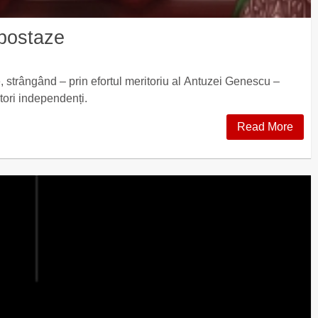
ipostaze
, strângând – prin efortul meritoriu al Antuzei Genescu –
tori independenți.
Read More