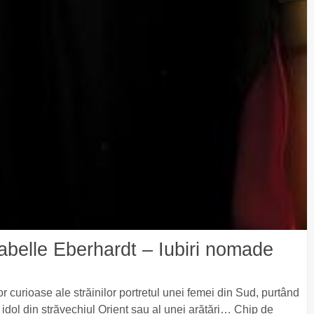
lle Eberhardt – Iubiri nomade
ilor curioase ale străinilor portretul unei femei din Sud, purtând
idol din străvechiul Orient sau al unei arătări… Chip de