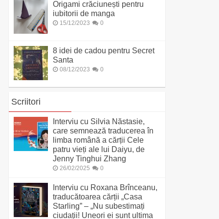
Origami crăciunești pentru
iubitorii de manga
15/12/2023
0
8 idei de cadou pentru Secret
Santa
08/12/2023
0
Scriitori
Interviu cu Silvia Năstasie,
care semnează traducerea în
limba română a cărții Cele
patru vieți ale lui Daiyu, de
Jenny Tinghui Zhang
26/02/2025
0
Interviu cu Roxana Brînceanu,
traducătoarea cărții „Casa
Starling” – „Nu subestimați
ciudații! Uneori ei sunt ultima