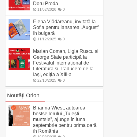
Doru Preda
11/02/2026
0
Elena Vlădăreanu, invitată la
Sofia pentru lansarea „August”
în bulgară
11/12/2025
0
Marian Coman, Ligia Ruscu și
George State participă la
Festivalul Internațional de
Literatură și Traducere de la
Iași, ediția a XIII-a
22/10/2025
0
Noutăți Orion
Brianna Wiest, autoarea
bestsellerului „Tu ești
muntele”, ajunge în luna
septembrie pentru prima oară
în România