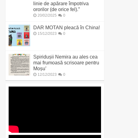
linie de apărare împotriva
ororilor (de orice fel).”
20/02/2025
0
DAR MOTAN pleacă în China!
15/12/2023
0
Spiridușii Nemira au ales cea
mai frumoasă scrisoare pentru
Moșu’
12/12/2023
0