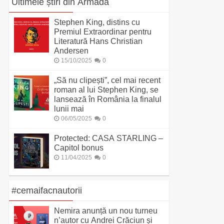
Ultimele știri din Armada
Stephen King, distins cu
Premiul Extraordinar pentru
Literatură Hans Christian
Andersen
15/10/2025
0
„Să nu clipești”, cel mai recent
roman al lui Stephen King, se
lansează în România la finalul
lunii mai
06/05/2025
0
Protected: CASA STARLING –
Capitol bonus
11/04/2025
0
#cemaifacnautorii
Nemira anunță un nou turneu
n’autor cu Andrei Crăciun și