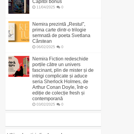
Capitol bonus
11/04/2025
0
Nemira prezintă „Restul”,
prima carte dintr-o trilogie
semnată de poeta Svetlana
Cârstean
06/02/2025
0
Nemira Fiction redeschide
porțile către un univers
fascinant, plin de mister și de
intrigi complicate și aduce
seria Sherlock Holmes, de
Arthur Conan Doyle, într-o
ediție de colecție fresh și
contemporană
03/02/2025
0