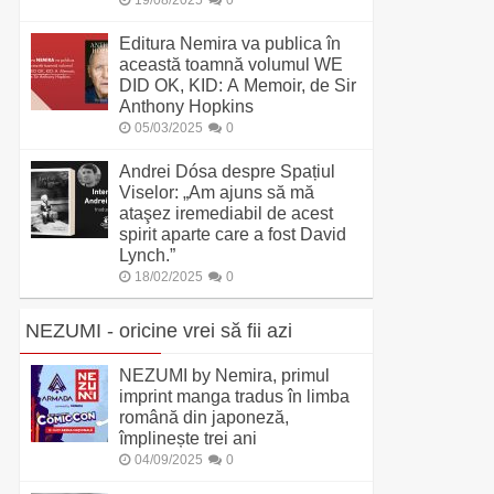
19/08/2025
0
Editura Nemira va publica în
această toamnă volumul WE
DID OK, KID: A Memoir, de Sir
Anthony Hopkins
05/03/2025
0
Andrei Dósa despre Spațiul
Viselor: „Am ajuns să mă
ataşez iremediabil de acest
spirit aparte care a fost David
Lynch.”
18/02/2025
0
NEZUMI - oricine vrei să fii azi
NEZUMI by Nemira, primul
imprint manga tradus în limba
română din japoneză,
împlinește trei ani
04/09/2025
0