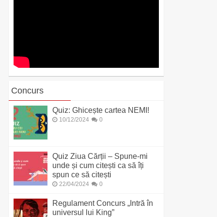
Concurs
Quiz: Ghicește cartea NEMI!
10/12/2024
0
Quiz Ziua Cărții – Spune-mi
unde și cum citești ca să îți
spun ce să citești
22/04/2024
0
Regulament Concurs „Intră în
universul lui King”