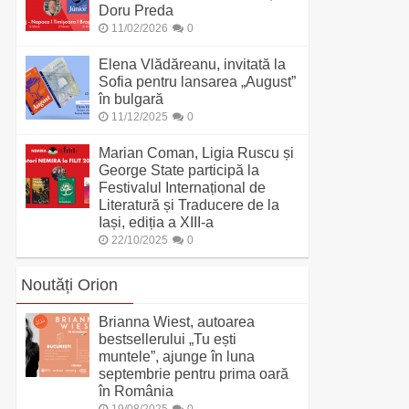
Doru Preda
11/02/2026
0
Elena Vlădăreanu, invitată la
Sofia pentru lansarea „August”
în bulgară
11/12/2025
0
Marian Coman, Ligia Ruscu și
George State participă la
Festivalul Internațional de
Literatură și Traducere de la
Iași, ediția a XIII-a
22/10/2025
0
Noutăți Orion
Brianna Wiest, autoarea
bestsellerului „Tu ești
muntele”, ajunge în luna
septembrie pentru prima oară
în România