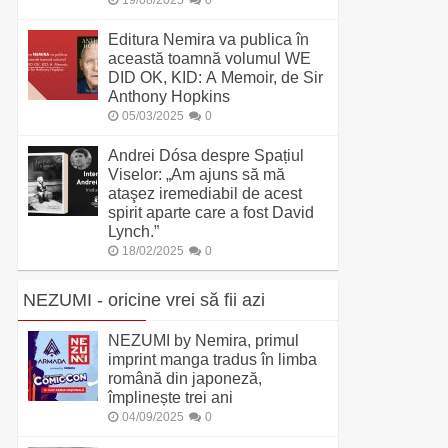
19/08/2025
0
Editura Nemira va publica în
această toamnă volumul WE
DID OK, KID: A Memoir, de Sir
Anthony Hopkins
05/03/2025
0
Andrei Dósa despre Spațiul
Viselor: „Am ajuns să mă
ataşez iremediabil de acest
spirit aparte care a fost David
Lynch.”
18/02/2025
0
NEZUMI - oricine vrei să fii azi
NEZUMI by Nemira, primul
imprint manga tradus în limba
română din japoneză,
împlinește trei ani
04/09/2025
0