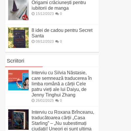
Origami crăciunești pentru
iubitorii de manga
15/12/2023
0
8 idei de cadou pentru Secret
Santa
08/12/2023
0
Scriitori
Interviu cu Silvia Năstasie,
care semnează traducerea în
limba română a cărții Cele
patru vieți ale lui Daiyu, de
Jenny Tinghui Zhang
26/02/2025
0
Interviu cu Roxana Brînceanu,
traducătoarea cărții „Casa
Starling” – „Nu subestimați
ciudații! Uneori ei sunt ultima