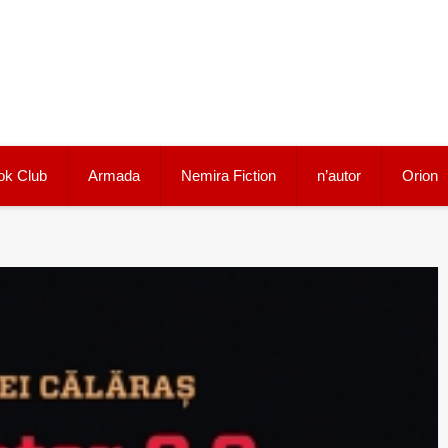
ok Club
Armada
Nemira Fiction
n’autor
Orion