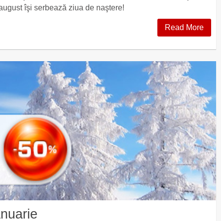
august îşi serbează ziua de naştere!
Read More
anuarie