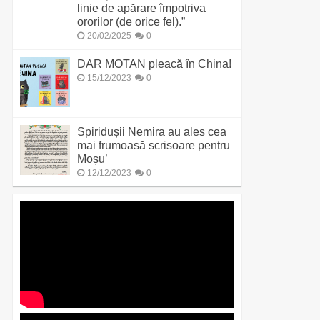
linie de apărare împotriva
ororilor (de orice fel).”
20/02/2025
0
DAR MOTAN pleacă în China!
15/12/2023
0
Spiridușii Nemira au ales cea
mai frumoasă scrisoare pentru
Moșu’
12/12/2023
0