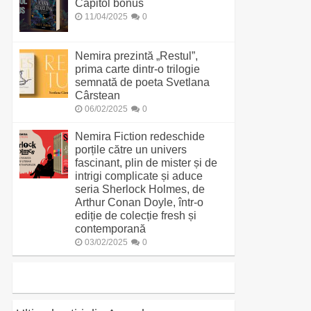
Capitol bonus
11/04/2025
0
Nemira prezintă „Restul”,
prima carte dintr-o trilogie
semnată de poeta Svetlana
Cârstean
06/02/2025
0
Nemira Fiction redeschide
porțile către un univers
fascinant, plin de mister și de
intrigi complicate și aduce
seria Sherlock Holmes, de
Arthur Conan Doyle, într-o
ediție de colecție fresh și
contemporană
03/02/2025
0