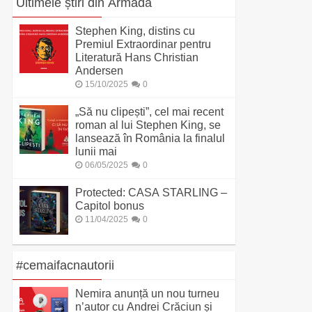
Ultimele știri din Armada
Stephen King, distins cu
Premiul Extraordinar pentru
Literatură Hans Christian
Andersen
15/10/2025
0
„Să nu clipești”, cel mai recent
roman al lui Stephen King, se
lansează în România la finalul
lunii mai
06/05/2025
0
Protected: CASA STARLING –
Capitol bonus
11/04/2025
0
#cemaifacnautorii
Nemira anunță un nou turneu
n’autor cu Andrei Crăciun și