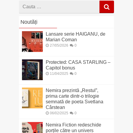
Cauta
dupa
Noutăți
Lansare serie HAIGANU, de
Marian Coman
27/05/2026
0
Protected: CASA STARLING –
Capitol bonus
11/04/2025
0
Nemira prezintă „Restul”,
prima carte dintr-o trilogie
semnată de poeta Svetlana
Cârstean
06/02/2025
0
Nemira Fiction redeschide
porțile către un univers