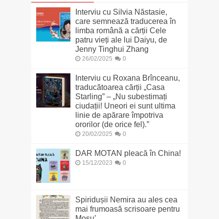
Interviu cu Silvia Năstasie,
care semnează traducerea în
limba română a cărții Cele
patru vieți ale lui Daiyu, de
Jenny Tinghui Zhang
26/02/2025
0
Interviu cu Roxana Brînceanu,
traducătoarea cărții „Casa
Starling” – „Nu subestimați
ciudații! Uneori ei sunt ultima
linie de apărare împotriva
ororilor (de orice fel).”
20/02/2025
0
DAR MOTAN pleacă în China!
15/12/2023
0
Spiridușii Nemira au ales cea
mai frumoasă scrisoare pentru
Moșu’