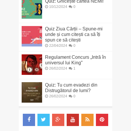
Quiz: Ghicește cartea NEMI!
10/12/2024
0
Quiz Ziua Cărții – Spune-mi
unde și cum citești ca să îți
spun ce să citești
22/04/2024
0
Regulament Concurs „Intră în
universul lui King”
26/02/2024
1
Quiz: Tu cum evadezi din
Distrugătorul de lumi?
26/02/2024
0