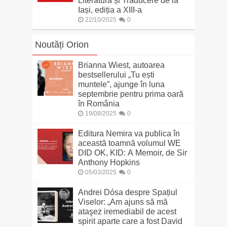
Literatură și Traducere de la
Iași, ediția a XIII-a
22/10/2025
0
Noutăți Orion
Brianna Wiest, autoarea
bestsellerului „Tu ești
muntele”, ajunge în luna
septembrie pentru prima oară
în România
19/08/2025
0
Editura Nemira va publica în
această toamnă volumul WE
DID OK, KID: A Memoir, de Sir
Anthony Hopkins
05/03/2025
0
Andrei Dósa despre Spațiul
Viselor: „Am ajuns să mă
ataşez iremediabil de acest
spirit aparte care a fost David