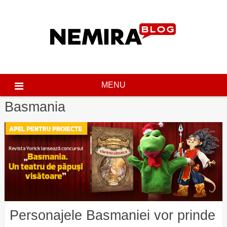
Skip
to
content
MENU
Basmania
Personajele Basmaniei vor prinde