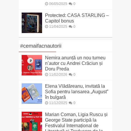
06/05/2025
0
Protected: CASA STARLING –
Capitol bonus
11/04/2025
0
#cemaifacnautorii
Nemira anunță un nou turneu
n’autor cu Andrei Crăciun și
Doru Preda
11/02/2026
0
Elena Vlădăreanu, invitată la
Sofia pentru lansarea „August”
în bulgară
11/12/2025
0
Marian Coman, Ligia Ruscu și
George State participă la
Festivalul Internațional de