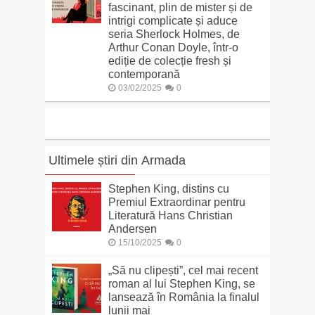
fascinant, plin de mister și de
intrigi complicate și aduce
seria Sherlock Holmes, de
Arthur Conan Doyle, într-o
ediție de colecție fresh și
contemporană
03/02/2025
0
Ultimele știri din Armada
Stephen King, distins cu
Premiul Extraordinar pentru
Literatură Hans Christian
Andersen
15/10/2025
0
„Să nu clipești”, cel mai recent
roman al lui Stephen King, se
lansează în România la finalul
lunii mai