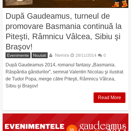
După Gaudeamus, turneul de
promovare Basmania continuă la
Piteşti, Râmnicu Vâlcea, Sibiu şi
Braşov!
Nemira
Evenimente
Noutati
28/11/2014
0
După Gaudeamus 2014, romanul fantasy „Basmania.
Răspântia gândurilor”, semnat Valentin Nicolau şi ilustrat
de Tudor Popa, merge către Piteşti, Râmnicu Vâlcea,
Sibiu şi Braşov!
Read More