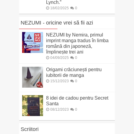
Lynch.”
18/02/2025
0
NEZUMI - oricine vrei să fii azi
NEZUMI by Nemira, primul
imprint manga tradus în limba
română din japoneză,
împlinește trei ani
04/09/2025
0
Origami crăciunești pentru
iubitorii de manga
15/12/2023
0
8 idei de cadou pentru Secret
Santa
08/12/2023
0
Scriitori