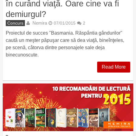
în curând viaţă. Oare cine va fi
demiurgul?
Nemira
Concurs
07/01/2015
2
Proiectul de succes "Basmania. Răspântia gândurilor"
caută un meşter păpuşar care să dea viaţă, bineînţeles,
pe scenă, câtorva dintre personajele sale deja
binecunoscute.
Read More