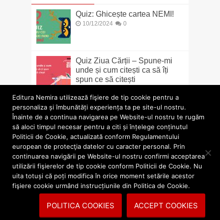
Quiz: Ghicește cartea NEMI!
10/12/2024
0
Quiz Ziua Cărții – Spune-mi
unde și cum citești ca să îți
spun ce să citești
22/04/2024
0
Editura Nemira utilizează fişiere de tip cookie pentru a
personaliza și îmbunătăți experiența ta pe site-ul nostru.
Regulament Concurs „Intră în
Înainte de a continua navigarea pe Website-ul nostru te rugăm
universul lui King”
să aloci timpul necesar pentru a citi și înțelege conținutul
26/02/2024
1
Politicii de Cookie, actualizată conform Regulamentului
european de protecţia datelor cu caracter personal. Prin
Quiz: Tu cum evadezi din
continuarea navigării pe Website-ul nostru confirmi acceptarea
Distrugătorul de lumi?
utilizării fişierelor de tip cookie conform Politicii de Cookie. Nu
26/02/2024
0
uita totuși că poți modifica în orice moment setările acestor
fişiere cookie urmând instrucțiunile din Politica de Cookie.
POLITICA COOKIES
ACCEPT COOKIES