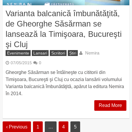
Varianta balcanică îmbunătăţită,
de Gheorghe Săsărman se
lansează la Timişoara, Bucureşti
şi Cluj
Nemira
Evenimente
Lansari
Scriitori
Știri
07/05/2015
0
Gheorghe Săsărman se întâlneşte cu cititorii din
Timişoara, Bucureşti şi Cluj cu ocazia lansării volumului
Varianta balcanică îmbunătăţită, apărut la editura Nemira
în 2014.
Read More
‹ Previous
1
…
4
5