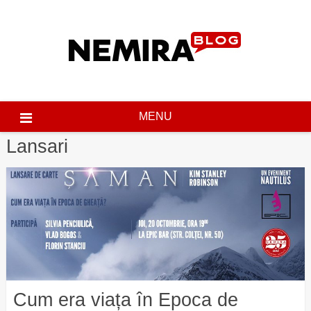
Skip
to
content
MENU
Lansari
Posts
pagination
Cum era viața în Epoca de