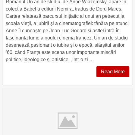
Romanul Un an de studiu, de Anne Wiazemsky, apare în
colecția Babel a editurii Nemira, tradus de Doru Mareș.
Cartea relatează parcursul inițiatic al unui an petrecut la
școala vieții, a iubirii și a cinematografiei: tânăra pe atunci
Anne îl cunoaște pe Jean-Luc Godard și astfel intră în
fascinanta lume a noului cinema francez. Un an de studiu
desenează pasionant o iubire și o epocă, sfârșitul anilor
’60, când Franța este scena unor importante mișcări
politice, ideologice și artistice. „Într-o zi …
Read More