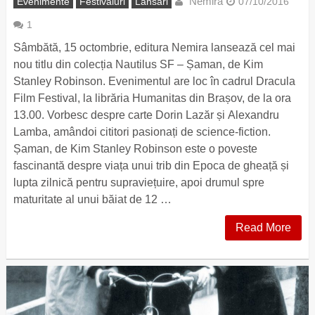
Nemira
Evenimente
Festivaluri
Lansari
07/10/2016
1
Sâmbătă, 15 octombrie, editura Nemira lansează cel mai
nou titlu din colecția Nautilus SF – Șaman, de Kim
Stanley Robinson. Evenimentul are loc în cadrul Dracula
Film Festival, la librăria Humanitas din Brașov, de la ora
13.00. Vorbesc despre carte Dorin Lazăr și Alexandru
Lamba, amândoi cititori pasionați de science-fiction.
Șaman, de Kim Stanley Robinson este o poveste
fascinantă despre viața unui trib din Epoca de gheață și
lupta zilnică pentru supraviețuire, apoi drumul spre
maturitate al unui băiat de 12 …
Read More