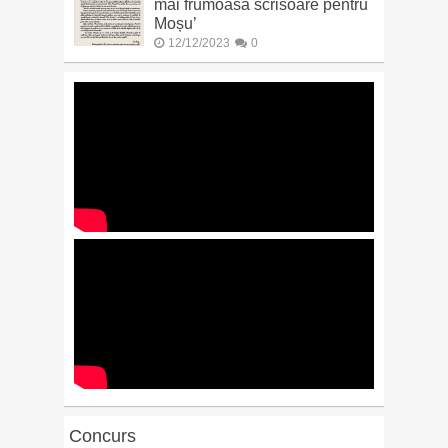
mai frumoasă scrisoare pentru
Moșu’
12/12/2023
0
Concurs