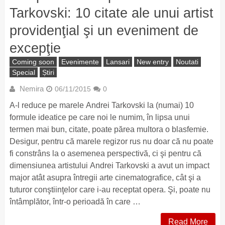
Tarkovski: 10 citate ale unui artist
providenţial şi un eveniment de
excepţie
Coming soon
Evenimente
Lansari
New entry
Noutati
Special
Știri
Nemira
06/11/2015
0
A-l reduce pe marele Andrei Tarkovski la (numai) 10
formule ideatice pe care noi le numim, în lipsa unui
termen mai bun, citate, poate părea multora o blasfemie.
Desigur, pentru că marele regizor rus nu doar că nu poate
fi constrâns la o asemenea perspectivă, ci şi pentru că
dimensiunea artistului Andrei Tarkovski a avut un impact
major atât asupra întregii arte cinematografice, cât şi a
tuturor conştiinţelor care i-au receptat opera. Şi, poate nu
întâmplător, într-o perioadă în care …
Read More