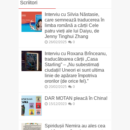
Scriitori
Interviu cu Silvia Năstasie,
care semnează traducerea în
limba română a cărții Cele
patru vieți ale lui Daiyu, de
Jenny Tinghui Zhang
26/02/2025
0
Interviu cu Roxana Brînceanu,
traducătoarea cărții „Casa
Starling” – „Nu subestimați
ciudații! Uneori ei sunt ultima
linie de apărare împotriva
ororilor (de orice fel).”
20/02/2025
0
DAR MOTAN pleacă în China!
15/12/2023
0
Spiridușii Nemira au ales cea