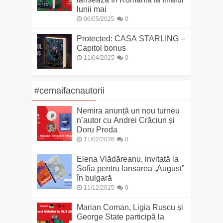
lunii mai
06/05/2025
0
Protected: CASA STARLING –
Capitol bonus
11/04/2025
0
#cemaifacnautorii
Nemira anunță un nou turneu
n’autor cu Andrei Crăciun și
Doru Preda
11/02/2026
0
Elena Vlădăreanu, invitată la
Sofia pentru lansarea „August”
în bulgară
11/12/2025
0
Marian Coman, Ligia Ruscu și
George State participă la