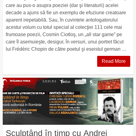
care au pus-o asupra poeziei (dar şi literaturii) acelei
decade a ajuns să fie un exemplu de efuziune creatoare
aparent irepetabilă. Sau, în cuvintele antologatorului
acestui volum cu totul special al colecţiei 111 cele mai
frumoase poezii, Cosmin Ciotloş, un „all star game” pe
care îl asemuieşte, desigur, în versuri, unui portret făcut
lui Frédéric Chopin de către poetul şi eseistul german …
Read More
Sculptând în timp cu Andrei