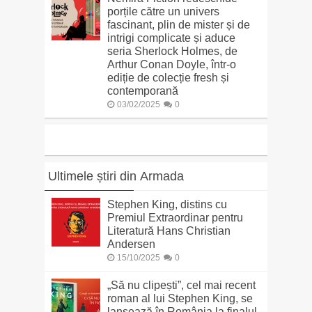
porțile către un univers
fascinant, plin de mister și de
intrigi complicate și aduce
seria Sherlock Holmes, de
Arthur Conan Doyle, într-o
ediție de colecție fresh și
contemporană
03/02/2025
0
Ultimele știri din Armada
Stephen King, distins cu
Premiul Extraordinar pentru
Literatură Hans Christian
Andersen
15/10/2025
0
„Să nu clipești”, cel mai recent
roman al lui Stephen King, se
lansează în România la finalul