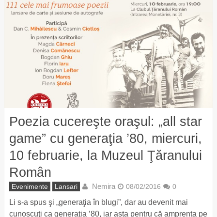
Poezia cucereşte oraşul: „all star
game” cu generaţia ’80, miercuri,
10 februarie, la Muzeul Ţăranului
Român
Nemira
Evenimente
Lansari
08/02/2016
0
Li s-a spus şi „generaţia în blugi”, dar au devenit mai
cunoscuţi ca generaţia ’80, iar asta pentru că amprenta pe