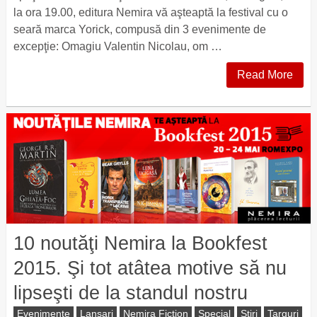
la ora 19.00, editura Nemira vă aşteaptă la festival cu o
seară marca Yorick, compusă din 3 evenimente de
excepţie: Omagiu Valentin Nicolau, om …
Read More
10 noutăţi Nemira la Bookfest
2015. Şi tot atâtea motive să nu
lipseşti de la standul nostru
Evenimente
Lansari
Nemira Fiction
Special
Știri
Targuri