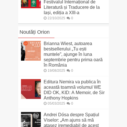
Festivalul Internațional de
Literatură și Traducere de la
Iași, ediția a XIII-a
22/10/2025
0
Noutăți Orion
Brianna Wiest, autoarea
bestsellerului „Tu ești
muntele”, ajunge în luna
septembrie pentru prima oară
în România
19/08/2025
0
Editura Nemira va publica în
această toamnă volumul WE
DID OK, KID: A Memoir, de Sir
Anthony Hopkins
05/03/2025
0
Andrei Dósa despre Spațiul
Viselor: „Am ajuns să mă
ataşez iremediabil de acest