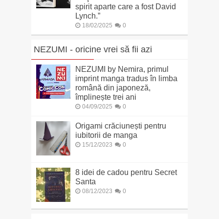
spirit aparte care a fost David
Lynch.”
18/02/2025
0
NEZUMI - oricine vrei să fii azi
NEZUMI by Nemira, primul
imprint manga tradus în limba
română din japoneză,
împlinește trei ani
04/09/2025
0
Origami crăciunești pentru
iubitorii de manga
15/12/2023
0
8 idei de cadou pentru Secret
Santa
08/12/2023
0