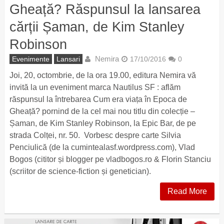
Gheață? Răspunsul la lansarea
cărții Șaman, de Kim Stanley
Robinson
Nemira
Evenimente
Lansari
17/10/2016
0
Joi, 20, octombrie, de la ora 19.00, editura Nemira vă
invită la un eveniment marca Nautilus SF : aflăm
răspunsul la întrebarea Cum era viața în Epoca de
Gheață? pornind de la cel mai nou titlu din colecție –
Șaman, de Kim Stanley Robinson, la Epic Bar, de pe
strada Colței, nr. 50. Vorbesc despre carte Silvia
Penciulică (de la cumintealasf.wordpress.com), Vlad
Bogos (cititor și blogger pe vladbogos.ro & Florin Stanciu
(scriitor de science-fiction și genetician).
Read More