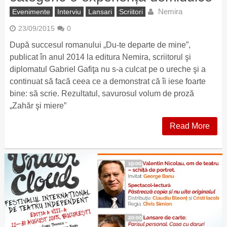
Nemira
Evenimente
Interviu
Lansari
Scriitori
23/09/2015
0
După succesul romanului „Du-te departe de mine”,
publicat în anul 2014 la editura Nemira, scriitorul şi
diplomatul Gabriel Gafiţa nu s-a culcat pe o ureche şi a
continuat să facă ceea ce a demonstrat că îi iese foarte
bine: să scrie. Rezultatul, savurosul volum de proză
„Zahăr şi miere”
Read More