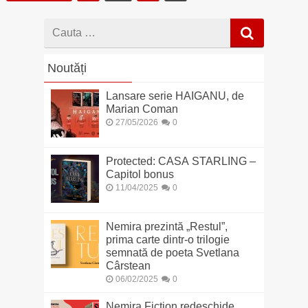
Cauta
dupa
Noutăți
Lansare serie HAIGANU, de
Marian Coman
27/05/2026
0
Protected: CASA STARLING –
Capitol bonus
11/04/2025
0
Nemira prezintă „Restul”,
prima carte dintr-o trilogie
semnată de poeta Svetlana
Cârstean
06/02/2025
0
Nemira Fiction redeschide